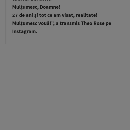
Mulțumesc, Doamne!
27 de ani și tot ce am visat, realitate!
Mulțumesc vouă!”, a transmis Theo Rose pe
Instagram.