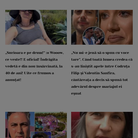
„Surioara e pe drum!” :o Wooow,
„Nu mi-e jenă să o spun cu voce
ce veste!! E oficial! Îndrăgita
tare”. Când toată lumea credea că
vedetă e din nou însărcinată, la
s-au liniștit apele între Codruța
40 de ani! Uite ce frumos a
Filip și Valentin Sanfira,
anunțat!
cântăreața a decis să spună tot
adevărul despre mariajul ei
eșuat