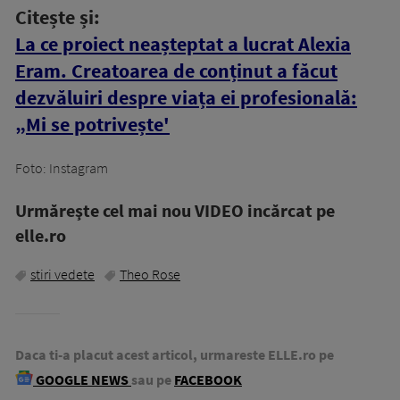
Citește și:
La ce proiect neașteptat a lucrat Alexia
Eram. Creatoarea de conținut a făcut
dezvăluiri despre viața ei profesională:
„Mi se potrivește'
Foto: Instagram
Urmăreşte cel mai nou VIDEO incărcat pe
elle.ro
stiri vedete
Theo Rose
Daca ti-a placut acest articol, urmareste ELLE.ro pe
GOOGLE NEWS
sau pe
FACEBOOK