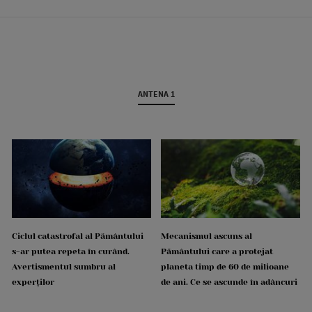
ANTENA 1
Ciclul catastrofal al Pământului
Mecanismul ascuns al
s-ar putea repeta în curând.
Pământului care a protejat
Avertismentul sumbru al
planeta timp de 60 de milioane
experților
de ani. Ce se ascunde în adâncuri