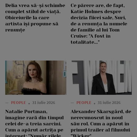
Delia vrea să-și schimbe
Ce părere are, de fapt,
complet stilul de viață.
Katie Holmes despre
Obiceiurile la care
decizia fiicei sale, Suri,
artista își propune să
de a renunța la numele
renunțe
de familie al lui Tom
Cruise: "A fost în
totalitate..."
—
PEOPLE
31 iulie 2026
—
PEOPLE
31 iulie 2026
Natalie Portman,
Alexander Skarsgård, de
imagine rară din timpul
nerecunoscut în noul
celei de-a treia sarcini.
său rol. Cum a apărut în
Cum a apărut actrița pe
primul trailer al filmului
internet: "Număr zilele
"Wicker"