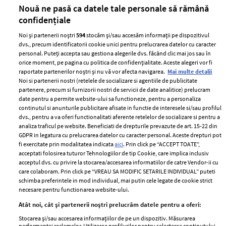
părului
de
Nouă ne pasă ca datele tale personale să rămână
confidențiale
Noi și partenerii noștri
594
stocăm și/sau accesăm informații pe dispozitivul
dvs., precum identificatorii cookie unici pentru prelucrarea datelor cu caracter
personal. Puteți accepta sau gestiona alegerile dvs. făcând clic mai jos sau în
orice moment, pe pagina cu politica de confidențialitate. Aceste alegeri vor fi
raportate partenerilor noștri și nu vă vor afecta navigarea.
Mai multe detalii
Noi si partenerii nostri (retelele de socializare si agentiile de publicitate
partenere, precum si furnizorii nostri de servicii de date analitice) prelucram
ELLE Style Awards
Termeni si conditii
date pentru a permite website-ului sa functioneze, pentru a personaliza
2024
continutul si anunturile publicitare afisate in functie de interesele si/sau profilul
Politica de
dvs., pentru a va oferi functionalitati aferente retelelor de socializare si pentru a
Despre ELLE
confidențialitate
analiza traficul pe website. Beneficiati de drepturile prevazute de art. 15-22 din
Romania
GDPR in legatura cu prelucrarea datelor cu caracter personal. Aceste drepturi pot
Politica de cookies
fi exercitate prin modalitatea indicata
aici
. Prin click pe “ACCEPT TOATE”,
Contact
Publicitate
acceptati folosirea tuturor Tehnologiilor de tip Cookie, care implica inclusiv
acceptul dvs. cu privire la stocarea/accesarea informatiilor de catre Vendor-ii cu
Abonamente
care colaboram. Prin click pe “VREAU SA MODIFIC SETARILE INDIVIDUAL” puteti
schimba preferintele in mod individual, mai putin cele legate de cookie strict
necesare pentru functionarea website-ului.
Stiri
Libertatea pentru
Atât noi, cât și partenerii noștri prelucrăm datele pentru a oferi:
femei
GSP
Stocarea și/sau accesarea informațiilor de pe un dispozitiv. Măsurarea
Viva
performanței reclamelor. Utilizarea profilurilor pentru selectarea conținutului