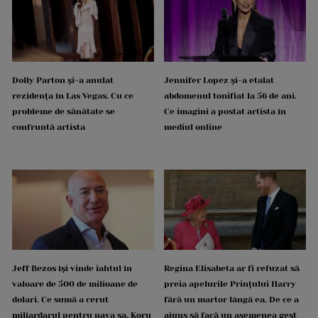
Dolly Parton și-a anulat
Jennifer Lopez și-a etalat
rezidența în Las Vegas. Cu ce
abdomenul tonifiat la 56 de ani.
probleme de sănătate se
Ce imagini a postat artista în
confruntă artista
mediul online
Jeff Bezos își vinde iahtul în
Regina Elisabeta ar fi refuzat să
valoare de 500 de milioane de
preia apelurile Prințului Harry
dolari. Ce sumă a cerut
fără un martor lângă ea. De ce a
miliardarul pentru nava sa, Koru
ajuns să facă un asemenea gest