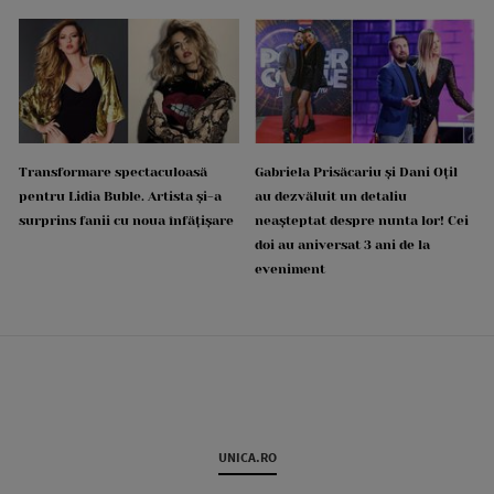
Transformare spectaculoasă
Gabriela Prisăcariu și Dani Oțil
pentru Lidia Buble. Artista și-a
au dezvăluit un detaliu
surprins fanii cu noua înfățișare
neașteptat despre nunta lor! Cei
doi au aniversat 3 ani de la
eveniment
UNICA.RO