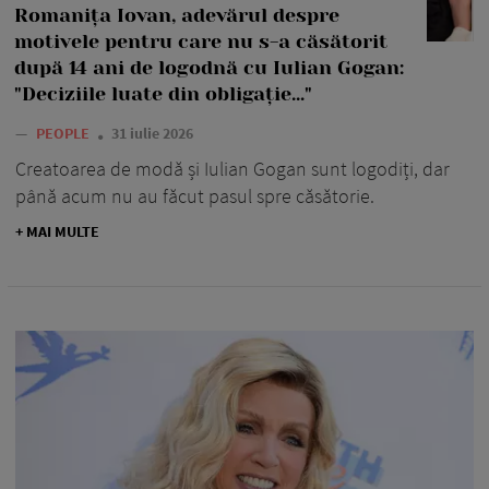
Romanița Iovan, adevărul despre
motivele pentru care nu s-a căsătorit
după 14 ani de logodnă cu Iulian Gogan:
"Deciziile luate din obligație..."
—
PEOPLE
31 iulie 2026
Creatoarea de modă și Iulian Gogan sunt logodiți, dar
până acum nu au făcut pasul spre căsătorie.
+ MAI MULTE