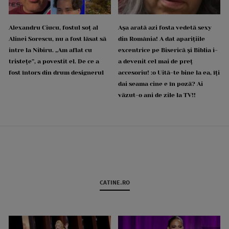
Alexandru Ciucu, fostul soț al
Așa arată azi fosta vedetă sexy
Alinei Sorescu, nu a fost lăsat să
din România! A dat aparițiile
intre la Nibiru. „Am aflat cu
excentrice pe Biserică și Biblia i-
tristețe”, a povestit el. De ce a
a devenit cel mai de preț
fost întors din drum designerul
accesoriu! :o Uită-te bine la ea, îți
dai seama cine e în poză? Ai
văzut-o ani de zile la TV!!
CATINE.RO