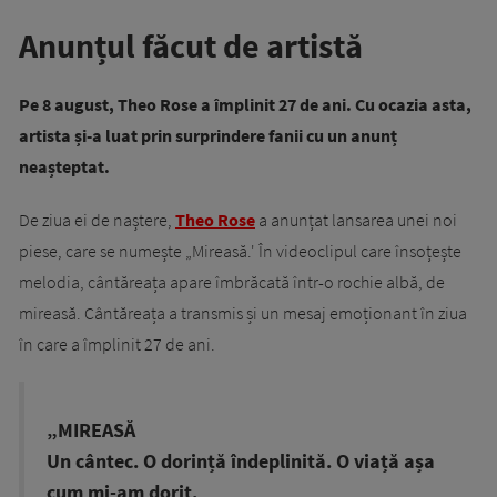
Anunțul făcut de artistă
Pe 8 august, Theo Rose a împlinit 27 de ani. Cu ocazia asta,
artista și-a luat prin surprindere fanii cu un anunț
neașteptat.
De ziua ei de naștere,
Theo Rose
a anunțat lansarea unei noi
piese, care se numește „Mireasă.' În videoclipul care însoțește
melodia, cântăreața apare îmbrăcată într-o rochie albă, de
mireasă. Cântăreața a transmis și un mesaj emoționant în ziua
în care a împlinit 27 de ani.
„MIREASĂ
Un cântec. O dorință îndeplinită. O viață așa
cum mi-am dorit.