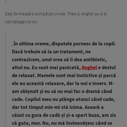
Deși formează o echipă pe cinste, Theo și Anghel au și ei
neînțelegerile lor.
„
În ultima vreme, disputele pornesc de la copil.
Dacă trebuie să ia un tratament, ne
contrazicem, unul vrea să îi dea antibiotic,
altul nu. Eu sunt mai panicată,
Anghel
e destul
de relaxat. Mamele sunt mai instictive și parcă
ele au această relaxare, dar la noi e invers. M-
am obișnuit și eu să nu mai fac o dramă când
cade. Copilul meu nu plânge atunci când cade,
dar tot timpul mie-mi stă inima. Aseară a
căzut cu gura de cadă și și-a spart buza, am zis
că gata, mor. Nu, nu mă învinovățesc când se