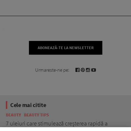
ABONEAZĂ-TE LA NEWSLETTER
Urmareste-ne pe:
Cele mai citite
BEAUTY
BEAUTY TIPS
BE
țe
7 uleiuri care stimulează creșterea rapidă a
Ce