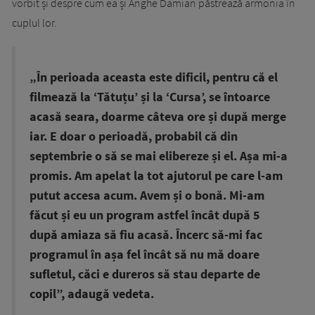
vorbit și despre cum ea și Anghe Damian păstrează armonia în
cuplul lor.
„În perioada aceasta este dificil, pentru că el
filmează la ‘Tătuțu’ și la ‘Cursa’, se întoarce
acasă seara, doarme câteva ore și după merge
iar. E doar o perioadă, probabil că din
septembrie o să se mai elibereze și el. Așa mi-a
promis. Am apelat la tot ajutorul pe care l-am
putut accesa acum. Avem și o bonă. Mi-am
făcut și eu un program astfel încât după 5
după amiaza să fiu acasă. Încerc să-mi fac
programul în așa fel încât să nu mă doare
sufletul, căci e dureros să stau departe de
copil”, adaugă vedeta.