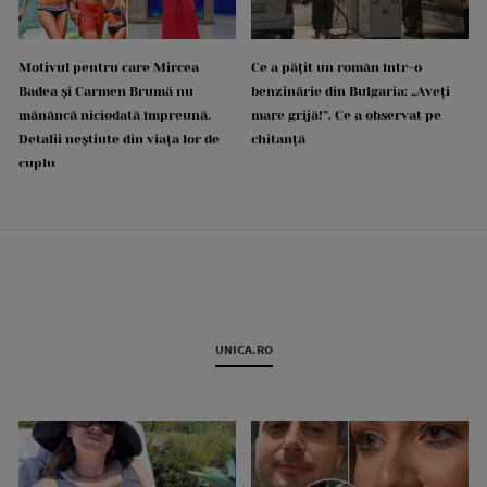
Motivul pentru care Mircea
Ce a pățit un român într-o
Badea și Carmen Brumă nu
benzinărie din Bulgaria: „Aveți
mănâncă niciodată împreună.
mare grijă!”. Ce a observat pe
Detalii neștiute din viața lor de
chitanță
cuplu
UNICA.RO