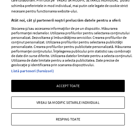
care colaboram. Prin click pe “VREAU SA MODIFIC SETARILE INDIVIDUAL” puteti
ELLE Style Awards
Termeni si conditii
schimba preferintele in mod individual, mai putin cele legate de cookie strict
2024
Politica de
necesare pentru functionarea website-ului.
Despre ELLE
confidențialitate
Atât noi, cât și partenerii noștri prelucrăm datele pentru a oferi:
Romania
Politica de cookies
Stocarea și/sau accesarea informațiilor de pe un dispozitiv. Măsurarea
Contact
performanței reclamelor. Utilizarea profilurilor pentru selectarea conținutului
Publicitate
personalizat. Dezvoltarea și îmbunătățirea serviciilor. Crearea profilurilor de
Abonamente
conținut personalizat. Utilizarea profilurilor pentru selectarea publicității
personalizate. Crearea profilurilor pentru publicitate personalizată. Măsurarea
performanței conținutului. Înțelegerea publicului prin statistici sau combinații
de date din surse diferite. Utilizarea datelor limitate pentru a selecta conținutul.
Utilizarea de date limitate pentru a selecta publicitatea. Date precise de
Stiri
Libertatea pentru
geolocație și identificarea prin scanarea dispozitivului.
femei
GSP
Listă parteneri (furnizori)
Viva
Unica
ACCEPT TOATE
Avantaje
Baby
Retete practice
Retete
VREAU SA MODIFIC SETARILE INDIVIDUAL
Pariază responsabil! Decizia ONJN nr. 821/25.09.2025.
Jocurile de noroc sunt interzise minorilor.
RESPING TOATE