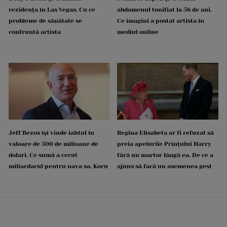
rezidența în Las Vegas. Cu ce
abdomenul tonifiat la 56 de ani.
probleme de sănătate se
Ce imagini a postat artista în
confruntă artista
mediul online
Jeff Bezos își vinde iahtul în
Regina Elisabeta ar fi refuzat să
valoare de 500 de milioane de
preia apelurile Prințului Harry
dolari. Ce sumă a cerut
fără un martor lângă ea. De ce a
miliardarul pentru nava sa, Koru
ajuns să facă un asemenea gest