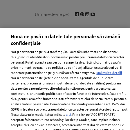
Urmareste-ne pe:
Nouă ne pasă ca datele tale personale să rămână
confidențiale
Cele mai citite
Noi și partenerii noștri
594
stocăm și/sau accesăm informații pe dispozitivul
dvs., precum identificatorii cookie unici pentru prelucrarea datelor cu caracter
BEAUTY
BEAUTY TIPS
BE
personal. Puteți accepta sau gestiona alegerile dvs. făcând clic mai jos sau în
țe
7 uleiuri care stimulează creșterea rapidă a
Ce
orice moment, pe pagina cu politica de confidențialitate. Aceste alegeri vor fi
raportate partenerilor noștri și nu vă vor afecta navigarea.
Mai multe detalii
părului
de
Noi si partenerii nostri (retelele de socializare si agentiile de publicitate
partenere, precum si furnizorii nostri de servicii de date analitice) prelucram
date pentru a permite website-ului sa functioneze, pentru a personaliza
continutul si anunturile publicitare afisate in functie de interesele si/sau profilul
dvs., pentru a va oferi functionalitati aferente retelelor de socializare si pentru a
analiza traficul pe website. Beneficiati de drepturile prevazute de art. 15-22 din
GDPR in legatura cu prelucrarea datelor cu caracter personal. Aceste drepturi pot
fi exercitate prin modalitatea indicata
aici
. Prin click pe “ACCEPT TOATE”,
acceptati folosirea tuturor Tehnologiilor de tip Cookie, care implica inclusiv
acceptul dvs. cu privire la stocarea/accesarea informatiilor de catre Vendor-ii cu