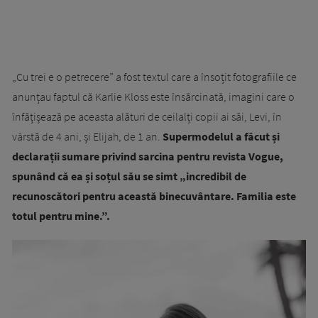
„Cu trei e o petrecere” a fost textul care a însoțit fotografiile ce
anunțau faptul că Karlie Kloss este însărcinată, imagini care o
înfățișează pe aceasta alături de ceilalți copii ai săi, Levi, în
vârstă de 4 ani, și Elijah, de 1 an.
Supermodelul a făcut și
declarații sumare privind sarcina pentru revista Vogue,
spunând că ea și soțul său se simt „incredibil de
recunoscători pentru această binecuvântare. Familia este
totul pentru mine.”.