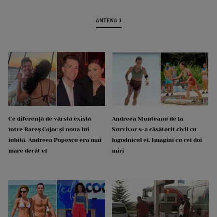
ANTENA 1
Ce diferență de vârstă există
Andreea Munteanu de la
între Rareș Cojoc și noua lui
Survivor s-a căsătorit civil cu
iubită. Andreea Popescu era mai
logodnicul ei. Imagini cu cei doi
mare decât el
miri