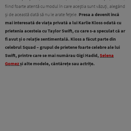
fiind foarte atentă cu modul în care aceștia sunt văzuți, alegând
și de această dată să nu le arate fețele.
Presa a devenit încă
mai interesată de viața privată a lui Karlie Kloss odată cu
prietenia acesteia cu Taylor Swift, cu care s-a speculat că ar
fi avut și o relație sentimentală. Kloss a făcut parte din
celebrul Squad – grupul de prietene foarte celebre ale lui
Swift, printre care se mai numărau Gigi Hadid,
Selena
Gomez
și alte modele, cântărețe sau actrițe.