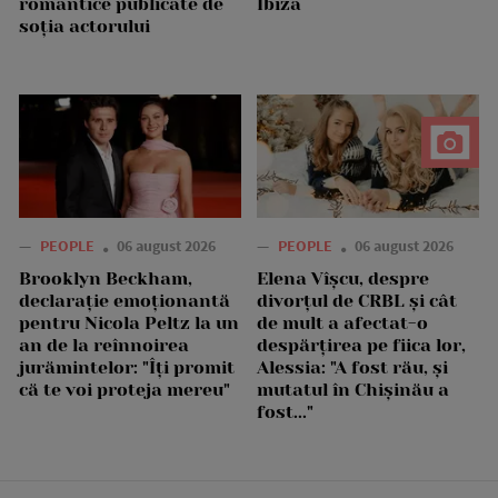
romantice publicate de
Ibiza
soția actorului
—
PEOPLE
06 august 2026
—
PEOPLE
06 august 2026
Brooklyn Beckham,
Elena Vîșcu, despre
declarație emoționantă
divorțul de CRBL și cât
pentru Nicola Peltz la un
de mult a afectat-o
an de la reînnoirea
despărțirea pe fiica lor,
jurămintelor: "Îți promit
Alessia: "A fost rău, și
că te voi proteja mereu"
mutatul în Chișinău a
fost..."