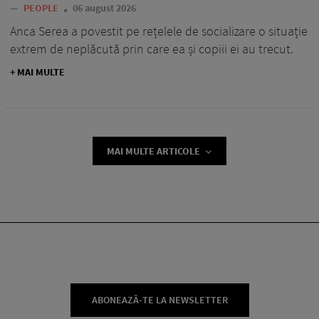
—
PEOPLE
06 august 2026
Anca Serea a povestit pe rețelele de socializare o situație
extrem de neplăcută prin care ea și copiii ei au trecut.
+ MAI MULTE
MAI MULTE ARTICOLE
ABONEAZĂ-TE LA NEWSLETTER