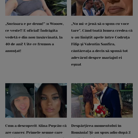
„Surioara e pe drum!” :o Wooow,
„Nu mi-e jenă să o spun cu voce
ce veste!! E oficial! Îndrăgita
tare”. Când toată lumea credea că
vedetă e din nou însărcinată, la
s-au liniștit apele între Codruța
40 de ani! Uite ce frumos a
Filip și Valentin Sanfira,
anunțat!
cântăreața a decis să spună tot
adevărul despre mariajul ei
eșuat
Cum a descoperit Alina Pușcău că
Despărțirea momentului în
are cancer. Primele semne care
România! Și-au spus adio după 2