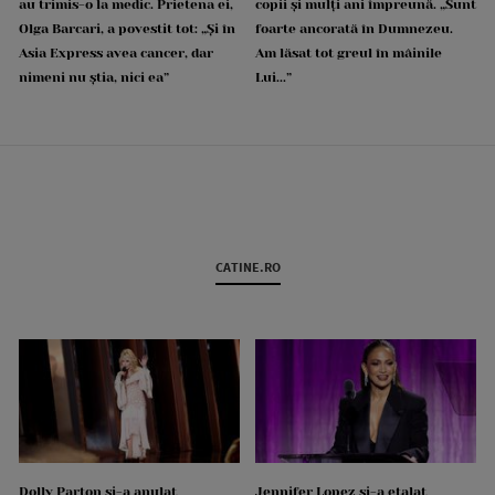
au trimis-o la medic. Prietena ei,
copii și mulți ani împreună. „Sunt
Olga Barcari, a povestit tot: „Și în
foarte ancorată în Dumnezeu.
Asia Express avea cancer, dar
Am lăsat tot greul în mâinile
nimeni nu știa, nici ea”
Lui...”
CATINE.RO
Dolly Parton și-a anulat
Jennifer Lopez și-a etalat