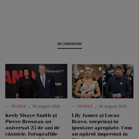
RECOMANDARI
—
PEOPLE
06 august 2026
—
PEOPLE
06 august 2026
Keely Shaye Smith și
Lily James și Lucas
Pierce Brosnan au
Bravo, surprinși în
aniversat 25 de ani de
ipostaze apropiate. Cum
căsnicie. Fotografiile
au apărut împreună în