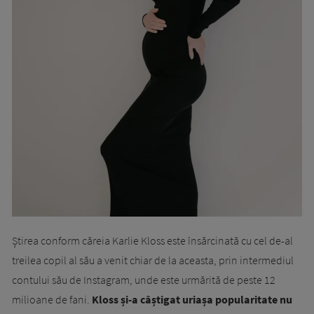
Știrea conform căreia Karlie Kloss este însărcinată cu cel de-al
treilea copil al său a venit chiar de la aceasta, prin intermediul
contului său de Instagram, unde este urmărită de peste 12
milioane de fani.
Kloss și-a câștigat uriașa popularitate nu