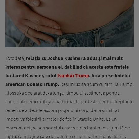
Totodată,
relația cu Joshua Kushner a adus și mai mult
interes pentru persoana ei, dat fiind că acesta este fratele
lui Jared Kushner, soțul
Ivankăi Trump
, fiica președintelui
american Donald Trump.
Deși înrudită acum cu familia Trump,
Kloss și-a declarat de-a lungul timpului susținerea pentru
candidați democrați și a participat la proteste pentru drepturile
femeii de a decide asupra propriului corp, dar a și militat
împotriva folosirii armelor de foc în Statele Unite. La un
moment dat, supermodelul chiar s-a declarat nemulțumită de
faptul că relațiile sale de rudenie cu familia Trump au distras