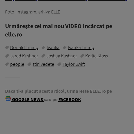
Foto: Instagram, arhiva ELLE
Urmăreşte cel mai nou VIDEO incărcat pe
elle.ro
Donald Trump
Ivanka
Ivanka Trump
Jared Kushner
Joshua Kushner
Karlie Kloss
people
stiri vedete
Taylor Swift
Daca ti-a placut acest articol, urmareste ELLE.ro pe
GOOGLE NEWS
sau pe
FACEBOOK