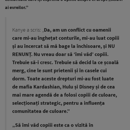
ai evreilor.”
Kanye a scris: „
Da, am un conflict cu oamenii
care mi-au înghețat conturile, mi-au luat copiii
și au încercat să mă bage la închisoare, și NU
RENUNȚ. Nu vreau doar să ‘îmi văd’ copiii.
Trebuie să-i cresc. Trebuie să decid la ce școală
merg, cine le sunt prietenii și în casele cui
dorm. Toate aceste drepturi mi-au fost luate
de mafia Kardashian, Hulu și Disney și de cea
mai mare agendă de a folosi copiii de culoare,
selecționați strategic, pentru a influența
comunitatea de culoare.”
„Să îmi văd copiii este ca o vizită în