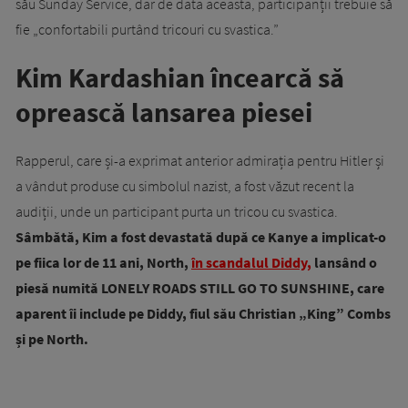
său Sunday Service, dar de data aceasta, participanții trebuie să
fie „confortabili purtând tricouri cu svastica.”
Kim Kardashian încearcă să
oprească lansarea piesei
Rapperul, care și-a exprimat anterior admirația pentru Hitler și
a vândut produse cu simbolul nazist, a fost văzut recent la
audiții, unde un participant purta un tricou cu svastica.
Sâmbătă, Kim a fost devastată după ce Kanye a implicat-o
pe fiica lor de 11 ani, North,
în scandalul Diddy,
lansând o
piesă numită LONELY ROADS STILL GO TO SUNSHINE, care
aparent îi include pe Diddy, fiul său Christian „King” Combs
și pe North.