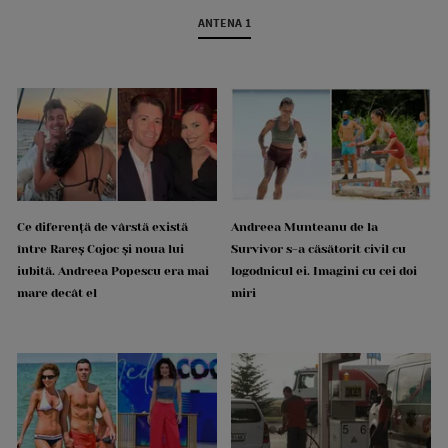
ANTENA 1
Ce diferență de vârstă există
Andreea Munteanu de la
între Rareș Cojoc și noua lui
Survivor s-a căsătorit civil cu
iubită. Andreea Popescu era mai
logodnicul ei. Imagini cu cei doi
mare decât el
miri