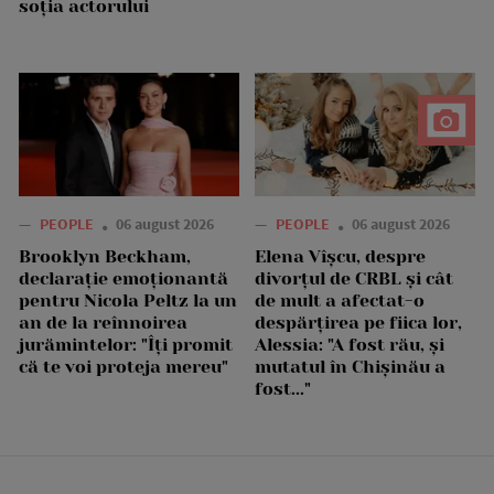
soția actorului
—
PEOPLE
06 august 2026
—
PEOPLE
06 august 2026
Brooklyn Beckham,
Elena Vîșcu, despre
declarație emoționantă
divorțul de CRBL și cât
pentru Nicola Peltz la un
de mult a afectat-o
an de la reînnoirea
despărțirea pe fiica lor,
jurămintelor: "Îți promit
Alessia: "A fost rău, și
că te voi proteja mereu"
mutatul în Chișinău a
fost..."