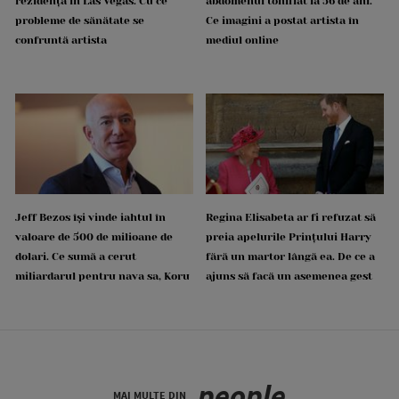
rezidența în Las Vegas. Cu ce
abdomenul tonifiat la 56 de ani.
probleme de sănătate se
Ce imagini a postat artista în
confruntă artista
mediul online
Jeff Bezos își vinde iahtul în
Regina Elisabeta ar fi refuzat să
valoare de 500 de milioane de
preia apelurile Prințului Harry
dolari. Ce sumă a cerut
fără un martor lângă ea. De ce a
miliardarul pentru nava sa, Koru
ajuns să facă un asemenea gest
people
MAI MULTE DIN