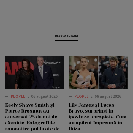
RECOMANDARI
—
PEOPLE
06 august 2026
—
PEOPLE
06 august 2026
Keely Shaye Smith și
Lily James și Lucas
Pierce Brosnan au
Bravo, surprinși în
aniversat 25 de ani de
ipostaze apropiate. Cum
căsnicie. Fotografiile
au apărut împreună în
romantice publicate de
Ibiza