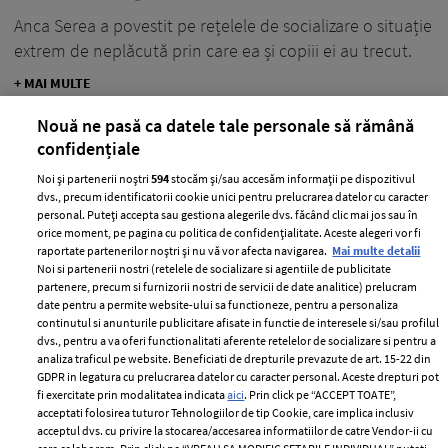
Anca Serea a povestit pe rețelele de socializare o situație
extrem de neplăcută prin care ea și copiii ei au trecut.
+ MAI MULTE
Nouă ne pasă ca datele tale personale să rămână
confidențiale
Noi și partenerii noștri
594
stocăm și/sau accesăm informații pe dispozitivul
MAI MULTE ARTICOLE
dvs., precum identificatorii cookie unici pentru prelucrarea datelor cu caracter
personal. Puteți accepta sau gestiona alegerile dvs. făcând clic mai jos sau în
orice moment, pe pagina cu politica de confidențialitate. Aceste alegeri vor fi
raportate partenerilor noștri și nu vă vor afecta navigarea.
Mai multe detalii
Noi si partenerii nostri (retelele de socializare si agentiile de publicitate
partenere, precum si furnizorii nostri de servicii de date analitice) prelucram
date pentru a permite website-ului sa functioneze, pentru a personaliza
continutul si anunturile publicitare afisate in functie de interesele si/sau profilul
dvs., pentru a va oferi functionalitati aferente retelelor de socializare si pentru a
analiza traficul pe website. Beneficiati de drepturile prevazute de art. 15-22 din
GDPR in legatura cu prelucrarea datelor cu caracter personal. Aceste drepturi pot
fi exercitate prin modalitatea indicata
aici
. Prin click pe “ACCEPT TOATE”,
ABONEAZĂ-TE LA NEWSLETTER
acceptati folosirea tuturor Tehnologiilor de tip Cookie, care implica inclusiv
acceptul dvs. cu privire la stocarea/accesarea informatiilor de catre Vendor-ii cu