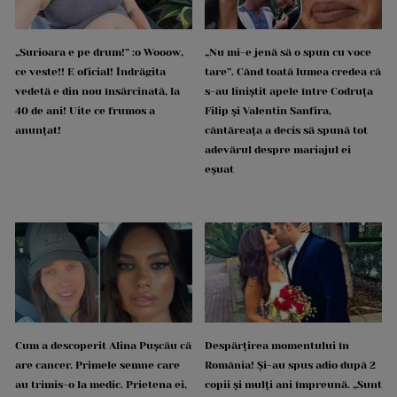
„Surioara e pe drum!” :o Wooow,
„Nu mi-e jenă să o spun cu voce
ce veste!! E oficial! Îndrăgita
tare”. Când toată lumea credea că
vedetă e din nou însărcinată, la
s-au liniștit apele între Codruța
40 de ani! Uite ce frumos a
Filip și Valentin Sanfira,
anunțat!
cântăreața a decis să spună tot
adevărul despre mariajul ei
eșuat
Cum a descoperit Alina Pușcău că
Despărțirea momentului în
are cancer. Primele semne care
România! Și-au spus adio după 2
au trimis-o la medic. Prietena ei,
copii și mulți ani împreună. „Sunt