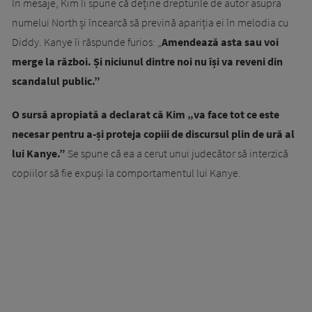
În mesaje, Kim îi spune că deține drepturile de autor asupra
numelui North și încearcă să prevină apariția ei în melodia cu
Diddy. Kanye îi răspunde furios: „
Amendează asta sau voi
merge la război. Și niciunul dintre noi nu își va reveni din
scandalul public.”
O sursă apropiată a declarat că Kim „va face tot ce este
necesar pentru a-și proteja copiii de discursul plin de ură al
lui Kanye.”
Se spune că ea a cerut unui judecător să interzică
copiilor să fie expuși la comportamentul lui Kanye.