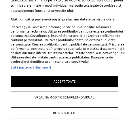
care colaboram. Prin click pe “VREAU SA MODIFIC SETARILE INDIVIDUAL” puteti
schimba preferintele in mod individual, mai putin cele legate de cookie strict
Urmareste-ne pe:
necesare pentru functionarea website-ului.
Atât noi, cât și partenerii noștri prelucrăm datele pentru a oferi:
Stocarea și/sau accesarea informațiilor de pe un dispozitiv. Măsurarea
performanței reclamelor. Utilizarea profilurilor pentru selectarea conținutului
personalizat. Dezvoltarea și îmbunătățirea serviciilor. Crearea profilurilor de
conținut personalizat. Utilizarea profilurilor pentru selectarea publicității
Cele mai citite
personalizate. Crearea profilurilor pentru publicitate personalizată. Măsurarea
performanței conținutului. Înțelegerea publicului prin statistici sau combinații
BEAUTY
BEAUTY TIPS
BE
de date din surse diferite. Utilizarea datelor limitate pentru a selecta conținutul.
Utilizarea de date limitate pentru a selecta publicitatea. Date precise de
țe
7 uleiuri care stimulează creșterea rapidă a
Ce
geolocație și identificarea prin scanarea dispozitivului.
Listă parteneri (furnizori)
părului
de
ACCEPT TOATE
VREAU SA MODIFIC SETARILE INDIVIDUAL
RESPING TOATE
ELLE Style Awards
Termeni si conditii