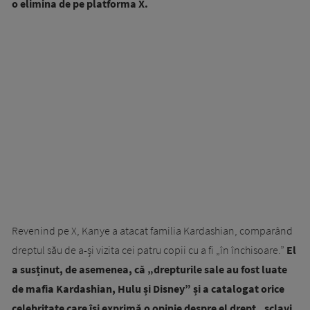
o elimina de pe platforma X.
Revenind pe X, Kanye a atacat familia Kardashian, comparând
dreptul său de a-și vizita cei patru copii cu a fi „în închisoare.”
El
a susținut, de asemenea, că „drepturile sale au fost luate
de mafia Kardashian, Hulu și Disney” și a catalogat orice
celebritate care își exprimă o opinie despre el drept „sclavi