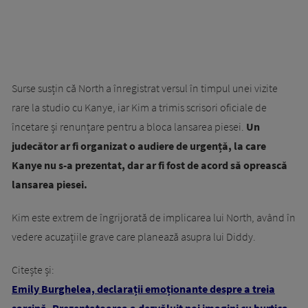
Surse susțin că North a înregistrat versul în timpul unei vizite
rare la studio cu Kanye, iar Kim a trimis scrisori oficiale de
încetare și renunțare pentru a bloca lansarea piesei.
Un
judecător ar fi organizat o audiere de urgență, la care
Kanye nu s-a prezentat, dar ar fi fost de acord să oprească
lansarea piesei.
Kim este extrem de îngrijorată de implicarea lui North, având în
vedere acuzațiile grave care planează asupra lui Diddy.
Citește și:
Emily Burghelea, declarații emoționante despre a treia