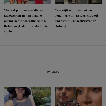
Motivul pentru care Mircea
Ce a pățit un român într-o
Badea și Carmen Brumă nu
benzinărie din Bulgaria: „Aveți
mănâncă niciodată împreună.
mare grijă!”. Ce a observat pe
Detalii neștiute din viața lor de
chitanță
cuplu
UNICA.RO