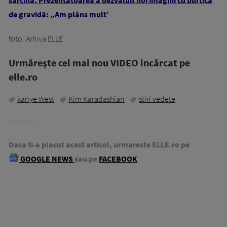
sarcină. Prezentatoarea a dezvăluit noi imagini cu burtica
de gravidă: „Am plâns mult’
foto: Arhiva ELLE
Urmăreşte cel mai nou VIDEO incărcat pe
elle.ro
kanye West
Kim Karadashian
stiri vedete
Daca ti-a placut acest articol, urmareste ELLE.ro pe
GOOGLE NEWS
sau pe
FACEBOOK