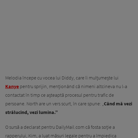
Melodia începe cu vocea lui Diddy, care îi mulțumește lui
Kanye
pentru sprijin, menționând că nimeni altcineva nu l-a
contactat în timp ce așteaptă procesul pentru trafic de
persoane. North are un vers scurt, în care spune: „
Când mă vezi
strălucind, vezi lumina.”
O sursă a declarat pentru DailyMail.com că fosta soție a
rapperului, Kim, a luat măsuri legale pentru a împiedica