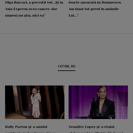
Olga Barcari, a povestit tot: „Și în
foarte ancorată în Dumnezeu.
Asia Express avea cancer, dar
Am lăsat tot greul în mâinile
nimeni nu știa, nici ea”
Lui...”
CATINE.RO
Dolly Parton și-a anulat
Jennifer Lopez și-a etalat