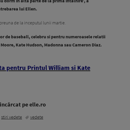
u dorm in alta parte de la prima intalnire', a
trebarea lui Ellen.
preuna de la inceputul lunii martie.
or de baseball, celebru si pentru numeroasele relatii
mi Moore, Kate Hudson, Madonna sau Cameron Diaz.
ta pentru Printul William si Kate
ncărcat pe elle.ro
stiri vedete
vedete