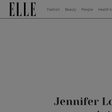
Fashion
Beauty
People
Health &
Jennifer L