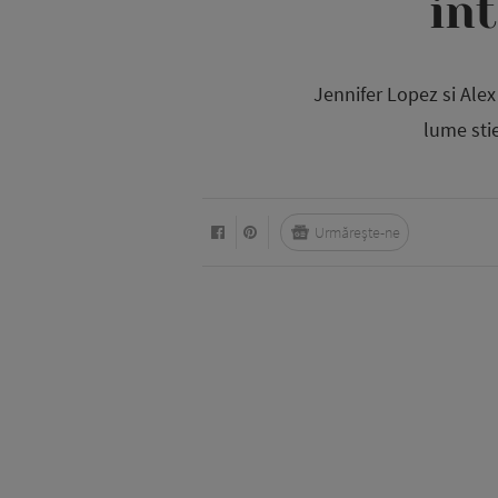
int
Jennifer Lopez si Ale
lume sti
Urmărește-ne