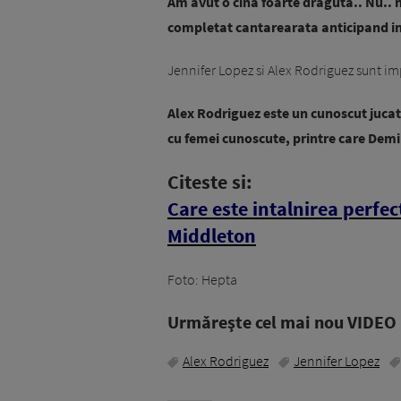
Am avut o cina foarte draguta.. Nu.. n
completat cantarearata anticipand in
Jennifer Lopez si Alex Rodriguez sunt im
Alex Rodriguez este un cunoscut jucat
cu femei cunoscute, printre care De
Citeste si:
Care este intalnirea perfec
Middleton
Foto: Hepta
Urmăreşte cel mai nou VIDEO i
Alex Rodriguez
Jennifer Lopez