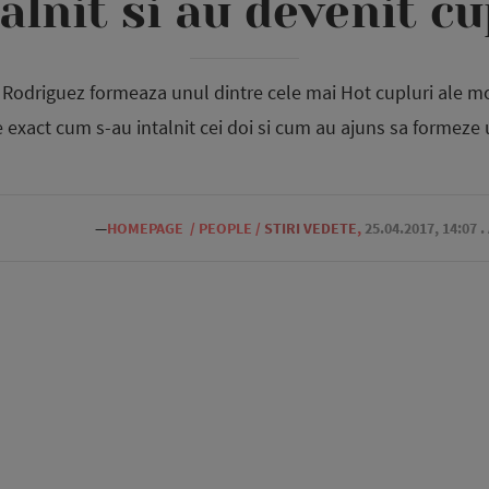
alnit si au devenit c
x Rodriguez formeaza unul dintre cele mai Hot cupluri ale m
e exact cum s-au intalnit cei doi si cum au ajuns sa formeze 
—
HOMEPAGE
/
PEOPLE
/
STIRI VEDETE
,
25.04.2017, 14:07
.