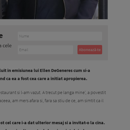
e
a cele
luit in emisiunea lui Ellen DeGeneres cum si-a
d ca ea a fost cea care a initiat apropierea.
staurant si l-am vazut. A trecut pe langa mine', a povestit
eea, am mers afara si, fara sa stiu de ce, am simtit ca il
 cel care i-a dat ulterior mesaj si a invitat-o la cina.