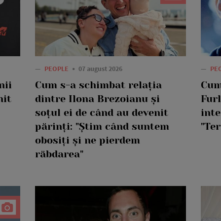
—
PEOPLE
07 august 2026
—
PE
nii
Cum s-a schimbat relația
Cum
nit
dintre Ilona Brezoianu și
Furl
soțul ei de când au devenit
int
părinți: "Știm când suntem
"Te
obosiți și ne pierdem
răbdarea"