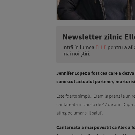
Newsletter zilnic Ell
Intră în lumea
ELLE
pentru a afl
mai noi știri.
Jennifer Lopez a fost cea care a dezva
cunoscut actualul partener, marturisin
Este foarte simplu. Eram la pranz la un re
cantareata in varsta de 47 de ani. Dupa ac
ating pe umar si il salut'.
Cantareata a mai povestit ca Alex a fost