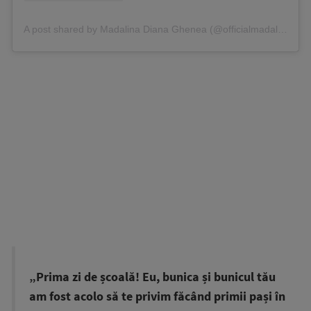
A post shared by Madalina Diana Ghenea (@officialmadalinaghenea)
„Prima zi de școală! Eu, bunica și bunicul tău
am fost acolo să te privim făcând primii pași în