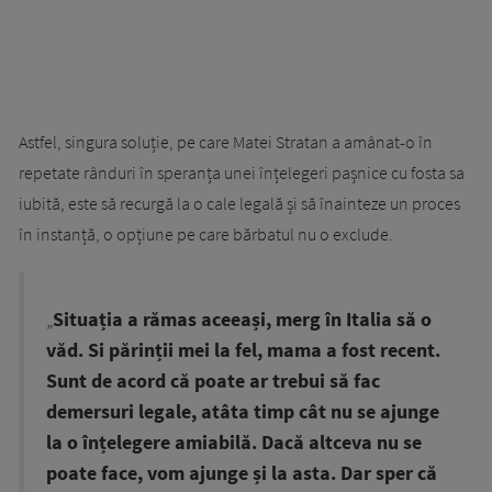
Astfel, singura soluție, pe care Matei Stratan a amânat-o în
repetate rânduri în speranța unei înțelegeri pașnice cu fosta sa
iubită, este să recurgă la o cale legală și să înainteze un proces
în instanță, o opțiune pe care bărbatul nu o exclude.
„
Situația a rămas aceeași, merg în Italia să o
văd. Si părinții mei la fel, mama a fost recent.
Sunt de acord că poate ar trebui să fac
demersuri legale, atâta timp cât nu se ajunge
la o înțelegere amiabilă. Dacă altceva nu se
poate face, vom ajunge și la asta. Dar sper că