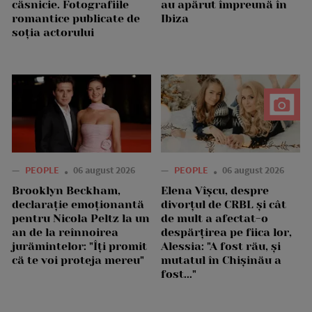
căsnicie. Fotografiile
au apărut împreună în
romantice publicate de
Ibiza
soția actorului
—
PEOPLE
06 august 2026
—
PEOPLE
06 august 2026
Brooklyn Beckham,
Elena Vîșcu, despre
declarație emoționantă
divorțul de CRBL și cât
pentru Nicola Peltz la un
de mult a afectat-o
an de la reînnoirea
despărțirea pe fiica lor,
jurămintelor: "Îți promit
Alessia: "A fost rău, și
că te voi proteja mereu"
mutatul în Chișinău a
fost..."