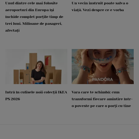
Unul dintre cele mai folosite
Un vecin instruit poate salva o
aeroporturi din Europa își
viață. Vezi despre ce e vorba
închide complet porțile timp de
trei luni. Milioane de pasageri,
afectați
Intră în culisele noii colecții IKEA
Vara care te schimbă: cum
PS 2026
transformi fiecare amintire într-
o poveste pe care o porți cu tine