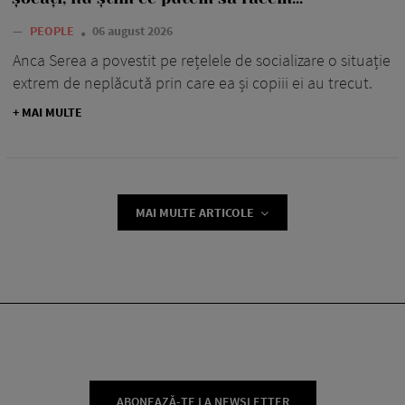
—
PEOPLE
06 august 2026
Anca Serea a povestit pe rețelele de socializare o situație
extrem de neplăcută prin care ea și copiii ei au trecut.
+ MAI MULTE
MAI MULTE ARTICOLE
ABONEAZĂ-TE LA NEWSLETTER