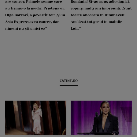
are cancer. Primele semne care
România! Și-au spus adio după 2
au trimis-o la medic. Prietena ei,
copii și mulți ani împreună. „Sunt
Olga Barcari, a povestit tot: „Și în
foarte ancorată în Dumnezeu.
Asia Express avea cancer, dar
Am lăsat tot greul în mâinile
nimeni nu știa, nici ea”
Lui...”
CATINE.RO