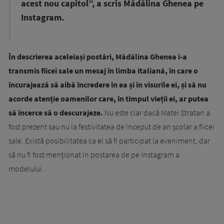
acest nou capitol”, a scris Mădălina Ghenea pe
Instagram.
În descrierea aceleiași postări, Mădălina Ghenea i-a
transmis fiicei sale un mesaj în limba italiană, în care o
încurajează să aibă încredere în ea și în visurile ei, și să nu
acorde atenție oamenilor care, în timpul vieții ei, ar putea
să încerce să o descurajeze.
Nu este clar dacă Matei Stratan a
fost prezent sau nu la festivitatea de început de an școlar a fiicei
sale. Există posibilitatea ca el să fi participat la eveniment, dar
să nu fi fost menționat în postarea de pe Instagram a
modelului.