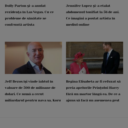
Dolly Parton și-a anulat
Jennifer Lopez și-a etalat
rezidența în Las Vegas. Cu ce
abdomenul tonifiat la 56 de ani.
probleme de sănătate se
Ce imagini a postat artista în
confruntă artista
mediul online
Jeff Bezos își vinde iahtul în
Regina Elisabeta ar fi refuzat să
valoare de 500 de milioane de
preia apelurile Prințului Harry
dolari. Ce sumă a cerut
fără un martor lângă ea. De ce a
miliardarul pentru nava sa, Koru
ajuns să facă un asemenea gest