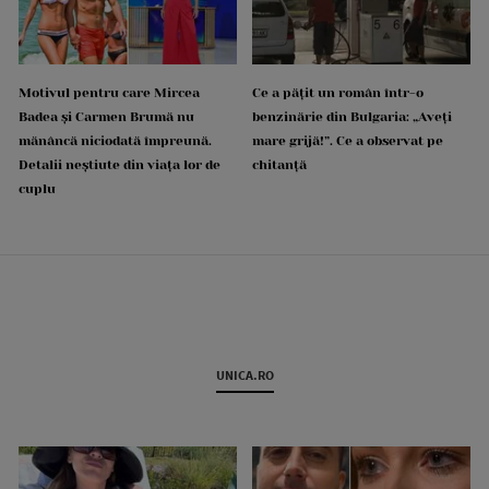
Motivul pentru care Mircea
Ce a pățit un român într-o
Badea și Carmen Brumă nu
benzinărie din Bulgaria: „Aveți
mănâncă niciodată împreună.
mare grijă!”. Ce a observat pe
Detalii neștiute din viața lor de
chitanță
cuplu
UNICA.RO