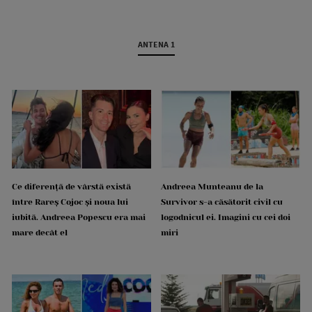
ANTENA 1
Ce diferență de vârstă există
Andreea Munteanu de la
între Rareș Cojoc și noua lui
Survivor s-a căsătorit civil cu
iubită. Andreea Popescu era mai
logodnicul ei. Imagini cu cei doi
mare decât el
miri