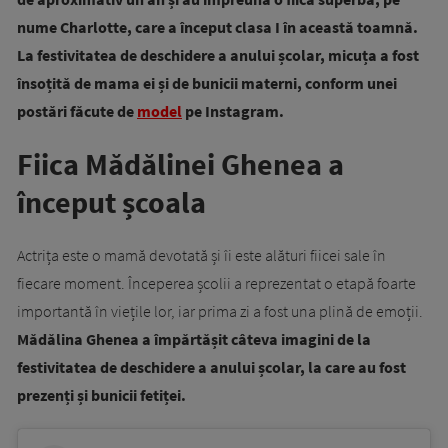
nume Charlotte, care a început clasa I în această toamnă.
La festivitatea de deschidere a anului școlar, micuța a fost
însoțită de mama ei și de bunicii materni, conform unei
postări făcute de
model
pe Instagram.
Fiica Mădălinei Ghenea a
început școala
Actrița este o mamă devotată și îi este alături fiicei sale în
fiecare moment. Începerea școlii a reprezentat o etapă foarte
importantă în viețile lor, iar prima zi a fost una plină de emoții.
Mădălina Ghenea a împărtășit câteva imagini de la
festivitatea de deschidere a anului școlar, la care au fost
prezenți și bunicii fetiței.