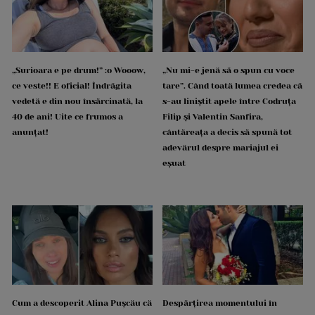
„Surioara e pe drum!” :o Wooow,
„Nu mi-e jenă să o spun cu voce
ce veste!! E oficial! Îndrăgita
tare”. Când toată lumea credea că
vedetă e din nou însărcinată, la
s-au liniștit apele între Codruța
40 de ani! Uite ce frumos a
Filip și Valentin Sanfira,
anunțat!
cântăreața a decis să spună tot
adevărul despre mariajul ei
eșuat
Cum a descoperit Alina Pușcău că
Despărțirea momentului în