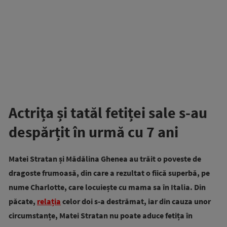
Actrița și tatăl fetiței sale s-au
despărțit în urmă cu 7 ani
Matei Stratan și Mădălina Ghenea au trăit o poveste de
dragoste frumoasă, din care a rezultat o fiică superbă, pe
nume Charlotte, care locuiește cu mama sa în Italia. Din
păcate,
relația
celor doi s-a destrămat, iar din cauza unor
circumstanțe, Mat
ei Stratan nu poate aduce fetița în