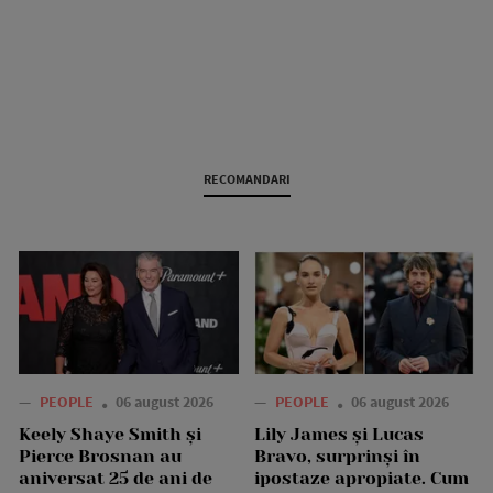
RECOMANDARI
—
PEOPLE
06 august 2026
—
PEOPLE
06 august 2026
Keely Shaye Smith și
Lily James și Lucas
Pierce Brosnan au
Bravo, surprinși în
aniversat 25 de ani de
ipostaze apropiate. Cum