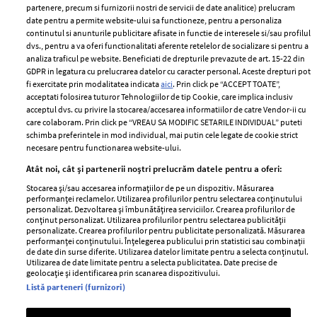
partenere, precum si furnizorii nostri de servicii de date analitice) prelucram
ELLE Style Awards
Termeni si conditii
date pentru a permite website-ului sa functioneze, pentru a personaliza
2024
continutul si anunturile publicitare afisate in functie de interesele si/sau profilul
Politica de
dvs., pentru a va oferi functionalitati aferente retelelor de socializare si pentru a
Despre ELLE
confidențialitate
analiza traficul pe website. Beneficiati de drepturile prevazute de art. 15-22 din
Romania
GDPR in legatura cu prelucrarea datelor cu caracter personal. Aceste drepturi pot
Politica de cookies
fi exercitate prin modalitatea indicata
aici
. Prin click pe “ACCEPT TOATE”,
Contact
Publicitate
acceptati folosirea tuturor Tehnologiilor de tip Cookie, care implica inclusiv
acceptul dvs. cu privire la stocarea/accesarea informatiilor de catre Vendor-ii cu
Abonamente
care colaboram. Prin click pe “VREAU SA MODIFIC SETARILE INDIVIDUAL” puteti
schimba preferintele in mod individual, mai putin cele legate de cookie strict
necesare pentru functionarea website-ului.
Stiri
Libertatea pentru
Atât noi, cât și partenerii noștri prelucrăm datele pentru a oferi:
femei
GSP
Stocarea și/sau accesarea informațiilor de pe un dispozitiv. Măsurarea
Viva
performanței reclamelor. Utilizarea profilurilor pentru selectarea conținutului
Unica
personalizat. Dezvoltarea și îmbunătățirea serviciilor. Crearea profilurilor de
Avantaje
conținut personalizat. Utilizarea profilurilor pentru selectarea publicității
Baby
personalizate. Crearea profilurilor pentru publicitate personalizată. Măsurarea
Retete practice
performanței conținutului. Înțelegerea publicului prin statistici sau combinații
Retete
de date din surse diferite. Utilizarea datelor limitate pentru a selecta conținutul.
Utilizarea de date limitate pentru a selecta publicitatea. Date precise de
geolocație și identificarea prin scanarea dispozitivului.
Pariază responsabil! Decizia ONJN nr. 821/25.09.2025.
Listă parteneri (furnizori)
Jocurile de noroc sunt interzise minorilor.