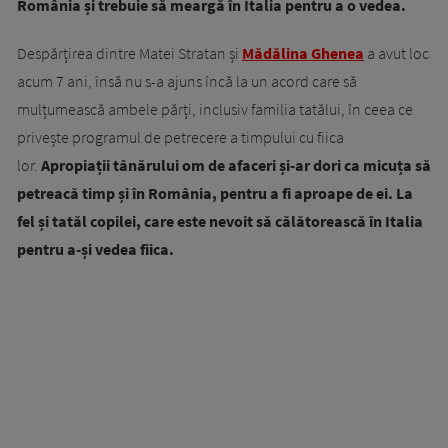
România și trebuie să meargă în Italia pentru a o vedea.
Despărțirea dintre Matei Stratan și
Mădălina Ghenea
a avut loc
acum 7 ani, însă nu s-a ajuns încă la un acord care să
mulțumească ambele părți, inclusiv familia tatălui, în ceea ce
privește programul de petrecere a timpului cu fiica
lor.
Apropiații tânărului om de afaceri și-ar dori ca micuța să
petreacă timp și în România, pentru a fi aproape de ei. La
fel și tatăl copilei, care este nevoit să călătorească în Italia
pentru a-și vedea fiica.