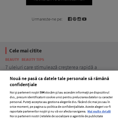
Urmareste-ne pe:
Cele mai citite
BEAUTY
BEAUTY TIPS
BE
țe
7 uleiuri care stimulează creșterea rapidă a
Ce
părului
de
Nouă ne pasă ca datele tale personale să rămână
confidențiale
Noi și partenerii noștri
594
stocăm și/sau accesăm informații pe dispozitivul
dvs., precum identificatorii cookie unici pentru prelucrarea datelor cu caracter
personal. Puteți accepta sau gestiona alegerile dvs. făcând clic mai jos sau în
orice moment, pe pagina cu politica de confidențialitate. Aceste alegeri vor fi
raportate partenerilor noștri și nu vă vor afecta navigarea.
Mai multe detalii
Noi si partenerii nostri (retelele de socializare si agentiile de publicitate