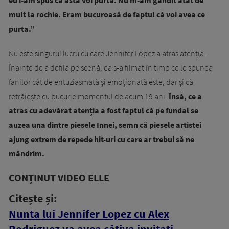
mult la rochie. Eram bucuroasă de faptul că voi avea ce
purta.”
Nu este singurul lucru cu care Jennifer Lopez a atras atenția.
Înainte de a defila pe scenă, ea s-a filmat în timp ce le spunea
fanilor cât de entuziasmată și emoționată este, dar și că
retrăiește cu bucurie momentul de acum 19 ani.
Însă, ce a
atras cu adevărat atenția a fost faptul că pe fundal se
auzea una dintre piesele Innei, semn că piesele artistei
ajung extrem de repede hit-uri cu care ar trebui să ne
mândrim.
CONȚINUT VIDEO ELLE
Citește și:
Nunta lui Jennifer Lopez cu Alex
Rodriguez va avea câțiva invitați