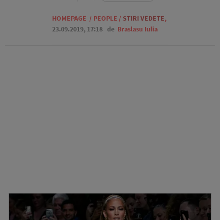
HOMEPAGE
/
PEOPLE
/
STIRI VEDETE
,
23.09.2019, 17:18
de
Braslasu Iulia