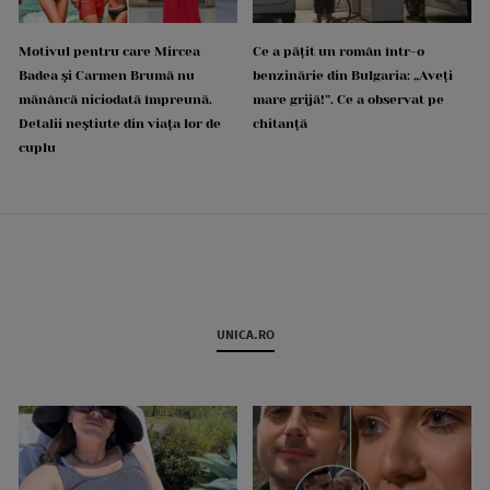
Motivul pentru care Mircea
Ce a pățit un român într-o
Badea și Carmen Brumă nu
benzinărie din Bulgaria: „Aveți
mănâncă niciodată împreună.
mare grijă!”. Ce a observat pe
Detalii neștiute din viața lor de
chitanță
cuplu
UNICA.RO