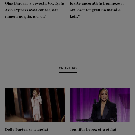
Olga Barcari, a povestit tot: „Și în
foarte ancorată în Dumnezeu.
Asia Express avea cancer, dar
Am lăsat tot greul în mâinile
nimeni nu știa, nici ea”
Lui...”
CATINE.RO
Dolly Parton și-a anulat
Jennifer Lopez și-a etalat