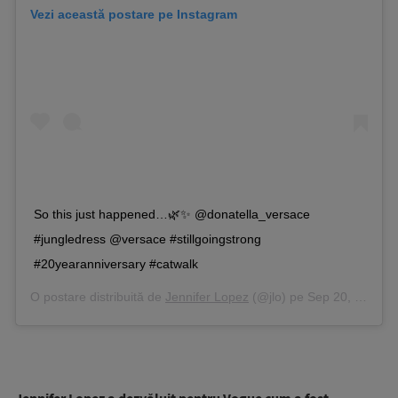
Vezi această postare pe Instagram
So this just happened…🌿✨ @donatella_versace
#jungledress @versace #stillgoingstrong
#20yearanniversary #catwalk
O postare distribuită de
Jennifer Lopez
(@jlo) pe
Sep 20, 2019 la 12:38 PDT
Jennifer Lopez a dezvăluit pentru Vogue cum a fost