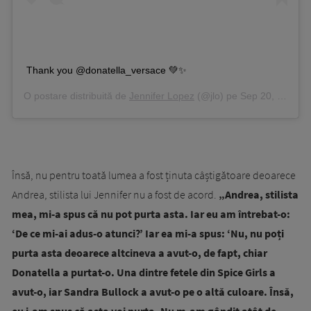
Thank you @donatella_versace 💚✨
O postare distribuită de
Jennifer Lopez
(@jlo) pe
Sep 20, 2019 la 5:05 PDT
Însă, nu pentru toată lumea a fost ținuta câștigătoare deoarece
Andrea, stilista lui Jennifer nu a fost de acord.
„Andrea, stilista
mea, mi-a spus că nu pot purta asta. Iar eu am întrebat-o:
‘De ce mi-ai adus-o atunci?’ Iar ea mi-a spus: ‘Nu, nu poți
purta asta deoarece altcineva a avut-o, de fapt, chiar
Donatella a purtat-o. Una dintre fetele din Spice Girls a
avut-o, iar Sandra Bullock a avut-o pe o altă culoare. Însă,
eu i-am spus că asta voi purta. Nu m-am gândit atât de