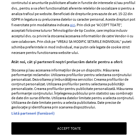
2024
continutul si anunturile publicitare afisate in functie de interesele si/sau profilul
Politica de
dvs., pentru a va oferi functionalitati aferente retelelor de socializare si pentru a
Despre ELLE
confidențialitate
analiza traficul pe website. Beneficiati de drepturile prevazute de art. 15-22 din
Romania
GDPR in legatura cu prelucrarea datelor cu caracter personal. Aceste drepturi pot
Politica de cookies
fi exercitate prin modalitatea indicata
aici
. Prin click pe “ACCEPT TOATE”,
Contact
Publicitate
acceptati folosirea tuturor Tehnologiilor de tip Cookie, care implica inclusiv
acceptul dvs. cu privire la stocarea/accesarea informatiilor de catre Vendor-ii cu
Abonamente
care colaboram. Prin click pe “VREAU SA MODIFIC SETARILE INDIVIDUAL” puteti
schimba preferintele in mod individual, mai putin cele legate de cookie strict
necesare pentru functionarea website-ului.
Stiri
Libertatea pentru
Atât noi, cât și partenerii noștri prelucrăm datele pentru a oferi:
femei
GSP
Stocarea și/sau accesarea informațiilor de pe un dispozitiv. Măsurarea
Viva
performanței reclamelor. Utilizarea profilurilor pentru selectarea conținutului
Unica
personalizat. Dezvoltarea și îmbunătățirea serviciilor. Crearea profilurilor de
Avantaje
conținut personalizat. Utilizarea profilurilor pentru selectarea publicității
Baby
personalizate. Crearea profilurilor pentru publicitate personalizată. Măsurarea
Retete practice
performanței conținutului. Înțelegerea publicului prin statistici sau combinații
Retete
de date din surse diferite. Utilizarea datelor limitate pentru a selecta conținutul.
Utilizarea de date limitate pentru a selecta publicitatea. Date precise de
geolocație și identificarea prin scanarea dispozitivului.
Pariază responsabil! Decizia ONJN nr. 821/25.09.2025.
Listă parteneri (furnizori)
Jocurile de noroc sunt interzise minorilor.
ACCEPT TOATE