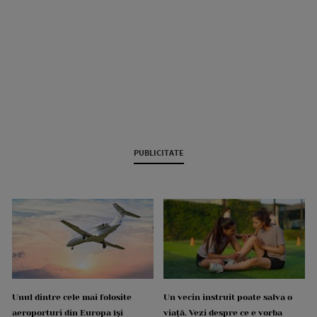
PUBLICITATE
Unul dintre cele mai folosite
Un vecin instruit poate salva o
aeroporturi din Europa își
viață. Vezi despre ce e vorba