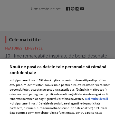
Urmareste-ne pe:
Cele mai citite
FEATURES
LIFESTYLE
LI
10 filme remarcabile inspirate de benzi desenate
15
tr
Nouă ne pasă ca datele tale personale să rămână
confidențiale
Noi și partenerii noștri
594
stocăm și/sau accesăm informații pe dispozitivul
dvs., precum identificatorii cookie unici pentru prelucrarea datelor cu caracter
personal. Puteți accepta sau gestiona alegerile dvs. făcând clic mai jos sau în
orice moment, pe pagina cu politica de confidențialitate. Aceste alegeri vor fi
raportate partenerilor noștri și nu vă vor afecta navigarea.
Mai multe detalii
Noi si partenerii nostri (retelele de socializare si agentiile de publicitate
partenere, precum si furnizorii nostri de servicii de date analitice) prelucram
ELLE Style Awards
Termeni si conditii
date pentru a permite website-ului sa functioneze, pentru a personaliza