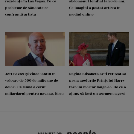
rezidența în Las Vegas. Cu ce
abdomenul tonifiat la 56 de ani.
probleme de sănătate se
Ce imagini a postat artista în
confruntă artista
mediul online
Jeff Bezos își vinde iahtul în
Regina Elisabeta ar fi refuzat să
valoare de 500 de milioane de
preia apelurile Prințului Harry
dolari. Ce sumă a cerut
fără un martor lângă ea. De ce a
miliardarul pentru nava sa, Koru
ajuns să facă un asemenea gest
people
MAI MULTE DIN