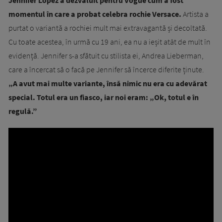
momentul în care a probat celebra rochie Versace.
Artista a
purtat o variantă a rochiei mult mai extravagantă și decoltată.
Cu toate acestea, în urmă cu 19 ani, ea nu a ieșit atât de mult în
evidență. Jennifer s-a sfătuit cu stilista ei, Andrea Lieberman,
care a încercat să o facă pe Jennifer să încerce diferite ținute.
„A avut mai multe variante, însă nimic nu era cu adevărat
special. Totul era un fiasco, iar noi eram: „Ok, totul e în
regulă.”