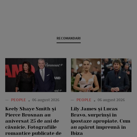
RECOMANDARI
—
PEOPLE
06 august 2026
—
PEOPLE
06 august 2026
Keely Shaye Smith și
Lily James și Lucas
Pierce Brosnan au
Bravo, surprinși în
aniversat 25 de ani de
ipostaze apropiate. Cum
căsnicie. Fotografiile
au apărut împreună în
romantice publicate de
Ibiza