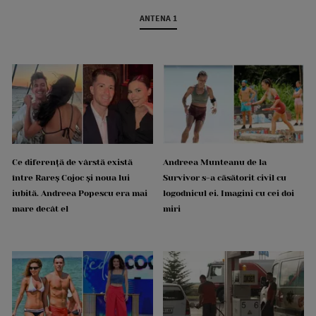
ANTENA 1
Ce diferență de vârstă există
Andreea Munteanu de la
între Rareș Cojoc și noua lui
Survivor s-a căsătorit civil cu
iubită. Andreea Popescu era mai
logodnicul ei. Imagini cu cei doi
mare decât el
miri