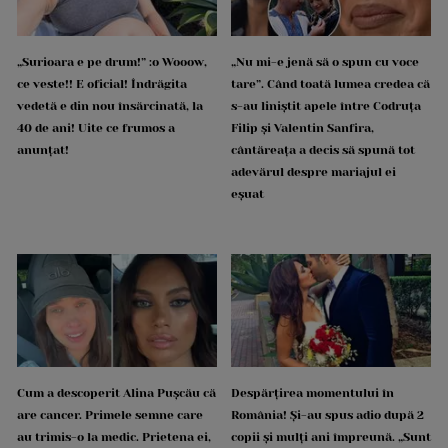
„Surioara e pe drum!” :o Wooow,
„Nu mi-e jenă să o spun cu voce
ce veste!! E oficial! Îndrăgita
tare”. Când toată lumea credea că
vedetă e din nou însărcinată, la
s-au liniștit apele între Codruța
40 de ani! Uite ce frumos a
Filip și Valentin Sanfira,
anunțat!
cântăreața a decis să spună tot
adevărul despre mariajul ei
eșuat
Cum a descoperit Alina Pușcău că
Despărțirea momentului în
are cancer. Primele semne care
România! Și-au spus adio după 2
au trimis-o la medic. Prietena ei,
copii și mulți ani împreună. „Sunt