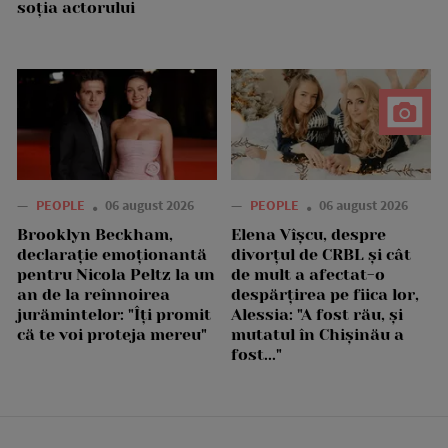
soția actorului
—
PEOPLE
06 august 2026
—
PEOPLE
06 august 2026
Brooklyn Beckham,
Elena Vîșcu, despre
declarație emoționantă
divorțul de CRBL și cât
pentru Nicola Peltz la un
de mult a afectat-o
an de la reînnoirea
despărțirea pe fiica lor,
jurămintelor: "Îți promit
Alessia: "A fost rău, și
că te voi proteja mereu"
mutatul în Chișinău a
fost..."