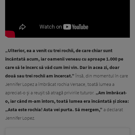
„Ulterior, ea a venit cu trei rochii, de care chiar sunt
încântată acum, iar oamenii veneau cu aproape 1.000 pe
care să le încerc să văd cum îmi vin. Dar în acea zi, doar
două sau trei rochii am încercat.”
Însă, din momentul în care
Jennifer Lopez a îmbrăcat rochia Versace, toată lumea a
apreciat-o și a reușit să atragă privirile tuturor.
„Am îmbrăcat-
o, iar când m-am întors, toată lumea era încântată și zicea:
„Asta este rochia! Asta vei purta. Să mergem,”
a declarat
Jennifer Lopez.