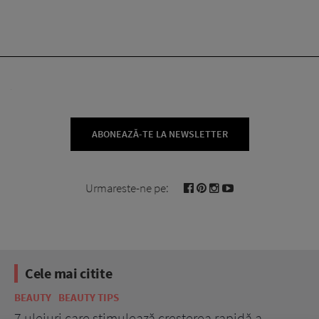
ABONEAZĂ-TE LA NEWSLETTER
Urmareste-ne pe:
Cele mai citite
BEAUTY
BEAUTY TIPS
BE
țe
7 uleiuri care stimulează creșterea rapidă a
Ce