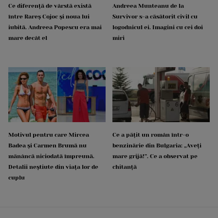
Ce diferență de vârstă există
Andreea Munteanu de la
între Rareș Cojoc și noua lui
Survivor s-a căsătorit civil cu
iubită. Andreea Popescu era mai
logodnicul ei. Imagini cu cei doi
mare decât el
miri
Motivul pentru care Mircea
Ce a pățit un român într-o
Badea și Carmen Brumă nu
benzinărie din Bulgaria: „Aveți
mănâncă niciodată împreună.
mare grijă!”. Ce a observat pe
Detalii neștiute din viața lor de
chitanță
cuplu