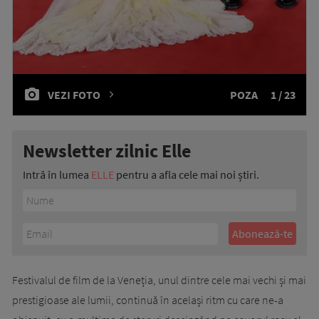
VEZI FOTO
POZA
1 / 23
Newsletter zilnic Elle
Intră în lumea
ELLE
pentru a afla cele mai noi știri.
Festivalul de film de la Veneția, unul dintre cele mai vechi și mai
prestigioase ale lumii, continuă în același ritm cu care ne-a