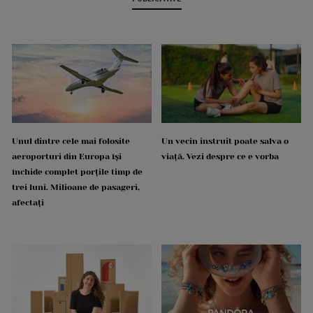
Unul dintre cele mai folosite
Un vecin instruit poate salva o
aeroporturi din Europa își
viață. Vezi despre ce e vorba
închide complet porțile timp de
trei luni. Milioane de pasageri,
afectați