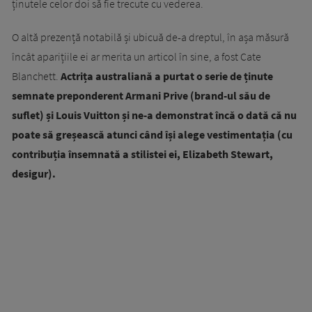
ținutele celor doi să fie trecute cu vederea.
O altă prezență notabilă și ubicuă de-a dreptul, în așa măsură
încât aparițiile ei ar merita un articol în sine, a fost Cate
Blanchett.
Actrița australiană a purtat o serie de ținute
semnate preponderent Armani Prive (brand-ul său de
suflet) și Louis Vuitton și ne-a demonstrat încă o dată că nu
poate să greșească atunci când își alege vestimentația (cu
contribuția însemnată a stilistei ei, Elizabeth Stewart,
desigur).