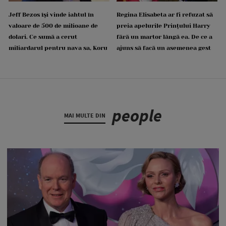
Jeff Bezos își vinde iahtul în
Regina Elisabeta ar fi refuzat să
valoare de 500 de milioane de
preia apelurile Prințului Harry
dolari. Ce sumă a cerut
fără un martor lângă ea. De ce a
miliardarul pentru nava sa, Koru
ajuns să facă un asemenea gest
people
MAI MULTE DIN