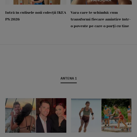
Intră în culisele noii colecții IKEA
Vara care te schimbă: cum
PS 2026
transformi fiecare amintire într-
o poveste pe care o porți cu tine
ANTENA 1