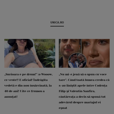
UNICA.RO
„Surioara e pe drum!” :o Wooow,
„Nu mi-e jenă să o spun cu voce
ce veste!! E oficial! Îndrăgita
tare”. Când toată lumea credea că
vedetă e din nou însărcinată, la
s-au liniștit apele între Codruța
40 de ani! Uite ce frumos a
Filip și Valentin Sanfira,
anunțat!
cântăreața a decis să spună tot
adevărul despre mariajul ei
eșuat