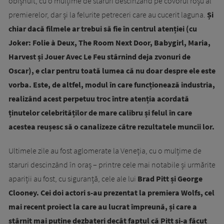
obișnuit, cu o mulțime de staruri descinzând pe covorul roșu al
premierelor, dar și la felurite petreceri care au cucerit laguna.
Și
chiar dacă filmele ar trebui să fie în centrul atenției (cu
Joker: Folie à Deux, The Room Next Door, Babygirl, Maria,
Harvest și Jouer Avec Le Feu stârnind deja zvonuri de
Oscar), e clar pentru toată lumea că nu doar despre ele este
vorba. Este, de altfel, modul în care funcționează industria,
realizând acest perpetuu troc între atenția acordată
ținutelor celebrităților de mare calibru și felul în care
acestea reușesc să o canalizeze către rezultatele muncii lor.
Ultimele zile au fost aglomerate la Veneția, cu o mulțime de
staruri descinzând în oraș – printre cele mai notabile și urmărite
apariții au fost, cu siguranță, cele ale lui
Brad Pitt și George
Clooney. Cei doi actori s-au prezentat la premiera Wolfs, cel
mai recent proiect la care au lucrat împreună, și care a
stârnit mai puține dezbateri decât faptul că Pitt și-a făcut