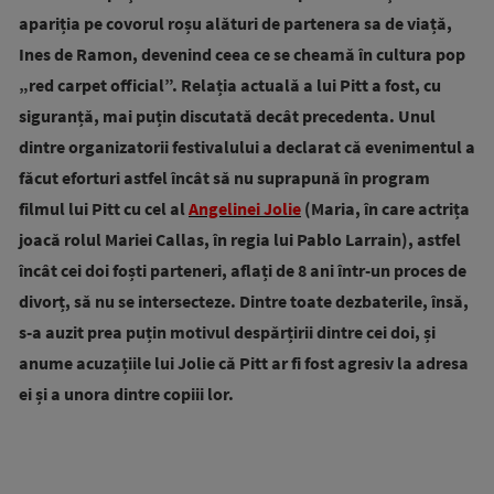
apariția pe covorul roșu alături de partenera sa de viață,
Ines de Ramon, devenind ceea ce se cheamă în cultura pop
„red carpet official”. Relația actuală a lui Pitt a fost, cu
siguranță, mai puțin discutată decât precedenta. Unul
dintre organizatorii festivalului a declarat că evenimentul a
făcut eforturi astfel încât să nu suprapună în program
filmul lui Pitt cu cel al
Angelinei Jolie
(Maria, în care actrița
joacă rolul Mariei Callas, în regia lui Pablo Larrain), astfel
încât cei doi foști parteneri, aflați de 8 ani într-un proces de
divorț, să nu se intersecteze. Dintre toate dezbaterile, însă,
s-a auzit prea puțin motivul despărțirii dintre cei doi, și
anume acuzațiile lui Jolie că Pitt ar fi fost agresiv la adresa
ei și a unora dintre copiii lor.