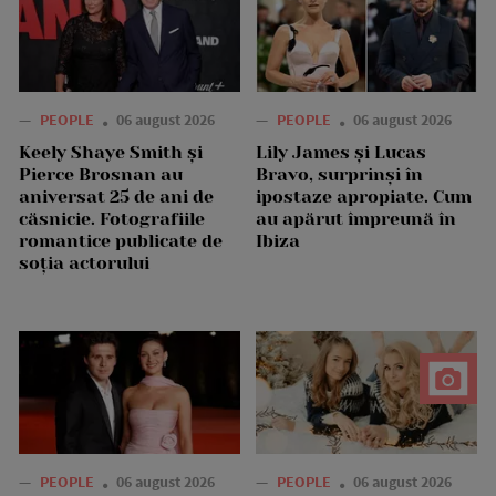
—
PEOPLE
06 august 2026
—
PEOPLE
06 august 2026
Keely Shaye Smith și
Lily James și Lucas
Pierce Brosnan au
Bravo, surprinși în
aniversat 25 de ani de
ipostaze apropiate. Cum
căsnicie. Fotografiile
au apărut împreună în
romantice publicate de
Ibiza
soția actorului
—
PEOPLE
06 august 2026
—
PEOPLE
06 august 2026