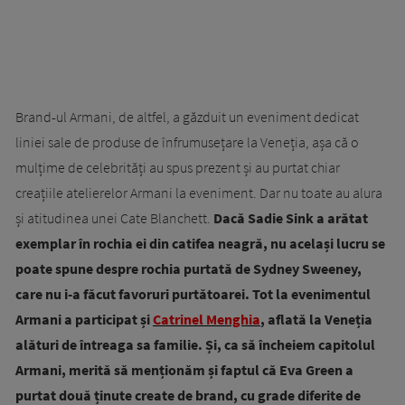
Brand-ul Armani, de altfel, a găzduit un eveniment dedicat
liniei sale de produse de înfrumusețare la Veneția, așa că o
mulțime de celebrități au spus prezent și au purtat chiar
creațiile atelierelor Armani la eveniment. Dar nu toate au alura
și atitudinea unei Cate Blanchett.
Dacă Sadie Sink a arătat
exemplar în rochia ei din catifea neagră, nu același lucru se
poate spune despre rochia purtată de Sydney Sweeney,
care nu i-a făcut favoruri purtătoarei. Tot la evenimentul
Armani a participat și
Catrinel Menghia
, aflată la Veneția
alături de întreaga sa familie. Și, ca să încheiem capitolul
Armani, merită să menționăm și faptul că Eva Green a
purtat două ținute create de brand, cu grade diferite de