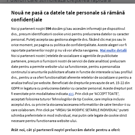
părului
de
Nouă ne pasă ca datele tale personale să rămână
confidențiale
Noi și partenerii noștri
594
stocăm și/sau accesăm informații pe dispozitivul
dvs., precum identificatorii cookie unici pentru prelucrarea datelor cu caracter
personal. Puteți accepta sau gestiona alegerile dvs. făcând clic mai jos sau în
orice moment, pe pagina cu politica de confidențialitate. Aceste alegeri vor fi
raportate partenerilor noștri și nu vă vor afecta navigarea.
Mai multe detalii
Noi si partenerii nostri (retelele de socializare si agentiile de publicitate
partenere, precum si furnizorii nostri de servicii de date analitice) prelucram
ELLE Style Awards
Termeni si conditii
date pentru a permite website-ului sa functioneze, pentru a personaliza
2024
continutul si anunturile publicitare afisate in functie de interesele si/sau profilul
Politica de
dvs., pentru a va oferi functionalitati aferente retelelor de socializare si pentru a
Despre ELLE
confidențialitate
analiza traficul pe website. Beneficiati de drepturile prevazute de art. 15-22 din
Romania
GDPR in legatura cu prelucrarea datelor cu caracter personal. Aceste drepturi pot
Politica de cookies
fi exercitate prin modalitatea indicata
aici
. Prin click pe “ACCEPT TOATE”,
Contact
Publicitate
acceptati folosirea tuturor Tehnologiilor de tip Cookie, care implica inclusiv
acceptul dvs. cu privire la stocarea/accesarea informatiilor de catre Vendor-ii cu
Abonamente
care colaboram. Prin click pe “VREAU SA MODIFIC SETARILE INDIVIDUAL” puteti
schimba preferintele in mod individual, mai putin cele legate de cookie strict
necesare pentru functionarea website-ului.
Stiri
Libertatea pentru
Atât noi, cât și partenerii noștri prelucrăm datele pentru a oferi:
femei