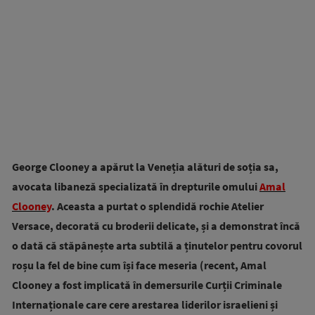
George Clooney a apărut la Veneția alături de soția sa,
avocata libaneză specializată în drepturile omului
Amal
Clooney
. Aceasta a purtat o splendidă rochie Atelier
Versace, decorată cu broderii delicate, și a demonstrat încă
o dată că stăpânește arta subtilă a ținutelor pentru covorul
roșu la fel de bine cum își face meseria (recent, Amal
Clooney a fost implicată în demersurile Curții Criminale
Internaționale care cere arestarea liderilor israelieni și