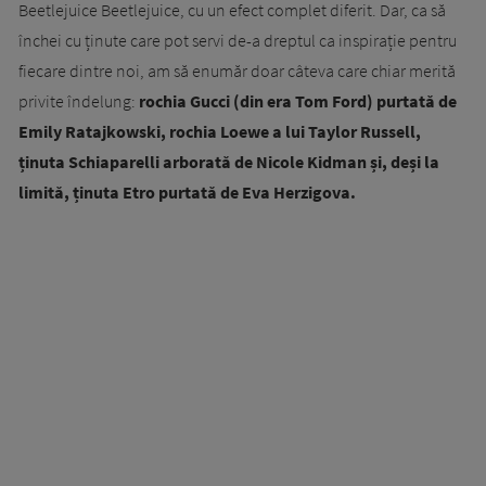
Beetlejuice Beetlejuice, cu un efect complet diferit. Dar, ca să
închei cu ținute care pot servi de-a dreptul ca inspirație pentru
fiecare dintre noi, am să enumăr doar câteva care chiar merită
privite îndelung:
rochia Gucci (din era Tom Ford) purtată de
Emily Ratajkowski, rochia Loewe a lui Taylor Russell,
ținuta Schiaparelli arborată de Nicole Kidman și, deși la
limită, ținuta Etro purtată de Eva Herzigova.