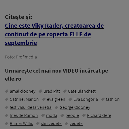
Citește și:
Cine este Viky Rader, creatoarea de
conținut de pe coperta ELLE de
septembrie
Foto: Profimedia
Urmăreşte cel mai nou VIDEO incărcat pe
elle.ro
amal clooney
Brad Pitt
Cate Blanchett
Catrinel Marlon
eva green
Eva Longoria
fashion
festivalul de la venetia
George Clooney
Ines de Ramon
modă
people
Richard Gere
Rumer Willis
stiri vedete
vedete