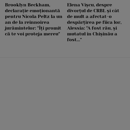
Brooklyn Beckham,
Elena Vîșcu, despre
declarație emoționantă
divorțul de CRBL și cât
pentru Nicola Peltz la un
de mult a afectat-o
an de la reînnoirea
despărțirea pe fiica lor,
jurămintelor: "Îți promit
Alessia: "A fost rău, și
că te voi proteja mereu"
mutatul în Chișinău a
fost..."