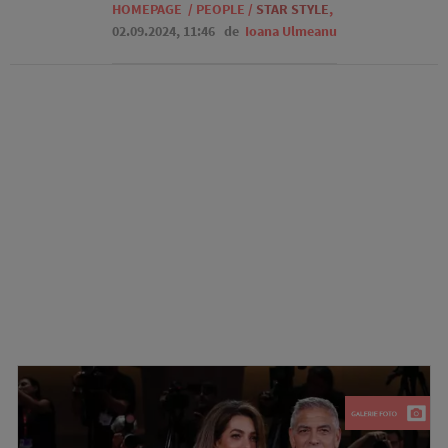
HOMEPAGE
/
PEOPLE
/
STAR STYLE
,
02.09.2024, 11:46
de
Ioana Ulmeanu