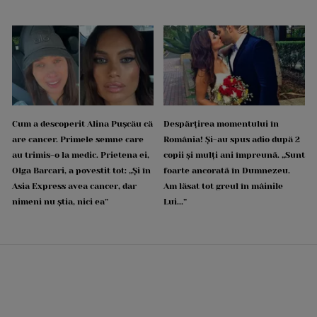
Cum a descoperit Alina Pușcău că
Despărțirea momentului în
are cancer. Primele semne care
România! Și-au spus adio după 2
au trimis-o la medic. Prietena ei,
copii și mulți ani împreună. „Sunt
Olga Barcari, a povestit tot: „Și în
foarte ancorată în Dumnezeu.
Asia Express avea cancer, dar
Am lăsat tot greul în mâinile
nimeni nu știa, nici ea”
Lui...”