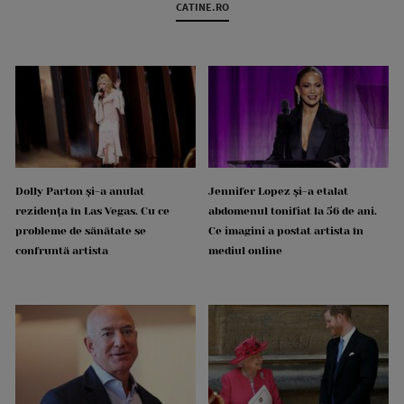
CATINE.RO
Dolly Parton și-a anulat
Jennifer Lopez și-a etalat
rezidența în Las Vegas. Cu ce
abdomenul tonifiat la 56 de ani.
probleme de sănătate se
Ce imagini a postat artista în
confruntă artista
mediul online