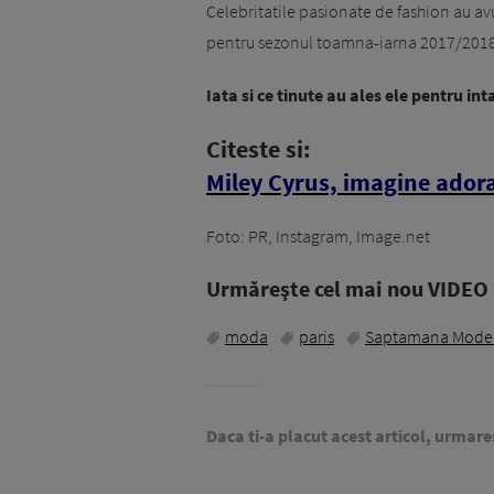
Celebritatile pasionate de fashion au a
pentru sezonul toamna-iarna 2017/2018
Iata si ce tinute au ales ele pentru i
Citeste si:
Miley Cyrus, imagine ado
Foto: PR, Instagram, Image.net
Urmăreşte cel mai nou VIDEO i
moda
paris
Saptamana Modei
Daca ti-a placut acest articol, urmare