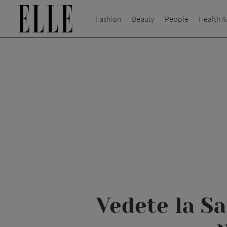
Fashion
Beauty
People
Health &
Vedete la S