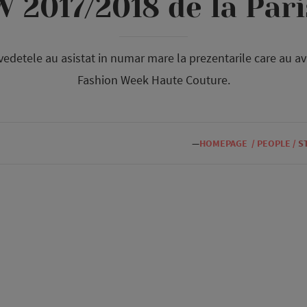
W 2017/2018 de la Pari
 vedetele au asistat in numar mare la prezentarile care au avu
Fashion Week Haute Couture.
—
HOMEPAGE
/
PEOPLE
/
S