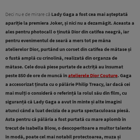
Deci nu e de mirare că
Lady Gaga a fost cea mai așteptată
apariție la premiera Joker, și nici nu a dezamăgit. Aceasta a
ales pentru photocall o ținută Dior din catifea neagră, iar
pentru evenimentul de seară a mers tot pe mâna
atelierelor Dior, purtând un corset din catifea de mătase și
o fustă amplă cu crinolină, realizată din organza de
mătase. Cele două piese purtate de actriță au însumat
peste 850 de ore de muncă în
atelierele Dior Couture
. Gaga
a accesorizat ținuta cu o pălărie Philip Treacy, iar dacă cei
mai mulți o consideră o referință la rolul său din film, cu
siguranță că Lady Gaga a avut în minte și alte imagini
atunci când a luat decizia de a purta spectaculoasa piesă.
Asta pentru că pălăria a fost purtată cu mare aplomb în
trecut de Isabella Blow, o descoperitoare a multor talente
în modă, poate cel mai notabil protectoarea, muza și