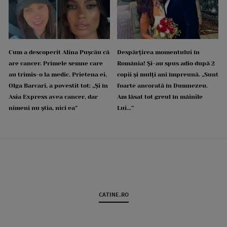
Cum a descoperit Alina Pușcău că
Despărțirea momentului în
are cancer. Primele semne care
România! Și-au spus adio după 2
au trimis-o la medic. Prietena ei,
copii și mulți ani împreună. „Sunt
Olga Barcari, a povestit tot: „Și în
foarte ancorată în Dumnezeu.
Asia Express avea cancer, dar
Am lăsat tot greul în mâinile
nimeni nu știa, nici ea”
Lui...”
CATINE.RO