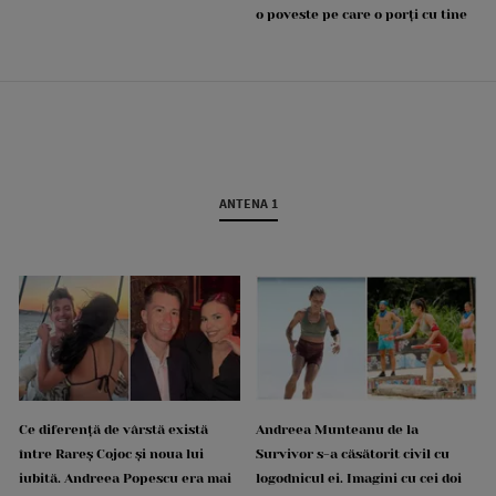
o poveste pe care o porți cu tine
ANTENA 1
Ce diferență de vârstă există
Andreea Munteanu de la
între Rareș Cojoc și noua lui
Survivor s-a căsătorit civil cu
iubită. Andreea Popescu era mai
logodnicul ei. Imagini cu cei doi