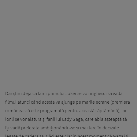
Dar știm deja că fanii primului Joker se vor înghesui să vadă
filmul atunci când acesta va ajunge pe marile ecrane (premiera
românească este programată pentru această săptămână), iar
lor li se vor alătura și fanii lui Lady Gaga, care abia așteaptă să
își vadă preferata ambiționându-se și mai tare în deciziile
legate de cariera sa. Căci este clar în acest moment că Gaga își