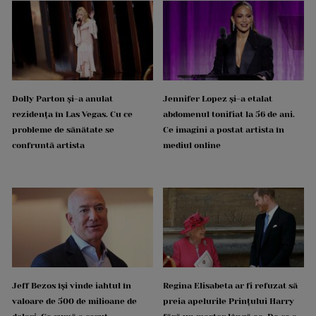
Dolly Parton și-a anulat
Jennifer Lopez și-a etalat
rezidența în Las Vegas. Cu ce
abdomenul tonifiat la 56 de ani.
probleme de sănătate se
Ce imagini a postat artista în
confruntă artista
mediul online
Jeff Bezos își vinde iahtul în
Regina Elisabeta ar fi refuzat să
valoare de 500 de milioane de
preia apelurile Prințului Harry