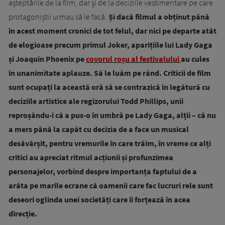
așteptările de la film, dar și de la deciziile vestimentare pe care
protagoniștii urmau să le facă.
Și dacă filmul a obținut până
în acest moment cronici de tot felul, dar nici pe departe atât
de elogioase precum primul Joker, aparițiile lui Lady Gaga
și Joaquin Phoenix pe
covorul roșu al festivalului
au cules
în unanimitate aplauze. Să le luăm pe rând. Criticii de film
sunt ocupați la această oră să se contrazică în legătură cu
deciziile artistice ale regizorului Todd Phillips, unii
reproșându-i că a pus-o în umbră pe Lady Gaga, alții – că nu
a mers până la capăt cu decizia de a face un musical
desăvârșit, pentru vremurile în care trăim, în vreme ce alți
critici au apreciat ritmul acțiunii și profunzimea
personajelor, vorbind despre importanța faptului de a
arăta pe marile ecrane că oamenii care fac lucruri rele sunt
deseori oglinda unei societăți care îi forțează în acea
direcție.