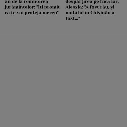
an de la reînnoirea
despărțirea pe fiica lor,
jurămintelor: "Îți promit
Alessia: "A fost rău, și
că te voi proteja mereu"
mutatul în Chișinău a
fost..."