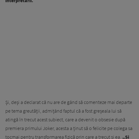
interpretării.
Și, deși a declarat că nu are de gând să comenteze mai departe
pe tema greutății, admițând faptul că a fost greșeala lui să
atingă în trecut acest subiect, care a devenit o obsesie după
premiera primului Joker, acesta a ținut să o felicite pe colega sa
tocmai pentru transformarea fizică prin care a trecut și ea.
„Și