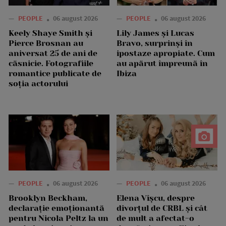
—
PEOPLE
06 august 2026
—
PEOPLE
06 august 2026
Keely Shaye Smith și
Lily James și Lucas
Pierce Brosnan au
Bravo, surprinși în
aniversat 25 de ani de
ipostaze apropiate. Cum
căsnicie. Fotografiile
au apărut împreună în
romantice publicate de
Ibiza
soția actorului
—
PEOPLE
06 august 2026
—
PEOPLE
06 august 2026
Brooklyn Beckham,
Elena Vîșcu, despre
declarație emoționantă
divorțul de CRBL și cât
pentru Nicola Peltz la un
de mult a afectat-o