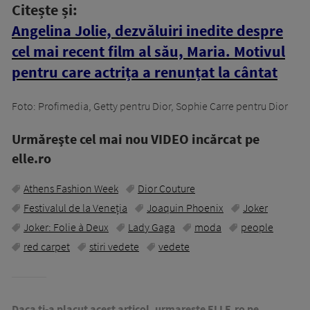
Citește și:
Angelina Jolie, dezvăluiri inedite despre
cel mai recent film al său, Maria. Motivul
pentru care actrița a renunțat la cântat
Foto: Profimedia, Getty pentru Dior, Sophie Carre pentru Dior
Urmăreşte cel mai nou VIDEO incărcat pe
elle.ro
Athens Fashion Week
Dior Couture
Festivalul de la Veneția
Joaquin Phoenix
Joker
Joker: Folie à Deux
Lady Gaga
moda
people
red carpet
stiri vedete
vedete
Daca ti-a placut acest articol, urmareste ELLE.ro pe