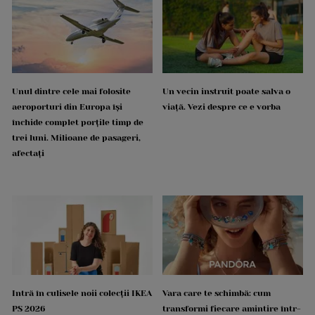
Unul dintre cele mai folosite
Un vecin instruit poate salva o
aeroporturi din Europa își
viață. Vezi despre ce e vorba
închide complet porțile timp de
trei luni. Milioane de pasageri,
afectați
Intră în culisele noii colecții IKEA
Vara care te schimbă: cum
PS 2026
transformi fiecare amintire într-