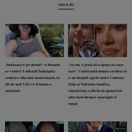
UNICA.RO
„Surioara e pe drum!” :o Wooow,
„Nu mi-e jenă să o spun cu voce
ce veste!! E oficial! Îndrăgita
tare”. Când toată lumea credea că
vedetă e din nou însărcinată, la
s-au liniștit apele între Codruța
40 de ani! Uite ce frumos a
Filip și Valentin Sanfira,
anunțat!
cântăreața a decis să spună tot
adevărul despre mariajul ei
eșuat