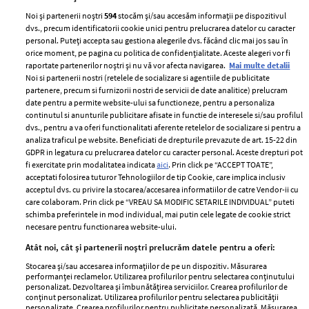
Noi și partenerii noștri
594
stocăm și/sau accesăm informații pe dispozitivul
dvs., precum identificatorii cookie unici pentru prelucrarea datelor cu caracter
personal. Puteți accepta sau gestiona alegerile dvs. făcând clic mai jos sau în
orice moment, pe pagina cu politica de confidențialitate. Aceste alegeri vor fi
raportate partenerilor noștri și nu vă vor afecta navigarea.
Mai multe detalii
Noi si partenerii nostri (retelele de socializare si agentiile de publicitate
partenere, precum si furnizorii nostri de servicii de date analitice) prelucram
ELLE Style Awards
Termeni si conditii
date pentru a permite website-ului sa functioneze, pentru a personaliza
2024
continutul si anunturile publicitare afisate in functie de interesele si/sau profilul
Politica de
dvs., pentru a va oferi functionalitati aferente retelelor de socializare si pentru a
Despre ELLE
confidențialitate
analiza traficul pe website. Beneficiati de drepturile prevazute de art. 15-22 din
Romania
GDPR in legatura cu prelucrarea datelor cu caracter personal. Aceste drepturi pot
Politica de cookies
fi exercitate prin modalitatea indicata
aici
. Prin click pe “ACCEPT TOATE”,
Contact
Publicitate
acceptati folosirea tuturor Tehnologiilor de tip Cookie, care implica inclusiv
acceptul dvs. cu privire la stocarea/accesarea informatiilor de catre Vendor-ii cu
Abonamente
care colaboram. Prin click pe “VREAU SA MODIFIC SETARILE INDIVIDUAL” puteti
schimba preferintele in mod individual, mai putin cele legate de cookie strict
necesare pentru functionarea website-ului.
Stiri
Libertatea pentru
Atât noi, cât și partenerii noștri prelucrăm datele pentru a oferi:
femei
GSP
Stocarea și/sau accesarea informațiilor de pe un dispozitiv. Măsurarea
Viva
performanței reclamelor. Utilizarea profilurilor pentru selectarea conținutului
Unica
personalizat. Dezvoltarea și îmbunătățirea serviciilor. Crearea profilurilor de
Avantaje
conținut personalizat. Utilizarea profilurilor pentru selectarea publicității
Baby
personalizate. Crearea profilurilor pentru publicitate personalizată. Măsurarea