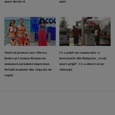
mare decât el
miri
Motivul pentru care Mircea
Ce a pățit un român într-o
Badea și Carmen Brumă nu
benzinărie din Bulgaria: „Aveți
mănâncă niciodată împreună.
mare grijă!”. Ce a observat pe
Detalii neștiute din viața lor de
chitanță
cuplu