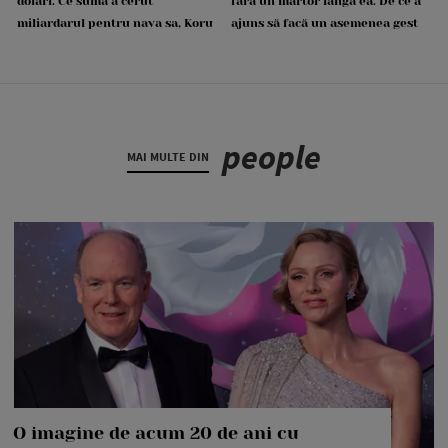
dolari. Ce sumă a cerut
fără un martor lângă ea. De ce a
miliardarul pentru nava sa, Koru
ajuns să facă un asemenea gest
people
MAI MULTE DIN
O imagine de acum 20 de ani cu