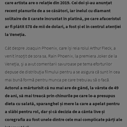
care artista are o relație din 2019. Cei doi și-au anunțat
recent planurile de a se căsători, iar inelul cu diamant
solitaire de 8 carate încrustat în platină, pe care afaceristul
ar fi plătit 578 de mii de dolari, a fost și el în centrul atenției
la Veneția.
Cât despre Joaquin Phoenix, care își reia rolul Arthur Fleck, a
venit însoțit de sora sa, Rain Phoenix, la premiera Joker de la
Veneția, și a avut comentarii savuroase pe tema eforturilor
depuse de distribuția filmului pentru a se asigura că sunt în cea
mai bună formă pentru munca pe care trebuiau să o facă.
Actorul a mărturisit că nu mai are de gând, la vârsta de 49
de ani, să mai treacă prin chinurile pe care le-a presupus
dieta cu salată, sparanghel și mere la care a apelat pentru
a slăbi pentru rol, dar și că decizia de a cânta live și
coregrafia au fost unele dintre cele mai complicate părți ale