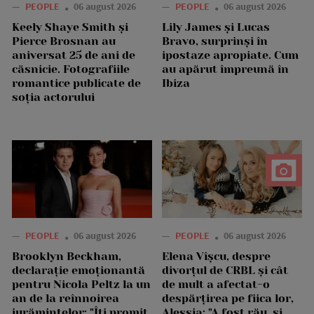
—
PEOPLE
06 august 2026
—
PEOPLE
06 august 2026
Keely Shaye Smith și
Lily James și Lucas
Pierce Brosnan au
Bravo, surprinși în
aniversat 25 de ani de
ipostaze apropiate. Cum
căsnicie. Fotografiile
au apărut împreună în
romantice publicate de
Ibiza
soția actorului
—
PEOPLE
06 august 2026
—
PEOPLE
06 august 2026
Brooklyn Beckham,
Elena Vîșcu, despre
declarație emoționantă
divorțul de CRBL și cât
pentru Nicola Peltz la un
de mult a afectat-o
an de la reînnoirea
despărțirea pe fiica lor,
jurămintelor: "Îți promit
Alessia: "A fost rău, și