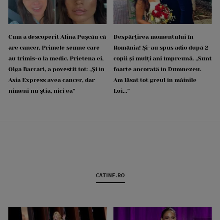
Cum a descoperit Alina Pușcău că
Despărțirea momentului în
are cancer. Primele semne care
România! Și-au spus adio după 2
au trimis-o la medic. Prietena ei,
copii și mulți ani împreună. „Sunt
Olga Barcari, a povestit tot: „Și în
foarte ancorată în Dumnezeu.
Asia Express avea cancer, dar
Am lăsat tot greul în mâinile
nimeni nu știa, nici ea”
Lui...”
CATINE.RO