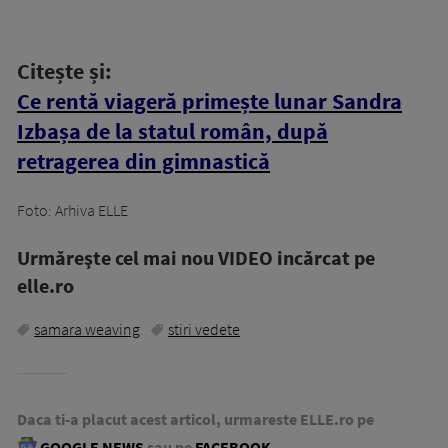
Citește și:
Ce rentă viageră primește lunar Sandra
Izbașa de la statul român, după
retragerea din gimnastică
Foto: Arhiva ELLE
Urmăreşte cel mai nou VIDEO incărcat pe
elle.ro
samara weaving
stiri vedete
Daca ti-a placut acest articol, urmareste ELLE.ro pe
GOOGLE NEWS
sau pe
FACEBOOK