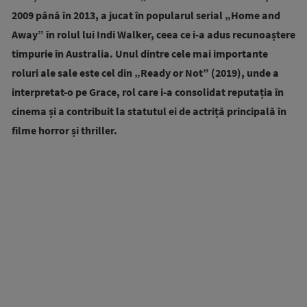
2009 până în 2013, a jucat în popularul serial „Home and
Away” în rolul lui Indi Walker, ceea ce i-a adus recunoaștere
timpurie în Australia. Unul dintre cele mai importante
roluri ale sale este cel din „Ready or Not” (2019), unde a
interpretat-o pe Grace, rol care i-a consolidat reputația în
cinema și a contribuit la statutul ei de actriță principală în
filme horror și thriller.