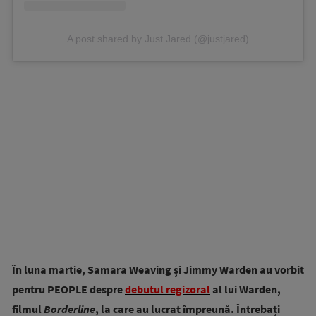
A post shared by Just Jared (@justjared)
În luna martie, Samara Weaving și Jimmy Warden au vorbit
pentru PEOPLE despre
debutul regizoral
al lui Warden,
filmul
Borderline
, la care au lucrat împreună. Întrebați