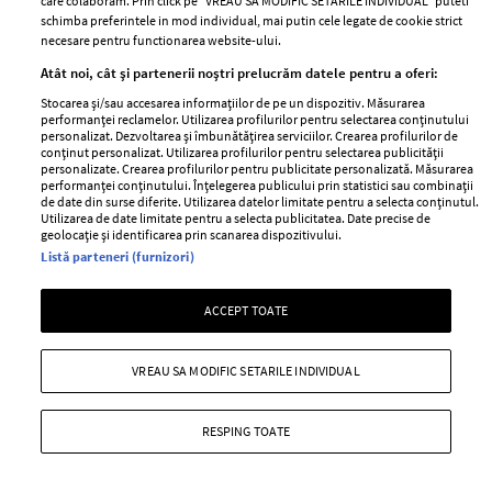
care colaboram. Prin click pe “VREAU SA MODIFIC SETARILE INDIVIDUAL” puteti
schimba preferintele in mod individual, mai putin cele legate de cookie strict
necesare pentru functionarea website-ului.
Atât noi, cât și partenerii noștri prelucrăm datele pentru a oferi:
ABONEAZĂ-TE LA NEWSLETTER
Stocarea și/sau accesarea informațiilor de pe un dispozitiv. Măsurarea
performanței reclamelor. Utilizarea profilurilor pentru selectarea conținutului
personalizat. Dezvoltarea și îmbunătățirea serviciilor. Crearea profilurilor de
conținut personalizat. Utilizarea profilurilor pentru selectarea publicității
personalizate. Crearea profilurilor pentru publicitate personalizată. Măsurarea
Urmareste-ne pe:
performanței conținutului. Înțelegerea publicului prin statistici sau combinații
de date din surse diferite. Utilizarea datelor limitate pentru a selecta conținutul.
Utilizarea de date limitate pentru a selecta publicitatea. Date precise de
geolocație și identificarea prin scanarea dispozitivului.
Listă parteneri (furnizori)
Cele mai citite
ACCEPT TOATE
BEAUTY
BEAUTY TIPS
BE
VREAU SA MODIFIC SETARILE INDIVIDUAL
țe
7 uleiuri care stimulează creșterea rapidă a
Ce
părului
de
RESPING TOATE