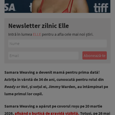
Newsletter zilnic Elle
Intră în lumea
ELLE
pentru a afla cele mai noi știri.
Samara Weaving a devenit mamă pentru prima dată!
Actrița în vârstă de 34 de ani, cunoscută pentru rolul din
Ready or Not
, și soțul ei, Jimmy Warden, au întâmpinat pe
lume primul lor copil.
Samara Weaving a apărut pe covorul roșu pe 20 martie
2026,
afișând o burtică de gravidă vizibilă.
Totuși, pe 26 mai