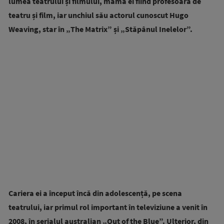
lumea teatrului și filmului, mama ei fiind profesoară de
teatru și film, iar unchiul său actorul cunoscut Hugo
Weaving, star în „The Matrix” și „Stăpânul Inelelor”.
Cariera ei a început încă din adolescență, pe scena
teatrului, iar primul rol important în televiziune a venit în
2008, în serialul australian „Out of the Blue”. Ulterior, din