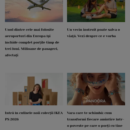
Unul dintre cele mai folosite
Un vecin instruit poate salva o
aeroporturi din Europa își
viață. Vezi despre ce e vorba
închide complet porțile timp de
trei luni. Milioane de pasageri,
afectați
Intră în culisele noii colecții IKEA
Vara care te schimbă: cum
PS 2026
transformi fiecare amintire într-
o poveste pe care o porți cu tine