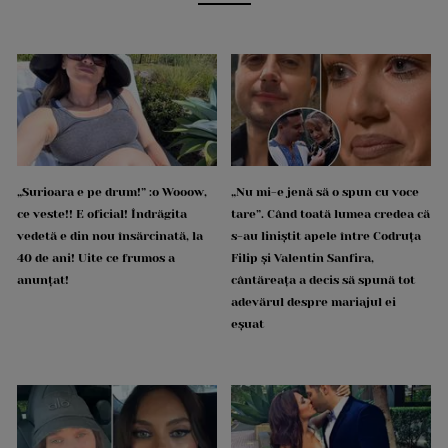
„Surioara e pe drum!” :o Wooow,
„Nu mi-e jenă să o spun cu voce
ce veste!! E oficial! Îndrăgita
tare”. Când toată lumea credea că
vedetă e din nou însărcinată, la
s-au liniștit apele între Codruța
40 de ani! Uite ce frumos a
Filip și Valentin Sanfira,
anunțat!
cântăreața a decis să spună tot
adevărul despre mariajul ei
eșuat