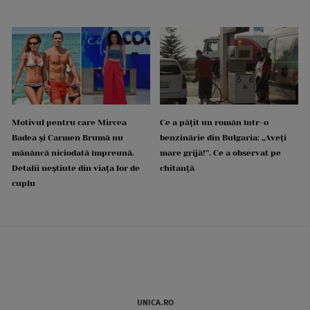
Motivul pentru care Mircea
Ce a pățit un român într-o
Badea și Carmen Brumă nu
benzinărie din Bulgaria: „Aveți
mănâncă niciodată împreună.
mare grijă!”. Ce a observat pe
Detalii neștiute din viața lor de
chitanță
cuplu
UNICA.RO