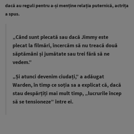
dacă au reguli pentru a-și menține relația puternică, actrița
a spus.
„Când sunt plecată sau dacă Jimmy este
plecat la filmări, încercăm să nu treacă două
săptămâni și jumătate sau trei fără să ne
vedem.”
„Și atunci devenim ciudați,” a adăugat
Warden, în timp ce soția sa a explicat că, dacă
stau despărțiți mai mult timp, „lucrurile încep
să se tensioneze” între ei.