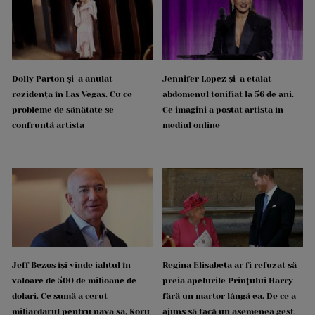
Dolly Parton și-a anulat
Jennifer Lopez și-a etalat
rezidența în Las Vegas. Cu ce
abdomenul tonifiat la 56 de ani.
probleme de sănătate se
Ce imagini a postat artista în
confruntă artista
mediul online
Jeff Bezos își vinde iahtul în
Regina Elisabeta ar fi refuzat să
valoare de 500 de milioane de
preia apelurile Prințului Harry
dolari. Ce sumă a cerut
fără un martor lângă ea. De ce a
miliardarul pentru nava sa, Koru
ajuns să facă un asemenea gest