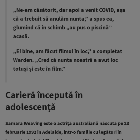
„Ne-am căsătorit, dar apoi a venit COVID, așa
că a trebuit să anulăm nunta,” a spus ea,
glumind că în schimb „au pus o piscină”
acasă.
„Ei bine, am făcut filmul în loc,” a completat
Warden. „Cred că nunta noastră a avut loc
totuși și este în film.”
Carieră începută în
adolescență
Samara Weaving este o actriță australiană născută pe 23
februarie 1992 în Adelaide, într-o familie cu legături în