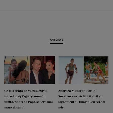
ANTENA 1
Ce diferență de vârstă există
Andreea Munteanu de la
între Rareș Cojoc și noua lui
Survivor s-a căsătorit civil cu
iubită. Andreea Popescu era mai
logodnicul ei. Imagini cu cei doi
mare decât el
miri