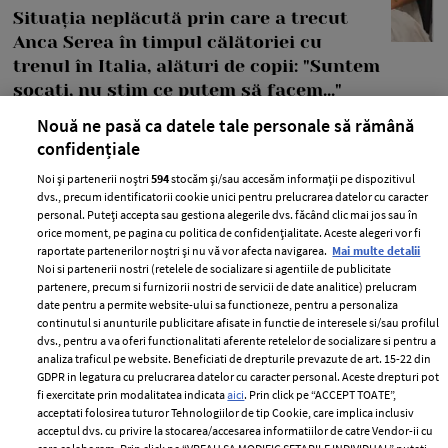
Situația neplăcută prin care a trecut
Anca Serea în timpul călătoriei cu
trenul în Italia, alături de copii: "Suntem
șocați, nu știm ce putem să facem..."
Nouă ne pasă ca datele tale personale să rămână
—
PEOPLE
06 august 2026
confidențiale
Anca Serea a povestit pe rețelele de socializare o situație
Noi și partenerii noștri
594
stocăm și/sau accesăm informații pe dispozitivul
extrem de neplăcută prin care ea și copiii ei au trecut.
dvs., precum identificatorii cookie unici pentru prelucrarea datelor cu caracter
personal. Puteți accepta sau gestiona alegerile dvs. făcând clic mai jos sau în
+ MAI MULTE
orice moment, pe pagina cu politica de confidențialitate. Aceste alegeri vor fi
raportate partenerilor noștri și nu vă vor afecta navigarea.
Mai multe detalii
Noi si partenerii nostri (retelele de socializare si agentiile de publicitate
partenere, precum si furnizorii nostri de servicii de date analitice) prelucram
date pentru a permite website-ului sa functioneze, pentru a personaliza
continutul si anunturile publicitare afisate in functie de interesele si/sau profilul
MAI MULTE ARTICOLE
dvs., pentru a va oferi functionalitati aferente retelelor de socializare si pentru a
analiza traficul pe website. Beneficiati de drepturile prevazute de art. 15-22 din
GDPR in legatura cu prelucrarea datelor cu caracter personal. Aceste drepturi pot
fi exercitate prin modalitatea indicata
aici
. Prin click pe “ACCEPT TOATE”,
acceptati folosirea tuturor Tehnologiilor de tip Cookie, care implica inclusiv
acceptul dvs. cu privire la stocarea/accesarea informatiilor de catre Vendor-ii cu