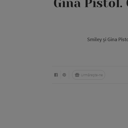
Gina Pistol.
Smiley și Gina Pisto
Urmărește-ne