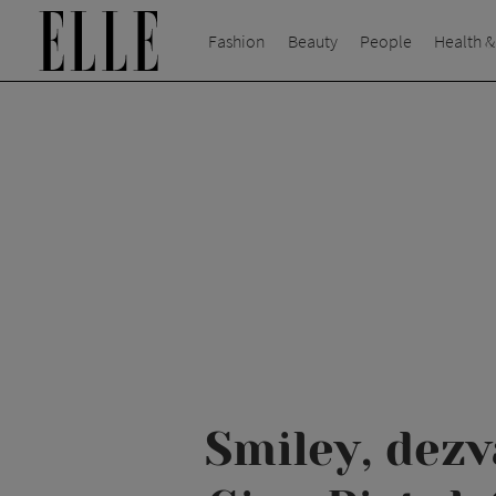
Fashion
Beauty
People
Health &
Smiley, dezv