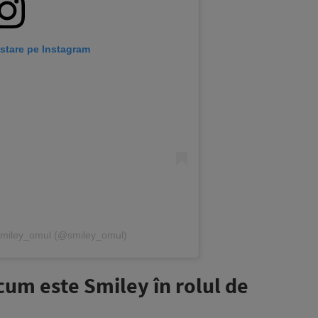
stare pe Instagram
e smiley_omul (@smiley_omul)
cum este Smiley în rolul de