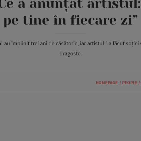
 Ce a anunțat artistul
pe tine în fiecare zi”
l au împlinit trei ani de căsătorie, iar artistul i-a făcut soției
dragoste.
—
HOMEPAGE
/
PEOPLE
/