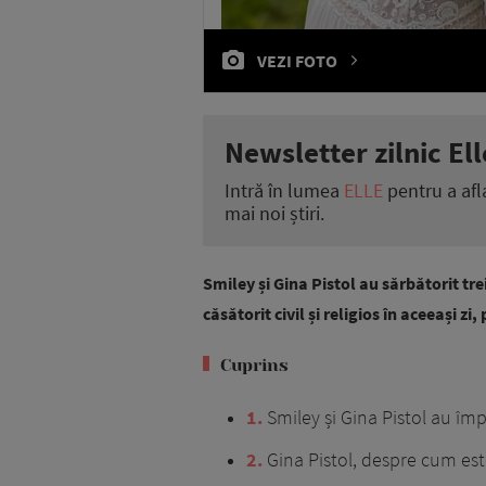
VEZI FOTO
Newsletter zilnic Ell
Intră în lumea
ELLE
pentru a afl
mai noi știri.
Smiley și Gina Pistol au sărbătorit tre
căsătorit civil și religios în aceeași z
Cuprins
1
Smiley și Gina Pistol au împl
2
Gina Pistol, despre cum este