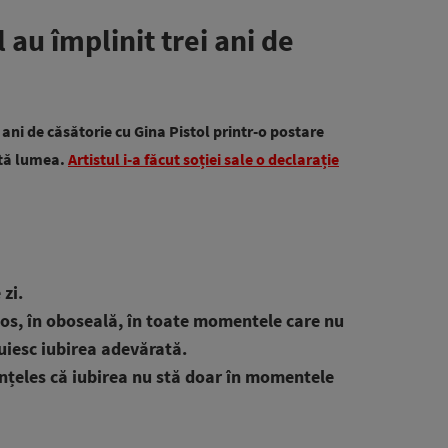
 au împlinit trei ani de
ani de căsătorie cu Gina Pistol printr-o postare
ată lumea.
Artistul i-a făcut soției sale o declarație
 zi.
 haos, în oboseală, în toate momentele care nu
uiesc iubirea adevărată.
 înțeles că iubirea nu stă doar în momentele