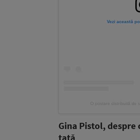
Vezi această po
O postare distribuită d
Gina Pistol, despre 
tată