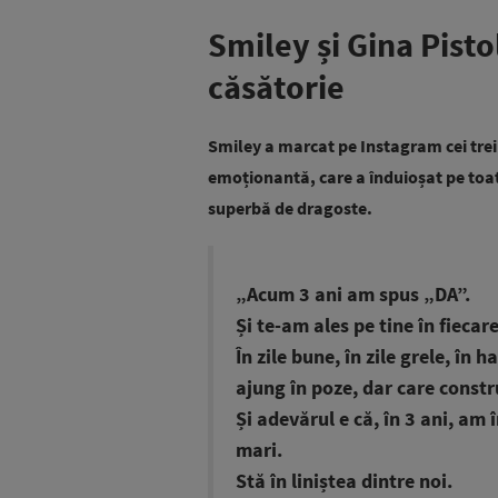
Smiley și Gina Pistol
căsătorie
Smiley a marcat pe Instagram cei trei 
emoționantă, care a înduioșat pe to
superbă de dragoste.
„Acum 3 ani am spus „DA”.
Și te-am ales pe tine în fiecare
În zile bune, în zile grele, în
ajung în poze, dar care constr
Și adevărul e că, în 3 ani, am
mari.
Stă în liniștea dintre noi.