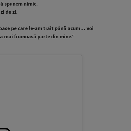
 să spunem nimic.
zi de zi.
umoase pe care le-am trăit până acum… voi
cea mai frumoasă parte din mine.”