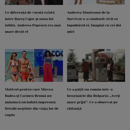
Ce diferență de vârstă există
Andreea Munteanu de la
între Rareș Cojoc și noua lui
Survivor s-a căsătorit civil cu
iubită. Andreea Popescu era mai
logodnicul ei. Imagini cu cei doi
mare decât el
miri
Motivul pentru care Mircea
Ce a pățit un român într-o
Badea și Carmen Brumă nu
benzinărie din Bulgaria: „Aveți
mănâncă niciodată împreună.
mare grijă!”. Ce a observat pe
Detalii neștiute din viața lor de
chitanță
cuplu