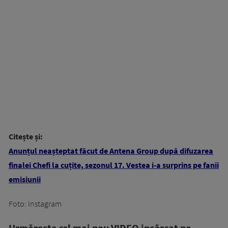
Citește și:
Anunțul neașteptat făcut de Antena Group după difuzarea
finalei Chefi la cuțite, sezonul 17. Vestea i-a surprins pe fanii
emisiunii
Foto: Instagram
Urmăreşte cel mai nou VIDEO incărcat pe