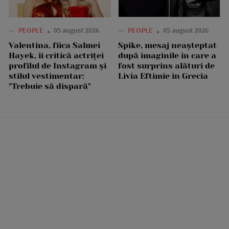
—
PEOPLE
05 august 2026
—
PEOPLE
05 august 2026
Valentina, fiica Salmei
Spike, mesaj neașteptat
Hayek, îi critică actriței
după imaginile în care a
profilul de Instagram și
fost surprins alături de
stilul vestimentar:
Livia Eftimie în Grecia
"Trebuie să dispară"