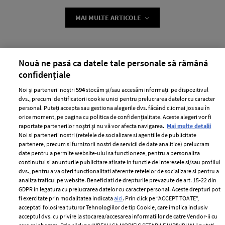
MAI MULTE ARTICOLE
Nouă ne pasă ca datele tale personale să rămână
confidențiale
Noi și partenerii noștri
594
stocăm și/sau accesăm informații pe dispozitivul
dvs., precum identificatorii cookie unici pentru prelucrarea datelor cu caracter
personal. Puteți accepta sau gestiona alegerile dvs. făcând clic mai jos sau în
orice moment, pe pagina cu politica de confidențialitate. Aceste alegeri vor fi
ABONEAZĂ-TE LA NEWSLETTER
raportate partenerilor noștri și nu vă vor afecta navigarea.
Mai multe detalii
Noi si partenerii nostri (retelele de socializare si agentiile de publicitate
partenere, precum si furnizorii nostri de servicii de date analitice) prelucram
date pentru a permite website-ului sa functioneze, pentru a personaliza
Urmareste-ne pe:
continutul si anunturile publicitare afisate in functie de interesele si/sau profilul
dvs., pentru a va oferi functionalitati aferente retelelor de socializare si pentru a
analiza traficul pe website. Beneficiati de drepturile prevazute de art. 15-22 din
GDPR in legatura cu prelucrarea datelor cu caracter personal. Aceste drepturi pot
fi exercitate prin modalitatea indicata
aici
. Prin click pe “ACCEPT TOATE”,
acceptati folosirea tuturor Tehnologiilor de tip Cookie, care implica inclusiv
acceptul dvs. cu privire la stocarea/accesarea informatiilor de catre Vendor-ii cu
Cele mai citite