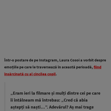
Într-o postare de pe Instagram, Laura Cosoi a vorbit despre
emoțiile pe care le traversează în această perioadă,
fiind
însărcinată cu al cincilea copil
.
„Eram ieri la filmare și mulți dintre cei pe care
îi întâlneam mă întrebau: „Cred că abia
aștepți să naști…”.
Adevărul? Aș mai trage