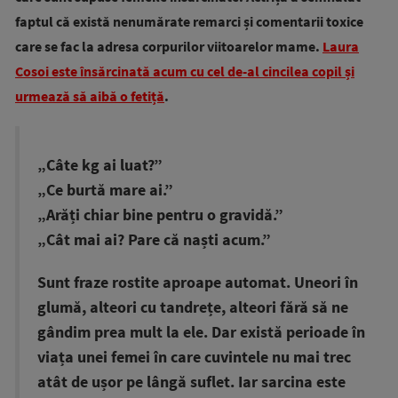
faptul că există nenumărate remarci și comentarii toxice
care se fac la adresa corpurilor viitoarelor mame.
Laura
Cosoi este însărcinată acum cu cel de-al cincilea copil și
urmează să aibă o fetiță
.
„Câte kg ai luat?”
„Ce burtă mare ai.”
„Arăți chiar bine pentru o gravidă.”
„Cât mai ai? Pare că naști acum.”
Sunt fraze rostite aproape automat. Uneori în
glumă, alteori cu tandrețe, alteori fără să ne
gândim prea mult la ele. Dar există perioade în
viața unei femei în care cuvintele nu mai trec
atât de ușor pe lângă suflet. Iar sarcina este