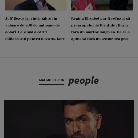
Jeff Bezos își vinde iahtul în
Regina Elisabeta ar fi refuzat să
valoare de 500 de milioane de
preia apelurile Prințului Harry
dolari. Ce sumă a cerut
fără un martor lângă ea. De ce a
miliardarul pentru nava sa, Koru
ajuns să facă un asemenea gest
people
MAI MULTE DIN