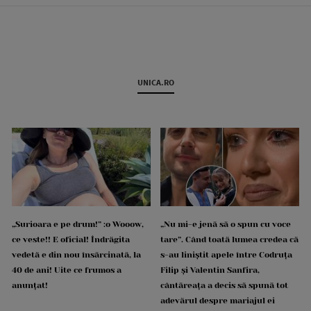
UNICA.RO
„Surioara e pe drum!” :o Wooow,
„Nu mi-e jenă să o spun cu voce
ce veste!! E oficial! Îndrăgita
tare”. Când toată lumea credea că
vedetă e din nou însărcinată, la
s-au liniștit apele între Codruța
40 de ani! Uite ce frumos a
Filip și Valentin Sanfira,
anunțat!
cântăreața a decis să spună tot
adevărul despre mariajul ei