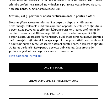
care colaboram. Prin click pe “VREAU SA MODIFIC SETARILE INDIVIDUAL” puteti
schimba preferintele in mod individual, mai putin cele legate de cookie strict
BEAUTY
BEAUTY TIPS
BE
necesare pentru functionarea website-ului.
țe
7 uleiuri care stimulează creșterea rapidă a
Ce
Atât noi, cât și partenerii noștri prelucrăm datele pentru a oferi:
părului
de
Stocarea și/sau accesarea informațiilor de pe un dispozitiv. Măsurarea
performanței reclamelor. Utilizarea profilurilor pentru selectarea conținutului
personalizat. Dezvoltarea și îmbunătățirea serviciilor. Crearea profilurilor de
conținut personalizat. Utilizarea profilurilor pentru selectarea publicității
personalizate. Crearea profilurilor pentru publicitate personalizată. Măsurarea
performanței conținutului. Înțelegerea publicului prin statistici sau combinații
de date din surse diferite. Utilizarea datelor limitate pentru a selecta conținutul.
Utilizarea de date limitate pentru a selecta publicitatea. Date precise de
geolocație și identificarea prin scanarea dispozitivului.
Listă parteneri (furnizori)
ELLE Style Awards
Termeni si conditii
ACCEPT TOATE
2024
Politica de
Despre ELLE
confidențialitate
VREAU SA MODIFIC SETARILE INDIVIDUAL
Romania
Politica de cookies
Contact
Publicitate
RESPING TOATE
Abonamente