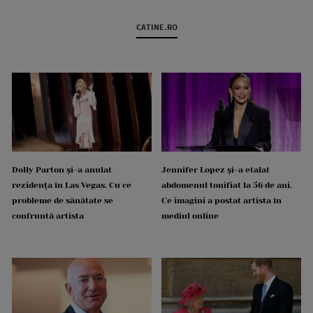
CATINE.RO
Dolly Parton și-a anulat
Jennifer Lopez și-a etalat
rezidența în Las Vegas. Cu ce
abdomenul tonifiat la 56 de ani.
probleme de sănătate se
Ce imagini a postat artista în
confruntă artista
mediul online