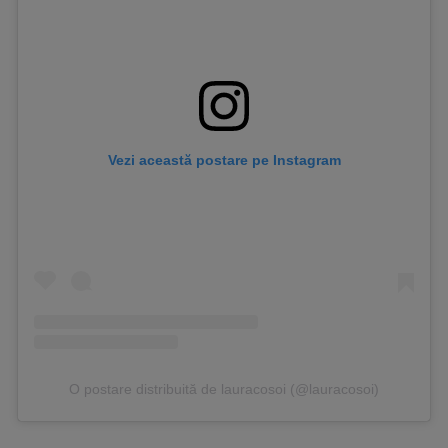
Vezi această postare pe Instagram
O postare distribuită de lauracosoi (@lauracosoi)