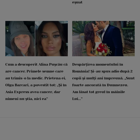
eșuat
Cum a descoperit Alina Pușcău că
Despărțirea momentului în
are cancer. Primele semne care
România! Și-au spus adio după 2
au trimis-o la medic. Prietena ei,
copii și mulți ani împreună. „Sunt
Olga Barcari, a povestit tot: „Și în
foarte ancorată în Dumnezeu.
Asia Express avea cancer, dar
Am lăsat tot greul în mâinile
nimeni nu știa, nici ea”
Lui...”