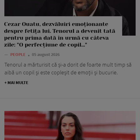
Cezar Ouatu, dezvăluiri emoționante
despre fetița lui. Tenorul a devenit tată
pentru prima dată în urmă cu câteva
zile: "O perfecțiune de copil..."
—
PEOPLE
05 august 2026
Tenorul a mărturisit că și-a dorit de foarte mult timp să
aibă un copil și este copleșit de emoții și bucurie.
+ MAI MULTE