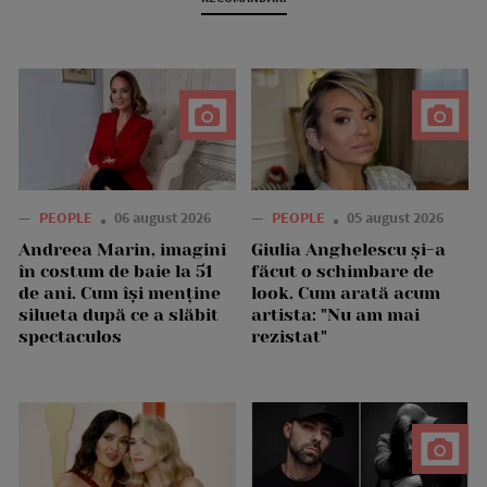
—
PEOPLE
06 august 2026
—
PEOPLE
05 august 2026
Andreea Marin, imagini
Giulia Anghelescu și-a
în costum de baie la 51
făcut o schimbare de
de ani. Cum își menține
look. Cum arată acum
silueta după ce a slăbit
artista: "Nu am mai
spectaculos
rezistat"