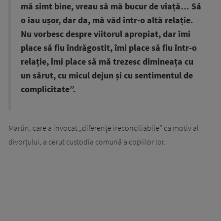
mă simt bine, vreau să mă bucur de viață… Să
o iau ușor, dar da, mă văd într-o altă relație.
Nu vorbesc despre viitorul apropiat, dar îmi
place să fiu îndrăgostit, îmi place să fiu într-o
relație, îmi place să mă trezesc dimineața cu
un sărut, cu micul dejun și cu sentimentul de
complicitate”.
Martin, care a invocat „diferențe ireconciliabile” ca motiv al
divorțului, a cerut custodia comună a copiilor lor.