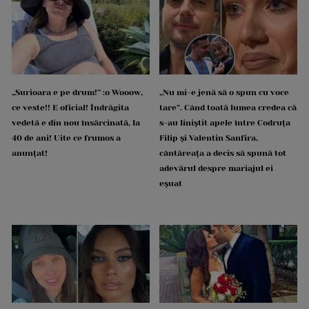
„Surioara e pe drum!” :o Wooow,
„Nu mi-e jenă să o spun cu voce
ce veste!! E oficial! Îndrăgita
tare”. Când toată lumea credea că
vedetă e din nou însărcinată, la
s-au liniștit apele între Codruța
40 de ani! Uite ce frumos a
Filip și Valentin Sanfira,
anunțat!
cântăreața a decis să spună tot
adevărul despre mariajul ei
eșuat