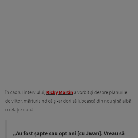
În cadrul interviului,
Ricky Martin
a vorbit și despre planurile
de viitor, mărturisind că și-ar dori să iubească din nou și să aibă
o relație nouă.
„Au fost șapte sau opt ani [cu Jwan]. Vreau să