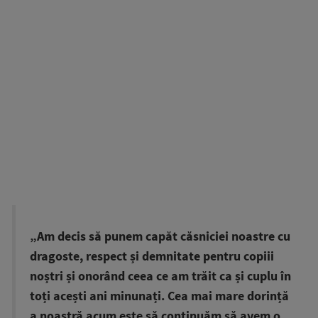
„Am decis să punem capăt căsniciei noastre cu
dragoste, respect și demnitate pentru copiii
noștri și onorând ceea ce am trăit ca și cuplu în
toți acești ani minunați. Cea mai mare dorință
a noastră acum este să continuăm să avem o