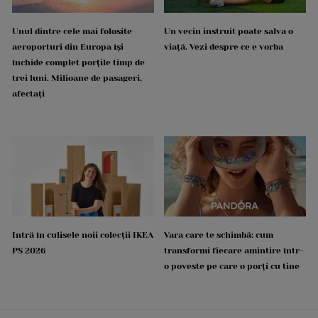
Unul dintre cele mai folosite
Un vecin instruit poate salva o
aeroporturi din Europa își
viață. Vezi despre ce e vorba
închide complet porțile timp de
trei luni. Milioane de pasageri,
afectați
Intră în culisele noii colecții IKEA
Vara care te schimbă: cum
PS 2026
transformi fiecare amintire într-
o poveste pe care o porți cu tine