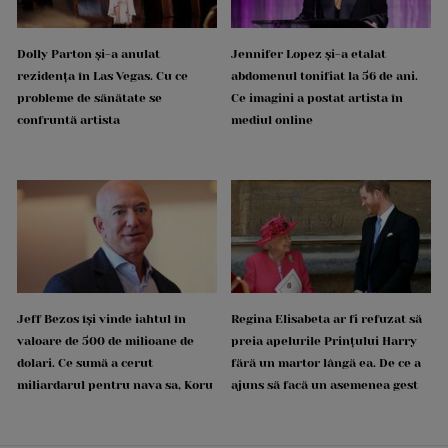
Dolly Parton și-a anulat
Jennifer Lopez și-a etalat
rezidența în Las Vegas. Cu ce
abdomenul tonifiat la 56 de ani.
probleme de sănătate se
Ce imagini a postat artista în
confruntă artista
mediul online
Jeff Bezos își vinde iahtul în
Regina Elisabeta ar fi refuzat să
valoare de 500 de milioane de
preia apelurile Prințului Harry
dolari. Ce sumă a cerut
fără un martor lângă ea. De ce a
miliardarul pentru nava sa, Koru
ajuns să facă un asemenea gest