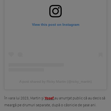
View this post on Instagram
A post shared by Ricky Martin (@ricky_martin)
În vara lui 2023, Martin și
Yosef
au anunțat public că au decis să
meargă pe drumuri separate, după o căsnicie de șase ani.