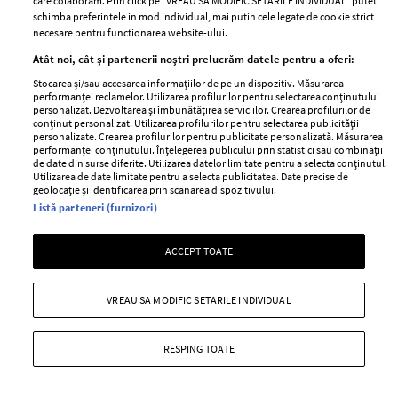
care colaboram. Prin click pe “VREAU SA MODIFIC SETARILE INDIVIDUAL” puteti
—
PEOPLE
06 august 2026
schimba preferintele in mod individual, mai putin cele legate de cookie strict
necesare pentru functionarea website-ului.
Lora a dezvăluit că se confruntă cu mai multe probleme
Atât noi, cât și partenerii noștri prelucrăm datele pentru a oferi:
de sănătate.
Stocarea și/sau accesarea informațiilor de pe un dispozitiv. Măsurarea
+ MAI MULTE
performanței reclamelor. Utilizarea profilurilor pentru selectarea conținutului
personalizat. Dezvoltarea și îmbunătățirea serviciilor. Crearea profilurilor de
conținut personalizat. Utilizarea profilurilor pentru selectarea publicității
personalizate. Crearea profilurilor pentru publicitate personalizată. Măsurarea
performanței conținutului. Înțelegerea publicului prin statistici sau combinații
de date din surse diferite. Utilizarea datelor limitate pentru a selecta conținutul.
Utilizarea de date limitate pentru a selecta publicitatea. Date precise de
geolocație și identificarea prin scanarea dispozitivului.
Listă parteneri (furnizori)
ACCEPT TOATE
VREAU SA MODIFIC SETARILE INDIVIDUAL
RESPING TOATE
Situația neplăcută prin care a trecut
Anca Serea în timpul călătoriei cu