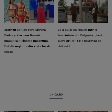
Motivul pentru care Mircea
Ce a pățit un român într-o
Badea și Carmen Brumă nu
benzinărie din Bulgaria: „Aveți
mănâncă niciodată împreună.
mare grijă!”. Ce a observat pe
Detalii neștiute din viața lor de
chitanță
cuplu
UNICA.RO