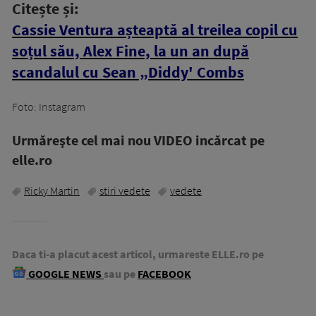
Citește și:
Cassie Ventura așteaptă al treilea copil cu
soțul său, Alex Fine, la un an după
scandalul cu Sean „Diddy' Combs
Foto: Instagram
Urmăreşte cel mai nou VIDEO incărcat pe
elle.ro
Ricky Martin
stiri vedete
vedete
Daca ti-a placut acest articol, urmareste ELLE.ro pe
GOOGLE NEWS
sau pe
FACEBOOK