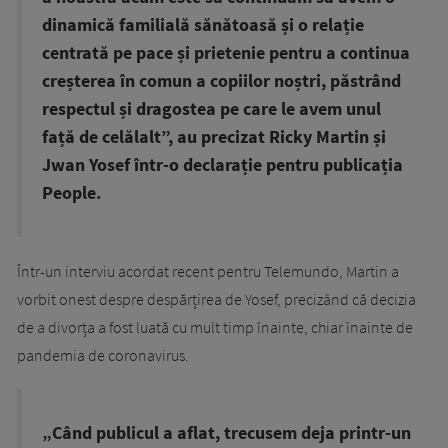
dinamică familială sănătoasă și o relație
centrată pe pace și prietenie pentru a continua
creșterea în comun a copiilor noștri, păstrând
respectul și dragostea pe care le avem unul
față de celălalt”, au precizat Ricky Martin și
Jwan Yosef într-o declarație pentru publicația
People.
Într-un interviu acordat recent pentru Telemundo, Martin a
vorbit onest despre despărțirea de Yosef, precizând că decizia
de a divorța a fost luată cu mult timp înainte, chiar înainte de
pandemia de coronavirus.
„Când publicul a aflat, trecusem deja printr-un