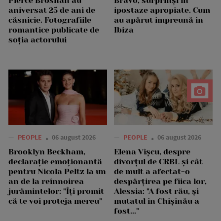
Pierce Brosnan au
Bravo, surprinși în
aniversat 25 de ani de
ipostaze apropiate. Cum
căsnicie. Fotografiile
au apărut împreună în
romantice publicate de
Ibiza
soția actorului
—
PEOPLE
06 august 2026
—
PEOPLE
06 august 2026
Brooklyn Beckham,
Elena Vîșcu, despre
declarație emoționantă
divorțul de CRBL și cât
pentru Nicola Peltz la un
de mult a afectat-o
an de la reînnoirea
despărțirea pe fiica lor,
jurămintelor: "Îți promit
Alessia: "A fost rău, și
că te voi proteja mereu"
mutatul în Chișinău a
fost..."