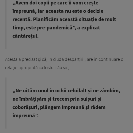
„Avem doi copii pe care îi vom crește
împreună, iar aceasta nu este o decizie
recentă. Planificăm această situație de mult
timp, este pre-pandemică”, a explicat
cântărețul.
Acesta a precizat și că, în ciuda despărțirii, are în continuare o
relație apropiată cu fostul său soț.
„Ne uităm unul în ochii celuilalt și ne zâmbim,
ne îmbrățișăm și trecem prin suișuri și
coborâșuri, plângem împreună și râdem
împreună”.