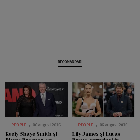
RECOMANDARI
—
PEOPLE
06 august 2026
—
PEOPLE
06 august 2026
Keely Shaye Smith și
Lily James și Lucas