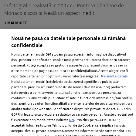
O fotografie realizată în 2007 cu Prințesa Charlene de
Monaco a scos la iveală un aspect inedit.
+ MAI MULTE
Nouă ne pasă ca datele tale personale să rămână
confidențiale
Noi și partenerii noștri
594
stocăm și/sau accesăm informații pe dispozitivul
dvs., precum identificatorii cookie unici pentru prelucrarea datelor cu caracter
personal. Puteți accepta sau gestiona alegerile dvs. făcând clic mai jos sau în
orice moment, pe pagina cu politica de confidențialitate. Aceste alegeri vor fi
raportate partenerilor noștri și nu vă vor afecta navigarea.
Mai multe detalii
Noi si partenerii nostri (retelele de socializare si agentiile de publicitate
partenere, precum si furnizorii nostri de servicii de date analitice) prelucram
date pentru a permite website-ului sa functioneze, pentru a personaliza
continutul si anunturile publicitare afisate in functie de interesele si/sau profilul
dvs., pentru a va oferi functionalitati aferente retelelor de socializare si pentru a
analiza traficul pe website. Beneficiati de drepturile prevazute de art. 15-22 din
Lora, declarații sincere despre
GDPR in legatura cu prelucrarea datelor cu caracter personal. Aceste drepturi pot
fi exercitate prin modalitatea indicata
aici
. Prin click pe “ACCEPT TOATE”,
problemele ei de sănătate. Ce diagnostic
acceptati folosirea tuturor Tehnologiilor de tip Cookie, care implica inclusiv
i-au dat medicii
acceptul dvs. cu privire la stocarea/accesarea informatiilor de catre Vendor-ii cu