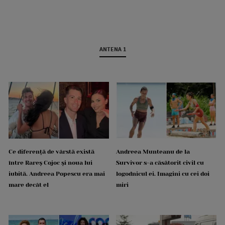
ANTENA 1
Ce diferență de vârstă există
Andreea Munteanu de la
între Rareș Cojoc și noua lui
Survivor s-a căsătorit civil cu
iubită. Andreea Popescu era mai
logodnicul ei. Imagini cu cei doi
mare decât el
miri