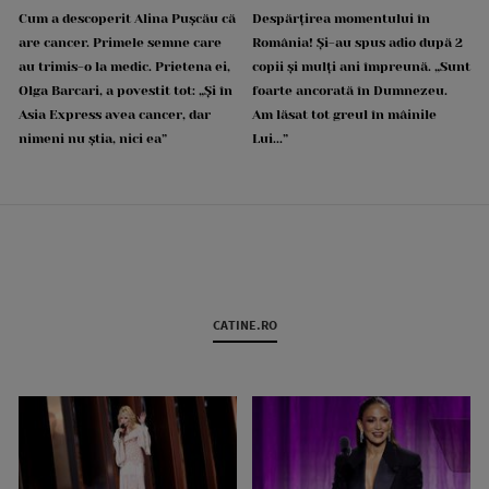
Cum a descoperit Alina Pușcău că
Despărțirea momentului în
are cancer. Primele semne care
România! Și-au spus adio după 2
au trimis-o la medic. Prietena ei,
copii și mulți ani împreună. „Sunt
Olga Barcari, a povestit tot: „Și în
foarte ancorată în Dumnezeu.
Asia Express avea cancer, dar
Am lăsat tot greul în mâinile
nimeni nu știa, nici ea”
Lui...”
CATINE.RO