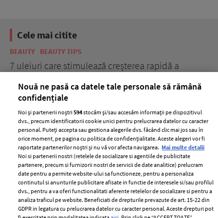
Cele mai citite
BEAUTY
BEAUTY TIPS
BE
țe
7 uleiuri care stimulează creșterea rapidă a
Ce
părului
de
Nouă ne pasă ca datele tale personale să rămână
confidențiale
Noi și partenerii noștri
594
stocăm și/sau accesăm informații pe dispozitivul
dvs., precum identificatorii cookie unici pentru prelucrarea datelor cu caracter
personal. Puteți accepta sau gestiona alegerile dvs. făcând clic mai jos sau în
orice moment, pe pagina cu politica de confidențialitate. Aceste alegeri vor fi
raportate partenerilor noștri și nu vă vor afecta navigarea.
Mai multe detalii
Noi si partenerii nostri (retelele de socializare si agentiile de publicitate
partenere, precum si furnizorii nostri de servicii de date analitice) prelucram
ELLE Style Awards
Termeni si conditii
date pentru a permite website-ului sa functioneze, pentru a personaliza
2024
continutul si anunturile publicitare afisate in functie de interesele si/sau profilul
Politica de
dvs., pentru a va oferi functionalitati aferente retelelor de socializare si pentru a
Despre ELLE
confidențialitate
analiza traficul pe website. Beneficiati de drepturile prevazute de art. 15-22 din
Romania
GDPR in legatura cu prelucrarea datelor cu caracter personal. Aceste drepturi pot
Politica de cookies
fi exercitate prin modalitatea indicata
aici
. Prin click pe “ACCEPT TOATE”,