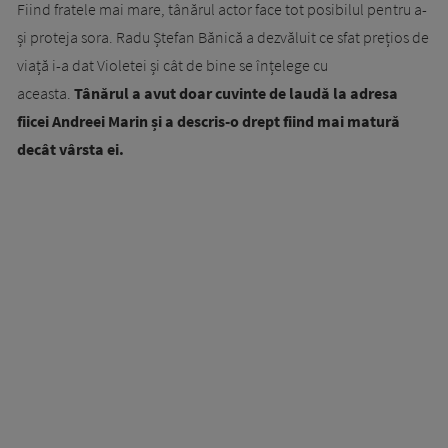
Fiind fratele mai mare, tânărul actor face tot posibilul pentru a-
și proteja sora. Radu Ștefan Bănică a dezvăluit ce sfat prețios de
viață i-a dat Violetei și cât de bine se înțelege cu
aceasta.
Tânărul a avut doar cuvinte de laudă la adresa
fiicei Andreei Marin și a descris-o drept fiind mai matură
decât vârsta ei.