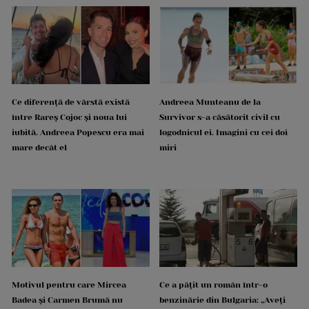
Ce diferență de vârstă există
Andreea Munteanu de la
între Rareș Cojoc și noua lui
Survivor s-a căsătorit civil cu
iubită. Andreea Popescu era mai
logodnicul ei. Imagini cu cei doi
mare decât el
miri
Motivul pentru care Mircea
Ce a pățit un român într-o
Badea și Carmen Brumă nu
benzinărie din Bulgaria: „Aveți