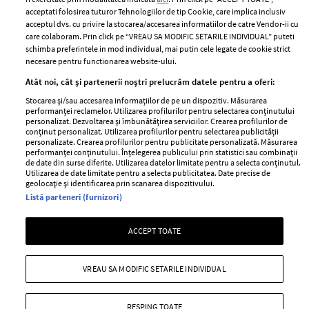
Contact
Publicitate
acceptati folosirea tuturor Tehnologiilor de tip Cookie, care implica inclusiv
acceptul dvs. cu privire la stocarea/accesarea informatiilor de catre Vendor-ii cu
Abonamente
care colaboram. Prin click pe “VREAU SA MODIFIC SETARILE INDIVIDUAL” puteti
schimba preferintele in mod individual, mai putin cele legate de cookie strict
necesare pentru functionarea website-ului.
Stiri
Libertatea pentru
Atât noi, cât și partenerii noștri prelucrăm datele pentru a oferi:
femei
GSP
Stocarea și/sau accesarea informațiilor de pe un dispozitiv. Măsurarea
Viva
performanței reclamelor. Utilizarea profilurilor pentru selectarea conținutului
Unica
personalizat. Dezvoltarea și îmbunătățirea serviciilor. Crearea profilurilor de
Avantaje
conținut personalizat. Utilizarea profilurilor pentru selectarea publicității
Baby
personalizate. Crearea profilurilor pentru publicitate personalizată. Măsurarea
Retete practice
performanței conținutului. Înțelegerea publicului prin statistici sau combinații
Retete
de date din surse diferite. Utilizarea datelor limitate pentru a selecta conținutul.
Utilizarea de date limitate pentru a selecta publicitatea. Date precise de
geolocație și identificarea prin scanarea dispozitivului.
Pariază responsabil! Decizia ONJN nr. 821/25.09.2025.
Listă parteneri (furnizori)
Jocurile de noroc sunt interzise minorilor.
ACCEPT TOATE
Copyright © 2026 Ringier Romania SRL
VREAU SA MODIFIC SETARILE INDIVIDUAL
RESPING TOATE