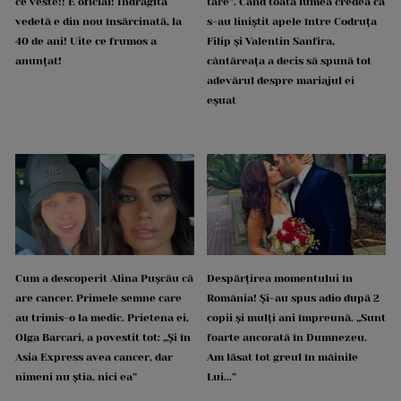
ce veste!! E oficial! Îndrăgita
tare”. Când toată lumea credea că
vedetă e din nou însărcinată, la
s-au liniștit apele între Codruța
40 de ani! Uite ce frumos a
Filip și Valentin Sanfira,
anunțat!
cântăreața a decis să spună tot
adevărul despre mariajul ei
eșuat
Cum a descoperit Alina Pușcău că
Despărțirea momentului în
are cancer. Primele semne care
România! Și-au spus adio după 2
au trimis-o la medic. Prietena ei,
copii și mulți ani împreună. „Sunt
Olga Barcari, a povestit tot: „Și în
foarte ancorată în Dumnezeu.
Asia Express avea cancer, dar
Am lăsat tot greul în mâinile
nimeni nu știa, nici ea”
Lui...”