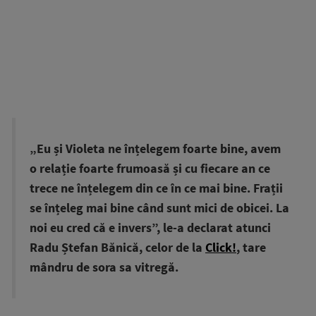
„Eu și Violeta ne înțelegem foarte bine, avem
o relație foarte frumoasă și cu fiecare an ce
trece ne înțelegem din ce în ce mai bine. Frații
se înțeleg mai bine când sunt mici de obicei. La
noi eu cred că e invers”, le-a declarat atunci
Radu Ștefan Bănică, celor de la
Click!
, tare
mândru de sora sa vitregă.