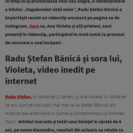
În timp ce își promovează noul său single, o reinterpretare
a hitului „Vagabondul vieții mele”, Radu Ștefan Bănică a
împărtășit recent un videoclip amuzant pe pagina sa de
Instagram.
Sora
sa, Ana Violeta și alți prieteni, sunt
prezenți în videoclip, participând în mod comic la procesul
de renovare a unei încăperi.
Radu Ștefan Bănică și sora lui,
Violeta, video inedit pe
internet
Radu Ștefan,
în vârstă de 21 de ani, și Ana Violeta, în vârstă de
16 ani, sunt cei doi copii mai mari ai lui Ștefan Bănică, din
relațiile sale anterioare cu Camelia Constantinescu și Andreea
Marin.
Artistul mai este și tatăl unui băiețel în vârstă de 4
ani, pe nume Alexandru, rezultat din actuala sa relație cu