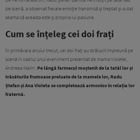
pe scenă, a observat fiecare emoție transmisă și treptat și-a dat
seama că aceasta este și propria lui pasiune.
Cum se înțeleg cei doi frați
În primăvara anului trecut, cei doi frați au strălucit împreună pe
scenă în cadrul unui eveniment prezentat de mama Violetei,
Andreea Marin.
Pe lângă farmecul moștenit de la tatăl lor și
trăsăturile frumoase preluate de la mamele lor, Radu
Ștefan și Ana Violeta se completează armonios în relația lor
fraternă.