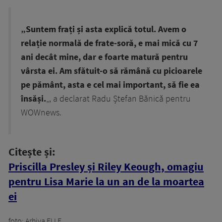
„Suntem frați și asta explică totul. Avem o
relație normală de frate-soră, e mai mică cu 7
ani decât mine, dar e foarte matură pentru
vârsta ei. Am sfătuit-o să rămână cu picioarele
pe pământ, asta e cel mai important, să fie ea
însăși.
„, a declarat Radu Ștefan Bănică pentru
WOWnews.
Citește și:
Priscilla Presley și Riley Keough, omagiu
pentru Lisa Marie la un an de la moartea
ei
foto: Arhiva ELLE