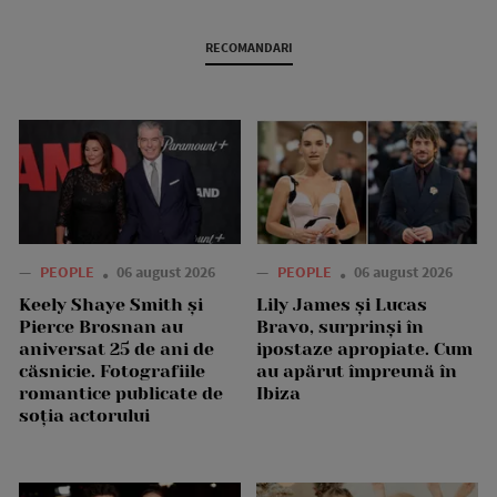
RECOMANDARI
—
PEOPLE
06 august 2026
—
PEOPLE
06 august 2026
Keely Shaye Smith și
Lily James și Lucas
Pierce Brosnan au
Bravo, surprinși în
aniversat 25 de ani de
ipostaze apropiate. Cum
căsnicie. Fotografiile
au apărut împreună în
romantice publicate de
Ibiza
soția actorului