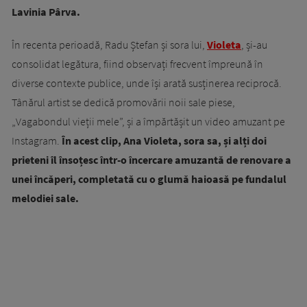
Lavinia Pârva.
În recenta perioadă, Radu Ștefan și sora lui,
Violeta
, și-au
consolidat legătura, fiind observați frecvent împreună în
diverse contexte publice, unde își arată susținerea reciprocă.
Tânărul artist se dedică promovării noii sale piese,
„Vagabondul vieții mele”, și a împărtășit un video amuzant pe
Instagram.
În acest clip, Ana Violeta, sora sa, și alți doi
prieteni îl însoțesc într-o încercare amuzantă de renovare a
unei încăperi, completată cu o glumă haioasă pe fundalul
melodiei sale.