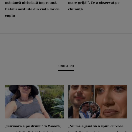
mănâncă niciodată împreună.
mare grijă!”. Ce a observat pe
Detalii neștiute din viața lor de
chitanță
cuplu
UNICA.RO
„Surioara e pe drum!” :o Wooow,
„Nu mi-e jenă să o spun cu voce