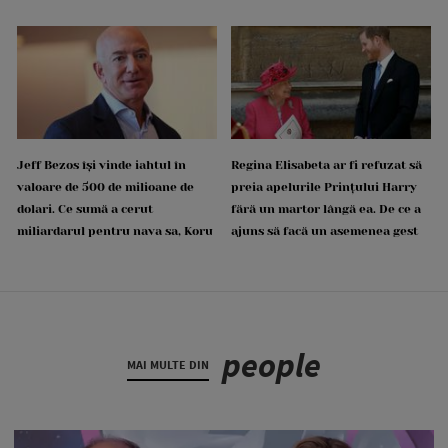
Jeff Bezos își vinde iahtul în
Regina Elisabeta ar fi refuzat să
valoare de 500 de milioane de
preia apelurile Prințului Harry
dolari. Ce sumă a cerut
fără un martor lângă ea. De ce a
miliardarul pentru nava sa, Koru
ajuns să facă un asemenea gest
people
MAI MULTE DIN