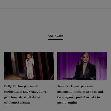
CATINE.RO
Dolly Parton și-a anulat
Jennifer Lopez și-a etalat
rezidența în Las Vegas. Cu ce
abdomenul tonifiat la 56 de ani.
probleme de sănătate se
Ce imagini a postat artista în
confruntă artista
mediul online