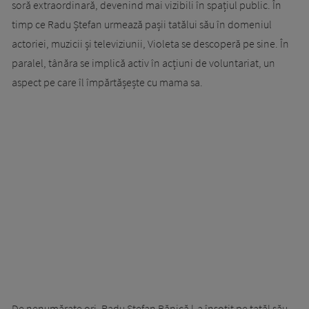
soră extraordinară, devenind mai vizibili în spațiul public. În
timp ce Radu Ștefan urmează pașii tatălui său în domeniul
actoriei, muzicii și televiziunii, Violeta se descoperă pe sine. În
paralel, tânăra se implică activ în acțiuni de voluntariat, un
aspect pe care îl împărtășește cu mama sa.
De nenumărate ori, Radu Ștefan Bănică l-a însoțit pe tatăl său