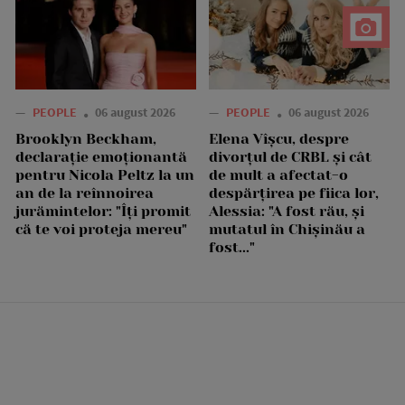
—
PEOPLE
06 august 2026
—
PEOPLE
06 august 2026
Brooklyn Beckham,
Elena Vîșcu, despre
declarație emoționantă
divorțul de CRBL și cât
pentru Nicola Peltz la un
de mult a afectat-o
an de la reînnoirea
despărțirea pe fiica lor,
jurămintelor: "Îți promit
Alessia: "A fost rău, și
că te voi proteja mereu"
mutatul în Chișinău a
fost..."