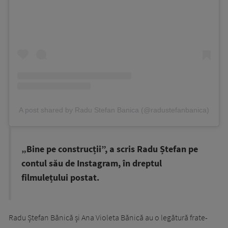
A post shared by Radu Stefan Banica (@radustefanbanica)
„Bine pe construcții”, a scris Radu Ștefan pe
contul său de Instagram, în dreptul
filmulețului postat.
Radu Ștefan Bănică și Ana Violeta Bănică au o legătură frate-