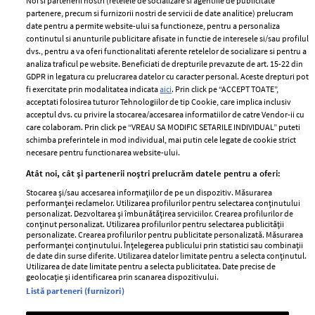
Noi si partenerii nostri (retelele de socializare si agentiile de publicitate
partenere, precum si furnizorii nostri de servicii de date analitice) prelucram
ELLE Style Awards
Termeni si conditii
date pentru a permite website-ului sa functioneze, pentru a personaliza
2024
continutul si anunturile publicitare afisate in functie de interesele si/sau profilul
Politica de
dvs., pentru a va oferi functionalitati aferente retelelor de socializare si pentru a
Despre ELLE
confidențialitate
analiza traficul pe website. Beneficiati de drepturile prevazute de art. 15-22 din
Romania
GDPR in legatura cu prelucrarea datelor cu caracter personal. Aceste drepturi pot
Politica de cookies
fi exercitate prin modalitatea indicata
aici
. Prin click pe “ACCEPT TOATE”,
Contact
Publicitate
acceptati folosirea tuturor Tehnologiilor de tip Cookie, care implica inclusiv
acceptul dvs. cu privire la stocarea/accesarea informatiilor de catre Vendor-ii cu
Abonamente
care colaboram. Prin click pe “VREAU SA MODIFIC SETARILE INDIVIDUAL” puteti
schimba preferintele in mod individual, mai putin cele legate de cookie strict
necesare pentru functionarea website-ului.
Stiri
Libertatea pentru
Atât noi, cât și partenerii noștri prelucrăm datele pentru a oferi:
femei
GSP
Stocarea și/sau accesarea informațiilor de pe un dispozitiv. Măsurarea
Viva
performanței reclamelor. Utilizarea profilurilor pentru selectarea conținutului
Unica
personalizat. Dezvoltarea și îmbunătățirea serviciilor. Crearea profilurilor de
Avantaje
conținut personalizat. Utilizarea profilurilor pentru selectarea publicității
Baby
personalizate. Crearea profilurilor pentru publicitate personalizată. Măsurarea
Retete practice
performanței conținutului. Înțelegerea publicului prin statistici sau combinații
Retete
de date din surse diferite. Utilizarea datelor limitate pentru a selecta conținutul.
Utilizarea de date limitate pentru a selecta publicitatea. Date precise de
geolocație și identificarea prin scanarea dispozitivului.
Pariază responsabil! Decizia ONJN nr. 821/25.09.2025.
Listă parteneri (furnizori)
Jocurile de noroc sunt interzise minorilor.