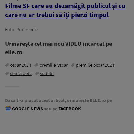
Filme SF care au dezamăgit publicul și cu
care nu ar trebui să îți pierzi timpul
Foto: Profimedia
Urmăreşte cel mai nou VIDEO incărcat pe
elle.ro
oscar 2024
premiile Oscar
premiile oscar 2024
stiri vedete
vedete
Daca ti-a placut acest articol, urmareste ELLE.ro pe
GOOGLE NEWS
sau pe
FACEBOOK