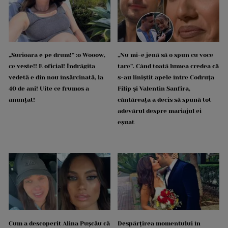
„Surioara e pe drum!” :o Wooow,
„Nu mi-e jenă să o spun cu voce
ce veste!! E oficial! Îndrăgita
tare”. Când toată lumea credea că
vedetă e din nou însărcinată, la
s-au liniștit apele între Codruța
40 de ani! Uite ce frumos a
Filip și Valentin Sanfira,
anunțat!
cântăreața a decis să spună tot
adevărul despre mariajul ei
eșuat
Cum a descoperit Alina Pușcău că
Despărțirea momentului în