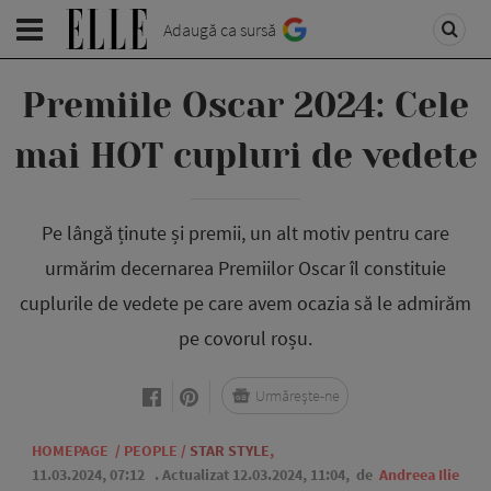
Adaugă ca sursă
Premiile Oscar 2024: Cele
mai HOT cupluri de vedete
Pe lângă ținute și premii, un alt motiv pentru care
urmărim decernarea Premiilor Oscar îl constituie
cuplurile de vedete pe care avem ocazia să le admirăm
pe covorul roșu.
Urmărește-ne
HOMEPAGE
/
PEOPLE
/
STAR STYLE
,
11.03.2024, 07:12
. Actualizat 12.03.2024, 11:04,
de
Andreea Ilie