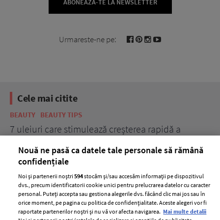
ABONEAZĂ-TE LA NEWSLETTER
Urmareste-ne pe:
Cele mai citite
BEAUTY
BEAUTY TIPS
BE
țe
7 uleiuri care stimulează creșterea rapidă a
Ce
părului
de
Nouă ne pasă ca datele tale personale să rămână
confidențiale
Noi și partenerii noștri
594
stocăm și/sau accesăm informații pe dispozitivul
dvs., precum identificatorii cookie unici pentru prelucrarea datelor cu caracter
personal. Puteți accepta sau gestiona alegerile dvs. făcând clic mai jos sau în
orice moment, pe pagina cu politica de confidențialitate. Aceste alegeri vor fi
raportate partenerilor noștri și nu vă vor afecta navigarea.
Mai multe detalii