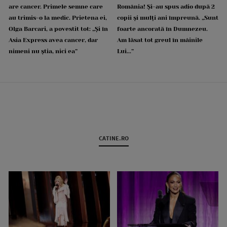
are cancer. Primele semne care
România! Și-au spus adio după 2
au trimis-o la medic. Prietena ei,
copii și mulți ani împreună. „Sunt
Olga Barcari, a povestit tot: „Și în
foarte ancorată în Dumnezeu.
Asia Express avea cancer, dar
Am lăsat tot greul în mâinile
nimeni nu știa, nici ea”
Lui...”
CATINE.RO