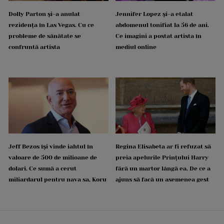
Dolly Parton și-a anulat
Jennifer Lopez și-a etalat
rezidența în Las Vegas. Cu ce
abdomenul tonifiat la 56 de ani.
probleme de sănătate se
Ce imagini a postat artista în
confruntă artista
mediul online
Jeff Bezos își vinde iahtul în
Regina Elisabeta ar fi refuzat să
valoare de 500 de milioane de
preia apelurile Prințului Harry
dolari. Ce sumă a cerut
fără un martor lângă ea. De ce a
miliardarul pentru nava sa, Koru
ajuns să facă un asemenea gest