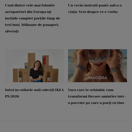
Unul dintre cele mai folosite
Un vecin instruit poate salva o
aeroporturi din Europa își
viață. Vezi despre ce e vorba
închide complet porțile timp de
trei luni. Milioane de pasageri,
afectați
Intră în culisele noii colecții IKEA
Vara care te schimbă: cum
PS 2026
transformi fiecare amintire într-
o poveste pe care o porți cu tine