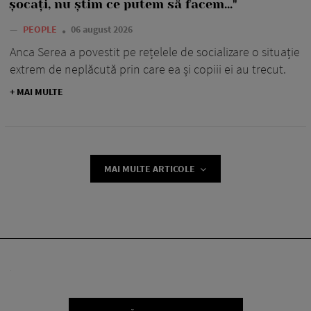
șocați, nu știm ce putem să facem..."
—
PEOPLE
06 august 2026
Anca Serea a povestit pe rețelele de socializare o situație
extrem de neplăcută prin care ea și copiii ei au trecut.
+ MAI MULTE
MAI MULTE ARTICOLE