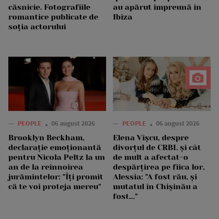
căsnicie. Fotografiile
au apărut împreună în
romantice publicate de
Ibiza
soția actorului
—
PEOPLE
06 august 2026
—
PEOPLE
06 august 2026
Brooklyn Beckham,
Elena Vîșcu, despre
declarație emoționantă
divorțul de CRBL și cât
pentru Nicola Peltz la un
de mult a afectat-o
an de la reînnoirea
despărțirea pe fiica lor,
jurămintelor: "Îți promit
Alessia: "A fost rău, și
că te voi proteja mereu"
mutatul în Chișinău a
fost..."