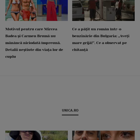
Motivul pentru care Mircea
Ce a pățit un român într-o
Badea și Carmen Brumă nu
benzinărie din Bulgaria: „Aveți
mănâncă niciodată împreună.
mare grijă!”. Ce a observat pe
Detalii neștiute din viața lor de
chitanță
cuplu
UNICA.RO