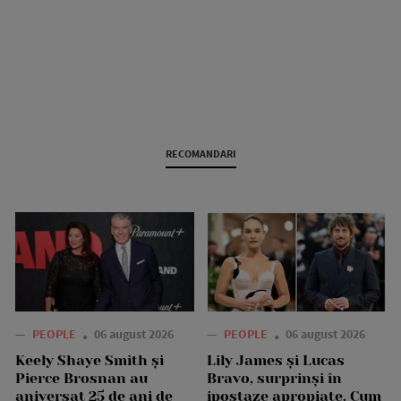
RECOMANDARI
—
PEOPLE
06 august 2026
—
PEOPLE
06 august 2026
Keely Shaye Smith și
Lily James și Lucas
Pierce Brosnan au
Bravo, surprinși în
aniversat 25 de ani de
ipostaze apropiate. Cum