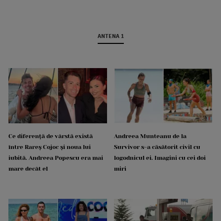
ANTENA 1
Ce diferență de vârstă există
Andreea Munteanu de la
între Rareș Cojoc și noua lui
Survivor s-a căsătorit civil cu
iubită. Andreea Popescu era mai
logodnicul ei. Imagini cu cei doi
mare decât el
miri