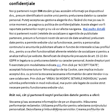
confidențiale
Noi și partenerii noștri
594
stocăm și/sau accesăm informații pe dispozitivul
dvs., precum identificatorii cookie unici pentru prelucrarea datelor cu caracter
personal. Puteți accepta sau gestiona alegerile dvs. făcând clic mai jos sau în
orice moment, pe pagina cu politica de confidențialitate. Aceste alegeri vor fi
raportate partenerilor noștri și nu vă vor afecta navigarea.
Mai multe detalii
Noi si partenerii nostri (retelele de socializare si agentiile de publicitate
partenere, precum si furnizorii nostri de servicii de date analitice) prelucram
ELLE Style Awards
Termeni si conditii
date pentru a permite website-ului sa functioneze, pentru a personaliza
2024
continutul si anunturile publicitare afisate in functie de interesele si/sau profilul
Politica de
dvs., pentru a va oferi functionalitati aferente retelelor de socializare si pentru a
Despre ELLE
confidențialitate
analiza traficul pe website. Beneficiati de drepturile prevazute de art. 15-22 din
Romania
GDPR in legatura cu prelucrarea datelor cu caracter personal. Aceste drepturi pot
Politica de cookies
fi exercitate prin modalitatea indicata
aici
. Prin click pe “ACCEPT TOATE”,
Contact
Publicitate
acceptati folosirea tuturor Tehnologiilor de tip Cookie, care implica inclusiv
acceptul dvs. cu privire la stocarea/accesarea informatiilor de catre Vendor-ii cu
Abonamente
care colaboram. Prin click pe “VREAU SA MODIFIC SETARILE INDIVIDUAL” puteti
schimba preferintele in mod individual, mai putin cele legate de cookie strict
necesare pentru functionarea website-ului.
Stiri
Libertatea pentru
Atât noi, cât și partenerii noștri prelucrăm datele pentru a oferi:
femei
GSP
Stocarea și/sau accesarea informațiilor de pe un dispozitiv. Măsurarea
Viva
performanței reclamelor. Utilizarea profilurilor pentru selectarea conținutului
Unica
personalizat. Dezvoltarea și îmbunătățirea serviciilor. Crearea profilurilor de