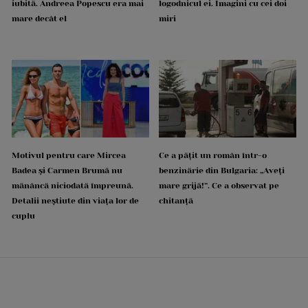
iubită. Andreea Popescu era mai
logodnicul ei. Imagini cu cei doi
mare decât el
miri
Motivul pentru care Mircea
Ce a pățit un român într-o
Badea și Carmen Brumă nu
benzinărie din Bulgaria: „Aveți
mănâncă niciodată împreună.
mare grijă!”. Ce a observat pe
Detalii neștiute din viața lor de
chitanță
cuplu