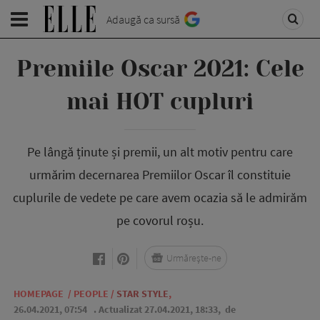
Adaugă ca sursă
Premiile Oscar 2021: Cele
mai HOT cupluri
Pe lângă ținute și premii, un alt motiv pentru care
urmărim decernarea Premiilor Oscar îl constituie
cuplurile de vedete pe care avem ocazia să le admirăm
pe covorul roșu.
Urmărește-ne
HOMEPAGE
/
PEOPLE
/
STAR STYLE
,
26.04.2021, 07:54
. Actualizat 27.04.2021, 18:33,
de