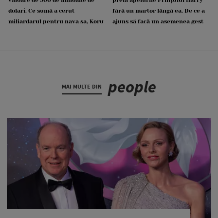
valoare de 500 de milioane de
preia apelurile Prințului Harry
dolari. Ce sumă a cerut
fără un martor lângă ea. De ce a
miliardarul pentru nava sa, Koru
ajuns să facă un asemenea gest
people
MAI MULTE DIN