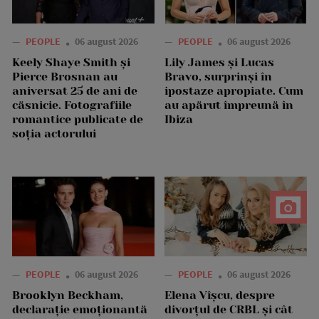
—
PEOPLE
06 august 2026
—
PEOPLE
06 august 2026
Keely Shaye Smith și
Lily James și Lucas
Pierce Brosnan au
Bravo, surprinși în
aniversat 25 de ani de
ipostaze apropiate. Cum
căsnicie. Fotografiile
au apărut împreună în
romantice publicate de
Ibiza
soția actorului
—
PEOPLE
06 august 2026
—
PEOPLE
06 august 2026
Brooklyn Beckham,
Elena Vîșcu, despre
declarație emoționantă
divorțul de CRBL și cât