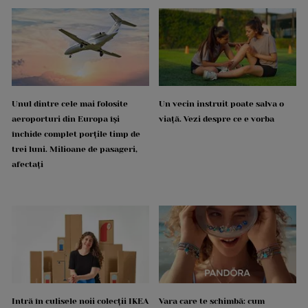
Unul dintre cele mai folosite
Un vecin instruit poate salva o
aeroporturi din Europa își
viață. Vezi despre ce e vorba
închide complet porțile timp de
trei luni. Milioane de pasageri,
afectați
Intră în culisele noii colecții IKEA
Vara care te schimbă: cum