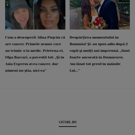
Cum a descoperit Alina Pușcău că
Despărțirea momentului în
are cancer. Primele semne care
România! Și-au spus adio după 2
au trimis-o la medic. Prietena ei,
copii și mulți ani împreună. „Sunt
Olga Barcari, a povestit tot: „Și în
foarte ancorată în Dumnezeu.
Asia Express avea cancer, dar
Am lăsat tot greul în mâinile
nimeni nu știa, nici ea”
Lui...”
CATINE.RO