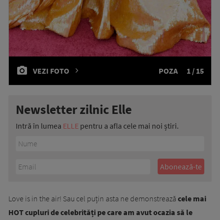
VEZI FOTO
POZA
1 / 15
Newsletter zilnic Elle
Intră în lumea
ELLE
pentru a afla cele mai noi știri.
Love is in the air! Sau cel puțin asta ne demonstrează
cele mai
HOT cupluri de celebrități pe care am avut ocazia să le