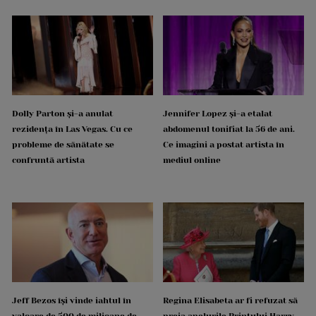
Dolly Parton și-a anulat
Jennifer Lopez și-a etalat
rezidența în Las Vegas. Cu ce
abdomenul tonifiat la 56 de ani.
probleme de sănătate se
Ce imagini a postat artista în
confruntă artista
mediul online
Jeff Bezos își vinde iahtul în
Regina Elisabeta ar fi refuzat să