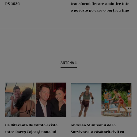
PS 2026
transformi fiecare amintire într-
o poveste pe care o porți cu tine
ANTENA 1
Ce diferență de vârstă există
Andreea Munteanu de la
între Rareș Cojoc și noua lui
Survivor s-a căsătorit civil cu