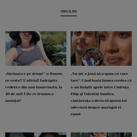
UNICA.RO
„Surioara e pe drum!” :o Wooow,
„Nu mi-e jenă să o spun cu voce
ce veste!! E oficial! Îndrăgita
tare”. Când toată lumea credea că
vedetă e din nou însărcinată, la
s-au liniștit apele între Codruța
40 de ani! Uite ce frumos a
Filip și Valentin Sanfira,
anunțat!
cântăreața a decis să spună tot
adevărul despre mariajul ei
eșuat