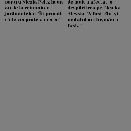
pentru Nicola Peltz la un
de mult a afectat-o
an de la reînnoirea
despărțirea pe fiica lor,
jurămintelor: "Îți promit
Alessia: "A fost rău, și
că te voi proteja mereu"
mutatul în Chișinău a
fost..."