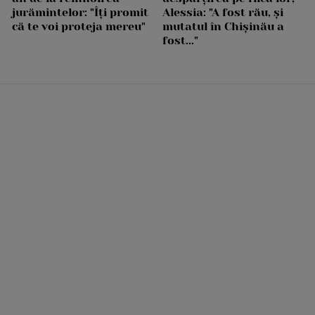
jurămintelor: "Îți promit
Alessia: "A fost rău, și
că te voi proteja mereu"
mutatul în Chișinău a
fost..."