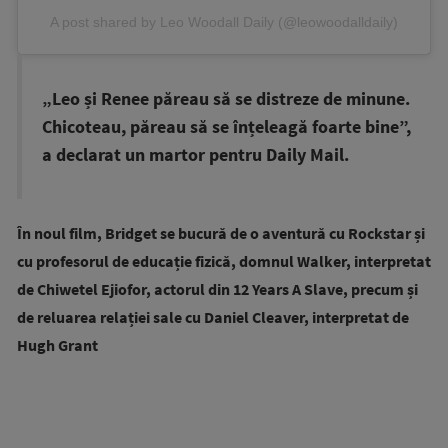
A post shared by Leo Woodall Daily (@leowoodalldaily)
„Leo și Renee păreau să se distreze de minune.
Chicoteau, păreau să se înțeleagă foarte bine”,
a declarat un martor pentru Daily Mail.
În noul film, Bridget se bucură de o aventură cu Rockstar și
cu profesorul de educație fizică, domnul Walker, interpretat
de Chiwetel Ejiofor, actorul din 12 Years A Slave, precum și
de reluarea relației sale cu Daniel Cleaver, interpretat de
Hugh Grant