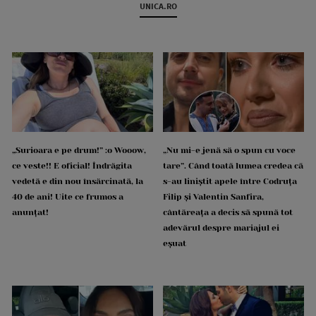
UNICA.RO
„Surioara e pe drum!” :o Wooow,
„Nu mi-e jenă să o spun cu voce
ce veste!! E oficial! Îndrăgita
tare”. Când toată lumea credea că
vedetă e din nou însărcinată, la
s-au liniștit apele între Codruța
40 de ani! Uite ce frumos a
Filip și Valentin Sanfira,
anunțat!
cântăreața a decis să spună tot
adevărul despre mariajul ei
eșuat