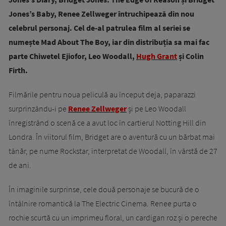
Jones’s Baby, Renee Zellweger întruchipează din nou
celebrul personaj. Cel de-al patrulea film al seriei se
numește Mad About The Boy, iar din distribuția sa mai fac
parte Chiwetel Ejiofor, Leo Woodall,
Hugh Grant
și Colin
Firth.
Filmările pentru noua peliculă au început deja, paparazzi
surprinzându-i pe
Renee Zellweger
și pe Leo Woodall
înregistrând o scenă ce a avut loc în cartierul Notting Hill din
Londra. În viitorul film, Bridget are o aventură cu un bărbat mai
tânăr, pe nume Rockstar, interpretat de Woodall, în vârstă de 27
de ani.
În imaginile surprinse, cele două personaje se bucură de o
întâlnire romantică la The Electric Cinema. Renee purta o
rochie scurtă cu un imprimeu floral, un cardigan roz și o pereche