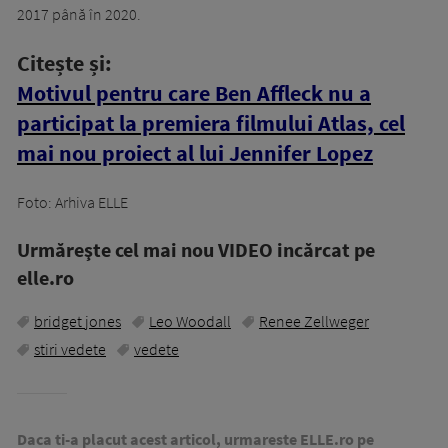
2017 până în 2020.
Citește și:
Motivul pentru care Ben Affleck nu a
participat la premiera filmului Atlas, cel
mai nou proiect al lui Jennifer Lopez
Foto: Arhiva ELLE
Urmăreşte cel mai nou VIDEO incărcat pe
elle.ro
bridget jones
Leo Woodall
Renee Zellweger
stiri vedete
vedete
Daca ti-a placut acest articol, urmareste ELLE.ro pe