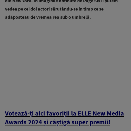
din New York. În imaginile obținute de Page Six îi putem
vedea pe cei doi actori sărutându-se în timp ce se
adăposteau de vremea rea sub o umbrelă.
Votează-ți aici favoriții la ELLE New Media
Awards 2024 și câștigă super premii!