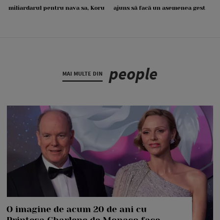
miliardarul pentru nava sa, Koru
ajuns să facă un asemenea gest
people
MAI MULTE DIN
O imagine de acum 20 de ani cu