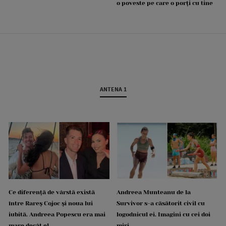
o poveste pe care o porți cu tine
ANTENA 1
Ce diferență de vârstă există
Andreea Munteanu de la
între Rareș Cojoc și noua lui
Survivor s-a căsătorit civil cu
iubită. Andreea Popescu era mai
logodnicul ei. Imagini cu cei doi
mare decât el
miri