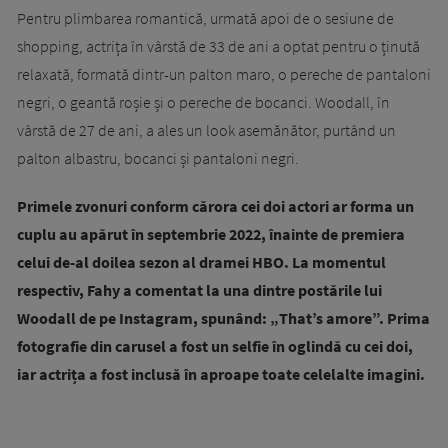
Pentru plimbarea romantică, urmată apoi de o sesiune de
shopping, actrița în vârstă de 33 de ani a optat pentru o ținută
relaxată, formată dintr-un palton maro, o pereche de pantaloni
negri, o geantă roșie și o pereche de bocanci. Woodall, în
vârstă de 27 de ani, a ales un look asemănător, purtând un
palton albastru, bocanci și pantaloni negri.
Primele zvonuri conform cărora cei doi actori ar forma un
cuplu au apărut în septembrie 2022, înainte de premiera
celui de-al doilea sezon al dramei HBO. La momentul
respectiv, Fahy a comentat la una dintre postările lui
Woodall de pe Instagram, spunând: „That’s amore”. Prima
fotografie din carusel a fost un selfie în oglindă cu cei doi,
iar actrița a fost inclusă în aproape toate celelalte imagini.