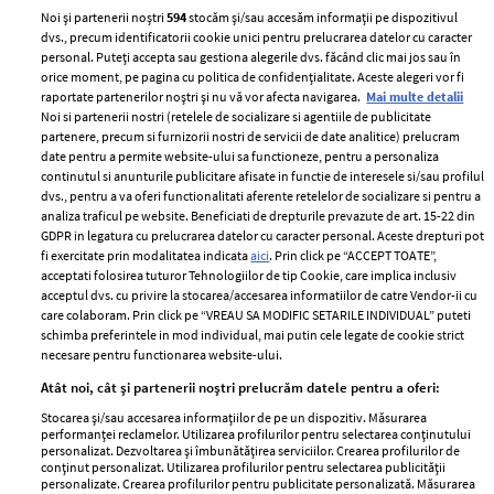
Noi și partenerii noștri
594
stocăm și/sau accesăm informații pe dispozitivul
dvs., precum identificatorii cookie unici pentru prelucrarea datelor cu caracter
personal. Puteți accepta sau gestiona alegerile dvs. făcând clic mai jos sau în
orice moment, pe pagina cu politica de confidențialitate. Aceste alegeri vor fi
raportate partenerilor noștri și nu vă vor afecta navigarea.
Mai multe detalii
Noi si partenerii nostri (retelele de socializare si agentiile de publicitate
partenere, precum si furnizorii nostri de servicii de date analitice) prelucram
ELLE Style Awards
Termeni si conditii
date pentru a permite website-ului sa functioneze, pentru a personaliza
2024
continutul si anunturile publicitare afisate in functie de interesele si/sau profilul
Politica de
dvs., pentru a va oferi functionalitati aferente retelelor de socializare si pentru a
Despre ELLE
confidențialitate
analiza traficul pe website. Beneficiati de drepturile prevazute de art. 15-22 din
Romania
GDPR in legatura cu prelucrarea datelor cu caracter personal. Aceste drepturi pot
Politica de cookies
fi exercitate prin modalitatea indicata
aici
. Prin click pe “ACCEPT TOATE”,
Contact
Publicitate
acceptati folosirea tuturor Tehnologiilor de tip Cookie, care implica inclusiv
acceptul dvs. cu privire la stocarea/accesarea informatiilor de catre Vendor-ii cu
Abonamente
care colaboram. Prin click pe “VREAU SA MODIFIC SETARILE INDIVIDUAL” puteti
schimba preferintele in mod individual, mai putin cele legate de cookie strict
necesare pentru functionarea website-ului.
Stiri
Libertatea pentru
Atât noi, cât și partenerii noștri prelucrăm datele pentru a oferi:
femei
GSP
Stocarea și/sau accesarea informațiilor de pe un dispozitiv. Măsurarea
Viva
performanței reclamelor. Utilizarea profilurilor pentru selectarea conținutului
Unica
personalizat. Dezvoltarea și îmbunătățirea serviciilor. Crearea profilurilor de
Avantaje
conținut personalizat. Utilizarea profilurilor pentru selectarea publicității
Baby
personalizate. Crearea profilurilor pentru publicitate personalizată. Măsurarea