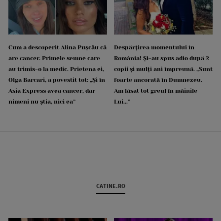
Cum a descoperit Alina Pușcău că
Despărțirea momentului în
are cancer. Primele semne care
România! Și-au spus adio după 2
au trimis-o la medic. Prietena ei,
copii și mulți ani împreună. „Sunt
Olga Barcari, a povestit tot: „Și în
foarte ancorată în Dumnezeu.
Asia Express avea cancer, dar
Am lăsat tot greul în mâinile
nimeni nu știa, nici ea”
Lui...”
CATINE.RO