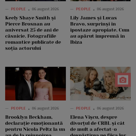
—
PEOPLE
06 august 2026
—
PEOPLE
06 august 2026
Keely Shaye Smith și
Lily James și Lucas
Pierce Brosnan au
Bravo, surprinși în
aniversat 25 de ani de
ipostaze apropiate. Cum
căsnicie. Fotografiile
au apărut împreună în
romantice publicate de
Ibiza
soția actorului
—
PEOPLE
06 august 2026
—
PEOPLE
06 august 2026
Brooklyn Beckham,
Elena Vîșcu, despre
declarație emoționantă
divorțul de CRBL și cât
pentru Nicola Peltz la un
de mult a afectat-o
an de la reînnoirea
despărțirea pe fiica lor,