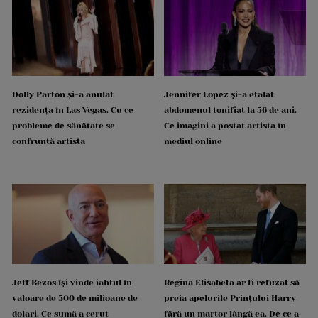
Dolly Parton și-a anulat
Jennifer Lopez și-a etalat
rezidența în Las Vegas. Cu ce
abdomenul tonifiat la 56 de ani.
probleme de sănătate se
Ce imagini a postat artista în
confruntă artista
mediul online
Jeff Bezos își vinde iahtul în
Regina Elisabeta ar fi refuzat să
valoare de 500 de milioane de
preia apelurile Prințului Harry
dolari. Ce sumă a cerut
fără un martor lângă ea. De ce a