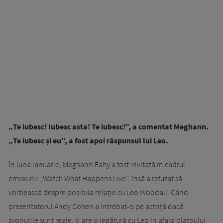
„Te iubesc! Iubesc asta! Te iubesc!”, a comentat Meghann.
„Te iubesc și eu”, a fost apoi răspunsul lui Leo.
În luna ianuarie, Meghann Fahy a fost invitată în cadrul
emisiunii „Watch What Happens Live”, însă a refuzat să
vorbească despre posibila relație cu Leo Woodall. Când
prezentatorul Andy Cohen a întrebat-o pe actriță dacă
zvonurile sunt reale, și are o legătură cu Leo în afara platoului