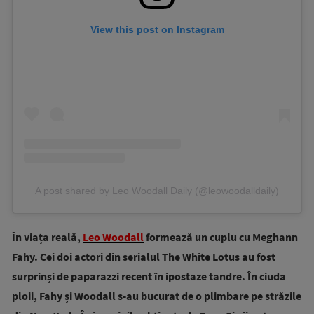
View this post on Instagram
A post shared by Leo Woodall Daily (@leowoodalldaily)
În viața reală,
Leo Woodall
formează un cuplu cu Meghann
Fahy. Cei doi actori din serialul The White Lotus au fost
surprinși de paparazzi recent în ipostaze tandre. În ciuda
ploii, Fahy și Woodall s-au bucurat de o plimbare pe străzile