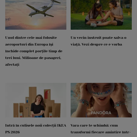
Unul dintre cele mai folosite
Un vecin instruit poate salva o
aeroporturi din Europa își
viață. Vezi despre ce e vorba
închide complet porțile timp de
trei luni. Milioane de pasageri,
afectați
Intră în culisele noii colecții IKEA
Vara care te schimbă: cum
PS 2026
transformi fiecare amintire într-