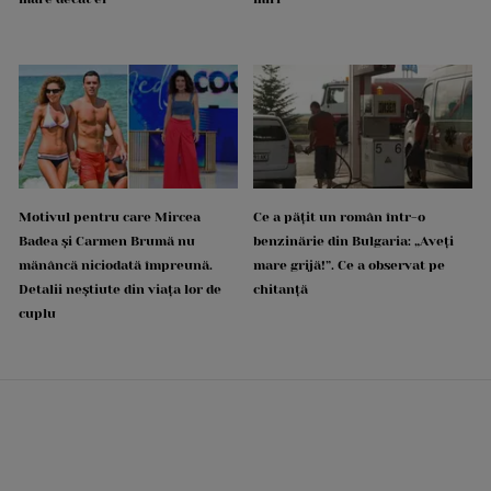
Motivul pentru care Mircea
Ce a pățit un român într-o
Badea și Carmen Brumă nu
benzinărie din Bulgaria: „Aveți
mănâncă niciodată împreună.
mare grijă!”. Ce a observat pe
Detalii neștiute din viața lor de
chitanță
cuplu