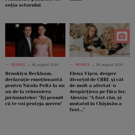
soția actorului
—
PEOPLE
06 august 2026
—
PEOPLE
06 august 2026
Brooklyn Beckham,
Elena Vîșcu, despre
declarație emoționantă
divorțul de CRBL și cât
pentru Nicola Peltz la un
de mult a afectat-o
an de la reînnoirea
despărțirea pe fiica lor,
jurămintelor: "Îți promit
Alessia: "A fost rău, și
că te voi proteja mereu"
mutatul în Chișinău a
fost..."