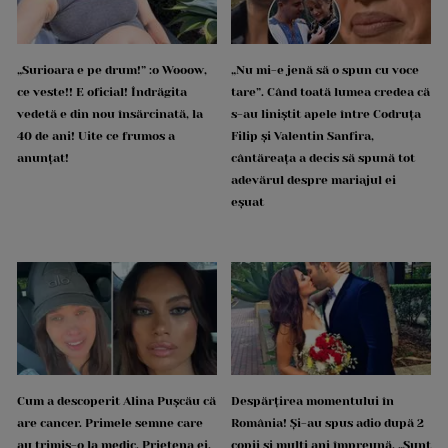
„Surioara e pe drum!” :o Wooow,
„Nu mi-e jenă să o spun cu voce
ce veste!! E oficial! Îndrăgita
tare”. Când toată lumea credea că
vedetă e din nou însărcinată, la
s-au liniștit apele între Codruța
40 de ani! Uite ce frumos a
Filip și Valentin Sanfira,
anunțat!
cântăreața a decis să spună tot
adevărul despre mariajul ei
eșuat
Cum a descoperit Alina Pușcău că
Despărțirea momentului în
are cancer. Primele semne care
România! Și-au spus adio după 2
au trimis-o la medic. Prietena ei,
copii și mulți ani împreună. „Sunt