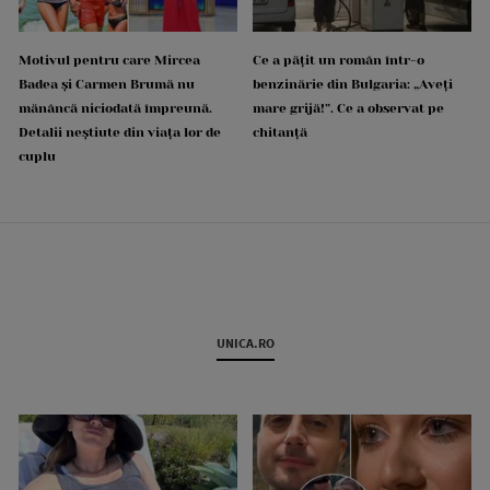
Motivul pentru care Mircea
Ce a pățit un român într-o
Badea și Carmen Brumă nu
benzinărie din Bulgaria: „Aveți
mănâncă niciodată împreună.
mare grijă!”. Ce a observat pe
Detalii neștiute din viața lor de
chitanță
cuplu
UNICA.RO