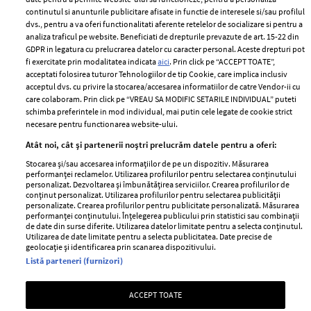
2024
continutul si anunturile publicitare afisate in functie de interesele si/sau profilul
Politica de
dvs., pentru a va oferi functionalitati aferente retelelor de socializare si pentru a
Despre ELLE
confidențialitate
analiza traficul pe website. Beneficiati de drepturile prevazute de art. 15-22 din
Romania
GDPR in legatura cu prelucrarea datelor cu caracter personal. Aceste drepturi pot
Politica de cookies
fi exercitate prin modalitatea indicata
aici
. Prin click pe “ACCEPT TOATE”,
Contact
Publicitate
acceptati folosirea tuturor Tehnologiilor de tip Cookie, care implica inclusiv
acceptul dvs. cu privire la stocarea/accesarea informatiilor de catre Vendor-ii cu
Abonamente
care colaboram. Prin click pe “VREAU SA MODIFIC SETARILE INDIVIDUAL” puteti
schimba preferintele in mod individual, mai putin cele legate de cookie strict
necesare pentru functionarea website-ului.
Stiri
Libertatea pentru
Atât noi, cât și partenerii noștri prelucrăm datele pentru a oferi:
femei
GSP
Stocarea și/sau accesarea informațiilor de pe un dispozitiv. Măsurarea
Viva
performanței reclamelor. Utilizarea profilurilor pentru selectarea conținutului
Unica
personalizat. Dezvoltarea și îmbunătățirea serviciilor. Crearea profilurilor de
Avantaje
conținut personalizat. Utilizarea profilurilor pentru selectarea publicității
Baby
personalizate. Crearea profilurilor pentru publicitate personalizată. Măsurarea
Retete practice
performanței conținutului. Înțelegerea publicului prin statistici sau combinații
Retete
de date din surse diferite. Utilizarea datelor limitate pentru a selecta conținutul.
Utilizarea de date limitate pentru a selecta publicitatea. Date precise de
geolocație și identificarea prin scanarea dispozitivului.
Pariază responsabil! Decizia ONJN nr. 821/25.09.2025.
Listă parteneri (furnizori)
Jocurile de noroc sunt interzise minorilor.
ACCEPT TOATE