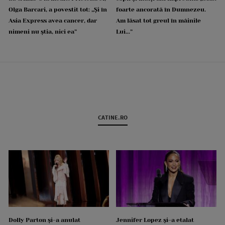
Olga Barcari, a povestit tot: „Și în
foarte ancorată în Dumnezeu.
Asia Express avea cancer, dar
Am lăsat tot greul în mâinile
nimeni nu știa, nici ea”
Lui...”
CATINE.RO
Dolly Parton și-a anulat
Jennifer Lopez și-a etalat