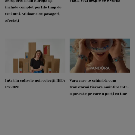
aeroporturi din Europa își
viață. Vezi despre ce e vorba
închide complet porțile timp de
trei luni. Milioane de pasageri,
afectați
Intră în culisele noii colecții IKEA
Vara care te schimbă: cum
PS 2026
transformi fiecare amintire într-
o poveste pe care o porți cu tine