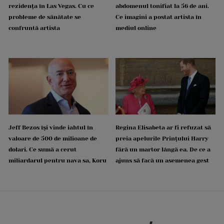
rezidența în Las Vegas. Cu ce
abdomenul tonifiat la 56 de ani.
probleme de sănătate se
Ce imagini a postat artista în
confruntă artista
mediul online
Jeff Bezos își vinde iahtul în
Regina Elisabeta ar fi refuzat să
valoare de 500 de milioane de
preia apelurile Prințului Harry
dolari. Ce sumă a cerut
fără un martor lângă ea. De ce a
miliardarul pentru nava sa, Koru
ajuns să facă un asemenea gest