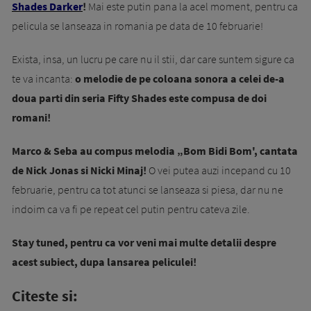
Shades Darker
!
Mai este putin pana la acel moment, pentru ca
pelicula se lanseaza in romania pe data de 10 februarie!
Exista, insa, un lucru pe care nu il stii, dar care suntem sigure ca
te va incanta:
o melodie de pe coloana sonora a celei de-a
doua parti din seria Fifty Shades este compusa de doi
romani!
Marco & Seba au compus melodia „Bom Bidi Bom', cantata
de Nick Jonas si Nicki Minaj!
O vei putea auzi incepand cu 10
februarie, pentru ca tot atunci se lanseaza si piesa, dar nu ne
indoim ca va fi pe repeat cel putin pentru cateva zile.
Stay tuned, pentru ca vor veni mai multe detalii despre
acest subiect, dupa lansarea peliculei!
Citeste si: