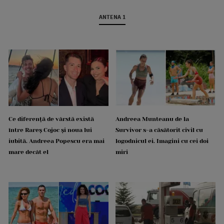
ANTENA 1
Ce diferență de vârstă există
Andreea Munteanu de la
între Rareș Cojoc și noua lui
Survivor s-a căsătorit civil cu
iubită. Andreea Popescu era mai
logodnicul ei. Imagini cu cei doi
mare decât el
miri