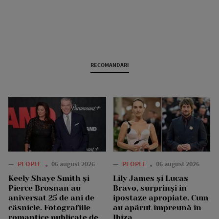
RECOMANDARI
—
PEOPLE
06 august 2026
—
PEOPLE
06 august 2026
Keely Shaye Smith și
Lily James și Lucas
Pierce Brosnan au
Bravo, surprinși în
aniversat 25 de ani de
ipostaze apropiate. Cum
căsnicie. Fotografiile
au apărut împreună în
romantice publicate de
Ibiza