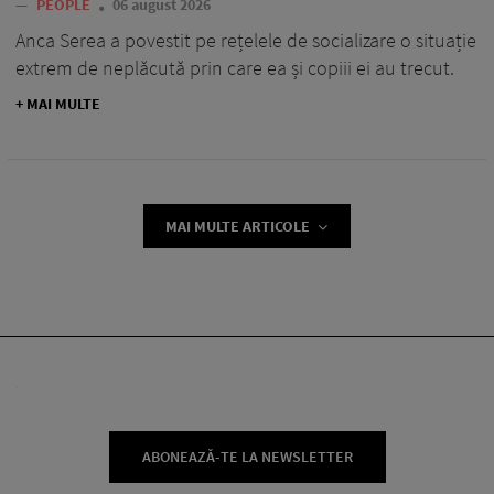
—
PEOPLE
06 august 2026
Anca Serea a povestit pe rețelele de socializare o situație
extrem de neplăcută prin care ea și copiii ei au trecut.
+ MAI MULTE
MAI MULTE ARTICOLE
ABONEAZĂ-TE LA NEWSLETTER