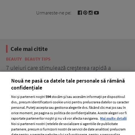
Urmareste-ne pe:
Cele mai citite
BEAUTY
BEAUTY TIPS
BE
țe
7 uleiuri care stimulează creșterea rapidă a
Ce
părului
de
Nouă ne pasă ca datele tale personale să rămână
confidențiale
Noi și partenerii noștri
594
stocăm și/sau accesăm informații pe dispozitivul
dvs., precum identificatorii cookie unici pentru prelucrarea datelor cu caracter
personal. Puteți accepta sau gestiona alegerile dvs. făcând clic mai jos sau în
orice moment, pe pagina cu politica de confidențialitate. Aceste alegeri vor fi
raportate partenerilor noștri și nu vă vor afecta navigarea.
Mai multe detalii
Noi si partenerii nostri (retelele de socializare si agentiile de publicitate
partenere, precum si furnizorii nostri de servicii de date analitice) prelucram
ELLE Style Awards
Termeni si conditii
date pentru a permite website-ului sa functioneze, pentru a personaliza