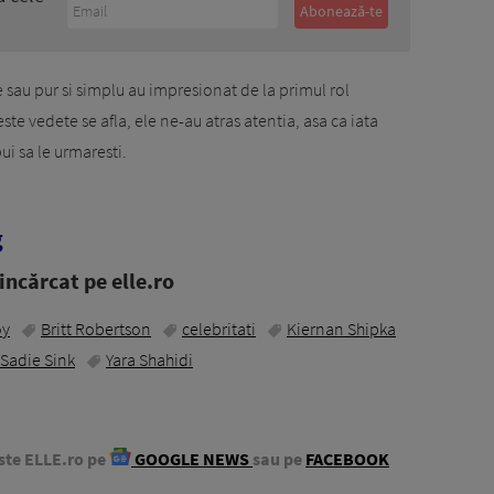
e sau pur si simplu au impresionat de la primul rol
este vedete se afla, ele ne-au atras atentia, asa ca iata
ui sa le urmaresti.
g
ncărcat pe elle.ro
oy
Britt Robertson
celebritati
Kiernan Shipka
Sadie Sink
Yara Shahidi
ste ELLE.ro pe
GOOGLE NEWS
sau pe
FACEBOOK