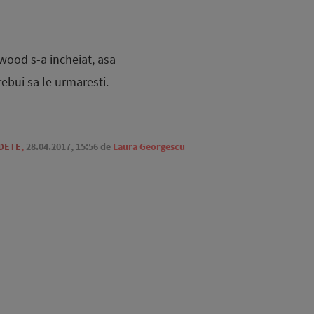
wood s-a incheiat, asa
rebui sa le urmaresti.
EDETE
,
28.04.2017, 15:56
de
Laura Georgescu