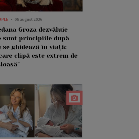
OPLE
06 august 2026
edana Groza dezvăluie
 sunt principiile după
 se ghidează în viață:
care clipă este extrem de
țioasă"