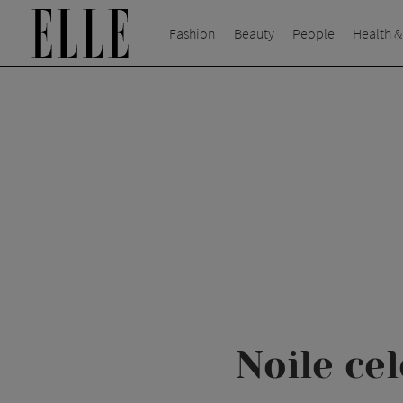
Fashion
Beauty
People
Health &
Noile cel