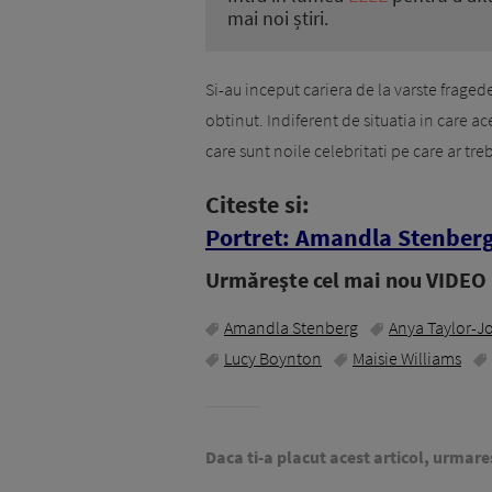
mai noi știri.
Si-au inceput cariera de la varste fraged
obtinut. Indiferent de situatia in care ac
care sunt noile celebritati pe care ar treb
Citeste si:
Portret: Amandla Stenber
Urmăreşte cel mai nou VIDEO i
Amandla Stenberg
Anya Taylor-J
Lucy Boynton
Maisie Williams
Daca ti-a placut acest articol, urmare