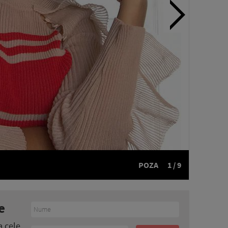
POZA
1 / 9
e
a cele