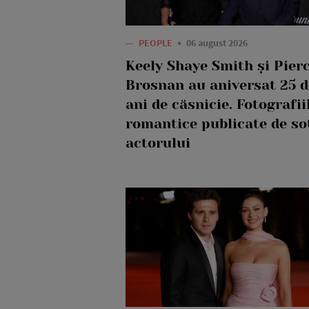
—
PEOPLE
06 august 2026
Keely Shaye Smith și Pier
Brosnan au aniversat 25 d
ani de căsnicie. Fotografii
romantice publicate de so
actorului