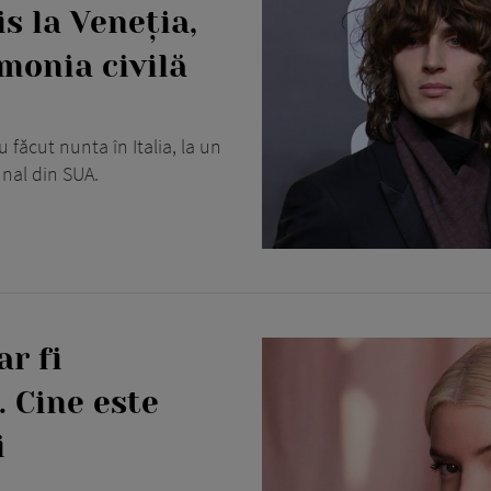
s la Veneția,
emonia civilă
făcut nunta în Italia, la un
unal din SUA.
ar fi
. Cine este
i