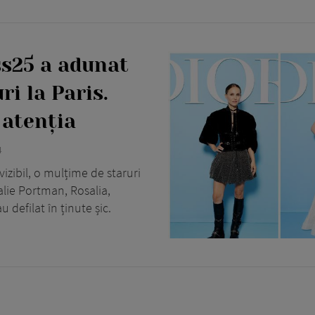
ss25 a adunat
i la Paris.
 atenția
4
izibil, o mulțime de staruri
talie Portman, Rosalia,
 defilat în ținute șic.