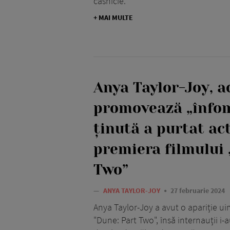
căsnicie.
+ MAI MULTE
Anya Taylor-Joy, a
promovează „înfom
ținută a purtat act
premiera filmului 
Two”
—
ANYA TAYLOR-JOY
27 februarie 2024
Anya Taylor-Joy a avut o apariție ui
"Dune: Part Two", însă internauții i-