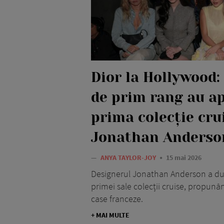
Dior la Hollywood: 
de prim rang au a
prima colecție crui
Jonathan Anderso
—
ANYA TAYLOR-JOY
15 mai 2026
Designerul Jonathan Anderson a dus
primei sale colecții cruise, propunân
case franceze.
+ MAI MULTE