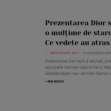
Prezentarea Dior 
o mulțime de starur
Ce vedete au atras
—
ANYA TAYLOR-JOY
25 septembrie 202
Prezentarea Dior ss25 a adunat, prev
apropiate istoricei case la Paris: Na
Isabelle Adjani sau Jennifer Garner au
+ MAI MULTE