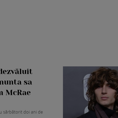
dezvăluit
 nunta sa
lm McRae
 sărbătorit doi ani de