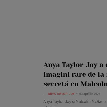
Anya Taylor-Joy a 
imagini rare de la
secretă cu Malco
—
ANYA TAYLOR-JOY
03 aprilie 2024
Anya Taylor-Joy și Malcolm McRae au