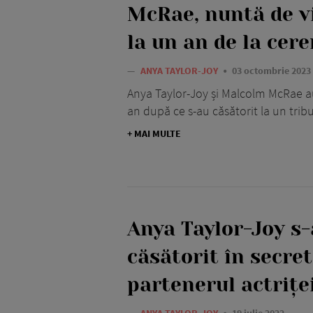
McRae, nuntă de vi
la un an de la cer
—
ANYA TAYLOR-JOY
03 octombrie 2023
Anya Taylor-Joy și Malcolm McRae au 
an după ce s-au căsătorit la un trib
+ MAI MULTE
Anya Taylor-Joy s-
căsătorit în secret
partenerul actrițe