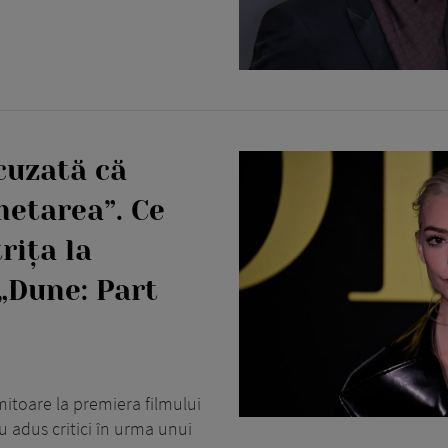
cuzată că
etarea”. Ce
rița la
„Dune: Part
mitoare la premiera filmului
au adus critici în urma unui