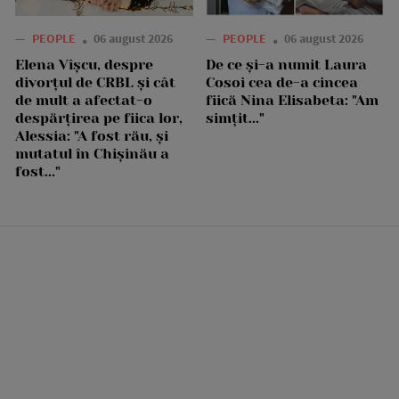
—
PEOPLE
06 august 2026
—
PEOPLE
06 august 2026
Elena Vîșcu, despre
De ce și-a numit Laura
divorțul de CRBL și cât
Cosoi cea de-a cincea
de mult a afectat-o
fiică Nina Elisabeta: "Am
despărțirea pe fiica lor,
simțit..."
Alessia: "A fost rău, și
mutatul în Chișinău a
fost..."