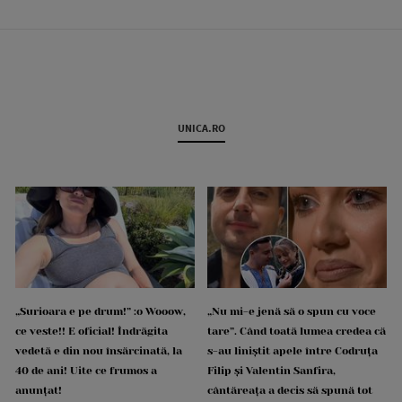
UNICA.RO
„Surioara e pe drum!” :o Wooow,
„Nu mi-e jenă să o spun cu voce
ce veste!! E oficial! Îndrăgita
tare”. Când toată lumea credea că
vedetă e din nou însărcinată, la
s-au liniștit apele între Codruța
40 de ani! Uite ce frumos a
Filip și Valentin Sanfira,
anunțat!
cântăreața a decis să spună tot