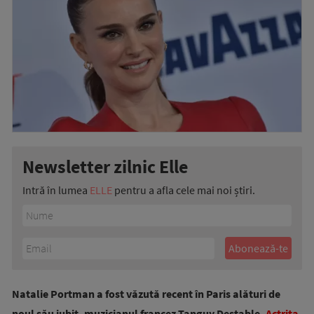
Newsletter zilnic Elle
Intră în lumea
ELLE
pentru a afla cele mai noi știri.
Natalie Portman a fost văzută recent în Paris alături de
noul său iubit, muzicianul francez Tanguy Destable.
Actrița