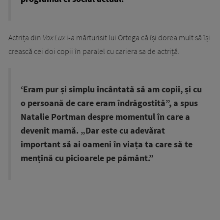
Actrița din
Vox Lux
i-a mărturisit lui Ortega că își dorea mult să își
crească cei doi copii în paralel cu cariera sa de actriță.
‘Eram pur și simplu încântată să am copii, și cu
o persoană de care eram îndrăgostită”, a spus
Natalie Portman despre momentul în care a
devenit mamă. „Dar este cu adevărat
important să ai oameni în viața ta care să te
mențină cu picioarele pe pământ.”