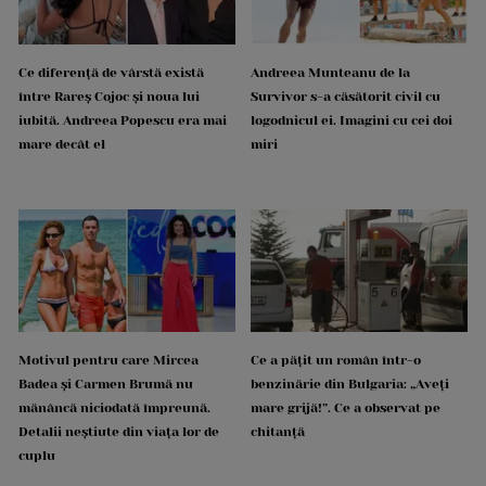
Ce diferență de vârstă există
Andreea Munteanu de la
între Rareș Cojoc și noua lui
Survivor s-a căsătorit civil cu
iubită. Andreea Popescu era mai
logodnicul ei. Imagini cu cei doi
mare decât el
miri
Motivul pentru care Mircea
Ce a pățit un român într-o
Badea și Carmen Brumă nu
benzinărie din Bulgaria: „Aveți
mănâncă niciodată împreună.
mare grijă!”. Ce a observat pe
Detalii neștiute din viața lor de
chitanță
cuplu