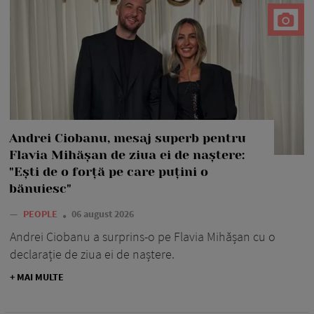
Andrei Ciobanu, mesaj superb pentru
Flavia Mihășan de ziua ei de naștere:
"Ești de o forță pe care puțini o
bănuiesc"
—
PEOPLE
06 august 2026
Andrei Ciobanu a surprins-o pe Flavia Mihășan cu o
declarație de ziua ei de naștere.
+ MAI MULTE