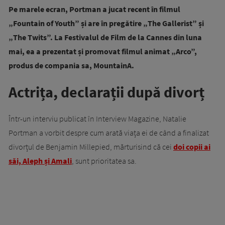
Pe marele ecran, Portman a jucat recent în filmul
„Fountain of Youth” și are în pregătire „The Gallerist” și
„The Twits”. La Festivalul de Film de la Cannes din luna
mai, ea a prezentat și promovat filmul animat „Arco”,
produs de compania sa, MountainA.
Actrița, declarații după divorț
Într-un interviu publicat în Interview Magazine, Natalie
Portman a vorbit despre cum arată viața ei de când a finalizat
divorțul de Benjamin Millepied, mărturisind că cei
doi copii ai
săi, Aleph și Amali
, sunt prioritatea sa.