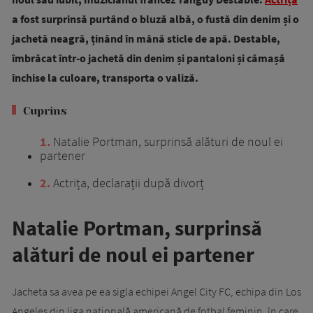
a fost surprinsă purtând o bluză albă, o fustă din denim și o
jachetă neagră, ținând în mână sticle de apă. Destable,
îmbrăcat într-o jachetă din denim și pantaloni și cămașă
închise la culoare, transporta o valiză.
Cuprins
1
Natalie Portman, surprinsă alături de noul ei
partener
2
Actrița, declarații după divorț
Natalie Portman, surprinsă
alături de noul ei partener
Jacheta sa avea pe ea sigla echipei Angel City FC, echipa din Los
Angeles din liga națională americană de fotbal feminin, în care