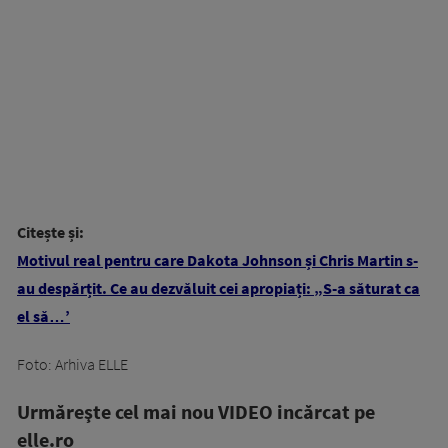
Citește și:
Motivul real pentru care Dakota Johnson și Chris Martin s-
au despărțit. Ce au dezvăluit cei apropiați: „S-a săturat ca
el să…’
Foto: Arhiva ELLE
Urmăreşte cel mai nou VIDEO incărcat pe
elle.ro