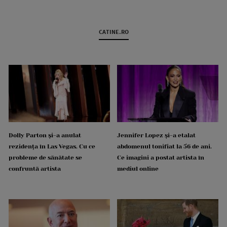
CATINE.RO
Dolly Parton și-a anulat
Jennifer Lopez și-a etalat
rezidența în Las Vegas. Cu ce
abdomenul tonifiat la 56 de ani.
probleme de sănătate se
Ce imagini a postat artista în
confruntă artista
mediul online