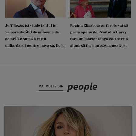
Jeff Bezos își vinde iahtul în
Regina Elisabeta ar fi refuzat să
valoare de 500 de milioane de
preia apelurile Prințului Harry
dolari. Ce sumă a cerut
fără un martor lângă ea. De ce a
miliardarul pentru nava sa, Koru
ajuns să facă un asemenea gest
people
MAI MULTE DIN