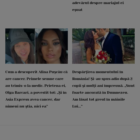
adevărul despre mariajul ei
eșuat
Cum a descoperit Alina Pușcău că
Despărțirea momentului în
are cancer. Primele semne care
România! Și-au spus adio după 2
au trimis-o la medic. Prietena ei,
copii și mulți ani împreună. „Sunt
Olga Barcari, a povestit tot: „Și în
foarte ancorată în Dumnezeu.
Asia Express avea cancer, dar
Am lăsat tot greul în mâinile
nimeni nu știa, nici ea”
Lui...”