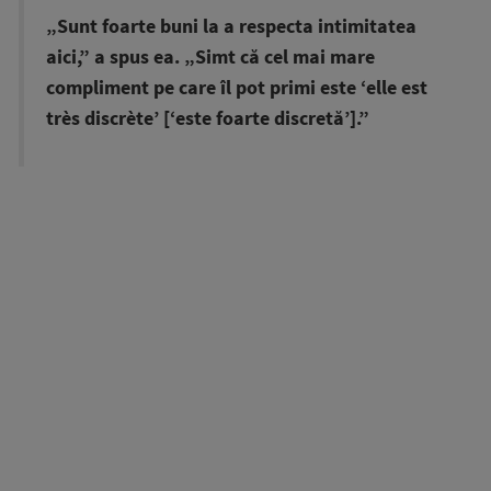
„Sunt foarte buni la a respecta intimitatea
aici,” a spus ea. „Simt că cel mai mare
compliment pe care îl pot primi este ‘elle est
très discrète’ [‘este foarte discretă’].”