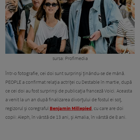
sursa: Profimedia
Într-o fotografie, cei doi sunt surprinși ținându-se de mână.
PEOPLE a confirmat relația actriței cu Destable în martie, după
ce cei doi au fost surprinși de publicația franceză Voici. Aceasta
a venit la un an după finalizarea divorțului de fostul ei soț,
regizorul și coregraful
Benjamin Millepied
, cu care are doi
copii: Aleph, în vârstă de 13 ani, și Amalia, în vârstă de 8 ani.