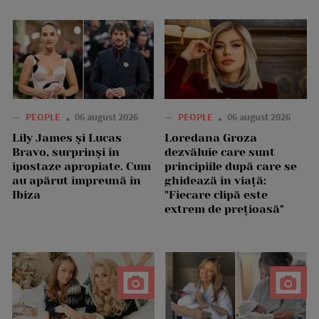
—
PEOPLE
06 august 2026
—
PEOPLE
06 august 2026
Lily James și Lucas
Loredana Groza
Bravo, surprinși în
dezvăluie care sunt
ipostaze apropiate. Cum
principiile după care se
au apărut împreună în
ghidează în viață:
Ibiza
"Fiecare clipă este
extrem de prețioasă"