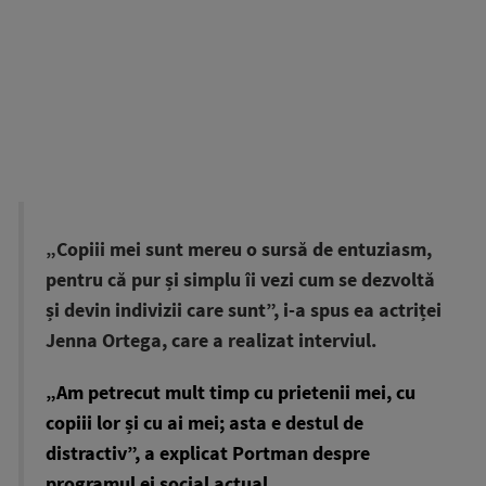
„Copiii mei sunt mereu o sursă de entuziasm,
pentru că pur și simplu îi vezi cum se dezvoltă
și devin indivizii care sunt”, i-a spus ea actriței
Jenna Ortega, care a realizat interviul.
„Am petrecut mult timp cu prietenii mei, cu
copiii lor și cu ai mei; asta e destul de
distractiv”, a explicat Portman despre
programul ei social actual.