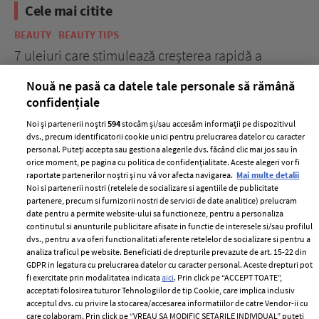
Cele mai citite
BEAUTY
BEAUTY TIPS
BE
țe
7 uleiuri care stimulează creșterea rapidă a
Ce
părului
de
Nouă ne pasă ca datele tale personale să rămână
confidențiale
Noi și partenerii noștri
594
stocăm și/sau accesăm informații pe dispozitivul
dvs., precum identificatorii cookie unici pentru prelucrarea datelor cu caracter
personal. Puteți accepta sau gestiona alegerile dvs. făcând clic mai jos sau în
orice moment, pe pagina cu politica de confidențialitate. Aceste alegeri vor fi
raportate partenerilor noștri și nu vă vor afecta navigarea.
Mai multe detalii
Noi si partenerii nostri (retelele de socializare si agentiile de publicitate
partenere, precum si furnizorii nostri de servicii de date analitice) prelucram
ELLE Style Awards
Termeni si conditii
date pentru a permite website-ului sa functioneze, pentru a personaliza
2024
continutul si anunturile publicitare afisate in functie de interesele si/sau profilul
Politica de
dvs., pentru a va oferi functionalitati aferente retelelor de socializare si pentru a
Despre ELLE
confidențialitate
analiza traficul pe website. Beneficiati de drepturile prevazute de art. 15-22 din
Romania
GDPR in legatura cu prelucrarea datelor cu caracter personal. Aceste drepturi pot
Politica de cookies
fi exercitate prin modalitatea indicata
aici
. Prin click pe “ACCEPT TOATE”,
Contact
Publicitate
acceptati folosirea tuturor Tehnologiilor de tip Cookie, care implica inclusiv
acceptul dvs. cu privire la stocarea/accesarea informatiilor de catre Vendor-ii cu
Abonamente
care colaboram. Prin click pe “VREAU SA MODIFIC SETARILE INDIVIDUAL” puteti