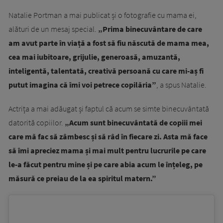
Natalie Portman a mai publicat și o fotografie cu mama ei,
alături de un mesaj special.
„Prima binecuvântare de care
am avut parte în viață a fost să fiu născută de mama mea,
cea mai iubitoare, grijulie, generoasă, amuzantă,
inteligentă, talentată, creativă persoană cu care mi-aș fi
putut imagina că îmi voi petrece copilăria”
, a spus Natalie.
Actrița a mai adăugat și faptul că acum se simte binecuvântată
datorită copiilor.
„Acum sunt binecuvântată de copiii mei
care mă fac să zâmbesc și să râd în fiecare zi. Asta mă face
să îmi apreciez mama și mai mult pentru lucrurile pe care
le-a făcut pentru mine și pe care abia acum le înțeleg, pe
măsură ce preiau de la ea spiritul matern.”