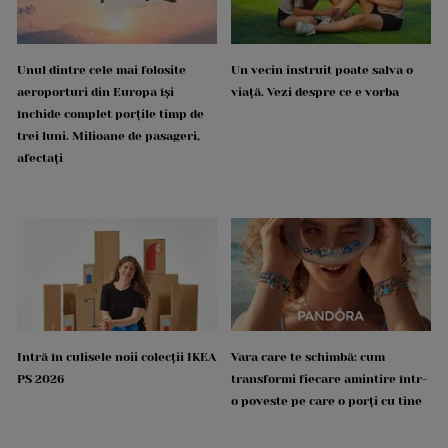
Unul dintre cele mai folosite
Un vecin instruit poate salva o
aeroporturi din Europa își
viață. Vezi despre ce e vorba
închide complet porțile timp de
trei luni. Milioane de pasageri,
afectați
Intră în culisele noii colecții IKEA
Vara care te schimbă: cum
PS 2026
transformi fiecare amintire într-
o poveste pe care o porți cu tine