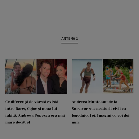
ANTENA 1
Ce diferență de vârstă există
Andreea Munteanu de la
între Rareș Cojoc și noua lui
Survivor s-a căsătorit civil cu
iubită. Andreea Popescu era mai
logodnicul ei. Imagini cu cei doi
mare decât el
miri