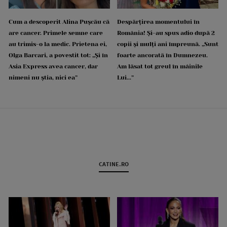
Cum a descoperit Alina Pușcău că
Despărțirea momentului în
are cancer. Primele semne care
România! Și-au spus adio după 2
au trimis-o la medic. Prietena ei,
copii și mulți ani împreună. „Sunt
Olga Barcari, a povestit tot: „Și în
foarte ancorată în Dumnezeu.
Asia Express avea cancer, dar
Am lăsat tot greul în mâinile
nimeni nu știa, nici ea”
Lui...”
CATINE.RO