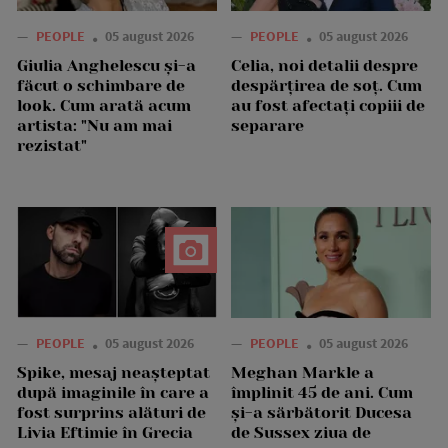
—
PEOPLE
05 august 2026
—
PEOPLE
05 august 2026
Giulia Anghelescu și-a
Celia, noi detalii despre
făcut o schimbare de
despărțirea de soț. Cum
look. Cum arată acum
au fost afectați copiii de
artista: "Nu am mai
separare
rezistat"
—
PEOPLE
05 august 2026
—
PEOPLE
05 august 2026
Spike, mesaj neașteptat
Meghan Markle a
după imaginile în care a
împlinit 45 de ani. Cum
fost surprins alături de
și-a sărbătorit Ducesa
Livia Eftimie în Grecia
de Sussex ziua de