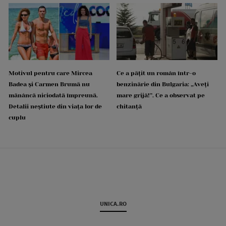
Motivul pentru care Mircea
Ce a pățit un român într-o
Badea și Carmen Brumă nu
benzinărie din Bulgaria: „Aveți
mănâncă niciodată împreună.
mare grijă!”. Ce a observat pe
Detalii neștiute din viața lor de
chitanță
cuplu
UNICA.RO