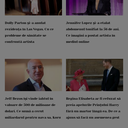
Dolly Parton și-a anulat
Jennifer Lopez și-a etalat
rezidența în Las Vegas. Cu ce
abdomenul tonifiat la 56 de ani.
probleme de sănătate se
Ce imagini a postat artista în
confruntă artista
mediul online
Jeff Bezos își vinde iahtul în
Regina Elisabeta ar fi refuzat să
valoare de 500 de milioane de
preia apelurile Prințului Harry
dolari. Ce sumă a cerut
fără un martor lângă ea. De ce a
miliardarul pentru nava sa, Koru
ajuns să facă un asemenea gest