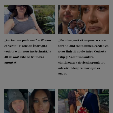
„Surioara e pe drum!” :o Wooow,
„Nu mi-e jenă să o spun cu voce
ce veste!! E oficial! Îndrăgita
tare”. Când toată lumea credea că
vedetă e din nou însărcinată, la
s-au liniștit apele între Codruța
40 de ani! Uite ce frumos a
Filip și Valentin Sanfira,
anunțat!
cântăreața a decis să spună tot
adevărul despre mariajul ei
eșuat