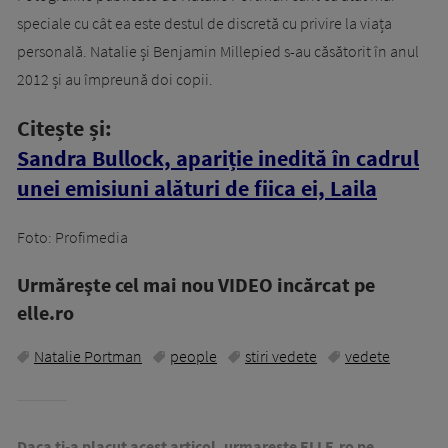
speciale cu cât ea este destul de discretă cu privire la viața
personală. Natalie și Benjamin Millepied s-au căsătorit în anul
2012 și au împreună doi copii.
Citește și:
Sandra Bullock, apariție inedită în cadrul
unei emisiuni alături de fiica ei, Laila
Foto: Profimedia
Urmăreşte cel mai nou VIDEO incărcat pe
elle.ro
Natalie Portman
people
stiri vedete
vedete
Daca ti-a placut acest articol, urmareste ELLE.ro pe