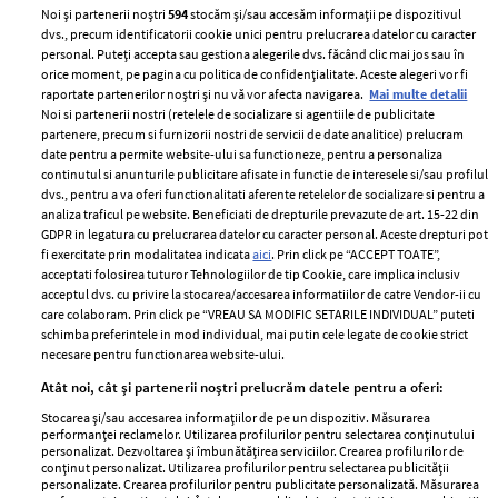
Noi și partenerii noștri
594
stocăm și/sau accesăm informații pe dispozitivul
dvs., precum identificatorii cookie unici pentru prelucrarea datelor cu caracter
personal. Puteți accepta sau gestiona alegerile dvs. făcând clic mai jos sau în
orice moment, pe pagina cu politica de confidențialitate. Aceste alegeri vor fi
raportate partenerilor noștri și nu vă vor afecta navigarea.
Mai multe detalii
Noi si partenerii nostri (retelele de socializare si agentiile de publicitate
partenere, precum si furnizorii nostri de servicii de date analitice) prelucram
ELLE Style Awards
Termeni si conditii
date pentru a permite website-ului sa functioneze, pentru a personaliza
2024
continutul si anunturile publicitare afisate in functie de interesele si/sau profilul
Politica de
dvs., pentru a va oferi functionalitati aferente retelelor de socializare si pentru a
Despre ELLE
confidențialitate
analiza traficul pe website. Beneficiati de drepturile prevazute de art. 15-22 din
Romania
GDPR in legatura cu prelucrarea datelor cu caracter personal. Aceste drepturi pot
Politica de cookies
fi exercitate prin modalitatea indicata
aici
. Prin click pe “ACCEPT TOATE”,
Contact
Publicitate
acceptati folosirea tuturor Tehnologiilor de tip Cookie, care implica inclusiv
acceptul dvs. cu privire la stocarea/accesarea informatiilor de catre Vendor-ii cu
Abonamente
care colaboram. Prin click pe “VREAU SA MODIFIC SETARILE INDIVIDUAL” puteti
schimba preferintele in mod individual, mai putin cele legate de cookie strict
necesare pentru functionarea website-ului.
Stiri
Libertatea pentru
Atât noi, cât și partenerii noștri prelucrăm datele pentru a oferi:
femei
GSP
Stocarea și/sau accesarea informațiilor de pe un dispozitiv. Măsurarea
Viva
performanței reclamelor. Utilizarea profilurilor pentru selectarea conținutului
Unica
personalizat. Dezvoltarea și îmbunătățirea serviciilor. Crearea profilurilor de
Avantaje
conținut personalizat. Utilizarea profilurilor pentru selectarea publicității
Baby
personalizate. Crearea profilurilor pentru publicitate personalizată. Măsurarea