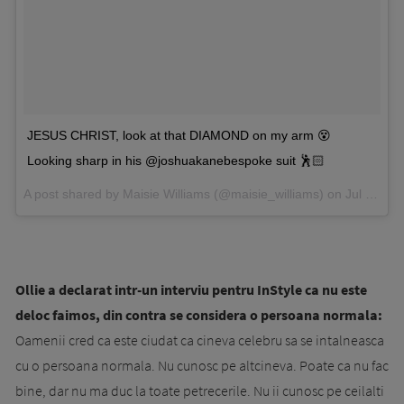
JESUS CHRIST, look at that DIAMOND on my arm 😵
Looking sharp in his @joshuakanebespoke suit 🕺🏻
A post shared by Maisie Williams (@maisie_williams) on
Jul 14, 2017 at 1:22pm PDT
Ollie a declarat intr-un interviu pentru InStyle ca nu este
deloc faimos, din contra se considera o persoana normala:
Oamenii cred ca este ciudat ca cineva celebru sa se intalneasca
cu o persoana normala. Nu cunosc pe altcineva. Poate ca nu fac
bine, dar nu ma duc la toate petrecerile. Nu ii cunosc pe ceilalti