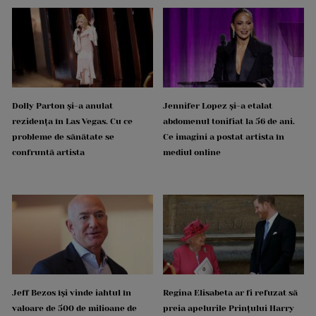
Dolly Parton și-a anulat
Jennifer Lopez și-a etalat
rezidența în Las Vegas. Cu ce
abdomenul tonifiat la 56 de ani.
probleme de sănătate se
Ce imagini a postat artista în
confruntă artista
mediul online
Jeff Bezos își vinde iahtul în
Regina Elisabeta ar fi refuzat să
valoare de 500 de milioane de
preia apelurile Prințului Harry