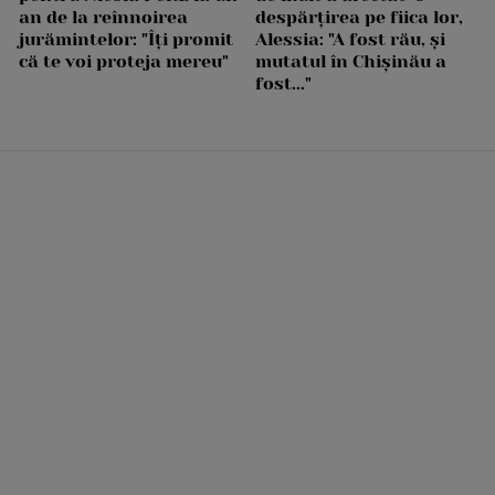
an de la reînnoirea
despărțirea pe fiica lor,
jurămintelor: "Îți promit
Alessia: "A fost rău, și
că te voi proteja mereu"
mutatul în Chișinău a
fost..."