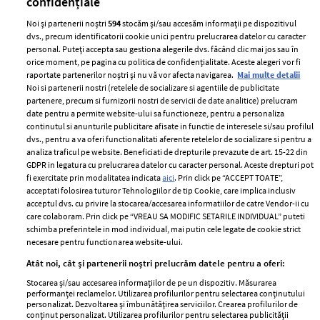
confidențiale
Noi și partenerii noștri
594
stocăm și/sau accesăm informații pe dispozitivul
dvs., precum identificatorii cookie unici pentru prelucrarea datelor cu caracter
personal. Puteți accepta sau gestiona alegerile dvs. făcând clic mai jos sau în
orice moment, pe pagina cu politica de confidențialitate. Aceste alegeri vor fi
raportate partenerilor noștri și nu vă vor afecta navigarea.
Mai multe detalii
Noi si partenerii nostri (retelele de socializare si agentiile de publicitate
partenere, precum si furnizorii nostri de servicii de date analitice) prelucram
ELLE Style Awards
Termeni si conditii
date pentru a permite website-ului sa functioneze, pentru a personaliza
2024
continutul si anunturile publicitare afisate in functie de interesele si/sau profilul
Politica de
dvs., pentru a va oferi functionalitati aferente retelelor de socializare si pentru a
Despre ELLE
confidențialitate
analiza traficul pe website. Beneficiati de drepturile prevazute de art. 15-22 din
Romania
GDPR in legatura cu prelucrarea datelor cu caracter personal. Aceste drepturi pot
Politica de cookies
fi exercitate prin modalitatea indicata
aici
. Prin click pe “ACCEPT TOATE”,
Contact
Publicitate
acceptati folosirea tuturor Tehnologiilor de tip Cookie, care implica inclusiv
acceptul dvs. cu privire la stocarea/accesarea informatiilor de catre Vendor-ii cu
Abonamente
care colaboram. Prin click pe “VREAU SA MODIFIC SETARILE INDIVIDUAL” puteti
schimba preferintele in mod individual, mai putin cele legate de cookie strict
necesare pentru functionarea website-ului.
Stiri
Libertatea pentru
Atât noi, cât și partenerii noștri prelucrăm datele pentru a oferi:
femei
GSP
Stocarea și/sau accesarea informațiilor de pe un dispozitiv. Măsurarea
Viva
performanței reclamelor. Utilizarea profilurilor pentru selectarea conținutului
Unica
personalizat. Dezvoltarea și îmbunătățirea serviciilor. Crearea profilurilor de
Avantaje
conținut personalizat. Utilizarea profilurilor pentru selectarea publicității
Baby