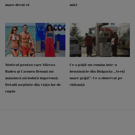
mare decât el
miri
Motivul pentru care Mircea
Ce a pățit un român într-o
Badea și Carmen Brumă nu
benzinărie din Bulgaria: „Aveți
mănâncă niciodată împreună.
mare grijă!”. Ce a observat pe
Detalii neștiute din viața lor de
chitanță
cuplu