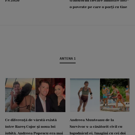
PS 2026
transformi fiecare amintire într-
o poveste pe care o porți cu tine
ANTENA 1
Ce diferență de vârstă există
Andreea Munteanu de la
între Rareș Cojoc și noua lui
Survivor s-a căsătorit civil cu
iubită. Andreea Popescu era mai
logodnicul ei. Imagini cu cei doi