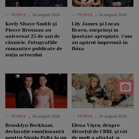
—
PEOPLE
06 august 2026
—
PEOPLE
06 august 2026
Keely Shaye Smith și
Lily James și Lucas
Pierce Brosnan au
Bravo, surprinși în
aniversat 25 de ani de
ipostaze apropiate. Cum
căsnicie. Fotografiile
au apărut împreună în
romantice publicate de
Ibiza
soția actorului
—
PEOPLE
06 august 2026
—
PEOPLE
06 august 2026
Brooklyn Beckham,
Elena Vîșcu, despre
declarație emoționantă
divorțul de CRBL și cât
pentru Nicola Peltz la un
de mult a afectat-o