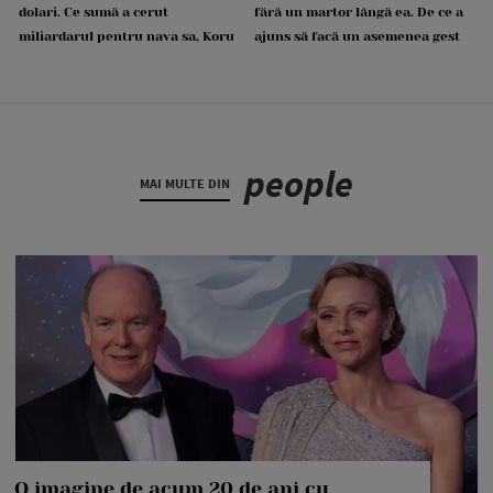
dolari. Ce sumă a cerut
fără un martor lângă ea. De ce a
miliardarul pentru nava sa, Koru
ajuns să facă un asemenea gest
people
MAI MULTE DIN
O imagine de acum 20 de ani cu