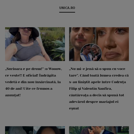
UNICA.RO
„Surioara e pe drum!” :o Wooow,
„Nu mi-e jenă să o spun cu voce
ce veste!! E oficial! Îndrăgita
tare”. Când toată lumea credea că
vedetă e din nou însărcinată, la
s-au liniștit apele între Codruța
40 de ani! Uite ce frumos a
Filip și Valentin Sanfira,
anunțat!
cântăreața a decis să spună tot
adevărul despre mariajul ei
eșuat