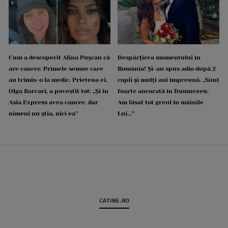
Cum a descoperit Alina Pușcău că
Despărțirea momentului în
are cancer. Primele semne care
România! Și-au spus adio după 2
au trimis-o la medic. Prietena ei,
copii și mulți ani împreună. „Sunt
Olga Barcari, a povestit tot: „Și în
foarte ancorată în Dumnezeu.
Asia Express avea cancer, dar
Am lăsat tot greul în mâinile
nimeni nu știa, nici ea”
Lui...”
CATINE.RO