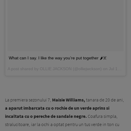
What can I say. I like the way you’re put together 🌶☠️
A post shared by OLLIE JACKSON (@olliejwckson) on
Jul 12, 2017 at 5:55pm PDT
La premiera sezonului 7,
Maisie Williams,
tanara de 20 de ani,
a aparut imbarcata cu o rochie de un verde aprins si
incaltata cu o pereche de sandale negre.
Coafura simpla,
stralucitoare, iar la ochi a optat pentru un tus verde in ton cu