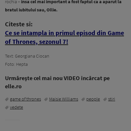
rochia –
insa cel mai important a fost faptul ca a aparut la
bratul iubitului sau, Ollie.
Citeste si:
Ce se intampla in primul episod din Game
of Thrones, sezonul 7!
Text: Georgiana Ciocan
Foto: Hepta
Urmăreşte cel mai nou VIDEO incărcat pe
elle.ro
game of thrones
Maisie Williams
people
stiri
vedete