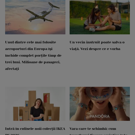
Unul dintre cele mai folosite
Un vecin instruit poate salva o
aeroporturi din Europa își
viață. Vezi despre ce e vorba
închide complet porțile timp de
trei luni. Milioane de pasageri,
afectați
Intră în culisele noii colecții IKEA
Vara care te schimbă: cum