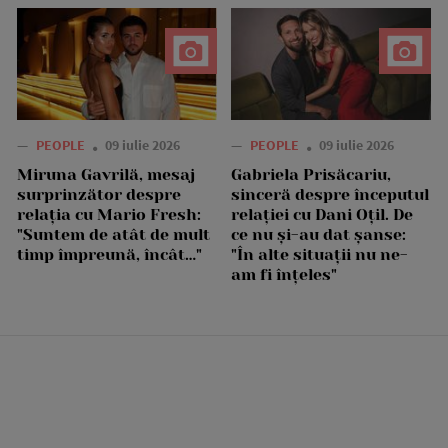
—
PEOPLE
09 iulie 2026
—
PEOPLE
09 iulie 2026
Miruna Gavrilă, mesaj
Gabriela Prisăcariu,
surprinzător despre
sinceră despre începutul
relația cu Mario Fresh:
relației cu Dani Oțil. De
"Suntem de atât de mult
ce nu și-au dat șanse:
timp împreună, încât…"
"În alte situații nu ne-
am fi înțeles"