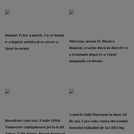
Bonnie Tyler a murit. Cu ce boală
Mireasa, sezon 13. Bunica
s-a luptat artista și ce avere a
Biancăi, reacție dură în direct! Ce
lăsat în urmă
a transmis după ce a văzut
imaginile cu Denis
A murit Gabi Mureșan la doar 44
Rezultate Loto azi, 9 iulie 2026.
de ani. Care este cauza decesului
Numerele câștigătoare joi la 6/49,
fostului fotbalist de la CFR Cluj
Joker, 5/40, Noroc, Super Noroc și