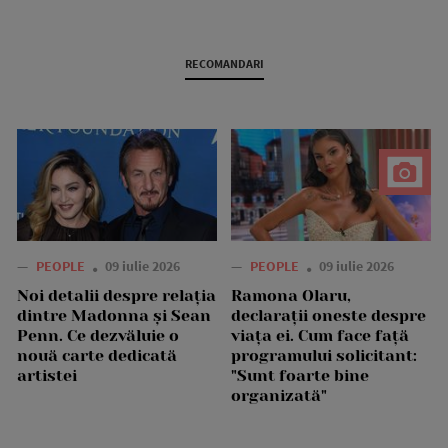
RECOMANDARI
—
PEOPLE
09 iulie 2026
—
PEOPLE
09 iulie 2026
Noi detalii despre relația
Ramona Olaru,
dintre Madonna și Sean
declarații oneste despre
Penn. Ce dezvăluie o
viața ei. Cum face față
nouă carte dedicată
programului solicitant:
artistei
"Sunt foarte bine
organizată"