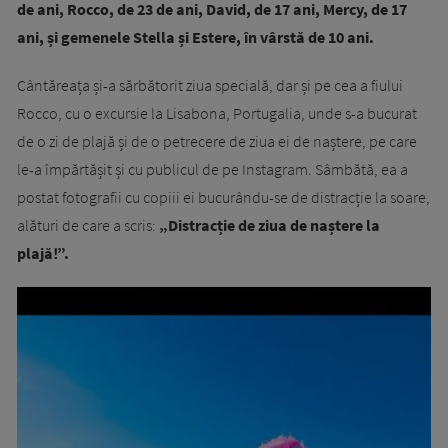
de ani, Rocco, de 23 de ani, David, de 17 ani, Mercy, de 17
ani, și gemenele Stella și Estere, în vârstă de 10 ani.
Cântăreața și-a sărbătorit ziua specială, dar și pe cea a fiului
Rocco, cu o excursie la Lisabona, Portugalia, unde s-a bucurat
de o zi de plajă și de o petrecere de ziua ei de naștere, pe care
le-a împărtășit și cu publicul de pe Instagram. Sâmbătă, ea a
postat fotografii cu copiii ei bucurându-se de distracție la soare,
alături de care a scris:
„Distracție de ziua de naștere la
plajă!”.