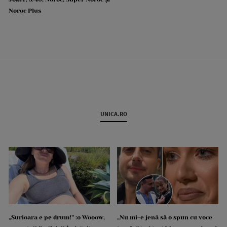
Noroc Plus
UNICA.RO
„Surioara e pe drum!” :o Wooow,
„Nu mi-e jenă să o spun cu voce