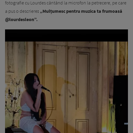
fotografie cu Lourdes cântând la microfon la petrecere, pe care
a pus o descriere
: „Mulțumesc pentru muzica ta frumoasă
@lourdesleon”.