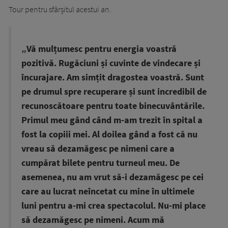
Tour pentru sfârșitul acestui an.
„Vă mulțumesc pentru energia voastră
pozitivă. Rugăciuni și cuvinte de vindecare și
încurajare. Am simțit dragostea voastră. Sunt
pe drumul spre recuperare și sunt incredibil de
recunoscătoare pentru toate binecuvântările.
Primul meu gând când m-am trezit în spital a
fost la copiii mei. Al doilea gând a fost că nu
vreau să dezamăgesc pe nimeni care a
cumpărat bilete pentru turneul meu. De
asemenea, nu am vrut să-i dezamăgesc pe cei
care au lucrat neîncetat cu mine în ultimele
luni pentru a-mi crea spectacolul. Nu-mi place
să dezamăgesc pe nimeni. Acum mă