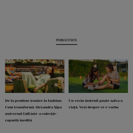
PUBLICITATE
De la produse iconice la fashion:
Un vecin instruit poate salva o
Cum transformă Alexandra Șipa
viață. Vezi despre ce e vorba
universul Lidl într-o colecție-
capsulă inedită