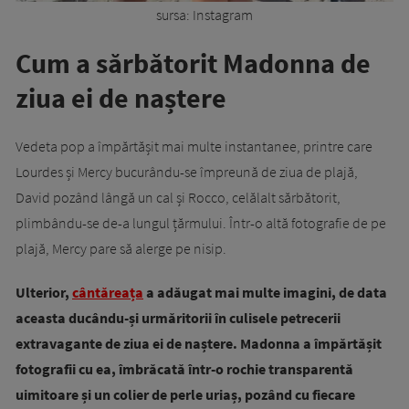
sursa: Instagram
Cum a sărbătorit Madonna de
ziua ei de naștere
Vedeta pop a împărtășit mai multe instantanee, printre care
Lourdes și Mercy bucurându-se împreună de ziua de plajă,
David pozând lângă un cal și Rocco, celălalt sărbătorit,
plimbându-se de-a lungul țărmului. Într-o altă fotografie de pe
plajă, Mercy pare să alerge pe nisip.
Ulterior,
cântăreața
a adăugat mai multe imagini, de data
aceasta ducându-și urmăritorii în culisele petrecerii
extravagante de ziua ei de naștere. Madonna a împărtășit
fotografii cu ea, îmbrăcată într-o rochie transparentă
uimitoare și un colier de perle uriaș, pozând cu fiecare