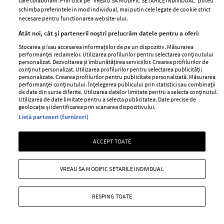
care colaboram. Prin click pe “VREAU SA MODIFIC SETARILE INDIVIDUAL” puteti
schimba preferintele in mod individual, mai putin cele legate de cookie strict
necesare pentru functionarea website-ului.
Atât noi, cât și partenerii noștri prelucrăm datele pentru a oferi:
Stocarea și/sau accesarea informațiilor de pe un dispozitiv. Măsurarea
performanței reclamelor. Utilizarea profilurilor pentru selectarea conținutului
personalizat. Dezvoltarea și îmbunătățirea serviciilor. Crearea profilurilor de
conținut personalizat. Utilizarea profilurilor pentru selectarea publicității
CATINE.RO
personalizate. Crearea profilurilor pentru publicitate personalizată. Măsurarea
performanței conținutului. Înțelegerea publicului prin statistici sau combinații
de date din surse diferite. Utilizarea datelor limitate pentru a selecta conținutul.
Utilizarea de date limitate pentru a selecta publicitatea. Date precise de
geolocație și identificarea prin scanarea dispozitivului.
Listă parteneri (furnizori)
ACCEPT TOATE
VREAU SA MODIFIC SETARILE INDIVIDUAL
Dolly Parton și-a anulat
Jennifer Lopez și-a etalat
rezidența în Las Vegas. Cu ce
abdomenul tonifiat la 56 de ani.
RESPING TOATE
probleme de sănătate se
Ce imagini a postat artista în
confruntă artista
mediul online