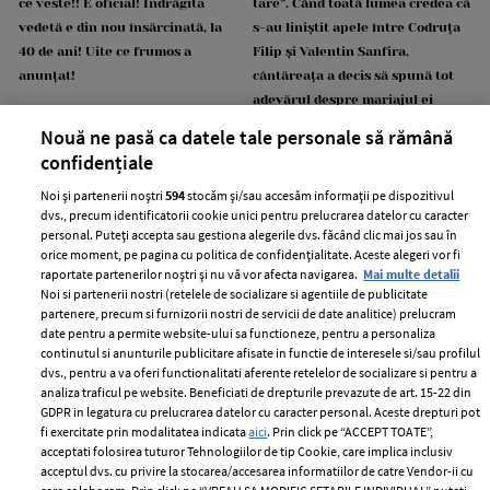
ce veste!! E oficial! Îndrăgita
tare”. Când toată lumea credea că
vedetă e din nou însărcinată, la
s-au liniștit apele între Codruța
40 de ani! Uite ce frumos a
Filip și Valentin Sanfira,
anunțat!
cântăreața a decis să spună tot
adevărul despre mariajul ei
eșuat
Nouă ne pasă ca datele tale personale să rămână
confidențiale
Noi și partenerii noștri
594
stocăm și/sau accesăm informații pe dispozitivul
dvs., precum identificatorii cookie unici pentru prelucrarea datelor cu caracter
personal. Puteți accepta sau gestiona alegerile dvs. făcând clic mai jos sau în
orice moment, pe pagina cu politica de confidențialitate. Aceste alegeri vor fi
raportate partenerilor noștri și nu vă vor afecta navigarea.
Mai multe detalii
Noi si partenerii nostri (retelele de socializare si agentiile de publicitate
Ce veste! Este însărcinată din
partenere, precum si furnizorii nostri de servicii de date analitice) prelucram
nou și radiază de fericire! Nimeni
date pentru a permite website-ului sa functioneze, pentru a personaliza
Ce apariție! N-am mai văzut-o de
continutul si anunturile publicitare afisate in functie de interesele si/sau profilul
nu se aștepta la o asemenea
dvs., pentru a va oferi functionalitati aferente retelelor de socializare si pentru a
când era mică, iar acum fiica
surpriză din partea ei chiar
analiza traficul pe website. Beneficiati de drepturile prevazute de art. 15-22 din
Nicoletei Luciu e complet
acum!
GDPR in legatura cu prelucrarea datelor cu caracter personal. Aceste drepturi pot
schimbată! La 14 ani, superba Kim
fi exercitate prin modalitatea indicata
aici
. Prin click pe “ACCEPT TOATE”,
i-a uimit pe toți la o prezentare
acceptati folosirea tuturor Tehnologiilor de tip Cookie, care implica inclusiv
de modă!
acceptul dvs. cu privire la stocarea/accesarea informatiilor de catre Vendor-ii cu