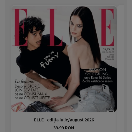
ELLE - ediția iulie/august 2026
Gar
39.99 RON