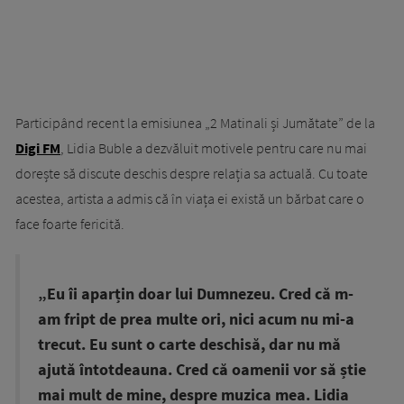
Participând recent la emisiunea „2 Matinali și Jumătate” de la
Digi FM
, Lidia Buble a dezvăluit motivele pentru care nu mai
dorește să discute deschis despre relația sa actuală. Cu toate
acestea, artista a admis că în viața ei există un bărbat care o
face foarte fericită.
„Eu îi aparțin doar lui Dumnezeu. Cred că m-
am fript de prea multe ori, nici acum nu mi-a
trecut. Eu sunt o carte deschisă, dar nu mă
ajută întotdeauna. Cred că oamenii vor să știe
mai mult de mine, despre muzica mea. Lidia