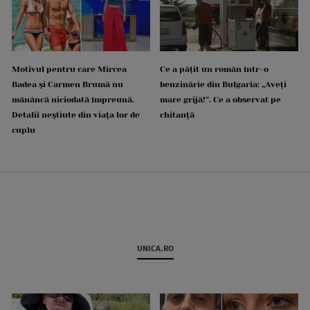
Motivul pentru care Mircea
Ce a pățit un român într-o
Badea și Carmen Brumă nu
benzinărie din Bulgaria: „Aveți
mănâncă niciodată împreună.
mare grijă!”. Ce a observat pe
Detalii neștiute din viața lor de
chitanță
cuplu
UNICA.RO