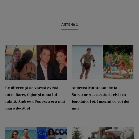
ANTENA 1
Ce diferență de vârstă există
Andreea Munteanu de la
între Rareș Cojoc și noua lui
Survivor s-a căsătorit civil cu
iubită. Andreea Popescu era mai
logodnicul ei. Imagini cu cei doi
mare decât el
miri