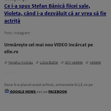
Ce i-a spus Ștefan Bănică fiicei sale,
Violeta, când i-a dezvăluit că ar vrea să fie
actriță
Foto: Instagram
Urmăreşte cel mai nou VIDEO incărcat pe
elle.ro
horatiu nicolau
Lidia Buble
stiri vedete
vedete
Daca ti-a placut acest articol, urmareste ELLE.ro pe
GOOGLE NEWS
sau pe
FACEBOOK