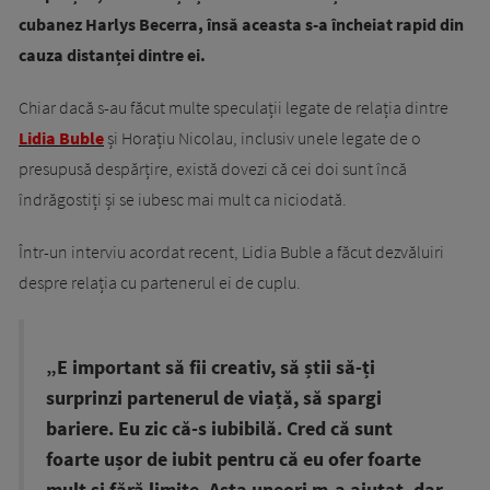
cubanez Harlys Becerra, însă aceasta s-a încheiat rapid din
cauza distanței dintre ei.
Chiar dacă s-au făcut multe speculații legate de relația dintre
Lidia Buble
și Horațiu Nicolau, inclusiv unele legate de o
presupusă despărțire, există dovezi că cei doi sunt încă
îndrăgostiți și se iubesc mai mult ca niciodată.
Într-un interviu acordat recent, Lidia Buble a făcut dezvăluiri
despre relația cu partenerul ei de cuplu.
„E important să fii creativ, să știi să-ți
surprinzi partenerul de viață, să spargi
bariere. Eu zic că-s iubibilă. Cred că sunt
foarte ușor de iubit pentru că eu ofer foarte