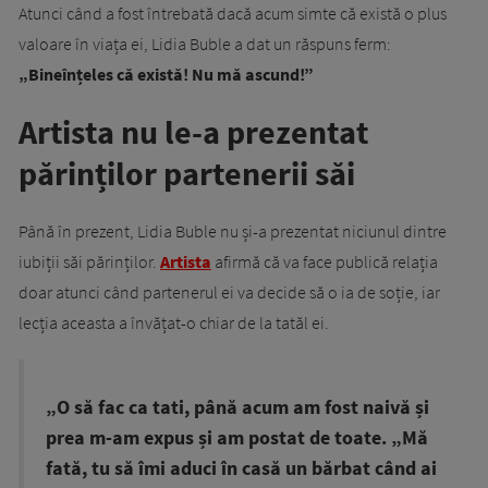
Atunci când a fost întrebată dacă acum simte că există o plus
valoare în viața ei, Lidia Buble a dat un răspuns ferm:
„Bineînțeles că există! Nu mă ascund!”
Artista nu le-a prezentat
părinților partenerii săi
Până în prezent, Lidia Buble nu și-a prezentat niciunul dintre
iubiții săi părinților.
Artista
afirmă că va face publică relația
doar atunci când partenerul ei va decide să o ia de soție, iar
lecția aceasta a învățat-o chiar de la tatăl ei.
„O să fac ca tati, până acum am fost naivă și
prea m-am expus și am postat de toate. „Mă
fată, tu să îmi aduci în casă un bărbat când ai