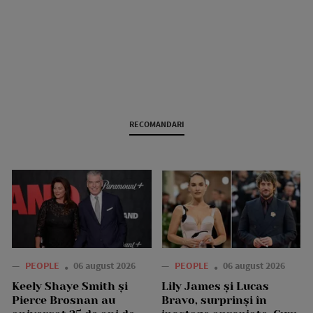
RECOMANDARI
—
PEOPLE
06 august 2026
—
PEOPLE
06 august 2026
Keely Shaye Smith și
Lily James și Lucas
Pierce Brosnan au
Bravo, surprinși în