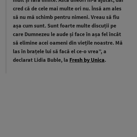
mult și fără limite. Asta uneori m-a ajutat, dar
cred că de cele mai multe ori nu. Însă am ales
să nu mă schimb pentru nimeni. Vreau să fiu
așa cum sunt. Sunt foarte multe discuții pe
care Dumnezeu le aude și face în așa fel încât
să elimine acei oameni din viețile noastre. Mă
las în brațele lui să facă el ce-o vrea”, a
declarat Lidia Buble, la
Fresh by Unica
.