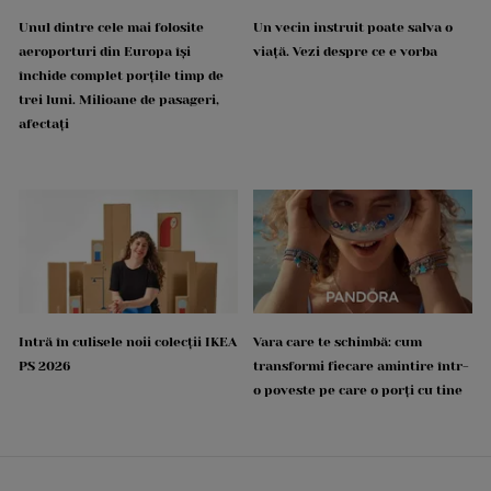
Unul dintre cele mai folosite
Un vecin instruit poate salva o
aeroporturi din Europa își
viață. Vezi despre ce e vorba
închide complet porțile timp de
trei luni. Milioane de pasageri,
afectați
Intră în culisele noii colecții IKEA
Vara care te schimbă: cum
PS 2026
transformi fiecare amintire într-
o poveste pe care o porți cu tine