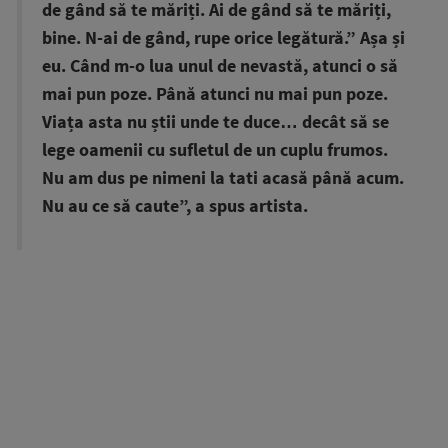
de gând să te măriți. Ai de gând să te măriți,
bine. N-ai de gând, rupe orice legătură.” Așa și
eu. Când m-o lua unul de nevastă, atunci o să
mai pun poze. Până atunci nu mai pun poze.
Viața asta nu știi unde te duce… decât să se
lege oamenii cu sufletul de un cuplu frumos.
Nu am dus pe nimeni la tati acasă până acum.
Nu au ce să caute”, a spus artista.