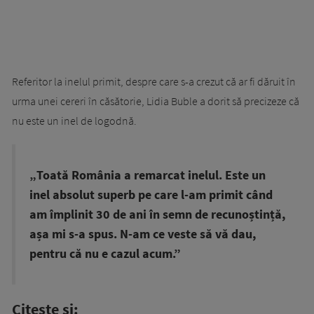
Referitor la inelul primit, despre care s-a crezut că ar fi dăruit în
urma unei cereri în căsătorie, Lidia Buble a dorit să precizeze că
nu este un inel de logodnă.
„Toată România a remarcat inelul. Este un
inel absolut superb pe care l-am primit când
am împlinit 30 de ani în semn de recunoștință,
așa mi s-a spus. N-am ce veste să vă dau,
pentru că nu e cazul acum.”
Citește și: