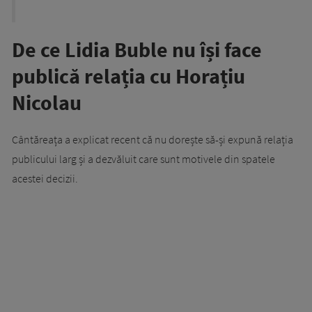
De ce Lidia Buble nu își face
publică relația cu Horațiu
Nicolau
Cântăreața a explicat recent că nu dorește să-și expună relația
publicului larg și a dezvăluit care sunt motivele din spatele
acestei decizii.