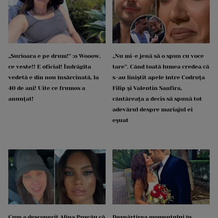
„Surioara e pe drum!” :o Wooow,
„Nu mi-e jenă să o spun cu voce
ce veste!! E oficial! Îndrăgita
tare”. Când toată lumea credea că
vedetă e din nou însărcinată, la
s-au liniștit apele între Codruța
40 de ani! Uite ce frumos a
Filip și Valentin Sanfira,
anunțat!
cântăreața a decis să spună tot
adevărul despre mariajul ei
eșuat
Cum a descoperit Alina Pușcău că
Despărțirea momentului în