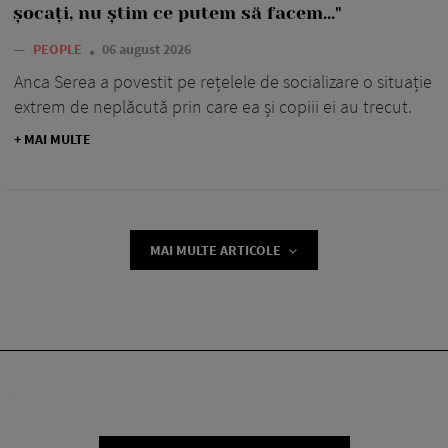
șocați, nu știm ce putem să facem..."
—
PEOPLE
06 august 2026
Anca Serea a povestit pe rețelele de socializare o situație
extrem de neplăcută prin care ea și copiii ei au trecut.
+ MAI MULTE
MAI MULTE ARTICOLE