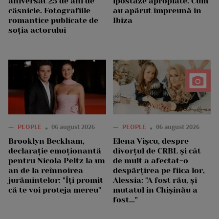
aniversat 25 de ani de
ipostaze apropiate. Cum
căsnicie. Fotografiile
au apărut împreună în
romantice publicate de
Ibiza
soția actorului
—
PEOPLE
06 august 2026
—
PEOPLE
06 august 2026
Brooklyn Beckham,
Elena Vîșcu, despre
declarație emoționantă
divorțul de CRBL și cât
pentru Nicola Peltz la un
de mult a afectat-o
an de la reînnoirea
despărțirea pe fiica lor,
jurămintelor: "Îți promit
Alessia: "A fost rău, și
că te voi proteja mereu"
mutatul în Chișinău a
fost..."