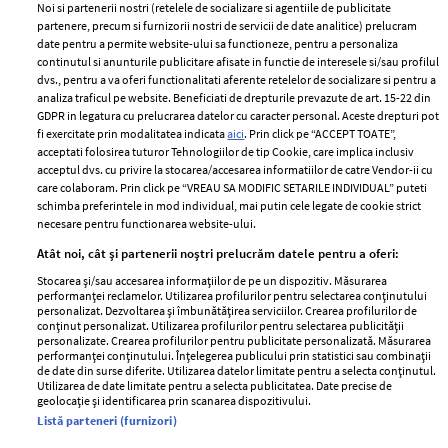
Noi si partenerii nostri (retelele de socializare si agentiile de publicitate
partenere, precum si furnizorii nostri de servicii de date analitice) prelucram
ELLE Style Awards
Termeni si conditii
date pentru a permite website-ului sa functioneze, pentru a personaliza
2024
continutul si anunturile publicitare afisate in functie de interesele si/sau profilul
Politica de
dvs., pentru a va oferi functionalitati aferente retelelor de socializare si pentru a
Despre ELLE
confidențialitate
analiza traficul pe website. Beneficiati de drepturile prevazute de art. 15-22 din
Romania
GDPR in legatura cu prelucrarea datelor cu caracter personal. Aceste drepturi pot
Politica de cookies
fi exercitate prin modalitatea indicata
aici
. Prin click pe “ACCEPT TOATE”,
Contact
Publicitate
acceptati folosirea tuturor Tehnologiilor de tip Cookie, care implica inclusiv
acceptul dvs. cu privire la stocarea/accesarea informatiilor de catre Vendor-ii cu
Abonamente
care colaboram. Prin click pe “VREAU SA MODIFIC SETARILE INDIVIDUAL” puteti
schimba preferintele in mod individual, mai putin cele legate de cookie strict
necesare pentru functionarea website-ului.
Stiri
Libertatea pentru
Atât noi, cât și partenerii noștri prelucrăm datele pentru a oferi:
femei
GSP
Stocarea și/sau accesarea informațiilor de pe un dispozitiv. Măsurarea
Viva
performanței reclamelor. Utilizarea profilurilor pentru selectarea conținutului
Unica
personalizat. Dezvoltarea și îmbunătățirea serviciilor. Crearea profilurilor de
Avantaje
conținut personalizat. Utilizarea profilurilor pentru selectarea publicității
Baby
personalizate. Crearea profilurilor pentru publicitate personalizată. Măsurarea
Retete practice
performanței conținutului. Înțelegerea publicului prin statistici sau combinații
Retete
de date din surse diferite. Utilizarea datelor limitate pentru a selecta conținutul.
Utilizarea de date limitate pentru a selecta publicitatea. Date precise de
geolocație și identificarea prin scanarea dispozitivului.
Pariază responsabil! Decizia ONJN nr. 821/25.09.2025.
Listă parteneri (furnizori)
Jocurile de noroc sunt interzise minorilor.