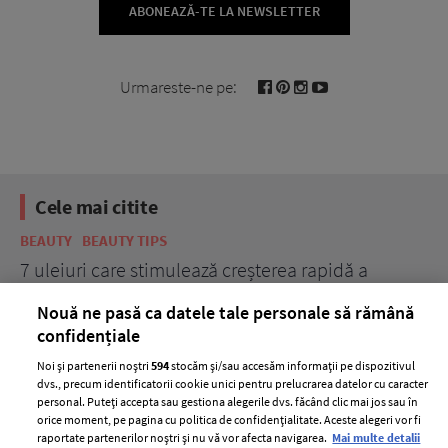
ABONEAZĂ-TE LA NEWSLETTER
Urmareste-ne pe:
Cele mai citite
BEAUTY
BEAUTY TIPS
BE
țe
7 uleiuri care stimulează creșterea rapidă a
Ce
părului
de
Nouă ne pasă ca datele tale personale să rămână
confidențiale
Noi și partenerii noștri
594
stocăm și/sau accesăm informații pe dispozitivul
dvs., precum identificatorii cookie unici pentru prelucrarea datelor cu caracter
personal. Puteți accepta sau gestiona alegerile dvs. făcând clic mai jos sau în
orice moment, pe pagina cu politica de confidențialitate. Aceste alegeri vor fi
raportate partenerilor noștri și nu vă vor afecta navigarea.
Mai multe detalii