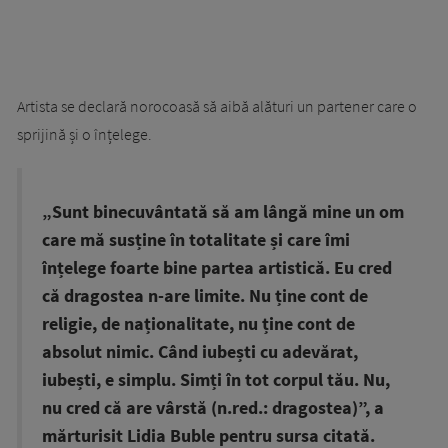
Artista se declară norocoasă să aibă alături un partener care o
sprijină și o înțelege.
„Sunt binecuvântată să am lângă mine un om
care mă susține în totalitate și care îmi
înțelege foarte bine partea artistică. Eu cred
că dragostea n-are limite. Nu ține cont de
religie, de naționalitate, nu ține cont de
absolut nimic. Când iubești cu adevărat,
iubești, e simplu. Simți în tot corpul tău. Nu,
nu cred că are vârstă (n.red.: dragostea)”, a
mărturisit Lidia Buble pentru sursa citată.