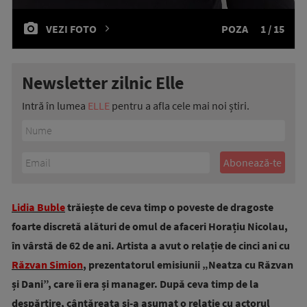
VEZI FOTO
POZA
1 / 15
Newsletter zilnic Elle
Intră în lumea
ELLE
pentru a afla cele mai noi știri.
Lidia Buble
trăiește de ceva timp o poveste de dragoste
foarte discretă alături de omul de afaceri Horațiu Nicolau,
în vârstă de 62 de ani. Artista a avut o relație de cinci ani cu
Răzvan Simion
, prezentatorul emisiunii „Neatza cu Răzvan
și Dani”, care îi era și manager. După ceva timp de la
despărțire, cântăreața și-a asumat o relație cu actorul