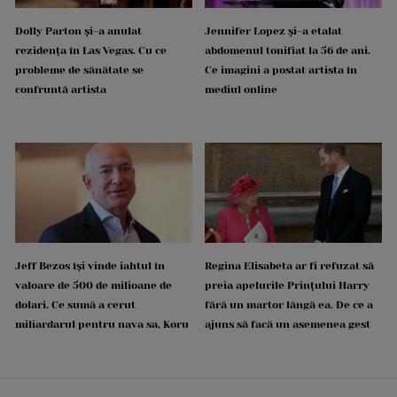
Dolly Parton și-a anulat
Jennifer Lopez și-a etalat
rezidența în Las Vegas. Cu ce
abdomenul tonifiat la 56 de ani.
probleme de sănătate se
Ce imagini a postat artista în
confruntă artista
mediul online
Jeff Bezos își vinde iahtul în
Regina Elisabeta ar fi refuzat să
valoare de 500 de milioane de
preia apelurile Prințului Harry
dolari. Ce sumă a cerut
fără un martor lângă ea. De ce a
miliardarul pentru nava sa, Koru
ajuns să facă un asemenea gest