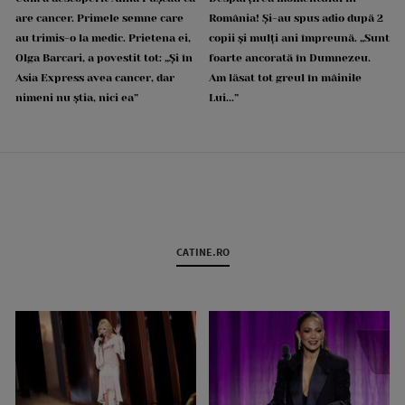
are cancer. Primele semne care
România! Și-au spus adio după 2
au trimis-o la medic. Prietena ei,
copii și mulți ani împreună. „Sunt
Olga Barcari, a povestit tot: „Și în
foarte ancorată în Dumnezeu.
Asia Express avea cancer, dar
Am lăsat tot greul în mâinile
nimeni nu știa, nici ea”
Lui...”
CATINE.RO