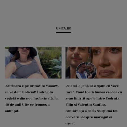
UNICA.RO
„Surioara e pe drum!” :o Wooow,
„Nu mi-e jenă să o spun cu voce
ce veste!! E oficial! Îndrăgita
tare”. Când toată lumea credea că
vedetă e din nou însărcinată, la
s-au liniștit apele între Codruța
40 de ani! Uite ce frumos a
Filip și Valentin Sanfira,
anunțat!
cântăreața a decis să spună tot
adevărul despre mariajul ei
eșuat