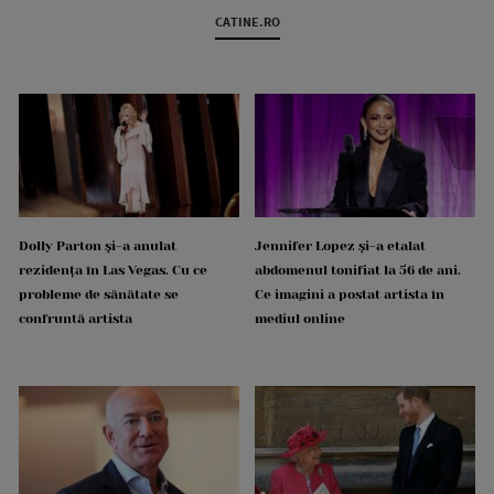
CATINE.RO
Dolly Parton și-a anulat
Jennifer Lopez și-a etalat
rezidența în Las Vegas. Cu ce
abdomenul tonifiat la 56 de ani.
probleme de sănătate se
Ce imagini a postat artista în
confruntă artista
mediul online