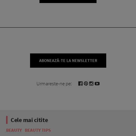
ABONEAZĂ-TE LA NEWSLETTER
Urmareste-ne pe:
Cele mai citite
BEAUTY
BEAUTY TIPS
BE