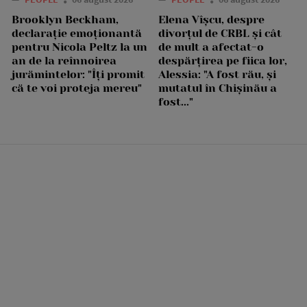
Brooklyn Beckham,
Elena Vîșcu, despre
declarație emoționantă
divorțul de CRBL și cât
pentru Nicola Peltz la un
de mult a afectat-o
an de la reînnoirea
despărțirea pe fiica lor,
jurămintelor: "Îți promit
Alessia: "A fost rău, și
că te voi proteja mereu"
mutatul în Chișinău a
fost..."