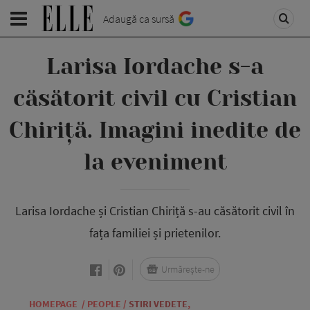
Adaugă ca sursă
Larisa Iordache s-a
căsătorit civil cu Cristian
Chiriță. Imagini inedite de
la eveniment
Larisa Iordache și Cristian Chiriță s-au căsătorit civil în
fața familiei și prietenilor.
Urmărește-ne
HOMEPAGE
/
PEOPLE
/
STIRI VEDETE
,