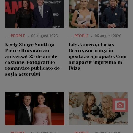
—
PEOPLE
06 august 2026
—
PEOPLE
06 august 2026
Keely Shaye Smith și
Lily James și Lucas
Pierce Brosnan au
Bravo, surprinși în
aniversat 25 de ani de
ipostaze apropiate. Cum
căsnicie. Fotografiile
au apărut împreună în
romantice publicate de
Ibiza
soția actorului
—
PEOPLE
06 august 2026
—
PEOPLE
06 august 2026