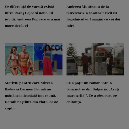
Ce diferență de vârstă există
Andreea Munteanu de la
între Rareș Cojoc și noua lui
Survivor s-a căsătorit civil cu
iubită. Andreea Popescu era mai
logodnicul ei. Imagini cu cei doi
mare decât el
miri
Motivul pentru care Mircea
Ce a pățit un român într-o
Badea și Carmen Brumă nu
benzinărie din Bulgaria: „Aveți
mănâncă niciodată împreună.
mare grijă!”. Ce a observat pe
Detalii neștiute din viața lor de
chitanță
cuplu