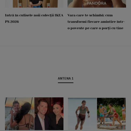
Intră în culisele noii colecții IKEA
Vara care te schimbă: cum
PS 2026
transformi fiecare amintire într-
o poveste pe care o porți cu tine
ANTENA 1