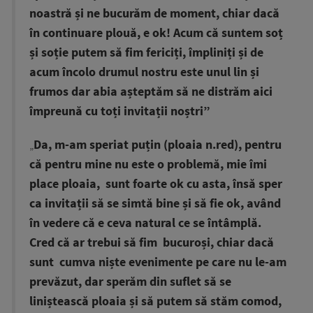
noastră și ne bucurăm de moment, chiar dacă
în continuare plouă, e ok! Acum că suntem soț
și soție putem să fim fericiți, împliniți și de
acum încolo drumul nostru este unul lin și
frumos dar abia așteptăm să ne distrăm aici
împreună cu toți invitații noștri”
„
Da, m-am speriat puțin (ploaia n.red), pentru
că pentru mine nu este o problemă, mie îmi
place ploaia, sunt foarte ok cu asta, însă sper
ca invitații să se simtă bine și să fie ok, având
în vedere că e ceva natural ce se întâmplă.
Cred că ar trebui să fim bucuroși, chiar dacă
sunt cumva niște evenimente pe care nu le-am
prevăzut, dar sperăm din suflet să se
liniștească ploaia și să putem să stăm comod,