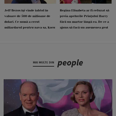
Jeff Bezos își vinde iahtul în
Regina Elisabeta ar fi refuzat să
valoare de 500 de milioane de
preia apelurile Prințului Harry
dolari. Ce sumă a cerut
fără un martor lângă ea. De ce a
miliardarul pentru nava sa, Koru
ajuns să facă un asemenea gest
people
MAI MULTE DIN