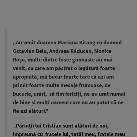
„Au venit doamna Mariana Bitang cu domnul
Octavian Belu, Andreea Răducan, Monica
Roșu, multe dintre foste gimnaste au mai
venit, cu care am păstrat o legătură foarte
apropiată, mă bucur foarte tare că azi am
primit foarte multe mesaje frumoase, de
bucurie, urări, să fim fericiți, ne-au urat numai
de bine și mulți oameni care nu au putut să ne
fie azi alături.”
„Părinții lui Cristian sunt alături de noi,
împreună cu fratele lui, tatăl meu, fratele meu