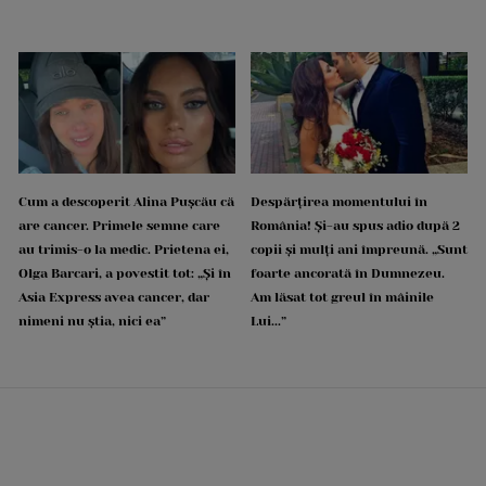
Cum a descoperit Alina Pușcău că
Despărțirea momentului în
are cancer. Primele semne care
România! Și-au spus adio după 2
au trimis-o la medic. Prietena ei,
copii și mulți ani împreună. „Sunt
Olga Barcari, a povestit tot: „Și în
foarte ancorată în Dumnezeu.
Asia Express avea cancer, dar
Am lăsat tot greul în mâinile
nimeni nu știa, nici ea”
Lui...”