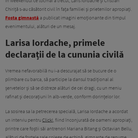
În weekendul ce tocmai a trecut, Laris Iordache și Cristian
Chiriță s-au căsătorit civil în fața familiei și prietenilor apropiați.
Fosta gimnastă
a publicat imagini emoționante din timpul
evenimentului, alături de un mesaj.
Larisa Iordache, primele
declarații de la cununia civilă
Vremea nefavorabilă nu i-a descurajat să se bucure de o
plimbare cu barca, să participe la dansul tradițional al
șervetelor și să se distreze alături de cei dragi, cu un meniu
rafinat și decorațiuni în alb-verde, conform dorințelor lor.
La sosirea sa la petrecerea specială, Larisa Iordache a acordat
un interviu pentru
Click!
, fiind înconjurată de oameni apropiați,
printre care foștii săi antrenori Mariana Bitang și Octavian Bellu,
alături de fostele sale colege de echipă, gimnaste de renume