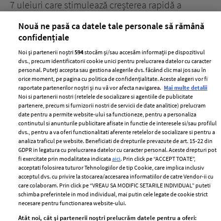
țe
7 uleiuri care stimulează creșterea rapidă a
Ce
părului
de
Nouă ne pasă ca datele tale personale să rămână
confidențiale
Noi și partenerii noștri
594
stocăm și/sau accesăm informații pe dispozitivul
dvs., precum identificatorii cookie unici pentru prelucrarea datelor cu caracter
personal. Puteți accepta sau gestiona alegerile dvs. făcând clic mai jos sau în
orice moment, pe pagina cu politica de confidențialitate. Aceste alegeri vor fi
raportate partenerilor noștri și nu vă vor afecta navigarea.
Mai multe detalii
Noi si partenerii nostri (retelele de socializare si agentiile de publicitate
partenere, precum si furnizorii nostri de servicii de date analitice) prelucram
ELLE Style Awards
Termeni si conditii
date pentru a permite website-ului sa functioneze, pentru a personaliza
2024
continutul si anunturile publicitare afisate in functie de interesele si/sau profilul
Politica de
dvs., pentru a va oferi functionalitati aferente retelelor de socializare si pentru a
Despre ELLE
confidențialitate
analiza traficul pe website. Beneficiati de drepturile prevazute de art. 15-22 din
Romania
GDPR in legatura cu prelucrarea datelor cu caracter personal. Aceste drepturi pot
Politica de cookies
fi exercitate prin modalitatea indicata
aici
. Prin click pe “ACCEPT TOATE”,
Contact
Publicitate
acceptati folosirea tuturor Tehnologiilor de tip Cookie, care implica inclusiv
acceptul dvs. cu privire la stocarea/accesarea informatiilor de catre Vendor-ii cu
Abonamente
care colaboram. Prin click pe “VREAU SA MODIFIC SETARILE INDIVIDUAL” puteti
schimba preferintele in mod individual, mai putin cele legate de cookie strict
necesare pentru functionarea website-ului.
Stiri
Libertatea pentru
Atât noi, cât și partenerii noștri prelucrăm datele pentru a oferi: