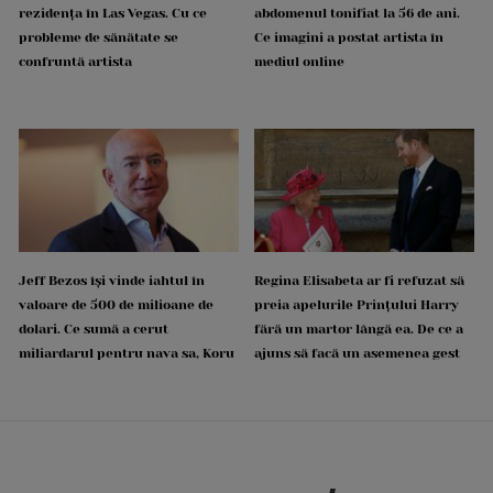
rezidența în Las Vegas. Cu ce
abdomenul tonifiat la 56 de ani.
probleme de sănătate se
Ce imagini a postat artista în
confruntă artista
mediul online
Jeff Bezos își vinde iahtul în
Regina Elisabeta ar fi refuzat să
valoare de 500 de milioane de
preia apelurile Prințului Harry
dolari. Ce sumă a cerut
fără un martor lângă ea. De ce a
miliardarul pentru nava sa, Koru
ajuns să facă un asemenea gest