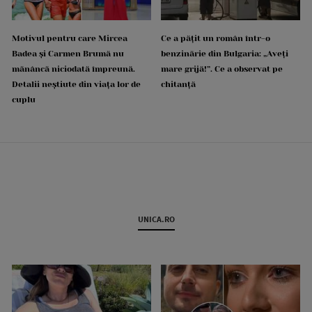
Motivul pentru care Mircea
Ce a pățit un român într-o
Badea și Carmen Brumă nu
benzinărie din Bulgaria: „Aveți
mănâncă niciodată împreună.
mare grijă!”. Ce a observat pe
Detalii neștiute din viața lor de
chitanță
cuplu
UNICA.RO