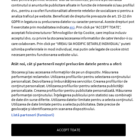
2024
continutul si anunturile publicitare afisate in functie de interesele si/sau profilul
Politica de
dvs., pentru a va oferi functionalitati aferente retelelor de socializare si pentru a
Despre ELLE
confidențialitate
analiza traficul pe website. Beneficiati de drepturile prevazute de art. 15-22 din
Romania
GDPR in legatura cu prelucrarea datelor cu caracter personal. Aceste drepturi pot
Politica de cookies
fi exercitate prin modalitatea indicata
aici
. Prin click pe “ACCEPT TOATE”,
Contact
Publicitate
acceptati folosirea tuturor Tehnologiilor de tip Cookie, care implica inclusiv
acceptul dvs. cu privire la stocarea/accesarea informatiilor de catre Vendor-ii cu
Abonamente
care colaboram. Prin click pe “VREAU SA MODIFIC SETARILE INDIVIDUAL” puteti
schimba preferintele in mod individual, mai putin cele legate de cookie strict
necesare pentru functionarea website-ului.
Stiri
Libertatea pentru
Atât noi, cât și partenerii noștri prelucrăm datele pentru a oferi:
femei
GSP
Stocarea și/sau accesarea informațiilor de pe un dispozitiv. Măsurarea
Viva
performanței reclamelor. Utilizarea profilurilor pentru selectarea conținutului
Unica
personalizat. Dezvoltarea și îmbunătățirea serviciilor. Crearea profilurilor de
Avantaje
conținut personalizat. Utilizarea profilurilor pentru selectarea publicității
Baby
personalizate. Crearea profilurilor pentru publicitate personalizată. Măsurarea
Retete practice
performanței conținutului. Înțelegerea publicului prin statistici sau combinații
Retete
de date din surse diferite. Utilizarea datelor limitate pentru a selecta conținutul.
Utilizarea de date limitate pentru a selecta publicitatea. Date precise de
geolocație și identificarea prin scanarea dispozitivului.
Pariază responsabil! Decizia ONJN nr. 821/25.09.2025.
Listă parteneri (furnizori)
Jocurile de noroc sunt interzise minorilor.
ACCEPT TOATE