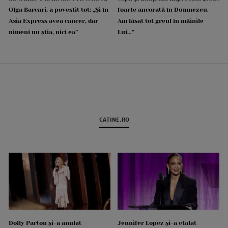
Olga Barcari, a povestit tot: „Și în
foarte ancorată în Dumnezeu.
Asia Express avea cancer, dar
Am lăsat tot greul în mâinile
nimeni nu știa, nici ea”
Lui...”
CATINE.RO
Dolly Parton și-a anulat
Jennifer Lopez și-a etalat