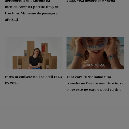
aeroporturi din Europa își
viață. Vezi despre ce e vorba
închide complet porțile timp de
trei luni. Milioane de pasageri,
afectați
Intră în culisele noii colecții IKEA
Vara care te schimbă: cum
PS 2026
transformi fiecare amintire într-
o poveste pe care o porți cu tine