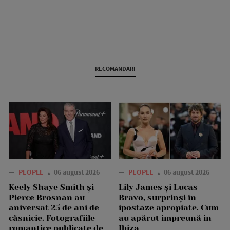
RECOMANDARI
—
PEOPLE
06 august 2026
—
PEOPLE
06 august 2026
Keely Shaye Smith și
Lily James și Lucas
Pierce Brosnan au
Bravo, surprinși în
aniversat 25 de ani de
ipostaze apropiate. Cum
căsnicie. Fotografiile
au apărut împreună în
romantice publicate de
Ibiza