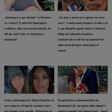
„Surioara e pe drum!” :o Wooow,
„Nu mi-e jenă să o spun cu voce
ce veste!! E oficial! Îndrăgita
tare”. Când toată lumea credea că
vedetă e din nou însărcinată, la
s-au liniștit apele între Codruța
40 de ani! Uite ce frumos a
Filip și Valentin Sanfira,
anunțat!
cântăreața a decis să spună tot
adevărul despre mariajul ei
eșuat
Cum a descoperit Alina Pușcău că
Despărțirea momentului în
are cancer. Primele semne care
România! Și-au spus adio după 2
au trimis-o la medic. Prietena ei,
copii și mulți ani împreună. „Sunt