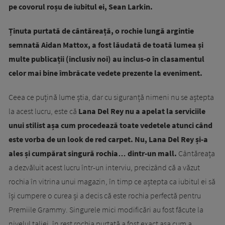
pe covorul roșu de iubitul ei, Sean Larkin.
Ținuta purtată de cântăreață, o rochie lungă argintie
semnată Aidan Mattox, a fost lăudată de toată lumea și
multe publicații (inclusiv noi) au inclus-o în clasamentul
celor mai bine îmbrăcate vedete prezente la eveniment.
Ceea ce puțină lume știa, dar cu siguranță nimeni nu se aștepta
la acest lucru, este că
Lana Del Rey nu a apelat la serviciile
unui stilist așa cum procedează toate vedetele atunci când
este vorba de un look de red carpet. Nu, Lana Del Rey și-a
ales și cumpărat singură rochia… dintr-un mall.
Cântăreața
a dezvăluit acest lucru într-un interviu, precizând că a văzut
rochia în vitrina unui magazin, în timp ce aștepta ca iubitul ei să
își cumpere o curea și a decis că este rochia perfectă pentru
Premiile Grammy. Singurele mici modificări au fost făcute la
nivelul taliei, în rest rochia purtată a fost exact așa cum a