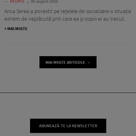
—
PEOPLE
06 august 2026
Anca Serea a povestit pe rețelele de socializare o situație
extrem de neplăcută prin care ea și copiii ei au trecut.
+ MAI MULTE
MAI MULTE ARTICOLE
ABONEAZĂ-TE LA NEWSLETTER