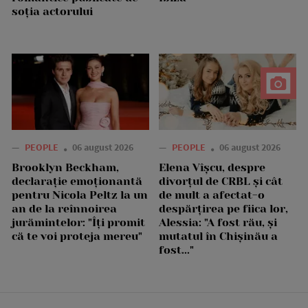
soția actorului
—
PEOPLE
06 august 2026
—
PEOPLE
06 august 2026
Brooklyn Beckham,
Elena Vîșcu, despre
declarație emoționantă
divorțul de CRBL și cât
pentru Nicola Peltz la un
de mult a afectat-o
an de la reînnoirea
despărțirea pe fiica lor,
jurămintelor: "Îți promit
Alessia: "A fost rău, și
că te voi proteja mereu"
mutatul în Chișinău a
fost..."