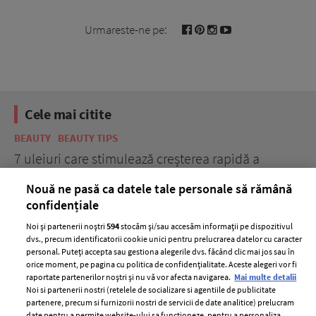
Urmareste-ne pe:
Cele mai citite
BEAUTY
BEAUTY TIPS
BE
țe
7 uleiuri care stimulează creșterea rapidă a
Ce
părului
de
Nouă ne pasă ca datele tale personale să rămână
confidențiale
Noi și partenerii noștri
594
stocăm și/sau accesăm informații pe dispozitivul
dvs., precum identificatorii cookie unici pentru prelucrarea datelor cu caracter
personal. Puteți accepta sau gestiona alegerile dvs. făcând clic mai jos sau în
orice moment, pe pagina cu politica de confidențialitate. Aceste alegeri vor fi
raportate partenerilor noștri și nu vă vor afecta navigarea.
Mai multe detalii
Noi si partenerii nostri (retelele de socializare si agentiile de publicitate
partenere, precum si furnizorii nostri de servicii de date analitice) prelucram
ELLE Style Awards
Termeni si conditii
date pentru a permite website-ului sa functioneze, pentru a personaliza