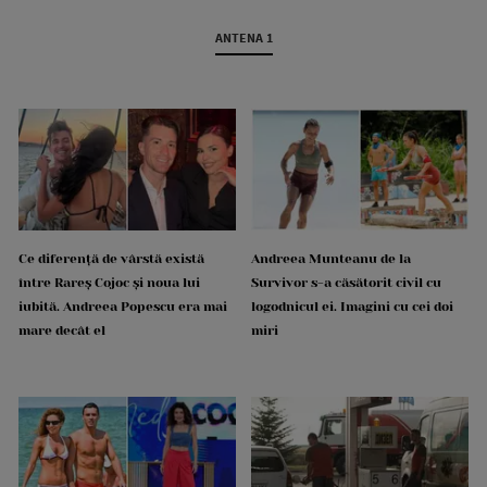
ANTENA 1
Ce diferență de vârstă există
Andreea Munteanu de la
între Rareș Cojoc și noua lui
Survivor s-a căsătorit civil cu
iubită. Andreea Popescu era mai
logodnicul ei. Imagini cu cei doi
mare decât el
miri