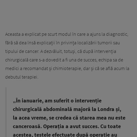
Aceasta a explicat pe scurt modul în care a ajuns la diagnostic,
fără să dea însă explicații în privința localizării tumorii sau
tipului de cancer. A dezvăluit, totuși, că după intervenția
chirurgicală care s-a dovedit a fi una de succes, echipa sa de
medici a recomandat și chimioterapie, dar și că se află acum la
debutul terapiei.
„În ianuarie, am suferit o intervenție
chirurgicală abdominală majoră la Londra și,
la acea vreme, se credea că starea mea nu este
canceroasă. Operația a avut succes. Cu toate
acestea, testele efectuate după operație au