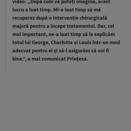
video. „După cum vă puteți imagina, acest
lucru a luat timp. Mi-a luat timp să mă
recuperez după o intervenție chirurgicală
majoră pentru a începe tratamentul. Dar, cel
mai important, ne-a luat timp să le explicăm
totul lui George, Charlotte și Louis într-un mod
adecvat pentru ei și să-i asigurăm că voi fi
bine.”, a mai comunicat Prințesa.