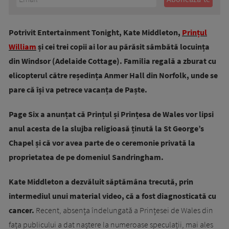
Potrivit Entertainment Tonight, Kate Middleton,
Prințul
William
și cei trei copii ai lor au părăsit sâmbătă locuința
din Windsor (Adelaide Cottage). Familia regală a zburat cu
elicopterul către reședința Anmer Hall din Norfolk, unde se
pare că își va petrece vacanța de Paște.
Page Six a anunțat că Prințul și Prințesa de Wales vor lipsi
anul acesta de la slujba religioasă ținută la St George’s
Chapel și că vor avea parte de o ceremonie privată la
proprietatea de pe domeniul Sandringham.
Kate Middleton a dezvăluit săptămâna trecută, prin
intermediul unui material video, că a fost diagnosticată cu
cancer.
Recent, absența îndelungată a Prințesei de Wales din
fața publicului a dat naștere la numeroase speculații, mai ales