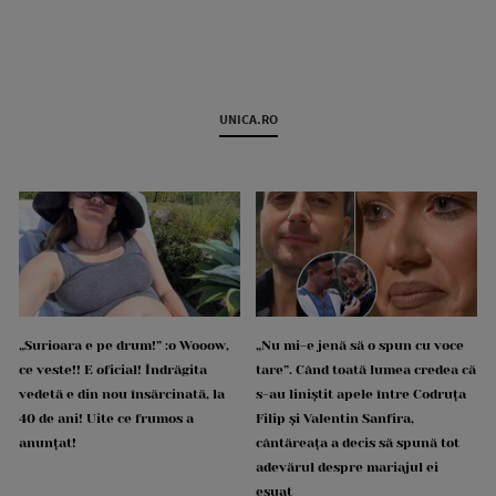
UNICA.RO
„Surioara e pe drum!” :o Wooow,
„Nu mi-e jenă să o spun cu voce
ce veste!! E oficial! Îndrăgita
tare”. Când toată lumea credea că
vedetă e din nou însărcinată, la
s-au liniștit apele între Codruța
40 de ani! Uite ce frumos a
Filip și Valentin Sanfira,
anunțat!
cântăreața a decis să spună tot
adevărul despre mariajul ei
eșuat