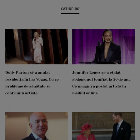
CATINE.RO
Dolly Parton și-a anulat
Jennifer Lopez și-a etalat
rezidența în Las Vegas. Cu ce
abdomenul tonifiat la 56 de ani.
probleme de sănătate se
Ce imagini a postat artista în
confruntă artista
mediul online