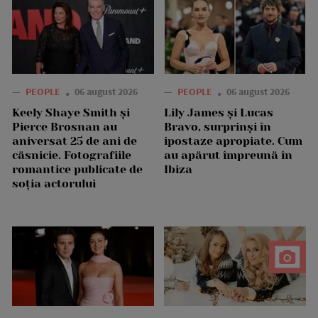
—
PEOPLE
06 august 2026
—
PEOPLE
06 august 2026
Keely Shaye Smith și
Lily James și Lucas
Pierce Brosnan au
Bravo, surprinși în
aniversat 25 de ani de
ipostaze apropiate. Cum
căsnicie. Fotografiile
au apărut împreună în
romantice publicate de
Ibiza
soția actorului