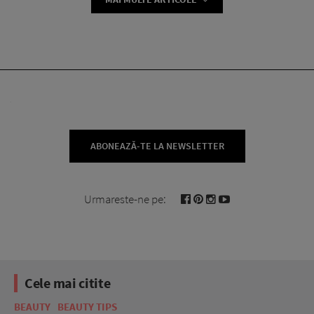
ABONEAZĂ-TE LA NEWSLETTER
Urmareste-ne pe:
Cele mai citite
BEAUTY
BEAUTY TIPS
BE