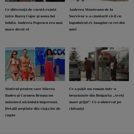
Ce diferență de vârstă există
Andreea Munteanu de la
între Rareș Cojoc și noua lui
Survivor s-a căsătorit civil cu
iubită. Andreea Popescu era mai
logodnicul ei. Imagini cu cei doi
mare decât el
miri
Motivul pentru care Mircea
Ce a pățit un român într-o
Badea și Carmen Brumă nu
benzinărie din Bulgaria: „Aveți
mănâncă niciodată împreună.
mare grijă!”. Ce a observat pe
Detalii neștiute din viața lor de
chitanță
cuplu