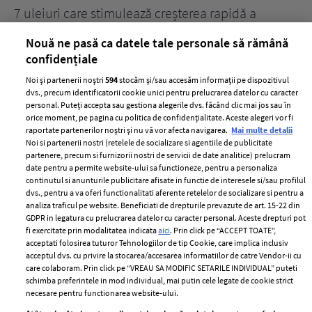
țe
7 uleiuri care stimulează creșterea rapidă a
Ce
părului
de
Nouă ne pasă ca datele tale personale să rămână
confidențiale
Noi și partenerii noștri
594
stocăm și/sau accesăm informații pe dispozitivul
dvs., precum identificatorii cookie unici pentru prelucrarea datelor cu caracter
personal. Puteți accepta sau gestiona alegerile dvs. făcând clic mai jos sau în
orice moment, pe pagina cu politica de confidențialitate. Aceste alegeri vor fi
raportate partenerilor noștri și nu vă vor afecta navigarea.
Mai multe detalii
Noi si partenerii nostri (retelele de socializare si agentiile de publicitate
partenere, precum si furnizorii nostri de servicii de date analitice) prelucram
ELLE Style Awards
Termeni si conditii
date pentru a permite website-ului sa functioneze, pentru a personaliza
2024
continutul si anunturile publicitare afisate in functie de interesele si/sau profilul
Politica de
dvs., pentru a va oferi functionalitati aferente retelelor de socializare si pentru a
Despre ELLE
confidențialitate
analiza traficul pe website. Beneficiati de drepturile prevazute de art. 15-22 din
Romania
GDPR in legatura cu prelucrarea datelor cu caracter personal. Aceste drepturi pot
Politica de cookies
fi exercitate prin modalitatea indicata
aici
. Prin click pe “ACCEPT TOATE”,
Contact
Publicitate
acceptati folosirea tuturor Tehnologiilor de tip Cookie, care implica inclusiv
acceptul dvs. cu privire la stocarea/accesarea informatiilor de catre Vendor-ii cu
Abonamente
care colaboram. Prin click pe “VREAU SA MODIFIC SETARILE INDIVIDUAL” puteti
schimba preferintele in mod individual, mai putin cele legate de cookie strict
necesare pentru functionarea website-ului.
Stiri
Libertatea pentru