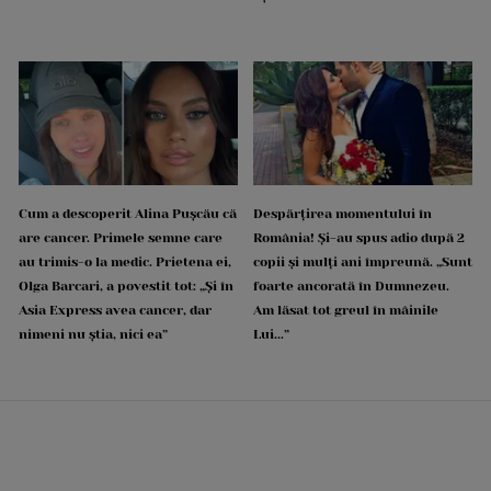
Cum a descoperit Alina Pușcău că
Despărțirea momentului în
are cancer. Primele semne care
România! Și-au spus adio după 2
au trimis-o la medic. Prietena ei,
copii și mulți ani împreună. „Sunt
Olga Barcari, a povestit tot: „Și în
foarte ancorată în Dumnezeu.
Asia Express avea cancer, dar
Am lăsat tot greul în mâinile
nimeni nu știa, nici ea”
Lui...”