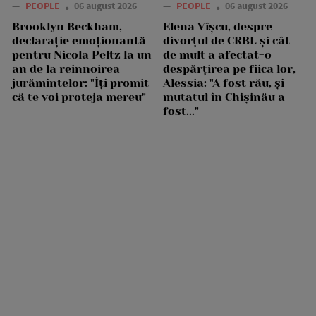
—
PEOPLE
06 august 2026
—
PEOPLE
06 august 2026
Brooklyn Beckham,
Elena Vîșcu, despre
declarație emoționantă
divorțul de CRBL și cât
pentru Nicola Peltz la un
de mult a afectat-o
an de la reînnoirea
despărțirea pe fiica lor,
jurămintelor: "Îți promit
Alessia: "A fost rău, și
că te voi proteja mereu"
mutatul în Chișinău a
fost..."