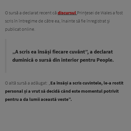
O sursă a declarat recent că
discursul
Prințesei de Wales a fost
scris în întregime de către ea, înainte să fie înregistrat și
publicat online.
„A scris ea însăși fiecare cuvânt”, a declarat
duminică o sursă din interior pentru People.
O altă sursă a adăugat: „
Ea însăși a scris cuvintele, le-a rostit
personal și a vrut să decidă când este momentul potrivit
pentru a da lumii această veste”.