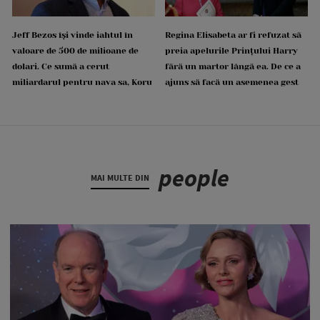
Jeff Bezos își vinde iahtul în
Regina Elisabeta ar fi refuzat să
valoare de 500 de milioane de
preia apelurile Prințului Harry
dolari. Ce sumă a cerut
fără un martor lângă ea. De ce a
miliardarul pentru nava sa, Koru
ajuns să facă un asemenea gest
people
MAI MULTE DIN