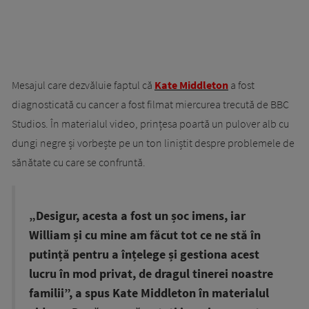
Mesajul care dezvăluie faptul că
Kate Middleton
a fost
diagnosticată cu cancer a fost filmat miercurea trecută de BBC
Studios. În materialul video, prințesa poartă un pulover alb cu
dungi negre și vorbește pe un ton liniștit despre problemele de
sănătate cu care se confruntă.
„Desigur, acesta a fost un șoc imens, iar
William și cu mine am făcut tot ce ne stă în
putință pentru a înțelege și gestiona acest
lucru în mod privat, de dragul tinerei noastre
familii”, a spus Kate Middleton în materialul