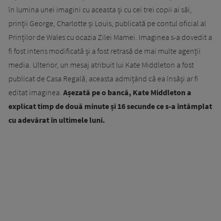
în lumina unei imagini cu aceasta și cu cei trei copii ai săi,
prinții George, Charlotte și Louis, publicată pe contul oficial al
Prinților de Wales cu ocazia Zilei Mamei. Imaginea s-a dovedit a
fi fost intens modificată și a fost retrasă de mai multe agenții
media. Ulterior, un mesaj atribuit lui Kate Middleton a fost
publicat de Casa Regală, aceasta admițând că ea însăși ar fi
editat imaginea.
Așezată pe o bancă, Kate Middleton a
explicat timp de două minute și 16 secunde ce s-a întâmplat
cu adevărat în ultimele luni.