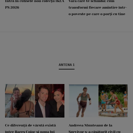
Intră în culisele noii colecții IKEA
Vara care te schimbă: cum
PS 2026
transformi fiecare amintire într-
o poveste pe care o porți cu tine
ANTENA 1
Ce diferență de vârstă există
Andreea Munteanu de la
între Rareș Cojoc și noua lui
Survivor s-a căsătorit civil cu