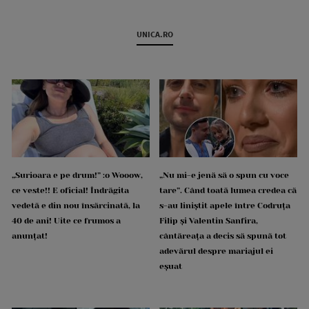
UNICA.RO
„Surioara e pe drum!” :o Wooow,
„Nu mi-e jenă să o spun cu voce
ce veste!! E oficial! Îndrăgita
tare”. Când toată lumea credea că
vedetă e din nou însărcinată, la
s-au liniștit apele între Codruța
40 de ani! Uite ce frumos a
Filip și Valentin Sanfira,
anunțat!
cântăreața a decis să spună tot
adevărul despre mariajul ei
eșuat