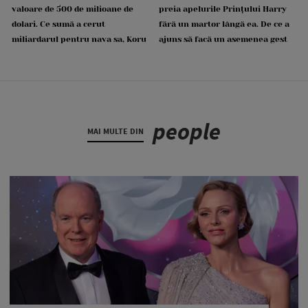
valoare de 500 de milioane de
preia apelurile Prințului Harry
dolari. Ce sumă a cerut
fără un martor lângă ea. De ce a
miliardarul pentru nava sa, Koru
ajuns să facă un asemenea gest
people
MAI MULTE DIN