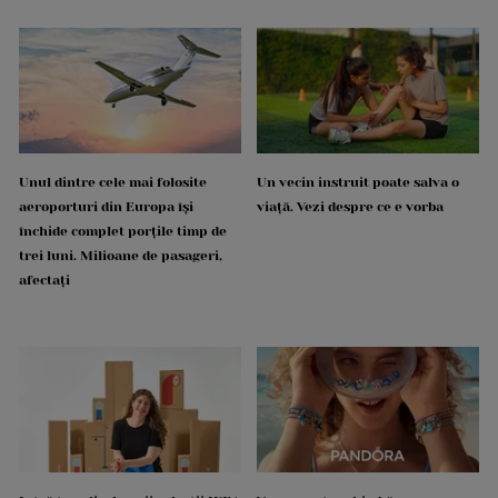
Unul dintre cele mai folosite
Un vecin instruit poate salva o
aeroporturi din Europa își
viață. Vezi despre ce e vorba
închide complet porțile timp de
trei luni. Milioane de pasageri,
afectați