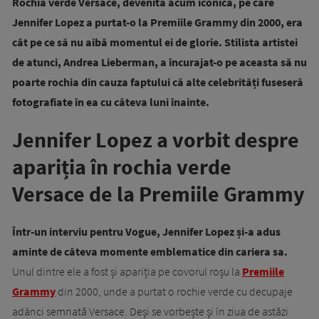
Rochia verde Versace, devenită acum iconică, pe care
Jennifer Lopez a purtat-o la Premiile Grammy din 2000, era
cât pe ce să nu aibă momentul ei de glorie. Stilista artistei
de atunci, Andrea Lieberman, a încurajat-o pe aceasta să nu
poarte rochia din cauza faptului că alte celebrități fuseseră
fotografiate în ea cu câteva luni înainte.
Jennifer Lopez a vorbit despre
apariția în rochia verde
Versace de la Premiile Grammy
Într-un interviu pentru Vogue, Jennifer Lopez și-a adus
aminte de câteva momente emblematice din cariera sa.
Unul dintre ele a fost și apariția pe covorul roșu la
Premiile
Grammy
din 2000, unde a purtat o rochie verde cu decupaje
adânci semnată Versace. Deși se vorbește și în ziua de astăzi