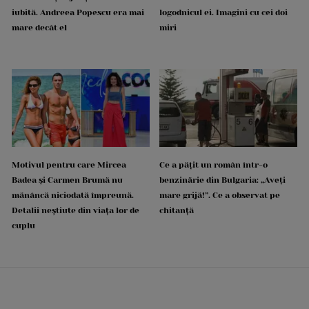
iubită. Andreea Popescu era mai
logodnicul ei. Imagini cu cei doi
mare decât el
miri
Motivul pentru care Mircea
Ce a pățit un român într-o
Badea și Carmen Brumă nu
benzinărie din Bulgaria: „Aveți
mănâncă niciodată împreună.
mare grijă!”. Ce a observat pe
Detalii neștiute din viața lor de
chitanță
cuplu