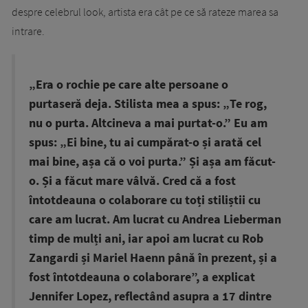
despre celebrul look, artista era cât pe ce să rateze marea sa
intrare.
„Era o rochie pe care alte persoane o
purtaseră deja. Stilista mea a spus: „Te rog,
nu o purta. Altcineva a mai purtat-o.” Eu am
spus: „Ei bine, tu ai cumpărat-o și arată cel
mai bine, așa că o voi purta.” Și așa am făcut-
o. Și a făcut mare vâlvă. Cred că a fost
întotdeauna o colaborare cu toți stiliștii cu
care am lucrat. Am lucrat cu Andrea Lieberman
timp de mulți ani, iar apoi am lucrat cu Rob
Zangardi și Mariel Haenn până în prezent, și a
fost întotdeauna o colaborare”, a explicat
Jennifer Lopez, reflectând asupra a 17 dintre