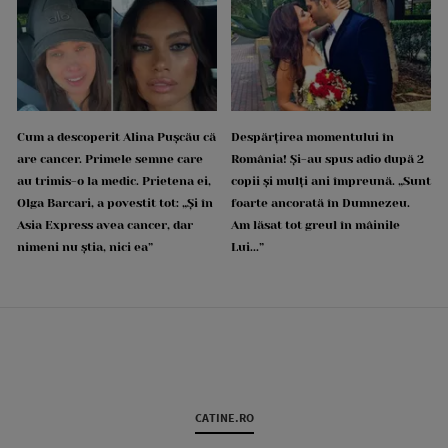
Cum a descoperit Alina Pușcău că
Despărțirea momentului în
are cancer. Primele semne care
România! Și-au spus adio după 2
au trimis-o la medic. Prietena ei,
copii și mulți ani împreună. „Sunt
Olga Barcari, a povestit tot: „Și în
foarte ancorată în Dumnezeu.
Asia Express avea cancer, dar
Am lăsat tot greul în mâinile
nimeni nu știa, nici ea”
Lui...”
CATINE.RO