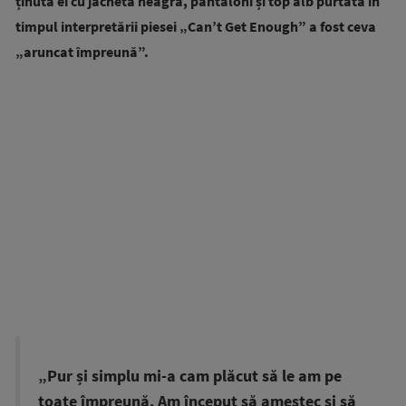
ținuta ei cu jachetă neagră, pantaloni și top alb purtată în
timpul interpretării piesei „Can’t Get Enough” a fost ceva
„aruncat împreună”.
„Pur și simplu mi-a cam plăcut să le am pe
toate împreună. Am început să amestec și să