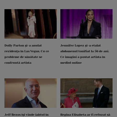
Dolly Parton și-a anulat
Jennifer Lopez și-a etalat
rezidența în Las Vegas. Cu ce
abdomenul tonifiat la 56 de ani.
probleme de sănătate se
Ce imagini a postat artista în
confruntă artista
mediul online
Jeff Bezos își vinde iahtul în
Regina Elisabeta ar fi refuzat să