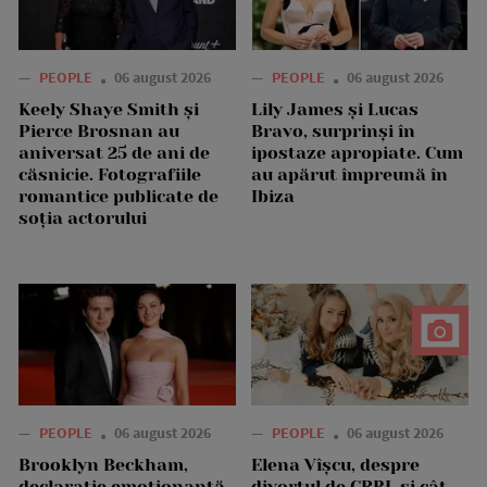
—
PEOPLE
06 august 2026
—
PEOPLE
06 august 2026
Keely Shaye Smith și
Lily James și Lucas
Pierce Brosnan au
Bravo, surprinși în
aniversat 25 de ani de
ipostaze apropiate. Cum
căsnicie. Fotografiile
au apărut împreună în
romantice publicate de
Ibiza
soția actorului
—
PEOPLE
06 august 2026
—
PEOPLE
06 august 2026
Brooklyn Beckham,
Elena Vîșcu, despre
declarație emoționantă
divorțul de CRBL și cât