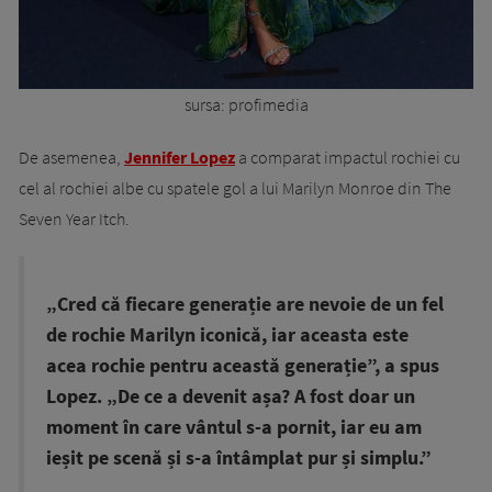
sursa: profimedia
De asemenea,
Jennifer Lopez
a comparat impactul rochiei cu
cel al rochiei albe cu spatele gol a lui Marilyn Monroe din The
Seven Year Itch.
„Cred că fiecare generație are nevoie de un fel
de rochie Marilyn iconică, iar aceasta este
acea rochie pentru această generație”, a spus
Lopez. „De ce a devenit așa? A fost doar un
moment în care vântul s-a pornit, iar eu am
ieșit pe scenă și s-a întâmplat pur și simplu.”