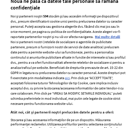
Nouă ne pasă ca datele tale personale să rămână
confidențiale
Noi și partenerii noștri
594
stocăm și/sau accesăm informații pe dispozitivul
dvs., precum identificatorii cookie unici pentru prelucrarea datelor cu caracter
personal. Puteți accepta sau gestiona alegerile dvs. făcând clic mai jos sau în
orice moment, pe pagina cu politica de confidențialitate. Aceste alegeri vor fi
raportate partenerilor noștri și nu vă vor afecta navigarea.
Mai multe detalii
Noi si partenerii nostri (retelele de socializare si agentiile de publicitate
partenere, precum si furnizorii nostri de servicii de date analitice) prelucram
ELLE Style Awards
Termeni si conditii
date pentru a permite website-ului sa functioneze, pentru a personaliza
2024
continutul si anunturile publicitare afisate in functie de interesele si/sau profilul
Politica de
dvs., pentru a va oferi functionalitati aferente retelelor de socializare si pentru a
Despre ELLE
confidențialitate
analiza traficul pe website. Beneficiati de drepturile prevazute de art. 15-22 din
Romania
GDPR in legatura cu prelucrarea datelor cu caracter personal. Aceste drepturi pot
Politica de cookies
fi exercitate prin modalitatea indicata
aici
. Prin click pe “ACCEPT TOATE”,
Contact
Publicitate
acceptati folosirea tuturor Tehnologiilor de tip Cookie, care implica inclusiv
acceptul dvs. cu privire la stocarea/accesarea informatiilor de catre Vendor-ii cu
Abonamente
care colaboram. Prin click pe “VREAU SA MODIFIC SETARILE INDIVIDUAL” puteti
schimba preferintele in mod individual, mai putin cele legate de cookie strict
necesare pentru functionarea website-ului.
Stiri
Libertatea pentru
Atât noi, cât și partenerii noștri prelucrăm datele pentru a oferi:
femei
GSP
Stocarea și/sau accesarea informațiilor de pe un dispozitiv. Măsurarea
Viva
performanței reclamelor. Utilizarea profilurilor pentru selectarea conținutului
Unica