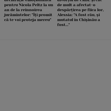
pentru Nicola Peltz la un
de mult a afectat-o
an de la reînnoirea
despărțirea pe fiica lor,
jurămintelor: "Îți promit
Alessia: "A fost rău, și
că te voi proteja mereu"
mutatul în Chișinău a
fost..."