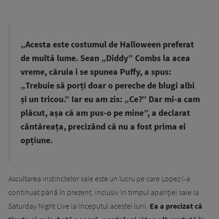
„Acesta este costumul de Halloween preferat
de multă lume. Sean „Diddy” Combs la acea
vreme, căruia i se spunea Puffy, a spus:
„Trebuie să porți doar o pereche de blugi albi
și un tricou.” Iar eu am zis: „Ce?” Dar mi-a cam
plăcut, așa că am pus-o pe mine”, a declarat
cântăreața, precizând că nu a fost prima ei
opțiune.
Ascultarea instinctelor sale este un lucru pe care Lopez l-a
continuat până în prezent, inclusiv în timpul apariției sale la
Saturday Night Live la începutul acestei luni.
Ea a precizat că