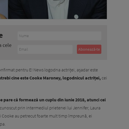
e
a cele
onfirmat pentru E! News logodna actriței, așadar este
ntrebi cine este Cooke Maroney, logodnicul actriței,
cei
 pare că formează un cuplu din iunie 2018, atunci cei
cunoscut prin intermediul prietenei lui Jennifer, Laura
și Cooke au petrecut foarte mult timp împreună, ei
pa.