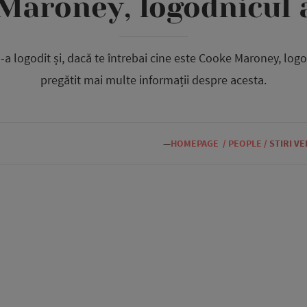
Maroney, logodnicul a
a logodit și, dacă te întrebai cine este Cooke Maroney, logod
pregătit mai multe informații despre acesta.
—
HOMEPAGE
/
PEOPLE
/
STIRI V