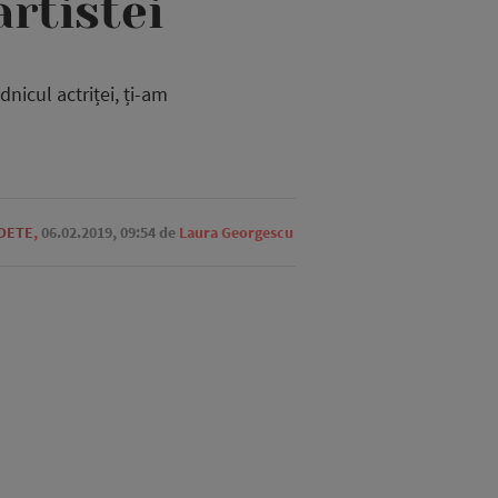
rtistei
nicul actriței, ți-am
EDETE
,
06.02.2019, 09:54
de
Laura Georgescu