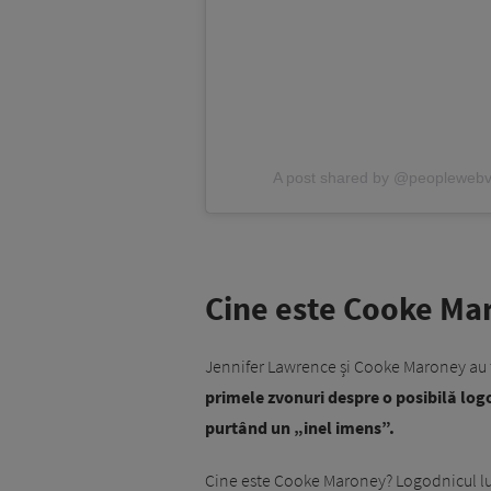
A post shared by @peoplewebv
Cine este Cooke Ma
Jennifer Lawrence și Cooke Maroney au f
primele zvonuri despre o posibilă log
purtând un „inel imens”.
Cine este Cooke Maroney? Logodnicul lui 