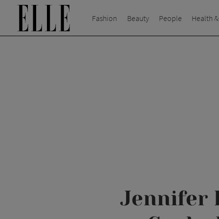
Fashion
Beauty
People
Health &
Jennifer 