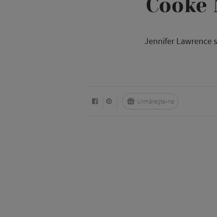
Cooke 
Jennifer Lawrence s-
Urmărește-ne