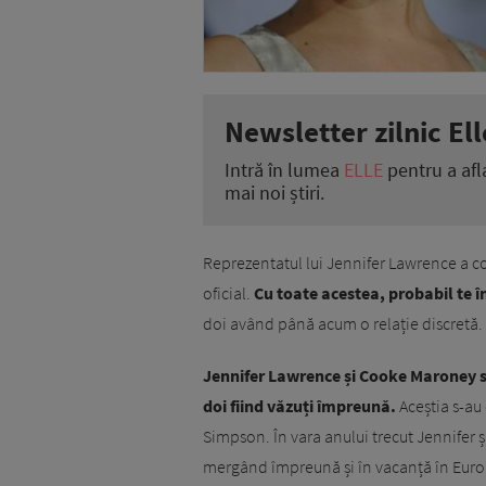
Newsletter zilnic Ell
Intră în lumea
ELLE
pentru a afl
mai noi știri.
Reprezentatul lui Jennifer Lawrence a c
oficial.
Cu toate acestea, probabil te î
doi având până acum o relație discretă.
Jennifer Lawrence și Cooke Maroney se
doi fiind văzuți împreună.
Aceștia s-au 
Simpson. În vara anului trecut Jennifer 
mergând împreună și în vacanță în Euro