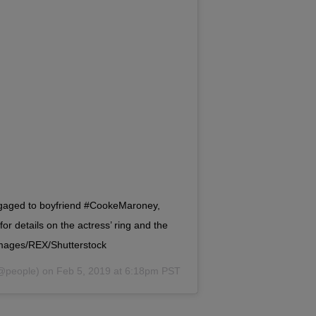
engaged to boyfriend #CookeMaroney,
or details on the actress’ ring and the
 Images/REX/Shutterstock
@people) on
Feb 5, 2019 at 6:18pm PST