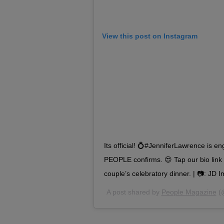
View this post on Instagram
Its official! 💍#JenniferLawrence is 
PEOPLE confirms. 😍 Tap our bio link f
couple’s celebratory dinner. | 📷: JD
A post shared by
People Magazine
(