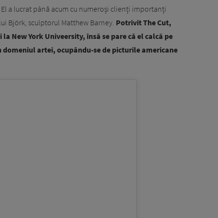
 El a lucrat până acum cu numeroși clienți importanți
 lui Björk, sculptorul Matthew Barney.
Potrivit The Cut,
 la New York Univeersity, însă se pare că el calcă pe
 în domeniul artei, ocupându-se de picturile americane