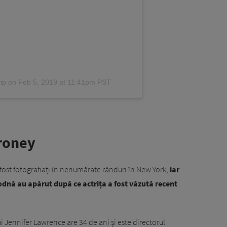
ip
on
Feb 5, 2019 at 11:41pm PST
roney
ost fotografiați în nenumărate rânduri în New York,
iar
odnă au apărut după ce actrița a fost văzută recent
Jennifer Lawrence are 34 de ani și este directorul