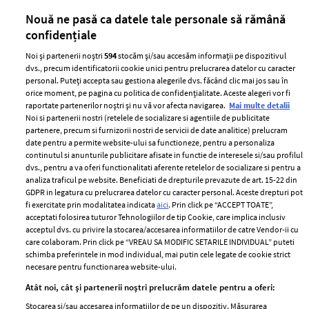
părului
de
Nouă ne pasă ca datele tale personale să rămână
confidențiale
Noi și partenerii noștri
594
stocăm și/sau accesăm informații pe dispozitivul
dvs., precum identificatorii cookie unici pentru prelucrarea datelor cu caracter
personal. Puteți accepta sau gestiona alegerile dvs. făcând clic mai jos sau în
orice moment, pe pagina cu politica de confidențialitate. Aceste alegeri vor fi
raportate partenerilor noștri și nu vă vor afecta navigarea.
Mai multe detalii
Noi si partenerii nostri (retelele de socializare si agentiile de publicitate
partenere, precum si furnizorii nostri de servicii de date analitice) prelucram
ELLE Style Awards
Termeni si conditii
date pentru a permite website-ului sa functioneze, pentru a personaliza
2024
continutul si anunturile publicitare afisate in functie de interesele si/sau profilul
Politica de
dvs., pentru a va oferi functionalitati aferente retelelor de socializare si pentru a
Despre ELLE
confidențialitate
analiza traficul pe website. Beneficiati de drepturile prevazute de art. 15-22 din
Romania
GDPR in legatura cu prelucrarea datelor cu caracter personal. Aceste drepturi pot
Politica de cookies
fi exercitate prin modalitatea indicata
aici
. Prin click pe “ACCEPT TOATE”,
Contact
Publicitate
acceptati folosirea tuturor Tehnologiilor de tip Cookie, care implica inclusiv
acceptul dvs. cu privire la stocarea/accesarea informatiilor de catre Vendor-ii cu
Abonamente
care colaboram. Prin click pe “VREAU SA MODIFIC SETARILE INDIVIDUAL” puteti
schimba preferintele in mod individual, mai putin cele legate de cookie strict
necesare pentru functionarea website-ului.
Stiri
Libertatea pentru
Atât noi, cât și partenerii noștri prelucrăm datele pentru a oferi:
femei
GSP
Stocarea și/sau accesarea informațiilor de pe un dispozitiv. Măsurarea