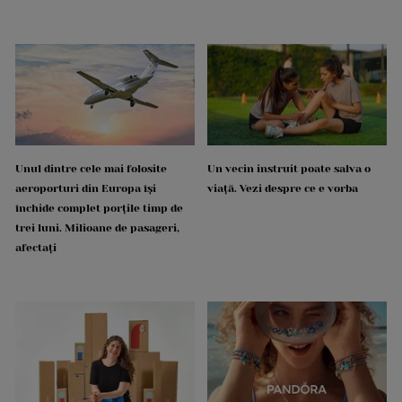
Unul dintre cele mai folosite
Un vecin instruit poate salva o
aeroporturi din Europa își
viață. Vezi despre ce e vorba
închide complet porțile timp de
trei luni. Milioane de pasageri,
afectați