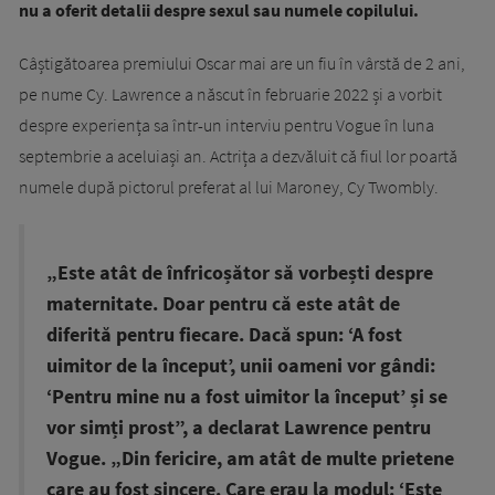
nu a oferit detalii despre sexul sau numele copilului.
Câștigătoarea premiului Oscar mai are un fiu în vârstă de 2 ani,
pe nume Cy. Lawrence a născut în februarie 2022 și a vorbit
despre experiența sa într-un interviu pentru Vogue în luna
septembrie a aceluiași an. Actrița a dezvăluit că fiul lor poartă
numele după pictorul preferat al lui Maroney, Cy Twombly.
„Este atât de înfricoșător să vorbești despre
maternitate. Doar pentru că este atât de
diferită pentru fiecare. Dacă spun: ‘A fost
uimitor de la început’, unii oameni vor gândi:
‘Pentru mine nu a fost uimitor la început’ și se
vor simți prost”, a declarat Lawrence pentru
Vogue. „Din fericire, am atât de multe prietene
care au fost sincere. Care erau la modul: ‘Este