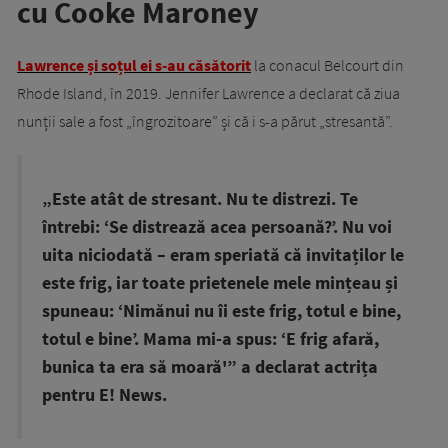
cu Cooke Maroney
Lawrence și soțul ei s-au căsătorit
la conacul Belcourt din
Rhode Island, în 2019. Jennifer Lawrence a declarat că ziua
nunții sale a fost „îngrozitoare” și că i s-a părut „stresantă”.
„Este atât de stresant. Nu te distrezi. Te
întrebi: ‘Se distrează acea persoană?’. Nu voi
uita niciodată – eram speriată că invitaților le
este frig, iar toate prietenele mele mințeau și
spuneau: ‘Nimănui nu îi este frig, totul e bine,
totul e bine’. Mama mi-a spus: ‘E frig afară,
bunica ta era să moară'” a declarat actrița
pentru E! News.