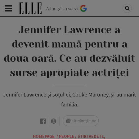
Adaugă ca sursă
Jennifer Lawrence a
devenit mamă pentru a
doua oară. Ce au dezvăluit
surse apropiate actriței
Jennifer Lawrence și soțul ei, Cooke Maroney, și-au mărit
familia.
Urmărește-ne
HOMEPAGE
/
PEOPLE
/
STIRI VEDETE
,