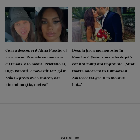
Cum a descoperit Alina Pușcău că
Despărțirea momentului în
are cancer. Primele semne care
România! Și-au spus adio după 2
au trimis-o la medic. Prietena ei,
copii și mulți ani împreună. „Sunt
Olga Barcari, a povestit tot: „Și în
foarte ancorată în Dumnezeu.
Asia Express avea cancer, dar
Am lăsat tot greul în mâinile
nimeni nu știa, nici ea”
Lui...”
CATINE.RO