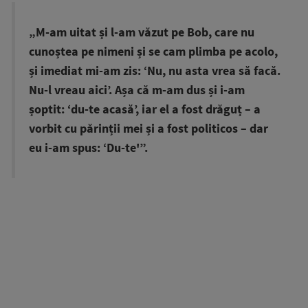
„M-am uitat și l-am văzut pe Bob, care nu
cunoștea pe nimeni și se cam plimba pe acolo,
și imediat mi-am zis: ‘Nu, nu asta vrea să facă.
Nu-l vreau aici’. Așa că m-am dus și i-am
șoptit: ‘du-te acasă’, iar el a fost drăguț – a
vorbit cu părinții mei și a fost politicos – dar
eu i-am spus: ‘Du-te'”.