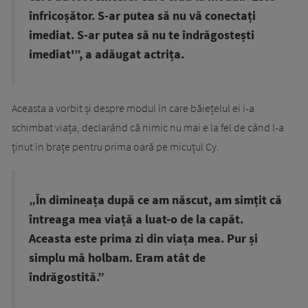
înfricoșător. S-ar putea să nu vă conectați
imediat. S-ar putea să nu te îndrăgostești
imediat'”, a adăugat actrița.
Aceasta a vorbit și despre modul în care băiețelul ei i-a
schimbat viața, declarând că nimic nu mai e la fel de când l-a
ținut în brațe pentru prima oară pe micuțul Cy.
„În dimineața după ce am născut, am simțit că
întreaga mea viață a luat-o de la capăt.
Aceasta este prima zi din viața mea. Pur și
simplu mă holbam. Eram atât de
îndrăgostită.”