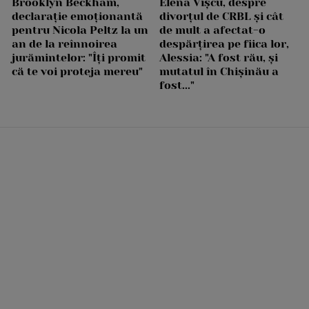
Brooklyn Beckham,
Elena Vîșcu, despre
declarație emoționantă
divorțul de CRBL și cât
pentru Nicola Peltz la un
de mult a afectat-o
an de la reînnoirea
despărțirea pe fiica lor,
jurămintelor: "Îți promit
Alessia: "A fost rău, și
că te voi proteja mereu"
mutatul în Chișinău a
fost..."