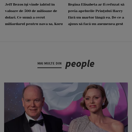
Jeff Bezos își vinde iahtul în
Regina Elisabeta ar fi refuzat să
valoare de 500 de milioane de
preia apelurile Prințului Harry
dolari. Ce sumă a cerut
fără un martor lângă ea. De ce a
miliardarul pentru nava sa, Koru
ajuns să facă un asemenea gest
people
MAI MULTE DIN