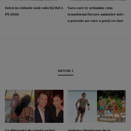
Intră în culisele noii colecții IKEA
Vara care te schimbă: cum
PS 2026
transformi fiecare amintire într-
o poveste pe care o porți cu tine
ANTENA 1
Ce diferență de vârstă există
Andreea Munteanu de la