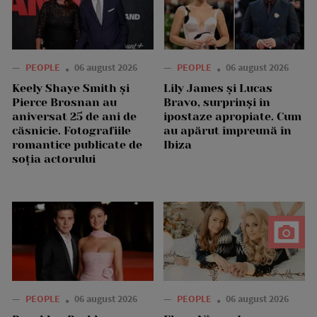
—
PEOPLE
06 august 2026
—
PEOPLE
06 august 2026
Keely Shaye Smith și
Lily James și Lucas
Pierce Brosnan au
Bravo, surprinși în
aniversat 25 de ani de
ipostaze apropiate. Cum
căsnicie. Fotografiile
au apărut împreună în
romantice publicate de
Ibiza
soția actorului
—
PEOPLE
06 august 2026
—
PEOPLE
06 august 2026