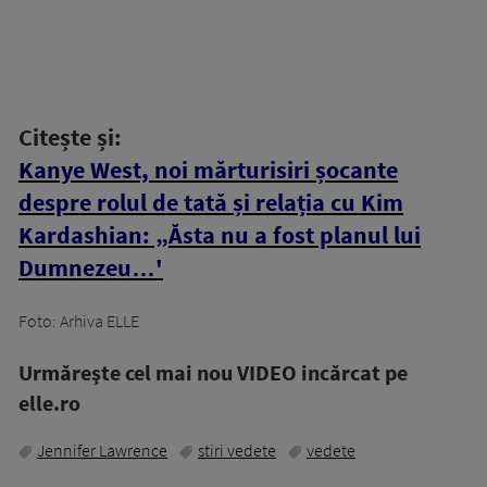
Citește și:
Kanye West, noi mărturisiri șocante
despre rolul de tată și relația cu Kim
Kardashian: „Ăsta nu a fost planul lui
Dumnezeu…'
Foto: Arhiva ELLE
Urmăreşte cel mai nou VIDEO incărcat pe
elle.ro
Jennifer Lawrence
stiri vedete
vedete