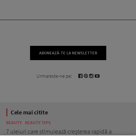
ABONEAZĂ-TE LA NEWSLETTER
Urmareste-ne pe:
Cele mai citite
BEAUTY
BEAUTY TIPS
BE
țe
7 uleiuri care stimulează creșterea rapidă a
Ce