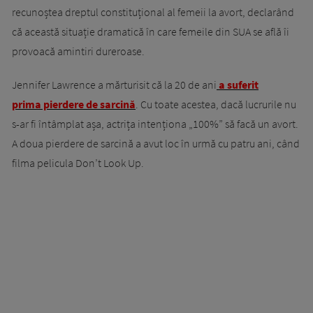
recunoștea dreptul constituțional al femeii la avort, declarând
că această situație dramatică în care femeile din SUA se află îi
provoacă amintiri dureroase.
Jennifer Lawrence a mărturisit că la 20 de ani
a suferit
prima pierdere de sarcină
. Cu toate acestea, dacă lucrurile nu
s-ar fi întâmplat așa, actrița intenționa „100%” să facă un avort.
A doua pierdere de sarcină a avut loc în urmă cu patru ani, când
filma pelicula Don’t Look Up.