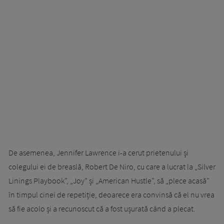
De asemenea, Jennifer Lawrence i-a cerut prietenului și
colegului ei de breaslă, Robert De Niro, cu care a lucrat la „Silver
Linings Playbook”, „Joy” și „American Hustle”, să „plece acasă”
în timpul cinei de repetiție, deoarece era convinsă că el nu vrea
să fie acolo și a recunoscut că a fost ușurată când a plecat.