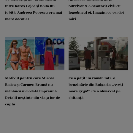
între Rareș Cojoc și noua lui
Survivor s-a căsătorit civil cu
iubită. Andreea Popescu era mai
logodnicul ei. Imagini cu cei doi
mare decât el
miri
Motivul pentru care Mircea
Ce a pățit un român într-o
Badea și Carmen Brumă nu
benzinărie din Bulgaria: „Aveți
mănâncă niciodată împreună.
mare grijă!”. Ce a observat pe
Detalii neștiute din viața lor de
chitanță
cuplu