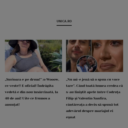
UNICA.RO
„Surioara e pe drum!” :o Wooow,
„Nu mi-e jenă să o spun cu voce
ce veste!! E oficial! Îndrăgita
tare”. Când toată lumea credea că
vedetă e din nou însărcinată, la
s-au liniștit apele între Codruța
40 de ani! Uite ce frumos a
Filip și Valentin Sanfira,
anunțat!
cântăreața a decis să spună tot
adevărul despre mariajul ei
eșuat