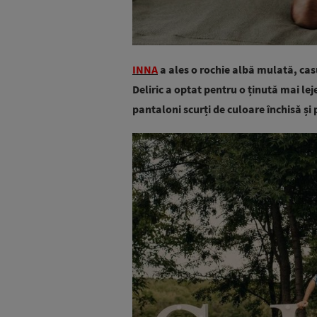
INNA
a ales o rochie albă mulată, cas
Deliric a optat pentru o ținută mai l
pantaloni scurți de culoare închisă și 