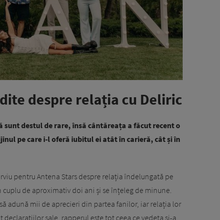
dite despre relația cu Deliric
ă sunt destul de rare, însă cântăreața a făcut recent o
inul pe care i-l oferă iubitul ei atât în carieră, cât și în
nterviu pentru Antena Stars despre relația îndelungată pe
n cuplu de aproximativ doi ani și se înțeleg de minune.
ă adună mii de aprecieri din partea fanilor, iar relația lor
t declarațiilor sale, rapperul este tot ceea ce vedeta și-a