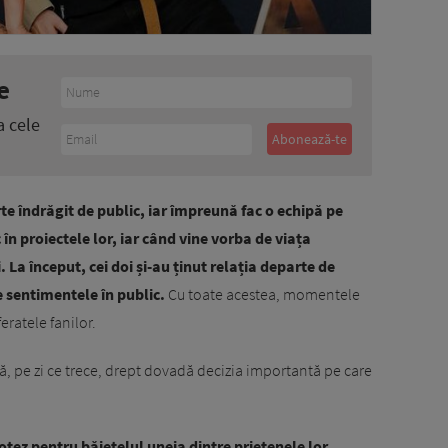
e
a cele
te îndrăgit de public, iar împreună fac o echipă pe
c în proiectele lor, iar când vine vorba de viața
 La început, cei doi și-au ținut relația departe de
e sentimentele în public.
Cu toate acestea, momentele
eratele fanilor.
că, pe zi ce trece, drept dovadă decizia importantă pe care
otez pentru băiețelul uneia dintre prietenele lor