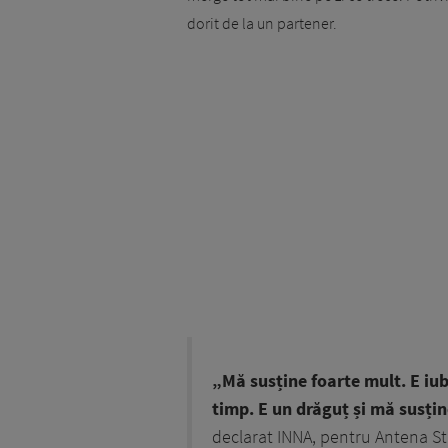
dorit de la un partener.
„Mă susține foarte mult. E iub
timp. E un drăguț și mă susține,
declarat INNA, pentru Antena St