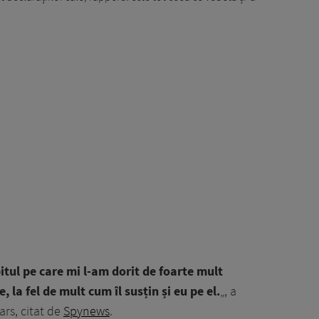
itul pe care mi l-am dorit de foarte mult
 la fel de mult cum îl susțin și eu pe el.
„, a
ars, citat de
Spynews
.