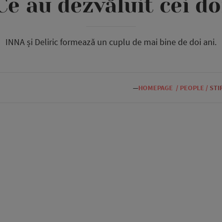
Ce au dezvăluit cei do
INNA și Deliric formează un cuplu de mai bine de doi ani.
—
HOMEPAGE
/
PEOPLE
/
STI