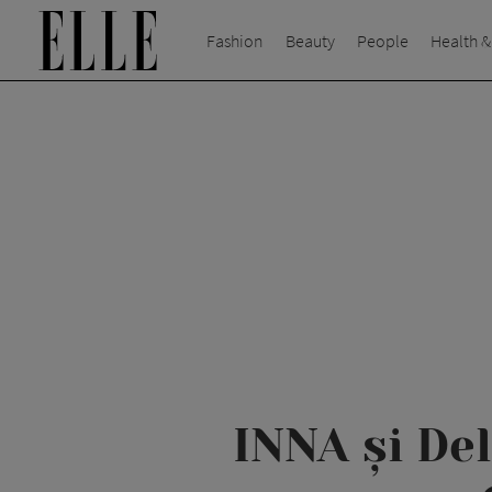
Fashion
Beauty
People
Health &
INNA și Del