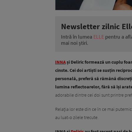
Newsletter zilnic Ell
Intră în lumea
ELLE
pentru a afl
mai noi știri.
INNA
și Deliric formează un cuplu foar
cinste. Cei doi artiști se susțin recipro
personală, preferă să rămână discreți.
lumina reflectoarelor, fără să își arat
adorabile dintre cei doi sunt printre pref
Relația lor este din ce în ce mai puterni
au luat-o zilele trecute.
INNA și
Deliric
au fost recent nași de b