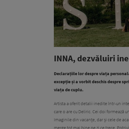
INNA, dezvăluiri ine
Declarațiile lor despre viața personal
excepție și a vorbit deschis despre sprij
viața de cuplu.
Artista a oferit detalii inedite într-un i
care o are cu Deliric. Cei doi formează u
Imaginile din vacanțe, dar și cele de acas
merge tot mai bine pe zi ce trece. Potrivi