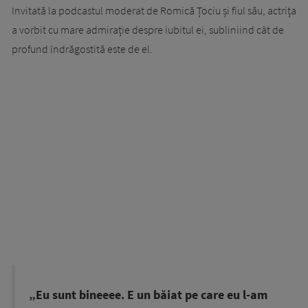
Invitată la podcastul moderat de Romică Țociu și fiul său, actrița
a vorbit cu mare admirație despre iubitul ei, subliniind cât de
profund îndrăgostită este de el.
„Eu sunt bineeee. E un băiat pe care eu l-am