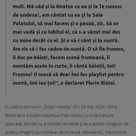
mult. Mă văd și la Neatza cu ea și la Te cunosc
de undeva!, am cântat cu ea și la Sala
Palatului, să mai facem și o pauză, zic. Să se
mai vadă și cu iubitul ei, că s-a văzut mai des
cu mine decât cu el. Și o să-i cânt și la nuntă.
Am zis că-i fac cadou de nuntă. O să fie frumos,
îi duc pe băieți, facem scenă frumoasă, îi
montăm acolo în curte, îi cântă băieții, tot!
Frumos! O masă să dea! Îmi fac playlist pentru
nuntă, îmi iau țol!”, a declarat Florin Ristei.
În cadrul emisiunii „Super Neatza” din 19 mai 2024, Ilona
Brezoianu a surprins echipa matinalului cu o dezvăluire
specială. Actrița nu a rezistat tentației și le-a arătat colegilor de
platou imagini cu rochia ei de mireasă. Momentul, transmis în