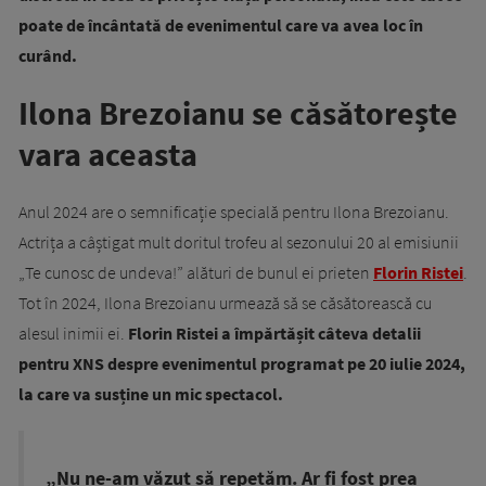
poate de încântată de evenimentul care va avea loc în
curând.
Ilona Brezoianu se căsătorește
vara aceasta
Anul 2024 are o semnificație specială pentru Ilona Brezoianu.
Actrița a câștigat mult doritul trofeu al sezonului 20 al emisiunii
„Te cunosc de undeva!” alături de bunul ei prieten
Florin Ristei
.
Tot în 2024, Ilona Brezoianu urmează să se căsătorească cu
alesul inimii ei.
Florin Ristei a împărtășit câteva detalii
pentru XNS despre evenimentul programat pe 20 iulie 2024,
la care va susține un mic spectacol.
„Nu ne-am văzut să repetăm. Ar fi fost prea