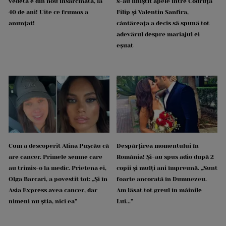
vedetă e din nou însărcinată, la
s-au liniștit apele între Codruța
40 de ani! Uite ce frumos a
Filip și Valentin Sanfira,
anunțat!
cântăreața a decis să spună tot
adevărul despre mariajul ei
eșuat
Cum a descoperit Alina Pușcău că
Despărțirea momentului în
are cancer. Primele semne care
România! Și-au spus adio după 2
au trimis-o la medic. Prietena ei,
copii și mulți ani împreună. „Sunt
Olga Barcari, a povestit tot: „Și în
foarte ancorată în Dumnezeu.
Asia Express avea cancer, dar
Am lăsat tot greul în mâinile
nimeni nu știa, nici ea”
Lui...”