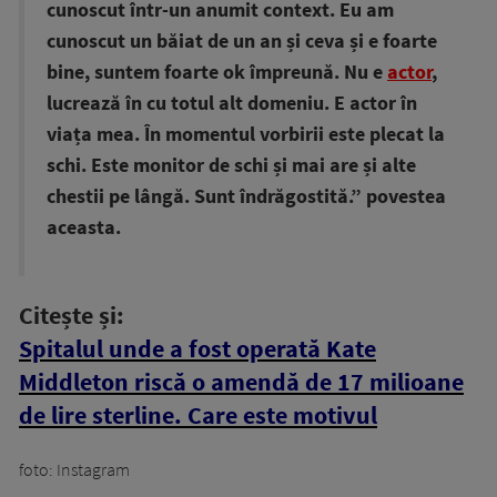
cunoscut într-un anumit context. Eu am
cunoscut un băiat de un an și ceva și e foarte
bine, suntem foarte ok împreună. Nu e
actor
,
lucrează în cu totul alt domeniu. E actor în
viața mea. În momentul vorbirii este plecat la
schi. Este monitor de schi și mai are și alte
chestii pe lângă. Sunt îndrăgostită.” povestea
aceasta.
Citește și:
Spitalul unde a fost operată Kate
Middleton riscă o amendă de 17 milioane
de lire sterline. Care este motivul
foto: Instagram