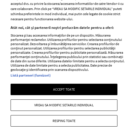
acceptul dvs. cu privire la stocarea/accesarea informatiilor de catre Vendor-ii cu
Abonamente
care colaboram. Prin click pe “VREAU SA MODIFIC SETARILE INDIVIDUAL” puteti
schimba preferintele in mod individual, mai putin cele legate de cookie strict
necesare pentru functionarea website-ului.
Stiri
Libertatea pentru
Atât noi, cât și partenerii noștri prelucrăm datele pentru a oferi:
femei
GSP
Stocarea și/sau accesarea informațiilor de pe un dispozitiv. Măsurarea
Viva
performanței reclamelor. Utilizarea profilurilor pentru selectarea conținutului
Unica
personalizat. Dezvoltarea și îmbunătățirea serviciilor. Crearea profilurilor de
Avantaje
conținut personalizat. Utilizarea profilurilor pentru selectarea publicității
Baby
personalizate. Crearea profilurilor pentru publicitate personalizată. Măsurarea
Retete practice
performanței conținutului. Înțelegerea publicului prin statistici sau combinații
Retete
de date din surse diferite. Utilizarea datelor limitate pentru a selecta conținutul.
Utilizarea de date limitate pentru a selecta publicitatea. Date precise de
geolocație și identificarea prin scanarea dispozitivului.
Pariază responsabil! Decizia ONJN nr. 821/25.09.2025.
Listă parteneri (furnizori)
Jocurile de noroc sunt interzise minorilor.
ACCEPT TOATE
Copyright © 2026 Ringier Romania SRL
VREAU SA MODIFIC SETARILE INDIVIDUAL
RESPING TOATE