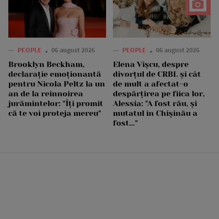
—
PEOPLE
06 august 2026
—
PEOPLE
06 august 2026
Brooklyn Beckham,
Elena Vîșcu, despre
declarație emoționantă
divorțul de CRBL și cât
pentru Nicola Peltz la un
de mult a afectat-o
an de la reînnoirea
despărțirea pe fiica lor,
jurămintelor: "Îți promit
Alessia: "A fost rău, și
că te voi proteja mereu"
mutatul în Chișinău a
fost..."