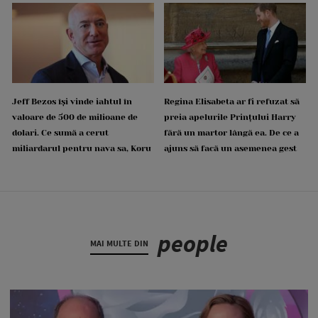
Jeff Bezos își vinde iahtul în
Regina Elisabeta ar fi refuzat să
valoare de 500 de milioane de
preia apelurile Prințului Harry
dolari. Ce sumă a cerut
fără un martor lângă ea. De ce a
miliardarul pentru nava sa, Koru
ajuns să facă un asemenea gest
people
MAI MULTE DIN