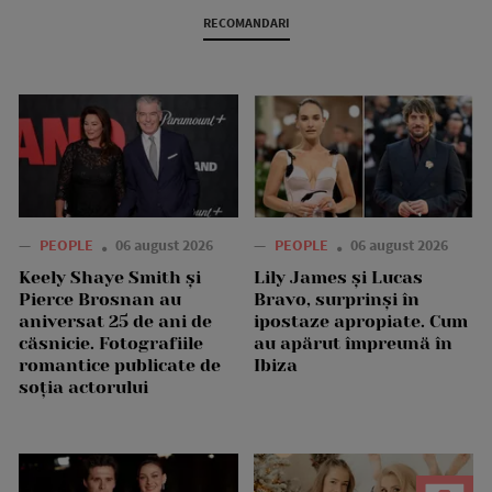
RECOMANDARI
—
PEOPLE
06 august 2026
—
PEOPLE
06 august 2026
Keely Shaye Smith și
Lily James și Lucas
Pierce Brosnan au
Bravo, surprinși în
aniversat 25 de ani de
ipostaze apropiate. Cum
căsnicie. Fotografiile
au apărut împreună în
romantice publicate de
Ibiza
soția actorului