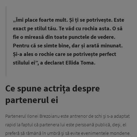
„Îmi place foarte mult. Și ți se potrivește. Este
exact pe stilul tău. Te văd cu rochia asta. O să
fie o mireasă din toate punctele de vedere.
Pentru că se simte bine, dar și arată minunat.
Și-a ales o rochie care se potrivește perfect
stilului ei”, a declarat Ellida Toma.
Ce spune actrița despre
partenerul ei
Partenerul Ilonei Brezoianu este antrenor de schi și s-a adaptat
rapid la faptul că partenera lui este persoană publică, deși, el
preferă să rămână în umbră și să evite evenimentele mondene.