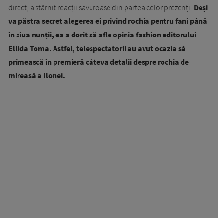
direct, a stârnit reacții savuroase din partea celor prezenți.
Deși
va păstra secret alegerea ei privind rochia pentru fani până
în ziua nunții, ea a dorit să afle opinia fashion editorului
Ellida Toma. Astfel, telespectatorii au avut ocazia să
primească în premieră câteva detalii despre rochia de
mireasă a Ilonei.