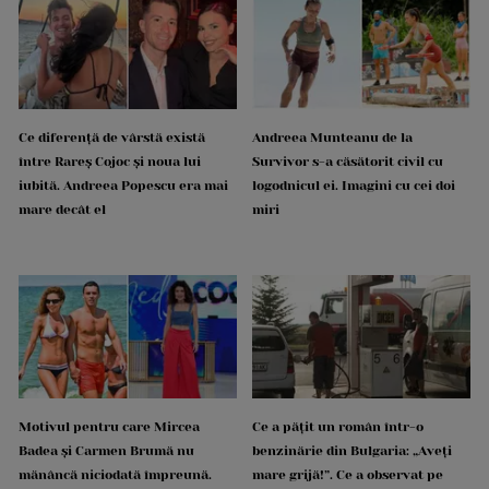
Ce diferență de vârstă există
Andreea Munteanu de la
între Rareș Cojoc și noua lui
Survivor s-a căsătorit civil cu
iubită. Andreea Popescu era mai
logodnicul ei. Imagini cu cei doi
mare decât el
miri
Motivul pentru care Mircea
Ce a pățit un român într-o
Badea și Carmen Brumă nu
benzinărie din Bulgaria: „Aveți
mănâncă niciodată împreună.
mare grijă!”. Ce a observat pe