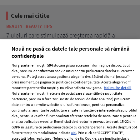
Cele mai citite
BEAUTY
BEAUTY TIPS
BE
țe
7 uleiuri care stimulează creșterea rapidă a
Ce
părului
de
Nouă ne pasă ca datele tale personale să rămână
confidențiale
Noi și partenerii noștri
594
stocăm și/sau accesăm informații pe dispozitivul
dvs., precum identificatorii cookie unici pentru prelucrarea datelor cu caracter
personal. Puteți accepta sau gestiona alegerile dvs. făcând clic mai jos sau în
orice moment, pe pagina cu politica de confidențialitate. Aceste alegeri vor fi
raportate partenerilor noștri și nu vă vor afecta navigarea.
Mai multe detalii
Noi si partenerii nostri (retelele de socializare si agentiile de publicitate
partenere, precum si furnizorii nostri de servicii de date analitice) prelucram
ELLE Style Awards
Termeni si conditii
date pentru a permite website-ului sa functioneze, pentru a personaliza
2024
continutul si anunturile publicitare afisate in functie de interesele si/sau profilul
Politica de
dvs., pentru a va oferi functionalitati aferente retelelor de socializare si pentru a
Despre ELLE
confidențialitate
analiza traficul pe website. Beneficiati de drepturile prevazute de art. 15-22 din
Romania
GDPR in legatura cu prelucrarea datelor cu caracter personal. Aceste drepturi pot
Politica de cookies
fi exercitate prin modalitatea indicata
aici
. Prin click pe “ACCEPT TOATE”,
Contact
Publicitate
acceptati folosirea tuturor Tehnologiilor de tip Cookie, care implica inclusiv