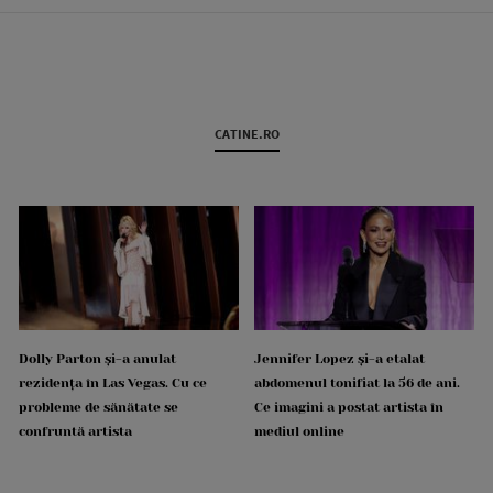
CATINE.RO
Dolly Parton și-a anulat
Jennifer Lopez și-a etalat
rezidența în Las Vegas. Cu ce
abdomenul tonifiat la 56 de ani.
probleme de sănătate se
Ce imagini a postat artista în
confruntă artista
mediul online