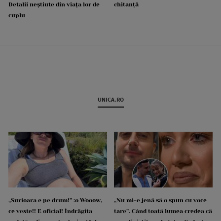
Detalii neștiute din viața lor de
chitanță
cuplu
UNICA.RO
„Surioara e pe drum!” :o Wooow,
„Nu mi-e jenă să o spun cu voce
ce veste!! E oficial! Îndrăgita
tare”. Când toată lumea credea că