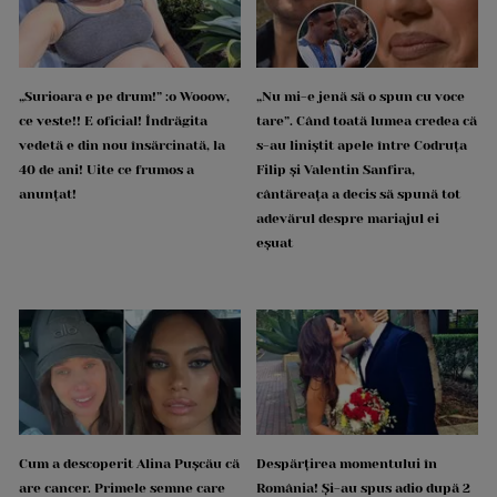
„Surioara e pe drum!” :o Wooow,
„Nu mi-e jenă să o spun cu voce
ce veste!! E oficial! Îndrăgita
tare”. Când toată lumea credea că
vedetă e din nou însărcinată, la
s-au liniștit apele între Codruța
40 de ani! Uite ce frumos a
Filip și Valentin Sanfira,
anunțat!
cântăreața a decis să spună tot
adevărul despre mariajul ei
eșuat
Cum a descoperit Alina Pușcău că
Despărțirea momentului în
are cancer. Primele semne care
România! Și-au spus adio după 2