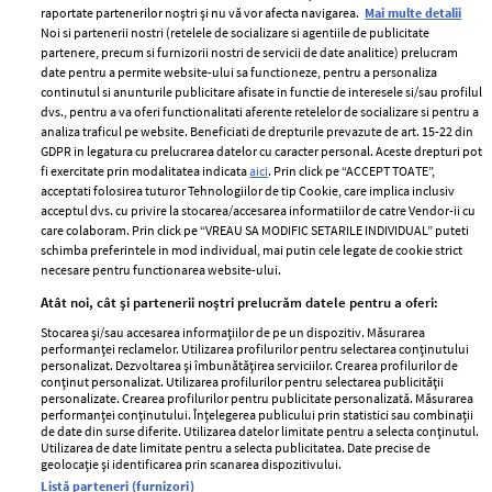
raportate partenerilor noștri și nu vă vor afecta navigarea.
Mai multe detalii
Noi si partenerii nostri (retelele de socializare si agentiile de publicitate
partenere, precum si furnizorii nostri de servicii de date analitice) prelucram
ELLE Style Awards
Termeni si conditii
date pentru a permite website-ului sa functioneze, pentru a personaliza
2024
continutul si anunturile publicitare afisate in functie de interesele si/sau profilul
Politica de
dvs., pentru a va oferi functionalitati aferente retelelor de socializare si pentru a
Despre ELLE
confidențialitate
analiza traficul pe website. Beneficiati de drepturile prevazute de art. 15-22 din
Romania
GDPR in legatura cu prelucrarea datelor cu caracter personal. Aceste drepturi pot
Politica de cookies
fi exercitate prin modalitatea indicata
aici
. Prin click pe “ACCEPT TOATE”,
Contact
Publicitate
acceptati folosirea tuturor Tehnologiilor de tip Cookie, care implica inclusiv
acceptul dvs. cu privire la stocarea/accesarea informatiilor de catre Vendor-ii cu
Abonamente
care colaboram. Prin click pe “VREAU SA MODIFIC SETARILE INDIVIDUAL” puteti
schimba preferintele in mod individual, mai putin cele legate de cookie strict
necesare pentru functionarea website-ului.
Stiri
Libertatea pentru
Atât noi, cât și partenerii noștri prelucrăm datele pentru a oferi:
femei
GSP
Stocarea și/sau accesarea informațiilor de pe un dispozitiv. Măsurarea
Viva
performanței reclamelor. Utilizarea profilurilor pentru selectarea conținutului
Unica
personalizat. Dezvoltarea și îmbunătățirea serviciilor. Crearea profilurilor de
Avantaje
conținut personalizat. Utilizarea profilurilor pentru selectarea publicității
Baby
personalizate. Crearea profilurilor pentru publicitate personalizată. Măsurarea
Retete practice
performanței conținutului. Înțelegerea publicului prin statistici sau combinații
Retete
de date din surse diferite. Utilizarea datelor limitate pentru a selecta conținutul.
Utilizarea de date limitate pentru a selecta publicitatea. Date precise de
geolocație și identificarea prin scanarea dispozitivului.
Pariază responsabil! Decizia ONJN nr. 821/25.09.2025.
Listă parteneri (furnizori)