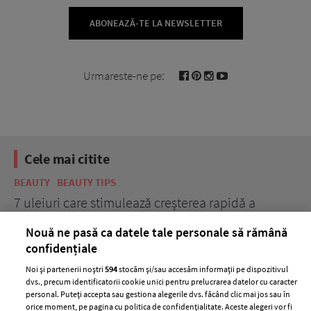
ABONEAZĂ-TE LA NEWSLETTER
Urmareste-ne pe:
Cele mai citite
BEAUTY
BEAUTY TIPS
BE
țe
7 uleiuri care stimulează creșterea rapidă a
Ce
părului
de
Nouă ne pasă ca datele tale personale să rămână
confidențiale
Noi și partenerii noștri
594
stocăm și/sau accesăm informații pe dispozitivul
dvs., precum identificatorii cookie unici pentru prelucrarea datelor cu caracter
personal. Puteți accepta sau gestiona alegerile dvs. făcând clic mai jos sau în
orice moment, pe pagina cu politica de confidențialitate. Aceste alegeri vor fi