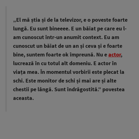
„El mă știa și de la televizor, e o poveste foarte
lungă. Eu sunt bineeee. E un băiat pe care eu l-
am cunoscut într-un anumit context. Eu am
cunoscut un băiat de un an și ceva și e foarte
bine, suntem foarte ok împreună. Nu e
actor
,
lucrează în cu totul alt domeniu. E actor în
viața mea. În momentul vorbirii este plecat la
schi. Este monitor de schi și mai are și alte
chestii pe lângă. Sunt îndrăgostită.” povestea
aceasta.