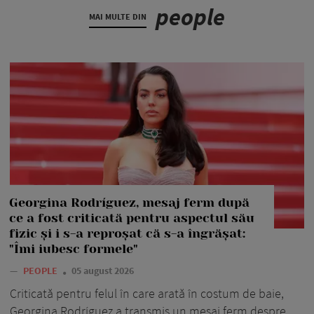
people
MAI MULTE DIN
Georgina Rodríguez, mesaj ferm după
ce a fost criticată pentru aspectul său
fizic și i s-a reproșat că s-a îngrășat:
"Îmi iubesc formele"
—
PEOPLE
05 august 2026
Criticată pentru felul în care arată în costum de baie,
Georgina Rodríguez a transmis un mesaj ferm despre