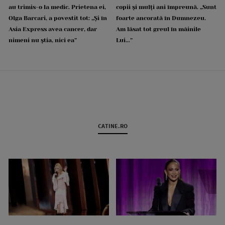
au trimis-o la medic. Prietena ei,
copii și mulți ani împreună. „Sunt
Olga Barcari, a povestit tot: „Și în
foarte ancorată în Dumnezeu.
Asia Express avea cancer, dar
Am lăsat tot greul în mâinile
nimeni nu știa, nici ea”
Lui...”
CATINE.RO