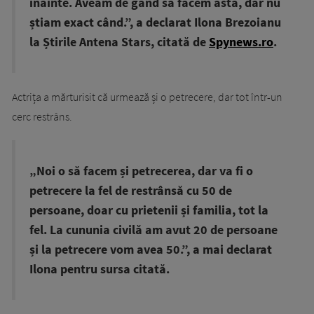
înainte. Aveam de gând să facem asta, dar nu
știam exact când.”, a declarat Ilona Brezoianu
la Știrile Antena Stars, citată de
Spynews.ro
.
Actrița a mărturisit că urmează și o petrecere, dar tot într-un
cerc restrâns.
„Noi o să facem și petrecerea, dar va fi o
petrecere la fel de restrânsă cu 50 de
persoane, doar cu prietenii și familia, tot la
fel. La cununia civilă am avut 20 de persoane
și la petrecere vom avea 50.”, a mai declarat
Ilona pentru sursa citată.