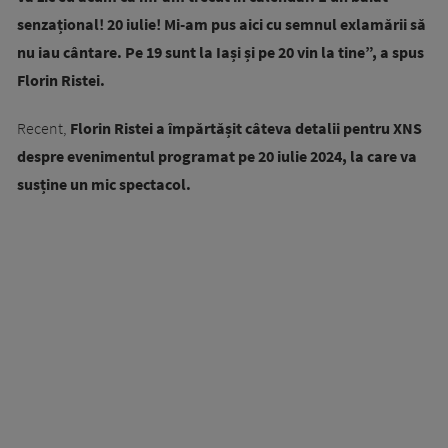
senzațional! 20 iulie! Mi-am pus aici cu semnul exlamării să
nu iau cântare. Pe 19 sunt la Iași și pe 20 vin la tine”, a spus
Florin Ristei.
Recent,
Florin Ristei a împărtășit câteva detalii pentru XNS
despre evenimentul programat pe 20 iulie 2024, la care va
susține un mic spectacol.