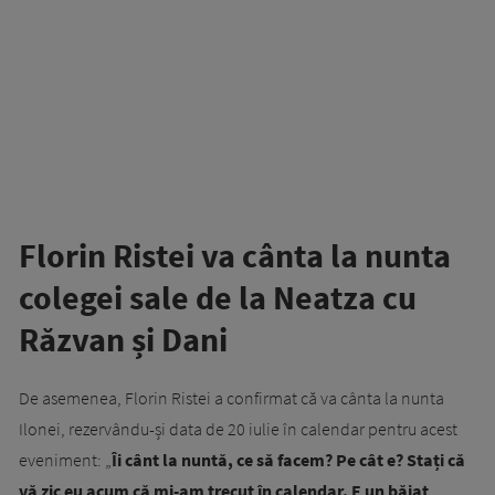
Florin Ristei va cânta la nunta
colegei sale de la Neatza cu
Răzvan și Dani
De asemenea, Florin Ristei a confirmat că va cânta la nunta
Ilonei, rezervându-și data de 20 iulie în calendar pentru acest
eveniment: „
Îi cânt la nuntă, ce să facem? Pe cât e? Stați că
vă zic eu acum că mi-am trecut în calendar. E un băiat