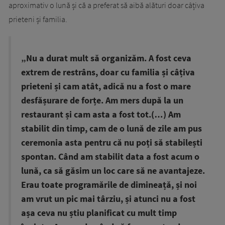
aproximativ o lună și că a preferat să aibă alături doar câțiva
prieteni și familia.
„Nu a durat mult să organizăm. A fost ceva
extrem de restrâns, doar cu familia și câțiva
prieteni și cam atât, adică nu a fost o mare
desfășurare de forțe. Am mers după la un
restaurant și cam asta a fost tot.(…) Am
stabilit din timp, cam de o lună de zile am pus
ceremonia asta pentru că nu poți să stabilești
spontan. Când am stabilit data a fost acum o
lună, ca să găsim un loc care să ne avantajeze.
Erau toate programările de dimineață, și noi
am vrut un pic mai târziu, și atunci nu a fost
așa ceva nu știu planificat cu mult timp