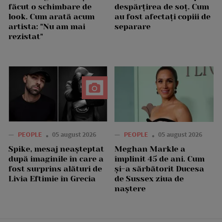
făcut o schimbare de
despărțirea de soț. Cum
look. Cum arată acum
au fost afectați copiii de
artista: "Nu am mai
separare
rezistat"
—
PEOPLE
05 august 2026
—
PEOPLE
05 august 2026
Spike, mesaj neașteptat
Meghan Markle a
după imaginile în care a
împlinit 45 de ani. Cum
fost surprins alături de
și-a sărbătorit Ducesa
Livia Eftimie în Grecia
de Sussex ziua de
naștere