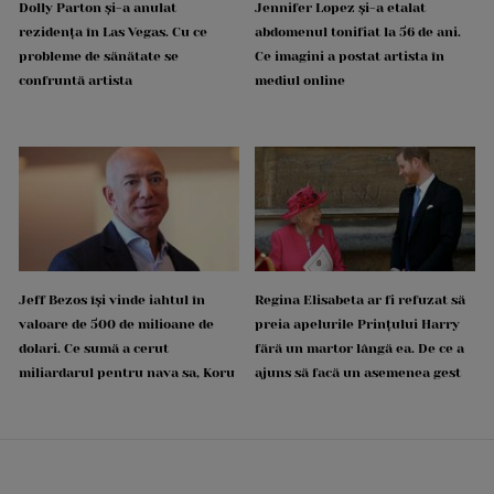
Dolly Parton și-a anulat
Jennifer Lopez și-a etalat
rezidența în Las Vegas. Cu ce
abdomenul tonifiat la 56 de ani.
probleme de sănătate se
Ce imagini a postat artista în
confruntă artista
mediul online
Jeff Bezos își vinde iahtul în
Regina Elisabeta ar fi refuzat să
valoare de 500 de milioane de
preia apelurile Prințului Harry
dolari. Ce sumă a cerut
fără un martor lângă ea. De ce a
miliardarul pentru nava sa, Koru
ajuns să facă un asemenea gest