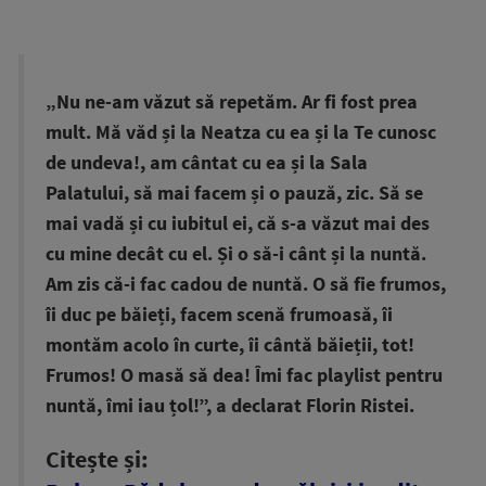
„Nu ne-am văzut să repetăm. Ar fi fost prea
mult. Mă văd și la Neatza cu ea și la Te cunosc
de undeva!, am cântat cu ea și la Sala
Palatului, să mai facem și o pauză, zic. Să se
mai vadă și cu iubitul ei, că s-a văzut mai des
cu mine decât cu el. Și o să-i cânt și la nuntă.
Am zis că-i fac cadou de nuntă. O să fie frumos,
îi duc pe băieți, facem scenă frumoasă, îi
montăm acolo în curte, îi cântă băieții, tot!
Frumos! O masă să dea! Îmi fac playlist pentru
nuntă, îmi iau țol!”, a declarat Florin Ristei.
Citește și: