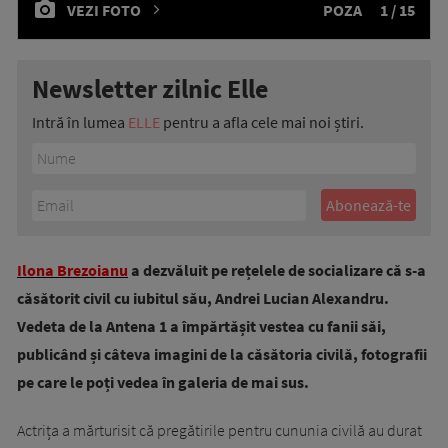
VEZI FOTO
POZA
1 / 15
Newsletter zilnic Elle
Intră în lumea
ELLE
pentru a afla cele mai noi știri.
Ilona Brezoianu
a dezvăluit pe rețelele de socializare că s-a
căsătorit civil cu iubitul său, Andrei Lucian Alexandru.
Vedeta de la Antena 1 a împărtășit vestea cu fanii săi,
publicând și câteva imagini de la căsătoria civilă, fotografii
pe care le poți vedea în galeria de mai sus.
Actrița a mărturisit că pregătirile pentru cununia civilă au durat