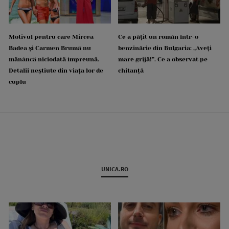
Motivul pentru care Mircea
Ce a pățit un român într-o
Badea și Carmen Brumă nu
benzinărie din Bulgaria: „Aveți
mănâncă niciodată împreună.
mare grijă!”. Ce a observat pe
Detalii neștiute din viața lor de
chitanță
cuplu
UNICA.RO