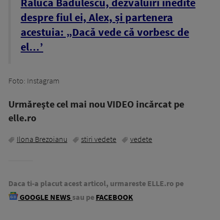
Raluca Bădulescu, dezvăluiri inedite
despre fiul ei, Alex, și partenera
acestuia: „Dacă vede că vorbesc de
el…’
Foto: Instagram
Urmăreşte cel mai nou VIDEO incărcat pe
elle.ro
Ilona Brezoianu
stiri vedete
vedete
Daca ti-a placut acest articol, urmareste ELLE.ro pe
GOOGLE NEWS
sau pe
FACEBOOK