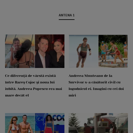
ANTENA 1
Ce diferență de vârstă există
Andreea Munteanu de la
între Rareș Cojoc și noua lui
Survivor s-a căsătorit civil cu
iubită. Andreea Popescu era mai
logodnicul ei. Imagini cu cei doi
mare decât el
miri