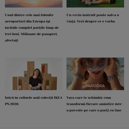
Unul dintre cele mai folosite
Un vecin instruit poate salva o
aeroporturi din Europa își
viață. Vezi despre ce e vorba
închide complet porțile timp de
trei luni. Milioane de pasageri,
afectați
Intră în culisele noii colecții IKEA
Vara care te schimbă: cum
PS 2026
transformi fiecare amintire într-
o poveste pe care o porți cu tine