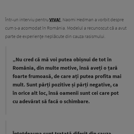
Într-un interviu pentru
VIVA!
, Naomi Hedman a vorbit despre
cum s-a acomodat în România. Modelul a recunoscut că a avut
parte de experiențe neplăcute din cauza rasismului.
„Nu cred că mă voi putea obișnui de tot în
România, din multe motive, însă aveți o țară
foarte frumoasă, de care ați putea profita mai
mult. Sunt părți pozitive și părți negative, ca
în orice alt loc, însă oamenii sunt cei care pot
cu adevărat să facă o schimbare.
Întotdeauna sunt tratată diferit din cauza