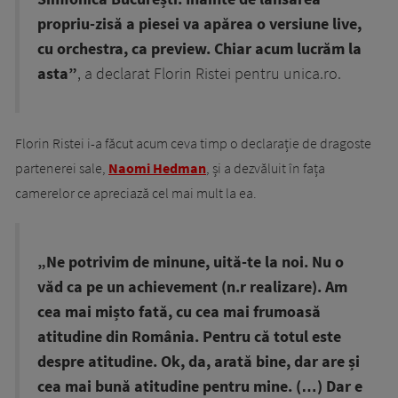
propriu-zisă a piesei va apărea o versiune live,
cu orchestra, ca preview. Chiar acum lucrăm la
asta”
, a declarat Florin Ristei pentru unica.ro.
Florin Ristei i-a făcut acum ceva timp o declarație de dragoste
partenerei sale,
Naomi Hedman
, și a dezvăluit în fața
camerelor ce apreciază cel mai mult la ea.
„Ne potrivim de minune, uită-te la noi. Nu o
văd ca pe un achievement (n.r realizare). Am
cea mai mișto fată, cu cea mai frumoasă
atitudine din România. Pentru că totul este
despre atitudine. Ok, da, arată bine, dar are și
cea mai bună atitudine pentru mine. (…) Dar e