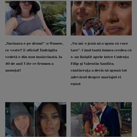
„Surioara e pe drum!” :o Wooow,
„Nu mi-e jenă să o spun cu voce
ce veste!! E oficial! Îndrăgita
tare”. Când toată lumea credea că
vedetă e din nou însărcinată, la
s-au liniștit apele între Codruța
40 de ani! Uite ce frumos a
Filip și Valentin Sanfira,
anunțat!
cântăreața a decis să spună tot
adevărul despre mariajul ei
eșuat