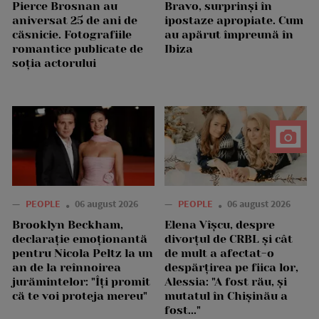
Pierce Brosnan au
Bravo, surprinși în
aniversat 25 de ani de
ipostaze apropiate. Cum
căsnicie. Fotografiile
au apărut împreună în
romantice publicate de
Ibiza
soția actorului
—
PEOPLE
06 august 2026
—
PEOPLE
06 august 2026
Brooklyn Beckham,
Elena Vîșcu, despre
declarație emoționantă
divorțul de CRBL și cât
pentru Nicola Peltz la un
de mult a afectat-o
an de la reînnoirea
despărțirea pe fiica lor,
jurămintelor: "Îți promit
Alessia: "A fost rău, și
că te voi proteja mereu"
mutatul în Chișinău a
fost..."