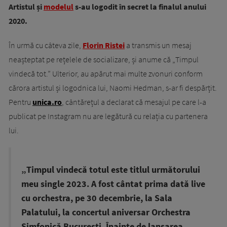
Artistul și
modelul
s-au logodit în secret la finalul anului
2020.
În urmă cu câteva zile,
Florin Ristei
a transmis un mesaj
neașteptat pe rețelele de socializare, și anume că „Timpul
vindecă tot.” Ulterior, au apărut mai multe zvonuri conform
cărora artistul și logodnica lui, Naomi Hedman, s-ar fi despărțit.
Pentru
unica.ro
, cântărețul a declarat că mesajul pe care l-a
publicat pe Instagram nu are legătură cu relația cu partenera
lui.
„Timpul vindecă totul este titlul următorului
meu single 2023. A fost cântat prima dată live
cu orchestra, pe 30 decembrie, la Sala
Palatului, la concertul aniversar Orchestra
Simfonică București. Înainte de lansarea