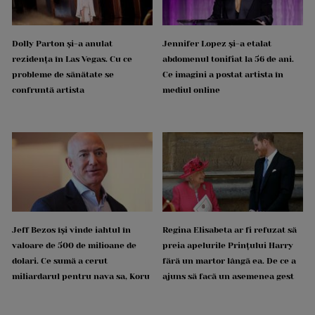
Dolly Parton și-a anulat
Jennifer Lopez și-a etalat
rezidența în Las Vegas. Cu ce
abdomenul tonifiat la 56 de ani.
probleme de sănătate se
Ce imagini a postat artista în
confruntă artista
mediul online
Jeff Bezos își vinde iahtul în
Regina Elisabeta ar fi refuzat să
valoare de 500 de milioane de
preia apelurile Prințului Harry
dolari. Ce sumă a cerut
fără un martor lângă ea. De ce a
miliardarul pentru nava sa, Koru
ajuns să facă un asemenea gest