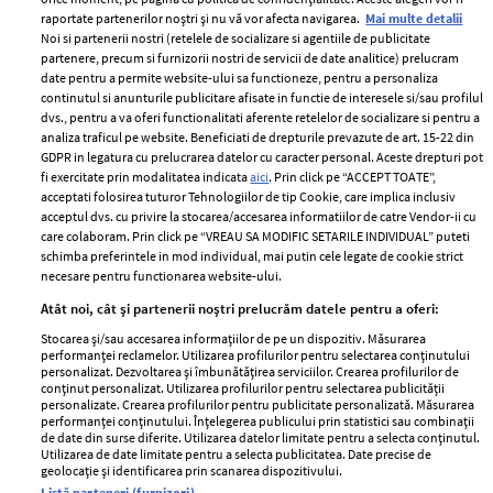
raportate partenerilor noștri și nu vă vor afecta navigarea.
Mai multe detalii
Noi si partenerii nostri (retelele de socializare si agentiile de publicitate
partenere, precum si furnizorii nostri de servicii de date analitice) prelucram
ELLE Style Awards
Termeni si conditii
date pentru a permite website-ului sa functioneze, pentru a personaliza
2024
continutul si anunturile publicitare afisate in functie de interesele si/sau profilul
Politica de
dvs., pentru a va oferi functionalitati aferente retelelor de socializare si pentru a
Despre ELLE
confidențialitate
analiza traficul pe website. Beneficiati de drepturile prevazute de art. 15-22 din
Romania
GDPR in legatura cu prelucrarea datelor cu caracter personal. Aceste drepturi pot
Politica de cookies
fi exercitate prin modalitatea indicata
aici
. Prin click pe “ACCEPT TOATE”,
Contact
Publicitate
acceptati folosirea tuturor Tehnologiilor de tip Cookie, care implica inclusiv
acceptul dvs. cu privire la stocarea/accesarea informatiilor de catre Vendor-ii cu
Abonamente
care colaboram. Prin click pe “VREAU SA MODIFIC SETARILE INDIVIDUAL” puteti
schimba preferintele in mod individual, mai putin cele legate de cookie strict
necesare pentru functionarea website-ului.
Stiri
Libertatea pentru
Atât noi, cât și partenerii noștri prelucrăm datele pentru a oferi:
femei
GSP
Stocarea și/sau accesarea informațiilor de pe un dispozitiv. Măsurarea
Viva
performanței reclamelor. Utilizarea profilurilor pentru selectarea conținutului
Unica
personalizat. Dezvoltarea și îmbunătățirea serviciilor. Crearea profilurilor de
Avantaje
conținut personalizat. Utilizarea profilurilor pentru selectarea publicității
Baby
personalizate. Crearea profilurilor pentru publicitate personalizată. Măsurarea
Retete practice
performanței conținutului. Înțelegerea publicului prin statistici sau combinații
Retete
de date din surse diferite. Utilizarea datelor limitate pentru a selecta conținutul.
Utilizarea de date limitate pentru a selecta publicitatea. Date precise de
geolocație și identificarea prin scanarea dispozitivului.
Pariază responsabil! Decizia ONJN nr. 821/25.09.2025.
Listă parteneri (furnizori)