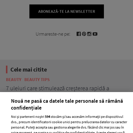
ABONEAZĂ-TE LA NEWSLETTER
Urmareste-ne pe:
Cele mai citite
BEAUTY
BEAUTY TIPS
BE
țe
7 uleiuri care stimulează creșterea rapidă a
Ce
părului
de
Nouă ne pasă ca datele tale personale să rămână
confidențiale
Noi și partenerii noștri
594
stocăm și/sau accesăm informații pe dispozitivul
dvs., precum identificatorii cookie unici pentru prelucrarea datelor cu caracter
personal. Puteți accepta sau gestiona alegerile dvs. făcând clic mai jos sau în
orice moment, pe pagina cu politica de confidențialitate. Aceste alegeri vor fi