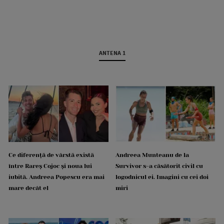
ANTENA 1
Ce diferență de vârstă există
Andreea Munteanu de la
între Rareș Cojoc și noua lui
Survivor s-a căsătorit civil cu
iubită. Andreea Popescu era mai
logodnicul ei. Imagini cu cei doi
mare decât el
miri