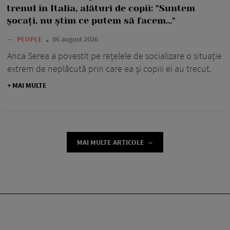
trenul în Italia, alături de copii: "Suntem
șocați, nu știm ce putem să facem..."
—
PEOPLE
06 august 2026
Anca Serea a povestit pe rețelele de socializare o situație
extrem de neplăcută prin care ea și copiii ei au trecut.
+ MAI MULTE
MAI MULTE ARTICOLE