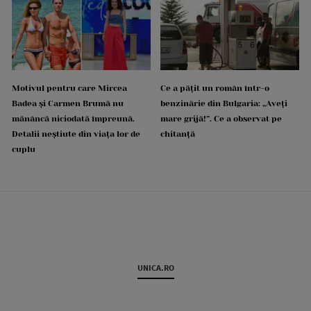
Motivul pentru care Mircea
Ce a pățit un român într-o
Badea și Carmen Brumă nu
benzinărie din Bulgaria: „Aveți
mănâncă niciodată împreună.
mare grijă!”. Ce a observat pe
Detalii neștiute din viața lor de
chitanță
cuplu
UNICA.RO