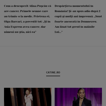
Cum a descoperit Alina Pușcău că
Despărțirea momentului în
are cancer. Primele semne care
România! Și-au spus adio după 2
au trimis-o la medic. Prietena ei,
copii și mulți ani împreună. „Sunt
Olga Barcari, a povestit tot: „Și în
foarte ancorată în Dumnezeu.
Asia Express avea cancer, dar
Am lăsat tot greul în mâinile
nimeni nu știa, nici ea”
Lui...”
CATINE.RO