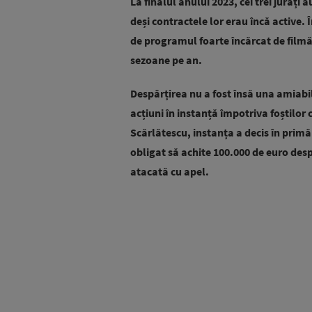
La finalul anului 2023, cei trei jurați 
deși contractele lor erau încă active.
de programul foarte încărcat de filmăr
sezoane pe an.
Despărțirea nu a fost însă una amiabi
acțiuni în instanță împotriva foștilor 
Scărlătescu, instanța a decis în primă 
obligat să achite 100.000 de euro despă
atacată cu apel.