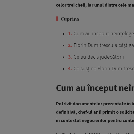
celor trei chefi, iar unul dintre cele m
Cuprins
1
Cum au început neînțeleger
2
Florin Dumitrescu a câștiga
3
Ce au decis judecătorii
4
Ce susține Florin Dumitres
Cum au început neîn
Potrivit documentelor prezentate în in
definitivă, chef-ul ar fi primit o solic
în contextul negocierilor pentru cont