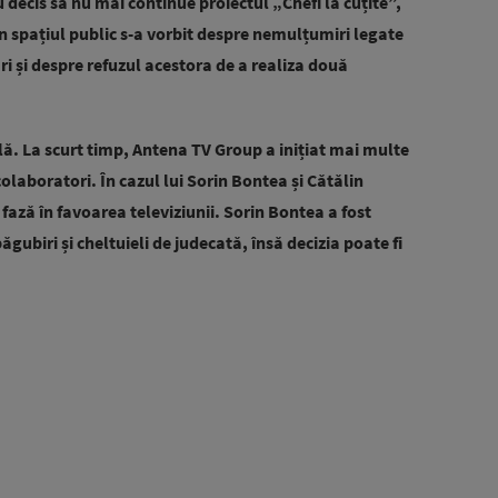
au decis să nu mai continue proiectul „Chefi la cuțite”,
 În spațiul public s-a vorbit despre nemulțumiri legate
i și despre refuzul acestora de a realiza două
lă. La scurt timp, Antena TV Group a inițiat mai multe
colaboratori. În cazul lui Sorin Bontea și Cătălin
fază în favoarea televiziunii. Sorin Bontea a fost
gubiri și cheltuieli de judecată, însă decizia poate fi