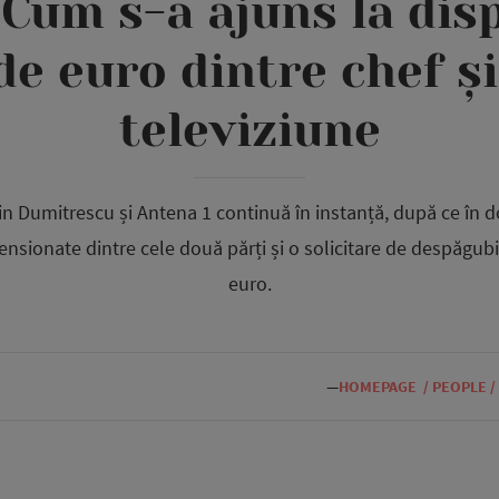
 Cum s-a ajuns la disp
de euro dintre chef și
televiziune
rin Dumitrescu și Antena 1 continuă în instanță, după ce în d
ensionate dintre cele două părți și o solicitare de despăgubi
euro.
—
HOMEPAGE
/
PEOPLE
/