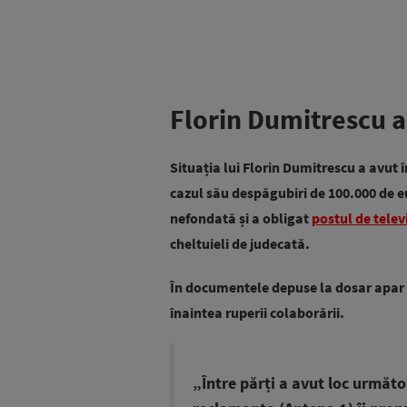
Florin Dumitrescu a
Situația lui Florin Dumitrescu a avut în
cazul său despăgubiri de 100.000 de e
nefondată și a obligat
postul de televi
cheltuieli de judecată.
În documentele depuse la dosar apar ș
înaintea ruperii colaborării.
„Între părți a avut loc următ