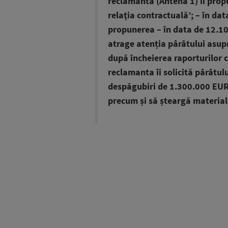
reclamanta (Antena 1) îi prop
relaţia contractuală’; – în da
propunerea – în data de 12.10.
atrage atenția pârâtului asupr
după încheierea raporturilor 
reclamanta îi solicită pârâtulu
despăgubiri de 1.300.000 EUR 
precum și să șteargă material