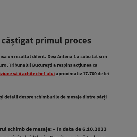
 câștigat primul proces
să un rezultat diferit. Deși Antena 1 a solicitat și în
uro, Tribunalul București a respins acțiunea ca
ziune să îi achite chef-ului
aproximativ 17.700 de lei
i detalii despre schimburile de mesaje dintre părți
orul schimb de mesaje: – în data de 6.10.2023