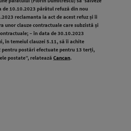
une pârâtului (Florin Dumitrescu) să ‘salveze
ta de 10.10.2023 pârâtul refuză din nou
2023 reclamanta ia act de acest refuz și îi
a unor clauze contractuale care subzistă și
contractuale; – în data de 30.10.2023
i, în temeiul clauzei 5.11, să îi achite
pentru postări efectuate pentru 13 terți,
ele postate”, relatează
Cancan
.