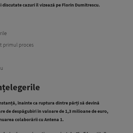
ai discutate cazuri îl vizează pe Florin Dumitrescu.
ile
t primul proces
cu
țelegerile
stanță, înainte ca ruptura dintre părți să devină
itare de despăgubiri în valoare de 1,3 milioane de euro,
inuarea colaborării cu Antena 1.