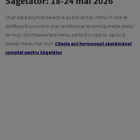
Săgetător: 18-24 mai 2026
Chiar dacă anumite obiective au fost atinse, ritmul în care se
desfășoară lucrurile în plan profesional te nemulțumește destul
de mult. Schimbarea face mereu parte din viața ta, dar tu îți
dorești mereu mai mult.
Citește aici horoscopul săptămânal
complet pentru Săgetător