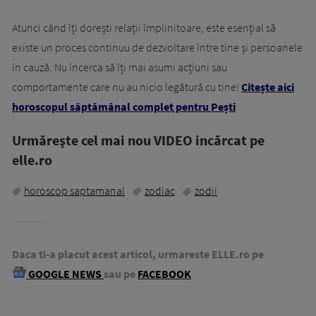
Atunci când îți dorești relații împlinitoare, este esențial să
existe un proces continuu de dezvoltare între tine și persoanele
în cauză. Nu încerca să îți mai asumi acțiuni sau
comportamente care nu au nicio legătură cu tine!
Citește aici
horoscopul săptămânal complet pentru Pești
Urmăreşte cel mai nou VIDEO incărcat pe
elle.ro
horoscop saptamanal
zodiac
zodii
Daca ti-a placut acest articol, urmareste ELLE.ro pe
GOOGLE NEWS
sau pe
FACEBOOK