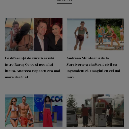
Ce diferență de vârstă există
Andreea Munteanu de la
între Rareș Cojoc și noua lui
Survivor s-a căsătorit civil cu
iubită. Andreea Popescu era mai
logodnicul ei. Imagini cu cei doi
mare decât el
miri