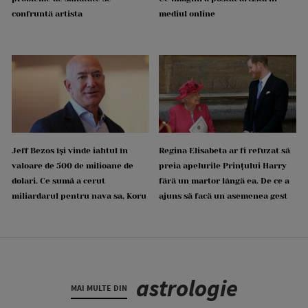
confruntă artista
mediul online
Jeff Bezos își vinde iahtul în
Regina Elisabeta ar fi refuzat să
valoare de 500 de milioane de
preia apelurile Prințului Harry
dolari. Ce sumă a cerut
fără un martor lângă ea. De ce a
miliardarul pentru nava sa, Koru
ajuns să facă un asemenea gest
astrologie
MAI MULTE DIN