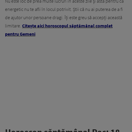
Nu este loc de prea multe lucruri în aceste zile și asta pentru că
energetic nu te afli în locul potrivit. Știi că nu ai puterea de a fi
de ajutor unor persoane dragi. Îți este greu să accepți această
limitare.
Citește aici horoscopul săptămânal complet
pentru Gemeni