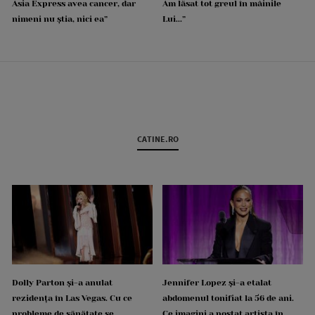
Asia Express avea cancer, dar
Am lăsat tot greul în mâinile
nimeni nu știa, nici ea”
Lui...”
CATINE.RO
Dolly Parton și-a anulat
Jennifer Lopez și-a etalat
rezidența în Las Vegas. Cu ce
abdomenul tonifiat la 56 de ani.
probleme de sănătate se
Ce imagini a postat artista în