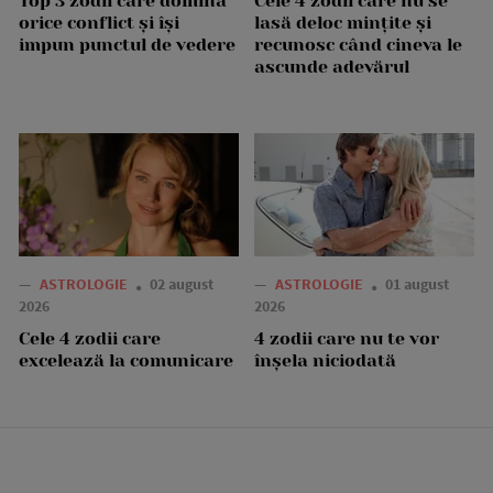
Top 3 zodii care domină
Cele 4 zodii care nu se
orice conflict și își
lasă deloc mințite și
impun punctul de vedere
recunosc când cineva le
ascunde adevărul
—
ASTROLOGIE
02 august
—
ASTROLOGIE
01 august
2026
2026
Cele 4 zodii care
4 zodii care nu te vor
excelează la comunicare
înșela niciodată