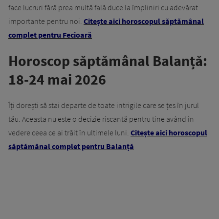
face lucruri fără prea multă fală duce la împliniri cu adevărat
importante pentru noi.
Citește aici horoscopul săptămânal
complet pentru Fecioară
Horoscop săptămânal Balanță:
18-24 mai 2026
Îți dorești să stai departe de toate intrigile care se țes în jurul
tău. Aceasta nu este o decizie riscantă pentru tine având în
vedere ceea ce ai trăit în ultimele luni.
Citește aici horoscopul
săptămânal complet pentru Balanță