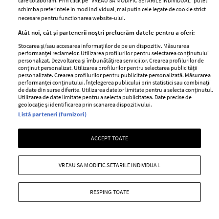
care colaboram. Prin click pe “VREAU SA MODIFIC SETARILE INDIVIDUAL” puteti
Romania
Politica de cookies
schimba preferintele in mod individual, mai putin cele legate de cookie strict
necesare pentru functionarea website-ului.
Contact
Publicitate
Atât noi, cât și partenerii noștri prelucrăm datele pentru a oferi:
Abonamente
Stocarea și/sau accesarea informațiilor de pe un dispozitiv. Măsurarea
performanței reclamelor. Utilizarea profilurilor pentru selectarea conținutului
personalizat. Dezvoltarea și îmbunătățirea serviciilor. Crearea profilurilor de
Stiri
Libertatea pentru
conținut personalizat. Utilizarea profilurilor pentru selectarea publicității
personalizate. Crearea profilurilor pentru publicitate personalizată. Măsurarea
femei
GSP
performanței conținutului. Înțelegerea publicului prin statistici sau combinații
de date din surse diferite. Utilizarea datelor limitate pentru a selecta conținutul.
Viva
Unica
Utilizarea de date limitate pentru a selecta publicitatea. Date precise de
geolocație și identificarea prin scanarea dispozitivului.
Avantaje
Baby
Listă parteneri (furnizori)
Retete practice
Retete
ACCEPT TOATE
Pariază responsabil! Decizia ONJN nr. 821/25.09.2025.
Jocurile de noroc sunt interzise minorilor.
VREAU SA MODIFIC SETARILE INDIVIDUAL
RESPING TOATE
Copyright © 2026 Ringier Romania SRL