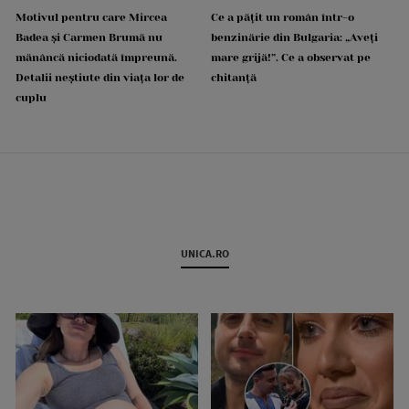
Motivul pentru care Mircea
Ce a pățit un român într-o
Badea și Carmen Brumă nu
benzinărie din Bulgaria: „Aveți
mănâncă niciodată împreună.
mare grijă!”. Ce a observat pe
Detalii neștiute din viața lor de
chitanță
cuplu
UNICA.RO