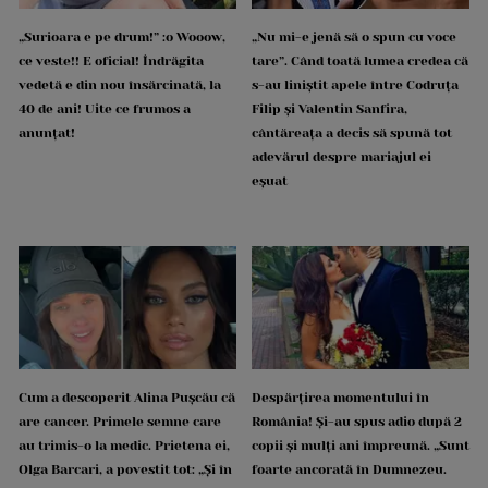
„Surioara e pe drum!” :o Wooow,
„Nu mi-e jenă să o spun cu voce
ce veste!! E oficial! Îndrăgita
tare”. Când toată lumea credea că
vedetă e din nou însărcinată, la
s-au liniștit apele între Codruța
40 de ani! Uite ce frumos a
Filip și Valentin Sanfira,
anunțat!
cântăreața a decis să spună tot
adevărul despre mariajul ei
eșuat
Cum a descoperit Alina Pușcău că
Despărțirea momentului în
are cancer. Primele semne care
România! Și-au spus adio după 2
au trimis-o la medic. Prietena ei,
copii și mulți ani împreună. „Sunt
Olga Barcari, a povestit tot: „Și în
foarte ancorată în Dumnezeu.