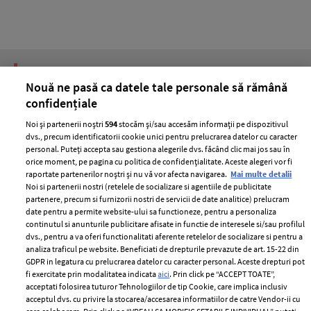
Cele mai citite
Nouă ne pasă ca datele tale personale să rămână
BEAUTY
BEAUTY TIPS
BE
confidențiale
țe
7 uleiuri care stimulează creșterea rapidă a
Ce
Noi și partenerii noștri
594
stocăm și/sau accesăm informații pe dispozitivul
părului
de
dvs., precum identificatorii cookie unici pentru prelucrarea datelor cu caracter
personal. Puteți accepta sau gestiona alegerile dvs. făcând clic mai jos sau în
orice moment, pe pagina cu politica de confidențialitate. Aceste alegeri vor fi
raportate partenerilor noștri și nu vă vor afecta navigarea.
Mai multe detalii
Noi si partenerii nostri (retelele de socializare si agentiile de publicitate
partenere, precum si furnizorii nostri de servicii de date analitice) prelucram
date pentru a permite website-ului sa functioneze, pentru a personaliza
continutul si anunturile publicitare afisate in functie de interesele si/sau profilul
dvs., pentru a va oferi functionalitati aferente retelelor de socializare si pentru a
analiza traficul pe website. Beneficiati de drepturile prevazute de art. 15-22 din
GDPR in legatura cu prelucrarea datelor cu caracter personal. Aceste drepturi pot
ELLE Style Awards
Termeni si conditii
fi exercitate prin modalitatea indicata
aici
. Prin click pe “ACCEPT TOATE”,
2024
acceptati folosirea tuturor Tehnologiilor de tip Cookie, care implica inclusiv
Politica de
acceptul dvs. cu privire la stocarea/accesarea informatiilor de catre Vendor-ii cu
Despre ELLE
confidențialitate