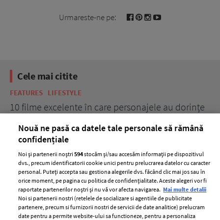
Urmareste-ne pe:
Cele mai citite
FEATURES
LIFESTYLE
BE
10 filme excelente în care personajele au dorințe
7 
acerbe de răzbunare
pă
Nouă ne pasă ca datele tale personale să rămână
confidențiale
Noi și partenerii noștri
594
stocăm și/sau accesăm informații pe dispozitivul
dvs., precum identificatorii cookie unici pentru prelucrarea datelor cu caracter
personal. Puteți accepta sau gestiona alegerile dvs. făcând clic mai jos sau în
orice moment, pe pagina cu politica de confidențialitate. Aceste alegeri vor fi
raportate partenerilor noștri și nu vă vor afecta navigarea.
Mai multe detalii
Noi si partenerii nostri (retelele de socializare si agentiile de publicitate
partenere, precum si furnizorii nostri de servicii de date analitice) prelucram
ELLE Style Awards
Termeni si conditii
date pentru a permite website-ului sa functioneze, pentru a personaliza