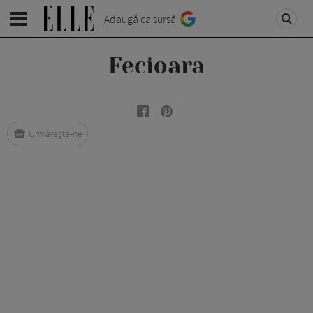
Adaugă ca sursă
Fecioara
Urmărește-ne