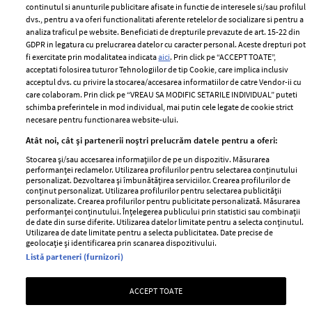
2024
continutul si anunturile publicitare afisate in functie de interesele si/sau profilul
Politica de
dvs., pentru a va oferi functionalitati aferente retelelor de socializare si pentru a
Despre ELLE
confidențialitate
analiza traficul pe website. Beneficiati de drepturile prevazute de art. 15-22 din
Romania
GDPR in legatura cu prelucrarea datelor cu caracter personal. Aceste drepturi pot
Politica de cookies
fi exercitate prin modalitatea indicata
aici
. Prin click pe “ACCEPT TOATE”,
Contact
Publicitate
acceptati folosirea tuturor Tehnologiilor de tip Cookie, care implica inclusiv
acceptul dvs. cu privire la stocarea/accesarea informatiilor de catre Vendor-ii cu
Abonamente
care colaboram. Prin click pe “VREAU SA MODIFIC SETARILE INDIVIDUAL” puteti
schimba preferintele in mod individual, mai putin cele legate de cookie strict
necesare pentru functionarea website-ului.
Stiri
Libertatea pentru
Atât noi, cât și partenerii noștri prelucrăm datele pentru a oferi:
femei
GSP
Stocarea și/sau accesarea informațiilor de pe un dispozitiv. Măsurarea
Viva
performanței reclamelor. Utilizarea profilurilor pentru selectarea conținutului
Unica
personalizat. Dezvoltarea și îmbunătățirea serviciilor. Crearea profilurilor de
Avantaje
conținut personalizat. Utilizarea profilurilor pentru selectarea publicității
Baby
personalizate. Crearea profilurilor pentru publicitate personalizată. Măsurarea
Retete practice
performanței conținutului. Înțelegerea publicului prin statistici sau combinații
Retete
de date din surse diferite. Utilizarea datelor limitate pentru a selecta conținutul.
Utilizarea de date limitate pentru a selecta publicitatea. Date precise de
geolocație și identificarea prin scanarea dispozitivului.
Pariază responsabil! Decizia ONJN nr. 821/25.09.2025.
Listă parteneri (furnizori)
Jocurile de noroc sunt interzise minorilor.
ACCEPT TOATE