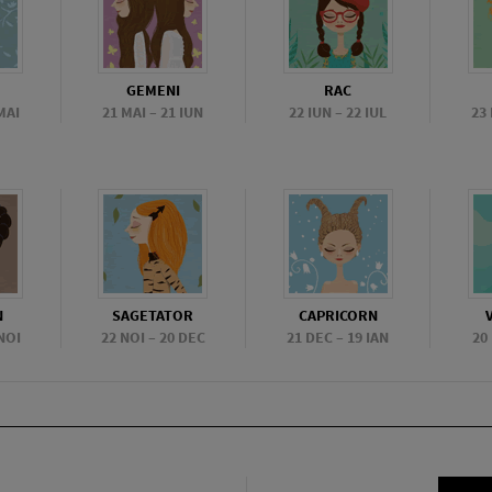
GEMENI
RAC
MAI
21 MAI – 21 IUN
22 IUN – 22 IUL
23
N
SAGETATOR
CAPRICORN
NOI
22 NOI – 20 DEC
21 DEC – 19 IAN
20