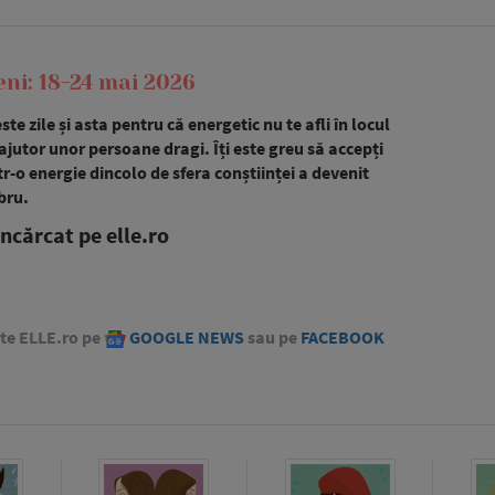
i: 18-24 mai 2026
te zile și asta pentru că energetic nu te afli în locul
e ajutor unor persoane dragi. Îți este greu să accepți
tr-o energie dincolo de sfera conștiinței a devenit
bru.
ncărcat pe elle.ro
ste ELLE.ro pe
GOOGLE NEWS
sau pe
FACEBOOK