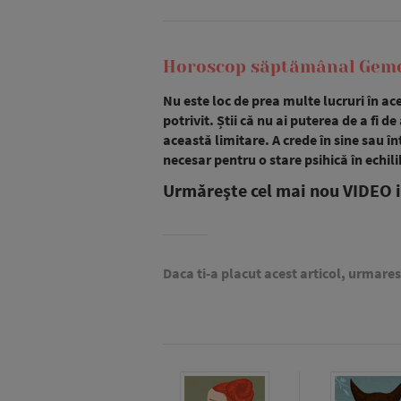
Horoscop săptămânal Gemen
Nu este loc de prea multe lucruri în aces
potrivit. Știi că nu ai puterea de a fi d
această limitare. A crede în sine sau în
necesar pentru o stare psihică în echili
Urmăreşte cel mai nou VIDEO i
Daca ti-a placut acest articol, urmare