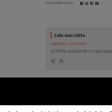
Urmareste-ne pe:
Cele mai citite
FEATURES
LIFESTYLE
10 filme excelente în care pe
ELLE Style Awards 2024
Despre EL