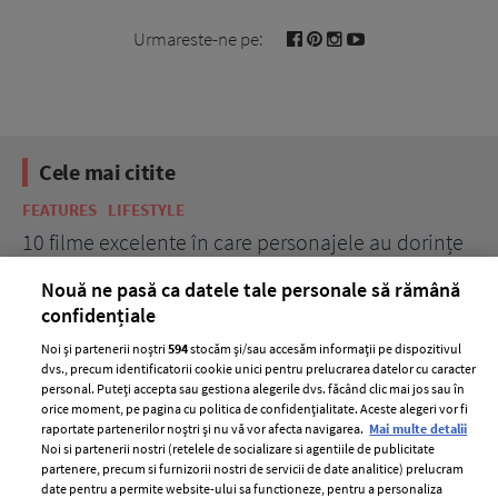
Urmareste-ne pe:
Cele mai citite
FEATURES
LIFESTYLE
BE
10 filme excelente în care personajele au dorințe
7 
acerbe de răzbunare
pă
Nouă ne pasă ca datele tale personale să rămână
confidențiale
Noi și partenerii noștri
594
stocăm și/sau accesăm informații pe dispozitivul
dvs., precum identificatorii cookie unici pentru prelucrarea datelor cu caracter
personal. Puteți accepta sau gestiona alegerile dvs. făcând clic mai jos sau în
orice moment, pe pagina cu politica de confidențialitate. Aceste alegeri vor fi
raportate partenerilor noștri și nu vă vor afecta navigarea.
Mai multe detalii
Noi si partenerii nostri (retelele de socializare si agentiile de publicitate
partenere, precum si furnizorii nostri de servicii de date analitice) prelucram
ELLE Style Awards
Termeni si conditii
date pentru a permite website-ului sa functioneze, pentru a personaliza