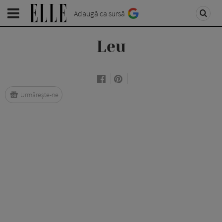
Adaugă ca sursă
Leu
Urmărește-ne