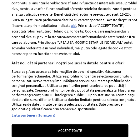
2024
continutul si anunturile publicitare afisate in functie de interesele si/sau profilul
Politica de
dvs., pentru a va oferi functionalitati aferente retelelor de socializare si pentru a
Despre ELLE
confidențialitate
analiza traficul pe website. Beneficiati de drepturile prevazute de art. 15-22 din
Romania
GDPR in legatura cu prelucrarea datelor cu caracter personal. Aceste drepturi pot
Politica de cookies
fi exercitate prin modalitatea indicata
aici
. Prin click pe “ACCEPT TOATE”,
Contact
Publicitate
acceptati folosirea tuturor Tehnologiilor de tip Cookie, care implica inclusiv
acceptul dvs. cu privire la stocarea/accesarea informatiilor de catre Vendor-ii cu
Abonamente
care colaboram. Prin click pe “VREAU SA MODIFIC SETARILE INDIVIDUAL” puteti
schimba preferintele in mod individual, mai putin cele legate de cookie strict
necesare pentru functionarea website-ului.
Stiri
Libertatea pentru
Atât noi, cât și partenerii noștri prelucrăm datele pentru a oferi:
femei
GSP
Stocarea și/sau accesarea informațiilor de pe un dispozitiv. Măsurarea
Viva
performanței reclamelor. Utilizarea profilurilor pentru selectarea conținutului
Unica
personalizat. Dezvoltarea și îmbunătățirea serviciilor. Crearea profilurilor de
Avantaje
conținut personalizat. Utilizarea profilurilor pentru selectarea publicității
Baby
personalizate. Crearea profilurilor pentru publicitate personalizată. Măsurarea
Retete practice
performanței conținutului. Înțelegerea publicului prin statistici sau combinații
Retete
de date din surse diferite. Utilizarea datelor limitate pentru a selecta conținutul.
Utilizarea de date limitate pentru a selecta publicitatea. Date precise de
geolocație și identificarea prin scanarea dispozitivului.
Pariază responsabil! Decizia ONJN nr. 821/25.09.2025.
Listă parteneri (furnizori)
Jocurile de noroc sunt interzise minorilor.
ACCEPT TOATE