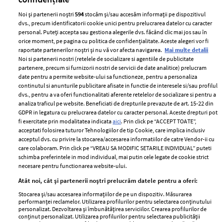
Noi și partenerii noștri
594
stocăm și/sau accesăm informații pe dispozitivul
dvs., precum identificatorii cookie unici pentru prelucrarea datelor cu caracter
personal. Puteți accepta sau gestiona alegerile dvs. făcând clic mai jos sau în
orice moment, pe pagina cu politica de confidențialitate. Aceste alegeri vor fi
raportate partenerilor noștri și nu vă vor afecta navigarea.
Mai multe detalii
Noi si partenerii nostri (retelele de socializare si agentiile de publicitate
partenere, precum si furnizorii nostri de servicii de date analitice) prelucram
ELLE Style Awards
Termeni si conditii
date pentru a permite website-ului sa functioneze, pentru a personaliza
2024
continutul si anunturile publicitare afisate in functie de interesele si/sau profilul
Politica de
dvs., pentru a va oferi functionalitati aferente retelelor de socializare si pentru a
Despre ELLE
confidențialitate
analiza traficul pe website. Beneficiati de drepturile prevazute de art. 15-22 din
Romania
GDPR in legatura cu prelucrarea datelor cu caracter personal. Aceste drepturi pot
Politica de cookies
fi exercitate prin modalitatea indicata
aici
. Prin click pe “ACCEPT TOATE”,
Contact
Publicitate
acceptati folosirea tuturor Tehnologiilor de tip Cookie, care implica inclusiv
acceptul dvs. cu privire la stocarea/accesarea informatiilor de catre Vendor-ii cu
Abonamente
care colaboram. Prin click pe “VREAU SA MODIFIC SETARILE INDIVIDUAL” puteti
schimba preferintele in mod individual, mai putin cele legate de cookie strict
necesare pentru functionarea website-ului.
Stiri
Libertatea pentru
Atât noi, cât și partenerii noștri prelucrăm datele pentru a oferi:
femei
GSP
Stocarea și/sau accesarea informațiilor de pe un dispozitiv. Măsurarea
Viva
performanței reclamelor. Utilizarea profilurilor pentru selectarea conținutului
Unica
personalizat. Dezvoltarea și îmbunătățirea serviciilor. Crearea profilurilor de
Avantaje
conținut personalizat. Utilizarea profilurilor pentru selectarea publicității
Baby