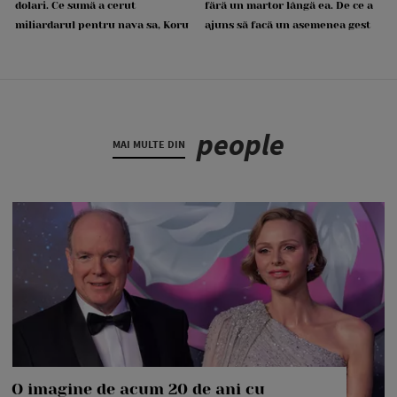
dolari. Ce sumă a cerut
fără un martor lângă ea. De ce a
miliardarul pentru nava sa, Koru
ajuns să facă un asemenea gest
people
MAI MULTE DIN
O imagine de acum 20 de ani cu