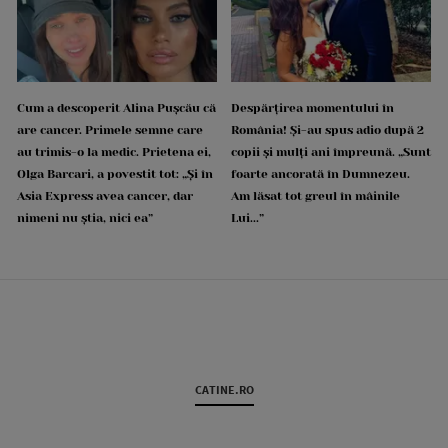
Cum a descoperit Alina Pușcău că
Despărțirea momentului în
are cancer. Primele semne care
România! Și-au spus adio după 2
au trimis-o la medic. Prietena ei,
copii și mulți ani împreună. „Sunt
Olga Barcari, a povestit tot: „Și în
foarte ancorată în Dumnezeu.
Asia Express avea cancer, dar
Am lăsat tot greul în mâinile
nimeni nu știa, nici ea”
Lui...”
CATINE.RO