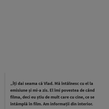
„Îți dai seama că Vlad. Mă întâlnesc cu el la
emisiune și mi-a zis. El îmi povestea de când
filma, deci eu știu de mult care cu cine, ce se
întâmplă în film. Am informații din interior.