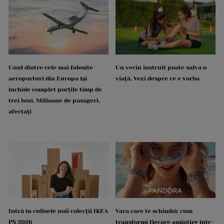
Unul dintre cele mai folosite
Un vecin instruit poate salva o
aeroporturi din Europa își
viață. Vezi despre ce e vorba
închide complet porțile timp de
trei luni. Milioane de pasageri,
afectați
Intră în culisele noii colecții IKEA
Vara care te schimbă: cum
PS 2026
transformi fiecare amintire într-