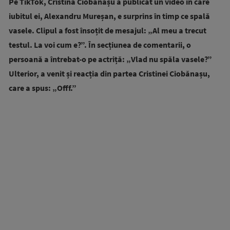
Pe TikTok, Cristina Ciobănașu a publicat un video în care
iubitul ei, Alexandru Mureșan, e surprins în timp ce spală
vasele. Clipul a fost însoțit de mesajul: „Al meu a trecut
testul. La voi cum e?”. În secțiunea de comentarii, o
persoană a întrebat-o pe actriță: „Vlad nu spăla vasele?”
Ulterior, a venit și reacția din partea Cristinei Ciobănașu,
care a spus: „Offf.”