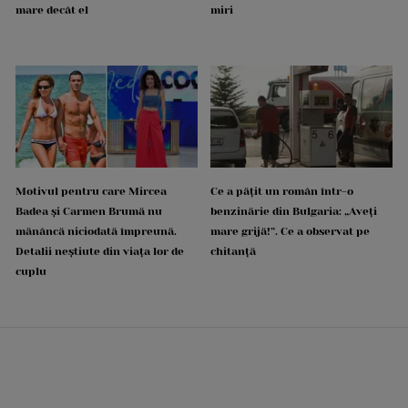
mare decât el
miri
Motivul pentru care Mircea
Ce a pățit un român într-o
Badea și Carmen Brumă nu
benzinărie din Bulgaria: „Aveți
mănâncă niciodată împreună.
mare grijă!”. Ce a observat pe
Detalii neștiute din viața lor de
chitanță
cuplu