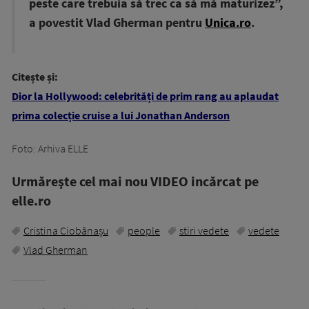
peste care trebuia să trec ca să mă maturizez”,
a povestit Vlad Gherman pentru
Unica.ro
.
Citește și:
Dior la Hollywood: celebrități de prim rang au aplaudat
prima colecție cruise a lui Jonathan Anderson
Foto: Arhiva ELLE
Urmăreşte cel mai nou VIDEO incărcat pe
elle.ro
Cristina Ciobănașu
people
stiri vedete
vedete
Vlad Gherman