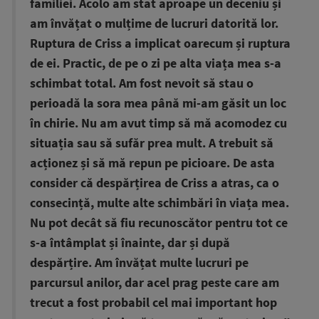
familiei. Acolo am stat aproape un deceniu și
am învățat o mulțime de lucruri datorită lor.
Ruptura de Criss a implicat oarecum și ruptura
de ei. Practic, de pe o zi pe alta viața mea s-a
schimbat total. Am fost nevoit să stau o
perioadă la sora mea până mi-am găsit un loc
în chirie. Nu am avut timp să mă acomodez cu
situația sau să sufăr prea mult. A trebuit să
acționez și să mă repun pe picioare. De asta
consider că despărțirea de Criss a atras, ca o
consecință, multe alte schimbări în viața mea.
Nu pot decât să fiu recunoscător pentru tot ce
s-a întâmplat și înainte, dar și după
despărțire. Am învățat multe lucruri pe
parcursul anilor, dar acel prag peste care am
trecut a fost probabil cel mai important hop