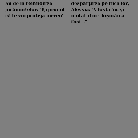
an de la reînnoirea
despărțirea pe fiica lor,
jurămintelor: "Îți promit
Alessia: "A fost rău, și
că te voi proteja mereu"
mutatul în Chișinău a
fost..."