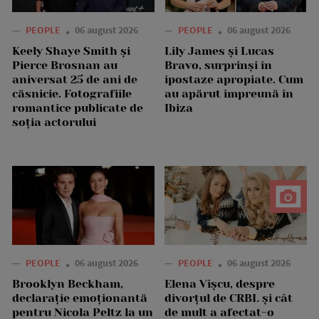
—
PEOPLE
06 august 2026
—
PEOPLE
06 august 2026
Keely Shaye Smith și
Lily James și Lucas
Pierce Brosnan au
Bravo, surprinși în
aniversat 25 de ani de
ipostaze apropiate. Cum
căsnicie. Fotografiile
au apărut împreună în
romantice publicate de
Ibiza
soția actorului
—
PEOPLE
06 august 2026
—
PEOPLE
06 august 2026
Brooklyn Beckham,
Elena Vîșcu, despre
declarație emoționantă
divorțul de CRBL și cât
pentru Nicola Peltz la un
de mult a afectat-o