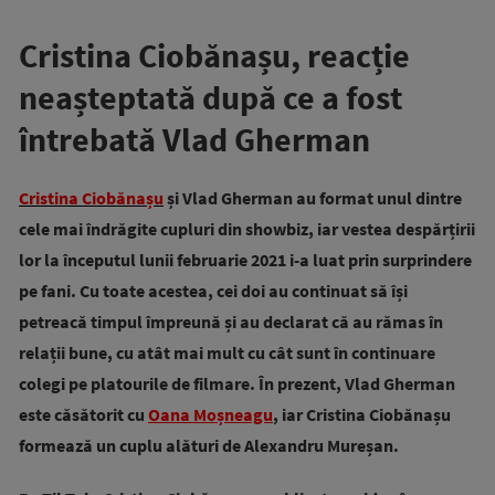
Cristina Ciobănașu, reacție
neașteptată după ce a fost
întrebată Vlad Gherman
Cristina Ciobănașu
și Vlad Gherman au format unul dintre
cele mai îndrăgite cupluri din showbiz, iar vestea despărțirii
lor la începutul lunii februarie 2021 i-a luat prin surprindere
pe fani. Cu toate acestea, cei doi au continuat să își
petreacă timpul împreună și au declarat că au rămas în
relații bune, cu atât mai mult cu cât sunt în continuare
colegi pe platourile de filmare. În prezent, Vlad Gherman
este căsătorit cu
Oana Moșneagu
, iar Cristina Ciobănașu
formează un cuplu alături de Alexandru Mureșan.