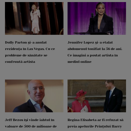
Dolly Parton și-a anulat
Jennifer Lopez și-a etalat
rezidența în Las Vegas. Cu ce
abdomenul tonifiat la 56 de ani.
probleme de sănătate se
Ce imagini a postat artista în
confruntă artista
mediul online
Jeff Bezos își vinde iahtul în
Regina Elisabeta ar fi refuzat să
valoare de 500 de milioane de
preia apelurile Prințului Harry