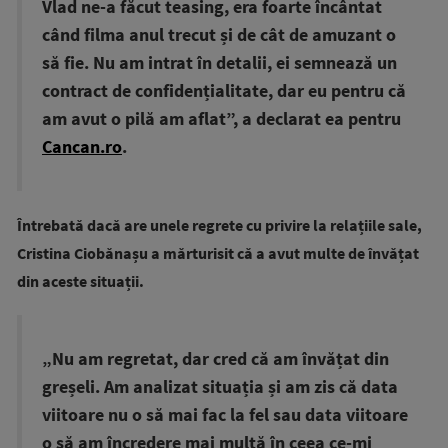
Vlad ne-a făcut teasing, era foarte încântat
când filma anul trecut și de cât de amuzant o
să fie. Nu am intrat în detalii, ei semnează un
contract de confidențialitate, dar eu pentru că
am avut o pilă am aflat”, a declarat ea pentru
Cancan.ro
.
Întrebată dacă are unele regrete cu privire la relațiile sale,
Cristina Ciobănașu a mărturisit că a avut multe de învățat
din aceste situații.
„Nu am regretat, dar cred că am învățat din
greșeli. Am analizat situația și am zis că data
viitoare nu o să mai fac la fel sau data viitoare
o să am încredere mai multă în ceea ce-mi