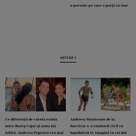
o poveste pe care o porți cu tine
ANTENA 1
Ce diferență de vârstă există
Andreea Munteanu de la
între Rareș Cojoc și noua lui
Survivor s-a căsătorit civil cu
iubită. Andreea Popescu era mai
logodnicul ei. Imagini cu cei doi