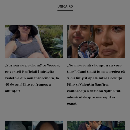
UNICA.RO
„Surioara e pe drum!” :o Wooow,
„Nu mi-e jenă să o spun cu voce
ce veste!! E oficial! Îndrăgita
tare”. Când toată lumea credea că
vedetă e din nou însărcinată, la
s-au liniștit apele între Codruța
40 de ani! Uite ce frumos a
Filip și Valentin Sanfira,
anunțat!
cântăreața a decis să spună tot
adevărul despre mariajul ei
eșuat