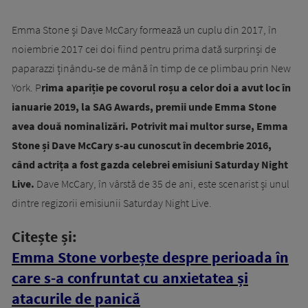
Emma Stone și Dave McCary formează un cuplu din 2017, în
noiembrie 2017 cei doi fiind pentru prima dată surprinși de
paparazzi ținându-se de mână în timp de ce plimbau prin New
York. P
rima apariție pe covorul roșu a celor doi a avut loc în
ianuarie 2019, la SAG Awards, premii unde Emma Stone
avea două nominalizări. Potrivit mai multor surse, Emma
Stone și Dave McCary s-au cunoscut în decembrie 2016,
când actrița a fost gazda celebrei emisiuni Saturday Night
Live.
Dave McCary, în vârstă de 35 de ani, este scenarist și unul
dintre regizorii emisiunii Saturday Night Live.
Citește și:
Emma Stone vorbește despre perioada în
care s-a confruntat cu anxietatea și
atacurile de panică