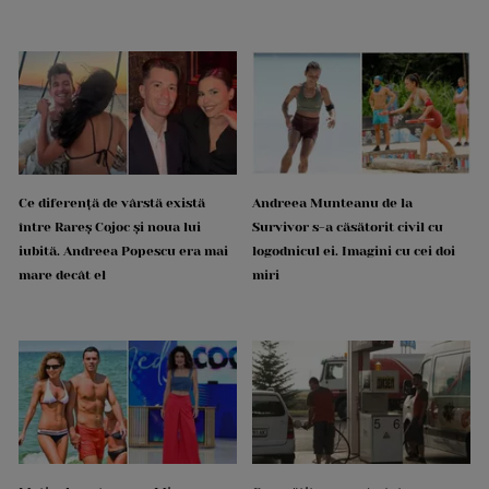
Ce diferență de vârstă există
Andreea Munteanu de la
între Rareș Cojoc și noua lui
Survivor s-a căsătorit civil cu
iubită. Andreea Popescu era mai
logodnicul ei. Imagini cu cei doi
mare decât el
miri