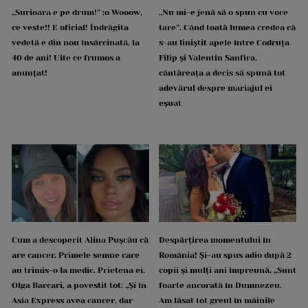
„Surioara e pe drum!” :o Wooow,
„Nu mi-e jenă să o spun cu voce
ce veste!! E oficial! Îndrăgita
tare”. Când toată lumea credea că
vedetă e din nou însărcinată, la
s-au liniștit apele între Codruța
40 de ani! Uite ce frumos a
Filip și Valentin Sanfira,
anunțat!
cântăreața a decis să spună tot
adevărul despre mariajul ei
eșuat
Cum a descoperit Alina Pușcău că
Despărțirea momentului în
are cancer. Primele semne care
România! Și-au spus adio după 2
au trimis-o la medic. Prietena ei,
copii și mulți ani împreună. „Sunt
Olga Barcari, a povestit tot: „Și în
foarte ancorată în Dumnezeu.
Asia Express avea cancer, dar
Am lăsat tot greul în mâinile