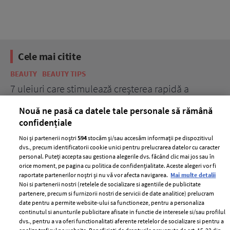
Cele mai citite
BEAUTY
BEAUTY TIPS
BE
țe
7 uleiuri care stimulează creșterea rapidă a
Ce
părului
de
Nouă ne pasă ca datele tale personale să rămână
confidențiale
Noi și partenerii noștri
594
stocăm și/sau accesăm informații pe dispozitivul
dvs., precum identificatorii cookie unici pentru prelucrarea datelor cu caracter
personal. Puteți accepta sau gestiona alegerile dvs. făcând clic mai jos sau în
orice moment, pe pagina cu politica de confidențialitate. Aceste alegeri vor fi
raportate partenerilor noștri și nu vă vor afecta navigarea.
Mai multe detalii
Noi si partenerii nostri (retelele de socializare si agentiile de publicitate
partenere, precum si furnizorii nostri de servicii de date analitice) prelucram
ELLE Style Awards
Termeni si conditii
date pentru a permite website-ului sa functioneze, pentru a personaliza
2024
continutul si anunturile publicitare afisate in functie de interesele si/sau profilul
Politica de
dvs., pentru a va oferi functionalitati aferente retelelor de socializare si pentru a
Despre ELLE
confidențialitate