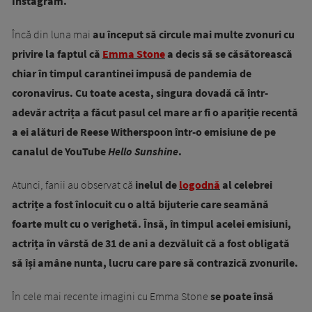
Instagram.
Încă din luna mai
au început să circule mai multe zvonuri cu
privire la faptul că
Emma Stone
a decis să se căsătorească
chiar în timpul carantinei impusă de pandemia de
coronavirus. Cu toate acesta, singura dovadă că într-
adevăr actrița a făcut pasul cel mare ar fi o apariție recentă
a ei alături de Reese Witherspoon într-o emisiune de pe
canalul de YouTube
Hello Sunshine
.
Atunci, fanii au observat că
inelul de
logodnă
al celebrei
actrițe a fost înlocuit cu o altă bijuterie care seamănă
foarte mult cu o verighetă. Însă, în timpul acelei emisiuni,
actrița în vârstă de 31 de ani a dezvăluit că a fost obligată
să își amâne nunta, lucru care pare să contrazică zvonurile.
În cele mai recente imagini cu Emma Stone
se poate însă