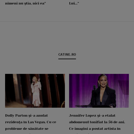
nimeni nu știa, nici ea”
Lui...”
CATINE.RO
Dolly Parton și-a anulat
Jennifer Lopez și-a etalat
rezidența în Las Vegas. Cu ce
abdomenul tonifiat la 56 de ani.
probleme de sănătate se
Ce imagini a postat artista în