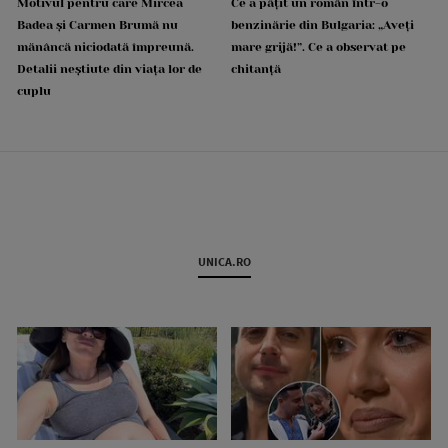
Motivul pentru care Mircea
Ce a pățit un român într-o
Badea și Carmen Brumă nu
benzinărie din Bulgaria: „Aveți
mănâncă niciodată împreună.
mare grijă!”. Ce a observat pe
Detalii neștiute din viața lor de
chitanță
cuplu
UNICA.RO