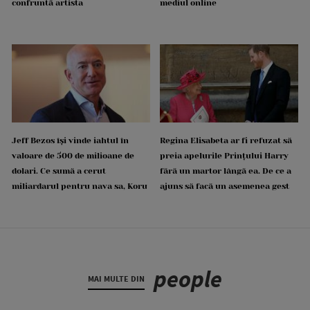
confruntă artista
mediul online
Jeff Bezos își vinde iahtul în
Regina Elisabeta ar fi refuzat să
valoare de 500 de milioane de
preia apelurile Prințului Harry
dolari. Ce sumă a cerut
fără un martor lângă ea. De ce a
miliardarul pentru nava sa, Koru
ajuns să facă un asemenea gest
people
MAI MULTE DIN