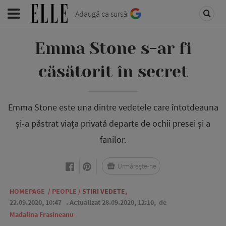
Adaugă ca sursă
Emma Stone s-ar fi
căsătorit în secret
Emma Stone este una dintre vedetele care întotdeauna
și-a păstrat viața privată departe de ochii presei și a
fanilor.
Urmărește-ne
HOMEPAGE
/
PEOPLE
/
STIRI VEDETE
,
22.09.2020, 10:47
. Actualizat 28.09.2020, 12:10,
de
Madalina Frasineanu