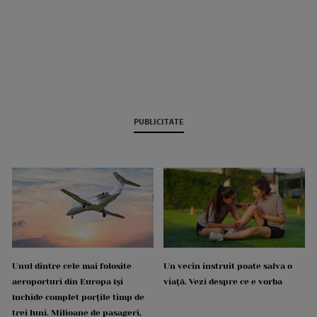
PUBLICITATE
Unul dintre cele mai folosite
Un vecin instruit poate salva o
aeroporturi din Europa își
viață. Vezi despre ce e vorba
închide complet porțile timp de
trei luni. Milioane de pasageri,