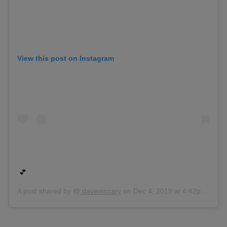
View this post on Instagram
💕
A post shared by @
davemccary
on
Dec 4, 2019 at 4:42pm PST