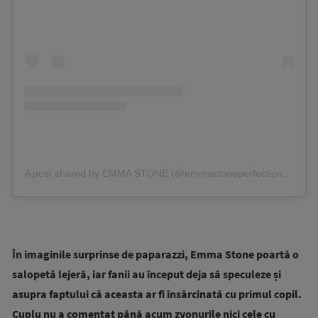
A post shared by EMMA STONE (@emmastoneperfection)
on
Se
În imaginile surprinse de paparazzi, Emma Stone poartă o
salopetă lejeră, iar fanii au început deja să speculeze și
asupra faptului că aceasta ar fi însărcinată cu primul copil.
Cuplu nu a comentat până acum zvonurile nici cele cu