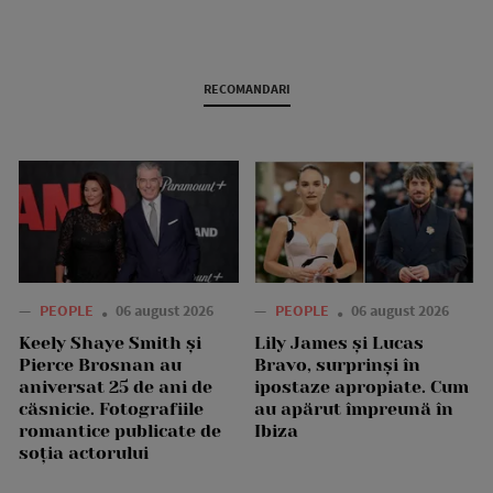
RECOMANDARI
—
PEOPLE
06 august 2026
—
PEOPLE
06 august 2026
Keely Shaye Smith și
Lily James și Lucas
Pierce Brosnan au
Bravo, surprinși în
aniversat 25 de ani de
ipostaze apropiate. Cum
căsnicie. Fotografiile
au apărut împreună în
romantice publicate de
Ibiza
soția actorului