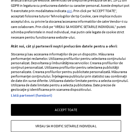
analiza traficul pe website. Beneficiati de drepturile prevazute de art. 15-22 din
Romania
GDPR in legatura cu prelucrarea datelor cu caracter personal. Aceste drepturi pot
Politica de cookies
fi exercitate prin modalitatea indicata
aici
. Prin click pe “ACCEPT TOATE”,
Contact
Publicitate
acceptati folosirea tuturor Tehnologiilor de tip Cookie, care implica inclusiv
acceptul dvs. cu privire la stocarea/accesarea informatiilor de catre Vendor-ii cu
Abonamente
care colaboram. Prin click pe “VREAU SA MODIFIC SETARILE INDIVIDUAL” puteti
schimba preferintele in mod individual, mai putin cele legate de cookie strict
necesare pentru functionarea website-ului.
Stiri
Libertatea pentru
Atât noi, cât și partenerii noștri prelucrăm datele pentru a oferi:
femei
GSP
Stocarea și/sau accesarea informațiilor de pe un dispozitiv. Măsurarea
Viva
performanței reclamelor. Utilizarea profilurilor pentru selectarea conținutului
Unica
personalizat. Dezvoltarea și îmbunătățirea serviciilor. Crearea profilurilor de
Avantaje
conținut personalizat. Utilizarea profilurilor pentru selectarea publicității
Baby
personalizate. Crearea profilurilor pentru publicitate personalizată. Măsurarea
Retete practice
performanței conținutului. Înțelegerea publicului prin statistici sau combinații
Retete
de date din surse diferite. Utilizarea datelor limitate pentru a selecta conținutul.
Utilizarea de date limitate pentru a selecta publicitatea. Date precise de
geolocație și identificarea prin scanarea dispozitivului.
Pariază responsabil! Decizia ONJN nr. 821/25.09.2025.
Listă parteneri (furnizori)
Jocurile de noroc sunt interzise minorilor.
ACCEPT TOATE
Copyright © 2026 Ringier Romania SRL
VREAU SA MODIFIC SETARILE INDIVIDUAL