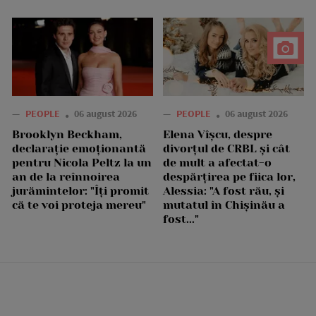
—
PEOPLE
06 august 2026
—
PEOPLE
06 august 2026
Brooklyn Beckham,
Elena Vîșcu, despre
declarație emoționantă
divorțul de CRBL și cât
pentru Nicola Peltz la un
de mult a afectat-o
an de la reînnoirea
despărțirea pe fiica lor,
jurămintelor: "Îți promit
Alessia: "A fost rău, și
că te voi proteja mereu"
mutatul în Chișinău a
fost..."