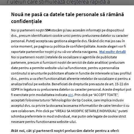
țe
7 uleiuri care stimulează creșterea rapidă a
Ce
părului
de
Nouă ne pasă ca datele tale personale să rămână
confidențiale
Noi și partenerii noștri
594
stocăm și/sau accesăm informații pe dispozitivul
dvs., precum identificatorii cookie unici pentru prelucrarea datelor cu caracter
personal. Puteți accepta sau gestiona alegerile dvs. făcând clic mai jos sau în
orice moment, pe pagina cu politica de confidențialitate. Aceste alegeri vor fi
raportate partenerilor noștri și nu vă vor afecta navigarea.
Mai multe detalii
Noi si partenerii nostri (retelele de socializare si agentiile de publicitate
partenere, precum si furnizorii nostri de servicii de date analitice) prelucram
ELLE Style Awards
Termeni si conditii
date pentru a permite website-ului sa functioneze, pentru a personaliza
2024
continutul si anunturile publicitare afisate in functie de interesele si/sau profilul
Politica de
dvs., pentru a va oferi functionalitati aferente retelelor de socializare si pentru a
Despre ELLE
confidențialitate
analiza traficul pe website. Beneficiati de drepturile prevazute de art. 15-22 din
Romania
GDPR in legatura cu prelucrarea datelor cu caracter personal. Aceste drepturi pot
Politica de cookies
fi exercitate prin modalitatea indicata
aici
. Prin click pe “ACCEPT TOATE”,
Contact
Publicitate
acceptati folosirea tuturor Tehnologiilor de tip Cookie, care implica inclusiv
acceptul dvs. cu privire la stocarea/accesarea informatiilor de catre Vendor-ii cu
Abonamente
care colaboram. Prin click pe “VREAU SA MODIFIC SETARILE INDIVIDUAL” puteti
schimba preferintele in mod individual, mai putin cele legate de cookie strict
necesare pentru functionarea website-ului.
Stiri
Libertatea pentru
Atât noi, cât și partenerii noștri prelucrăm datele pentru a oferi:
femei