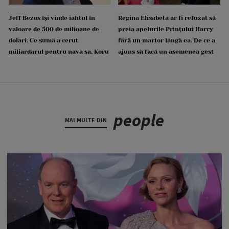
Jeff Bezos își vinde iahtul în
Regina Elisabeta ar fi refuzat să
valoare de 500 de milioane de
preia apelurile Prințului Harry
dolari. Ce sumă a cerut
fără un martor lângă ea. De ce a
miliardarul pentru nava sa, Koru
ajuns să facă un asemenea gest
people
MAI MULTE DIN