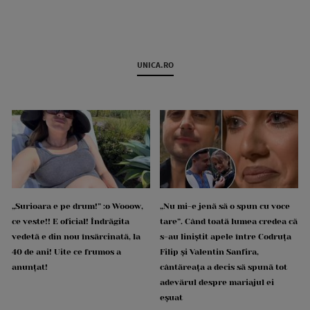
UNICA.RO
„Surioara e pe drum!” :o Wooow,
„Nu mi-e jenă să o spun cu voce
ce veste!! E oficial! Îndrăgita
tare”. Când toată lumea credea că
vedetă e din nou însărcinată, la
s-au liniștit apele între Codruța
40 de ani! Uite ce frumos a
Filip și Valentin Sanfira,
anunțat!
cântăreața a decis să spună tot
adevărul despre mariajul ei
eșuat