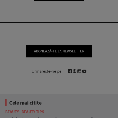
ABONEAZĂ-TE LA NEWSLETTER
Urmareste-ne pe:
Cele mai citite
BEAUTY
BEAUTY TIPS
BE