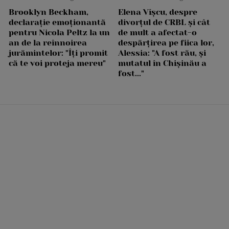
Brooklyn Beckham,
Elena Vîșcu, despre
declarație emoționantă
divorțul de CRBL și cât
pentru Nicola Peltz la un
de mult a afectat-o
an de la reînnoirea
despărțirea pe fiica lor,
jurămintelor: "Îți promit
Alessia: "A fost rău, și
că te voi proteja mereu"
mutatul în Chișinău a
fost..."