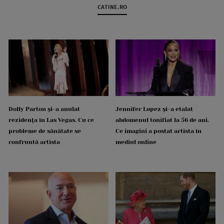
CATINE.RO
Dolly Parton și-a anulat
Jennifer Lopez și-a etalat
rezidența în Las Vegas. Cu ce
abdomenul tonifiat la 56 de ani.
probleme de sănătate se
Ce imagini a postat artista în
confruntă artista
mediul online