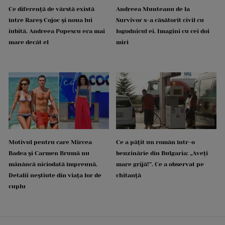
Ce diferență de vârstă există
Andreea Munteanu de la
între Rareș Cojoc și noua lui
Survivor s-a căsătorit civil cu
iubită. Andreea Popescu era mai
logodnicul ei. Imagini cu cei doi
mare decât el
miri
Motivul pentru care Mircea
Ce a pățit un român într-o
Badea și Carmen Brumă nu
benzinărie din Bulgaria: „Aveți
mănâncă niciodată împreună.
mare grijă!”. Ce a observat pe
Detalii neștiute din viața lor de
chitanță
cuplu