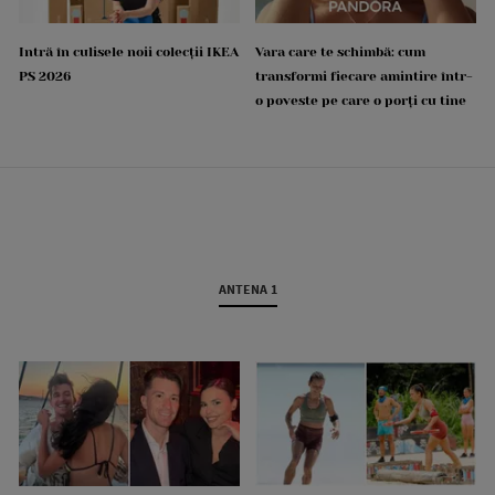
Intră în culisele noii colecții IKEA
Vara care te schimbă: cum
PS 2026
transformi fiecare amintire într-
o poveste pe care o porți cu tine
ANTENA 1