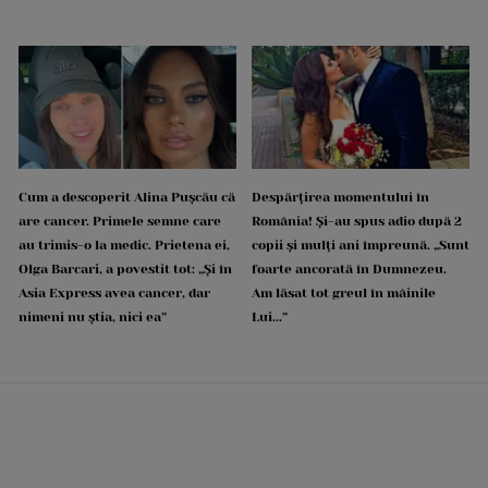
Cum a descoperit Alina Pușcău că
Despărțirea momentului în
are cancer. Primele semne care
România! Și-au spus adio după 2
au trimis-o la medic. Prietena ei,
copii și mulți ani împreună. „Sunt
Olga Barcari, a povestit tot: „Și în
foarte ancorată în Dumnezeu.
Asia Express avea cancer, dar
Am lăsat tot greul în mâinile
nimeni nu știa, nici ea”
Lui...”