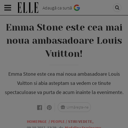
Adaugă ca sursă
Emma Stone este cea mai
noua ambasadoare Louis
Vuitton!
Emma Stone este cea mai noua ambasadoare Louis
Vuitton si abia asteptam sa vedem ce tinute
spectaculoase va purta de acum inainte la evenimente.
Urmărește-ne
HOMEPAGE
/
PEOPLE
/
STIRI VEDETE
,
09.10.2017, 13:29
de
Madalina Frasineanu