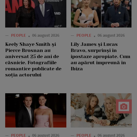
—
PEOPLE
06 august 2026
—
PEOPLE
06 august 2026
Keely Shaye Smith și
Lily James și Lucas
Pierce Brosnan au
Bravo, surprinși în
aniversat 25 de ani de
ipostaze apropiate. Cum
căsnicie. Fotografiile
au apărut împreună în
romantice publicate de
Ibiza
soția actorului
—
PEOPLE
06 august 2026
—
PEOPLE
06 august 2026