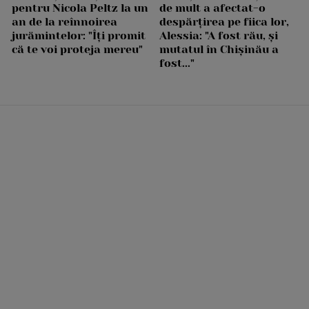
pentru Nicola Peltz la un
de mult a afectat-o
an de la reînnoirea
despărțirea pe fiica lor,
jurămintelor: "Îți promit
Alessia: "A fost rău, și
că te voi proteja mereu"
mutatul în Chișinău a
fost..."