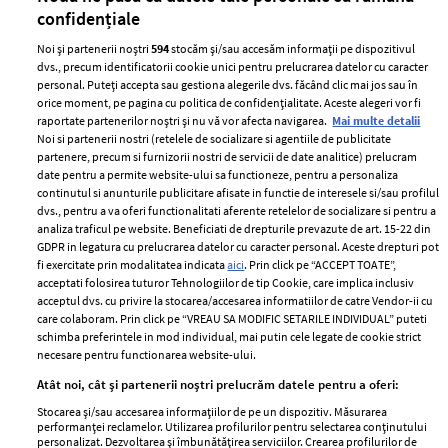
confidențiale
Noi și partenerii noștri
594
stocăm și/sau accesăm informații pe dispozitivul
dvs., precum identificatorii cookie unici pentru prelucrarea datelor cu caracter
personal. Puteți accepta sau gestiona alegerile dvs. făcând clic mai jos sau în
orice moment, pe pagina cu politica de confidențialitate. Aceste alegeri vor fi
raportate partenerilor noștri și nu vă vor afecta navigarea.
Mai multe detalii
Noi si partenerii nostri (retelele de socializare si agentiile de publicitate
partenere, precum si furnizorii nostri de servicii de date analitice) prelucram
ELLE Style Awards
Termeni si conditii
date pentru a permite website-ului sa functioneze, pentru a personaliza
2024
continutul si anunturile publicitare afisate in functie de interesele si/sau profilul
Politica de
dvs., pentru a va oferi functionalitati aferente retelelor de socializare si pentru a
Despre ELLE
confidențialitate
analiza traficul pe website. Beneficiati de drepturile prevazute de art. 15-22 din
Romania
GDPR in legatura cu prelucrarea datelor cu caracter personal. Aceste drepturi pot
Politica de cookies
fi exercitate prin modalitatea indicata
aici
. Prin click pe “ACCEPT TOATE”,
Contact
Publicitate
acceptati folosirea tuturor Tehnologiilor de tip Cookie, care implica inclusiv
acceptul dvs. cu privire la stocarea/accesarea informatiilor de catre Vendor-ii cu
Abonamente
care colaboram. Prin click pe “VREAU SA MODIFIC SETARILE INDIVIDUAL” puteti
schimba preferintele in mod individual, mai putin cele legate de cookie strict
necesare pentru functionarea website-ului.
Stiri
Libertatea pentru
Atât noi, cât și partenerii noștri prelucrăm datele pentru a oferi:
femei
GSP
Stocarea și/sau accesarea informațiilor de pe un dispozitiv. Măsurarea
Viva
performanței reclamelor. Utilizarea profilurilor pentru selectarea conținutului
Unica
personalizat. Dezvoltarea și îmbunătățirea serviciilor. Crearea profilurilor de