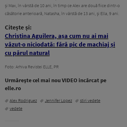
și Max, în vârstă de 10 ani, în timp ce Alex are două fiice dintr-o
căsătorie anterioară, Natasha, în vârstă de 13 ani, și Ella, 9 ani.
Citește și:
Christina Aguilera, așa cum nu ai mai
văzut-o niciodată: fără pic de machiaj și
cu părul natural
Foto: Arhiva Revistei ELLE, PR
Urmăreşte cel mai nou VIDEO incărcat pe
elle.ro
Alex Rodriguez
Jennifer Lopez
stiri vedete
vedete