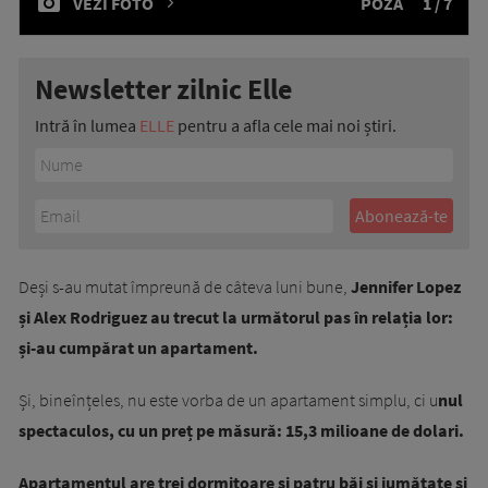
VEZI FOTO
POZA
1 / 7
Newsletter zilnic Elle
Intră în lumea
ELLE
pentru a afla cele mai noi știri.
Deși s-au mutat împreună de câteva luni bune,
Jennifer Lopez
și Alex Rodriguez au trecut la următorul pas în relația lor:
și-au cumpărat un apartament.
Și, bineînțeles, nu este vorba de un apartament simplu, ci u
nul
spectaculos, cu un preț pe măsură: 15,3 milioane de dolari.
Apartamentul are trei dormitoare și patru băi și jumătate și