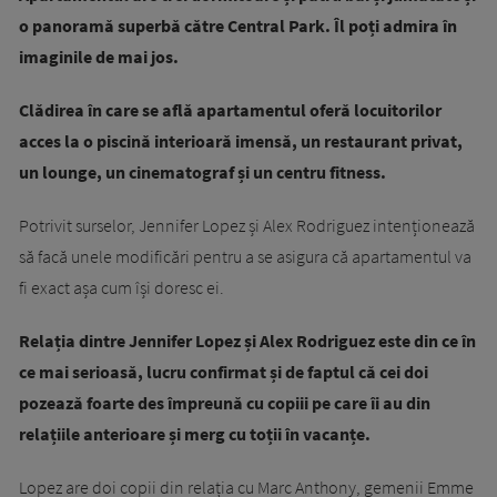
o panoramă superbă către Central Park. Îl poți admira în
imaginile de mai jos.
Clădirea în care se află apartamentul oferă locuitorilor
acces la o piscină interioară imensă, un restaurant privat,
un lounge, un cinematograf și un centru fitness.
Potrivit surselor, Jennifer Lopez și Alex Rodriguez intenționează
să facă unele modificări pentru a se asigura că apartamentul va
fi exact așa cum își doresc ei.
Relația dintre Jennifer Lopez și Alex Rodriguez este din ce în
ce mai serioasă, lucru confirmat și de faptul că cei doi
pozează foarte des împreună cu copiii pe care îi au din
relațiile anterioare și merg cu toții în vacanțe.
Lopez are doi copii din relația cu Marc Anthony, gemenii Emme