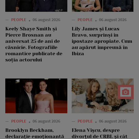
—
PEOPLE
06 august 2026
—
PEOPLE
06 august 2026
Keely Shaye Smith și
Lily James și Lucas
Pierce Brosnan au
Bravo, surprinși în
aniversat 25 de ani de
ipostaze apropiate. Cum
căsnicie. Fotografiile
au apărut împreună în
romantice publicate de
Ibiza
soția actorului
—
PEOPLE
06 august 2026
—
PEOPLE
06 august 2026
Brooklyn Beckham,
Elena Vîșcu, despre
declarație emoționantă
divorțul de CRBL și cât