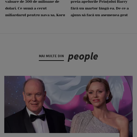
valoare de 500 de milioane de
preia apelurile Prințului Harry
dolari. Ce sumă a cerut
fără un martor lângă ea. De ce a
miliardarul pentru nava sa, Koru
ajuns să facă un asemenea gest
people
MAI MULTE DIN