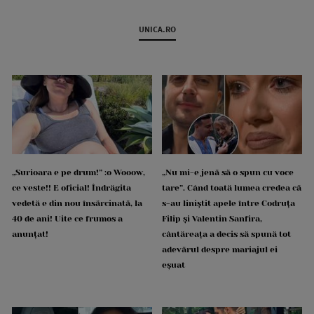
UNICA.RO
„Surioara e pe drum!” :o Wooow,
„Nu mi-e jenă să o spun cu voce
ce veste!! E oficial! Îndrăgita
tare”. Când toată lumea credea că
vedetă e din nou însărcinată, la
s-au liniștit apele între Codruța
40 de ani! Uite ce frumos a
Filip și Valentin Sanfira,
anunțat!
cântăreața a decis să spună tot
adevărul despre mariajul ei
eșuat