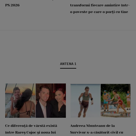
PS 2026
transformi fiecare amintire într-
o poveste pe care o porți cu tine
ANTENA 1
Ce diferență de vârstă există
Andreea Munteanu de la
între Rareș Cojoc și noua lui
Survivor s-a căsătorit civil cu