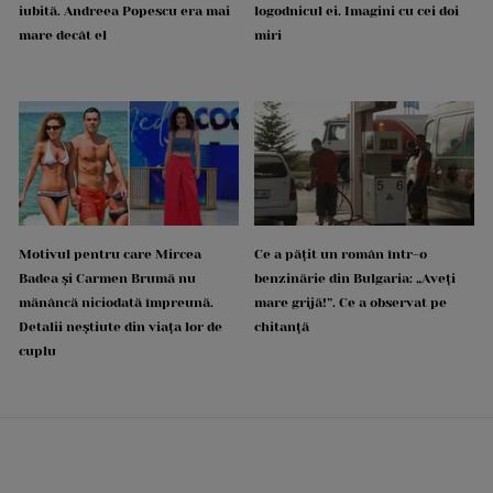
iubită. Andreea Popescu era mai
logodnicul ei. Imagini cu cei doi
mare decât el
miri
Motivul pentru care Mircea
Ce a pățit un român într-o
Badea și Carmen Brumă nu
benzinărie din Bulgaria: „Aveți
mănâncă niciodată împreună.
mare grijă!”. Ce a observat pe
Detalii neștiute din viața lor de
chitanță
cuplu