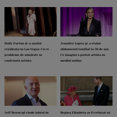
Dolly Parton și-a anulat
Jennifer Lopez și-a etalat
rezidența în Las Vegas. Cu ce
abdomenul tonifiat la 56 de ani.
probleme de sănătate se
Ce imagini a postat artista în
confruntă artista
mediul online
Jeff Bezos își vinde iahtul în
Regina Elisabeta ar fi refuzat să