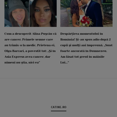
Cum a descoperit Alina Pușcău că
Despărțirea momentului în
are cancer. Primele semne care
România! Și-au spus adio după 2
au trimis-o la medic. Prietena ei,
copii și mulți ani împreună. „Sunt
Olga Barcari, a povestit tot: „Și în
foarte ancorată în Dumnezeu.
Asia Express avea cancer, dar
Am lăsat tot greul în mâinile
nimeni nu știa, nici ea”
Lui...”
CATINE.RO