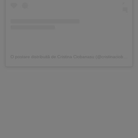
O postare distribuită de Cristina Ciobanasu (@cristinaciobanasu_oficial)