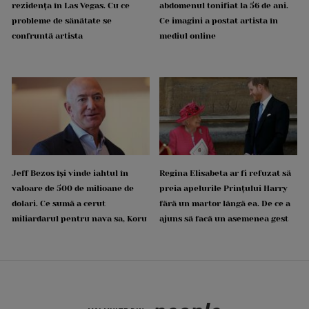
rezidența în Las Vegas. Cu ce
abdomenul tonifiat la 56 de ani.
probleme de sănătate se
Ce imagini a postat artista în
confruntă artista
mediul online
Jeff Bezos își vinde iahtul în
Regina Elisabeta ar fi refuzat să
valoare de 500 de milioane de
preia apelurile Prințului Harry
dolari. Ce sumă a cerut
fără un martor lângă ea. De ce a
miliardarul pentru nava sa, Koru
ajuns să facă un asemenea gest