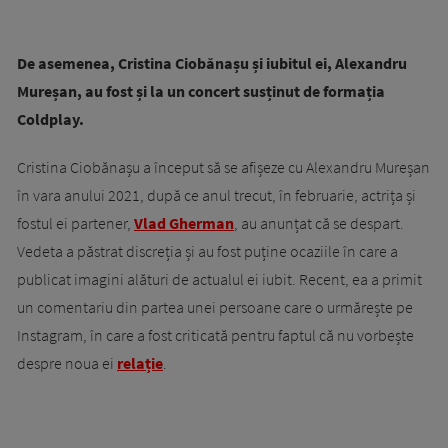
De asemenea, Cristina Ciobănașu și iubitul ei, Alexandru
Mureșan, au fost și la un concert susținut de formația
Coldplay.
Cristina Ciobănașu a început să se afișeze cu Alexandru Mureșan
în vara anului 2021, după ce anul trecut, în februarie, actrița și
fostul ei partener,
Vlad Gherman
, au anunțat că se despart.
Vedeta a păstrat discreția și au fost puține ocaziile în care a
publicat imagini alături de actualul ei iubit. Recent, ea a primit
un comentariu din partea unei persoane care o urmărește pe
Instagram, în care a fost criticată pentru faptul că nu vorbește
despre noua ei
relație
.