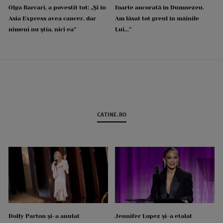
Olga Barcari, a povestit tot: „Și în
foarte ancorată în Dumnezeu.
Asia Express avea cancer, dar
Am lăsat tot greul în mâinile
nimeni nu știa, nici ea”
Lui...”
CATINE.RO
Dolly Parton și-a anulat
Jennifer Lopez și-a etalat