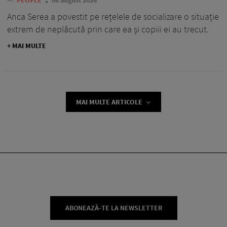
—
PEOPLE
06 august 2026
Anca Serea a povestit pe rețelele de socializare o situație
extrem de neplăcută prin care ea și copiii ei au trecut.
+ MAI MULTE
MAI MULTE ARTICOLE
ABONEAZĂ-TE LA NEWSLETTER