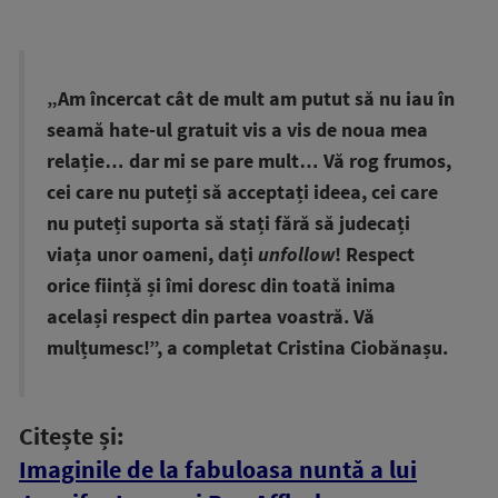
„Am încercat cât de mult am putut să nu iau în
seamă hate-ul gratuit vis a vis de noua mea
relație… dar mi se pare mult… Vă rog frumos,
cei care nu puteți să acceptați ideea, cei care
nu puteți suporta să stați fără să judecați
viața unor oameni, dați
unfollow
! Respect
orice ființă și îmi doresc din toată inima
același respect din partea voastră. Vă
mulțumesc!”, a completat Cristina Ciobănașu.
Citește și:
Imaginile de la fabuloasa nuntă a lui