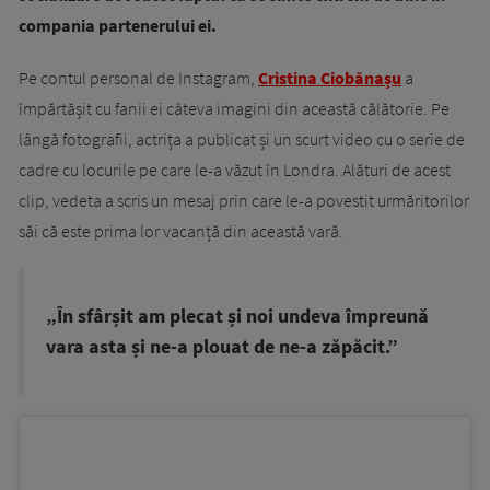
compania partenerului ei.
Pe contul personal de Instagram,
Cristina Ciobănașu
a
împărtășit cu fanii ei câteva imagini din această călătorie. Pe
lângă fotografii, actrița a publicat și un scurt video cu o serie de
cadre cu locurile pe care le-a văzut în Londra. Alături de acest
clip, vedeta a scris un mesaj prin care le-a povestit urmăritorilor
săi că este prima lor vacanță din această vară.
„În sfârșit am plecat și noi undeva împreună
vara asta și ne-a plouat de ne-a zăpăcit.”