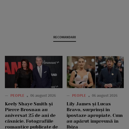
RECOMANDARI
—
PEOPLE
06 august 2026
—
PEOPLE
06 august 2026
Keely Shaye Smith și
Lily James și Lucas
Pierce Brosnan au
Bravo, surprinși în
aniversat 25 de ani de
ipostaze apropiate. Cum
căsnicie. Fotografiile
au apărut împreună în
romantice publicate de
Ibiza