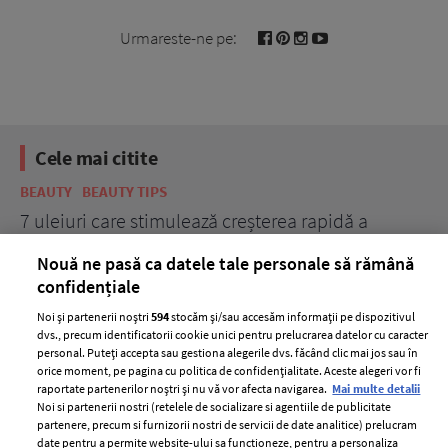
Urmareste-ne pe:
Cele mai citite
BEAUTY
BEAUTY TIPS
BE
țe
7 uleiuri care stimulează creșterea rapidă a
Ce
părului
de
Nouă ne pasă ca datele tale personale să rămână
confidențiale
Noi și partenerii noștri
594
stocăm și/sau accesăm informații pe dispozitivul
dvs., precum identificatorii cookie unici pentru prelucrarea datelor cu caracter
personal. Puteți accepta sau gestiona alegerile dvs. făcând clic mai jos sau în
orice moment, pe pagina cu politica de confidențialitate. Aceste alegeri vor fi
raportate partenerilor noștri și nu vă vor afecta navigarea.
Mai multe detalii
Noi si partenerii nostri (retelele de socializare si agentiile de publicitate
partenere, precum si furnizorii nostri de servicii de date analitice) prelucram
ELLE Style Awards
Termeni si conditii
date pentru a permite website-ului sa functioneze, pentru a personaliza