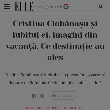
Adaugă ca sursă
Cristina Ciobănașu și
iubitul ei, imagini din
vacanță. Ce destinație au
ales
Cristina Ciobănașu și iubitul ei au plecat într-o vacanță
departe de România. Ce destinație au ales cei doi?
Urmărește-ne
HOMEPAGE
/
PEOPLE
/
STIRI VEDETE
,