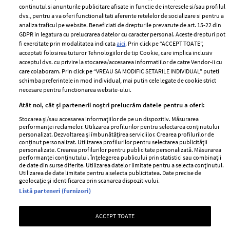
2024
continutul si anunturile publicitare afisate in functie de interesele si/sau profilul
Politica de
dvs., pentru a va oferi functionalitati aferente retelelor de socializare si pentru a
Despre ELLE
confidențialitate
analiza traficul pe website. Beneficiati de drepturile prevazute de art. 15-22 din
Romania
GDPR in legatura cu prelucrarea datelor cu caracter personal. Aceste drepturi pot
Politica de cookies
fi exercitate prin modalitatea indicata
aici
. Prin click pe “ACCEPT TOATE”,
Contact
Publicitate
acceptati folosirea tuturor Tehnologiilor de tip Cookie, care implica inclusiv
acceptul dvs. cu privire la stocarea/accesarea informatiilor de catre Vendor-ii cu
Abonamente
care colaboram. Prin click pe “VREAU SA MODIFIC SETARILE INDIVIDUAL” puteti
schimba preferintele in mod individual, mai putin cele legate de cookie strict
necesare pentru functionarea website-ului.
Stiri
Libertatea pentru
Atât noi, cât și partenerii noștri prelucrăm datele pentru a oferi:
femei
GSP
Stocarea și/sau accesarea informațiilor de pe un dispozitiv. Măsurarea
Viva
performanței reclamelor. Utilizarea profilurilor pentru selectarea conținutului
Unica
personalizat. Dezvoltarea și îmbunătățirea serviciilor. Crearea profilurilor de
Avantaje
conținut personalizat. Utilizarea profilurilor pentru selectarea publicității
Baby
personalizate. Crearea profilurilor pentru publicitate personalizată. Măsurarea
Retete practice
performanței conținutului. Înțelegerea publicului prin statistici sau combinații
Retete
de date din surse diferite. Utilizarea datelor limitate pentru a selecta conținutul.
Utilizarea de date limitate pentru a selecta publicitatea. Date precise de
geolocație și identificarea prin scanarea dispozitivului.
Pariază responsabil! Decizia ONJN nr. 821/25.09.2025.
Listă parteneri (furnizori)
Jocurile de noroc sunt interzise minorilor.
ACCEPT TOATE