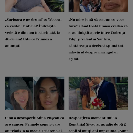
„Surioara e pe drum!” :o Wooow,
„Nu mi-e jenă să o spun cu voce
ce veste!! E oficial! Îndrăgita
tare”. Când toată lumea credea că
vedetă e din nou însărcinată, la
s-au liniștit apele între Codruța
40 de ani! Uite ce frumos a
Filip și Valentin Sanfira,
anunțat!
cântăreața a decis să spună tot
adevărul despre mariajul ei
eșuat
Cum a descoperit Alina Pușcău că
Despărțirea momentului în
are cancer. Primele semne care
România! Și-au spus adio după 2
au trimis-o la medic. Prietena ei,
copii și mulți ani împreună. „Sunt