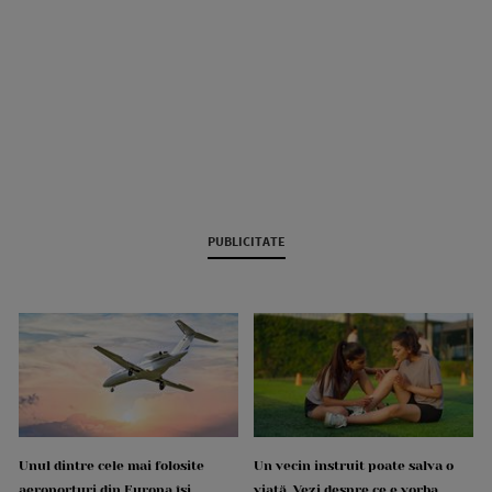
PUBLICITATE
Unul dintre cele mai folosite
Un vecin instruit poate salva o
aeroporturi din Europa își
viață. Vezi despre ce e vorba