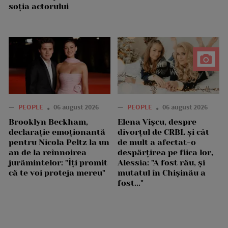
soția actorului
—
PEOPLE
06 august 2026
—
PEOPLE
06 august 2026
Brooklyn Beckham,
Elena Vîșcu, despre
declarație emoționantă
divorțul de CRBL și cât
pentru Nicola Peltz la un
de mult a afectat-o
an de la reînnoirea
despărțirea pe fiica lor,
jurămintelor: "Îți promit
Alessia: "A fost rău, și
că te voi proteja mereu"
mutatul în Chișinău a
fost..."