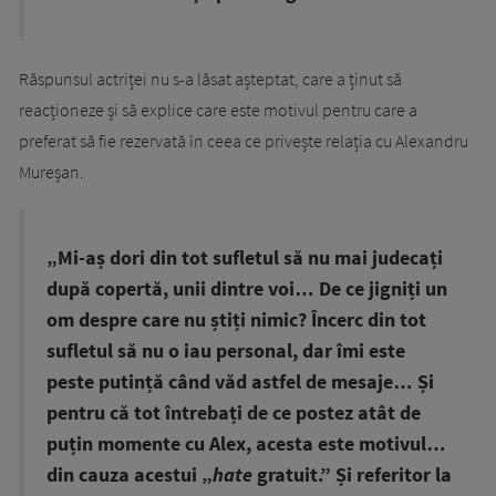
Răspunsul actriței nu s-a lăsat așteptat, care a ținut să
reacționeze și să explice care este motivul pentru care a
preferat să fie rezervată în ceea ce privește relația cu Alexandru
Mureșan.
„Mi-aș dori din tot sufletul să nu mai judecați
după copertă, unii dintre voi… De ce jigniți un
om despre care nu știți nimic? Încerc din tot
sufletul să nu o iau personal, dar îmi este
peste putință când văd astfel de mesaje… Și
pentru că tot întrebați de ce postez atât de
puțin momente cu Alex, acesta este motivul…
din cauza acestui „
hate
gratuit.” Și referitor la