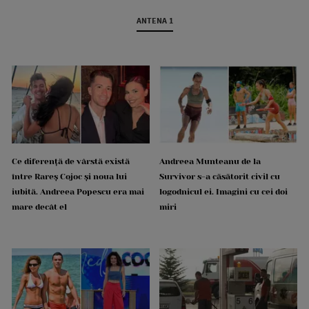
ANTENA 1
Ce diferență de vârstă există
Andreea Munteanu de la
între Rareș Cojoc și noua lui
Survivor s-a căsătorit civil cu
iubită. Andreea Popescu era mai
logodnicul ei. Imagini cu cei doi
mare decât el
miri