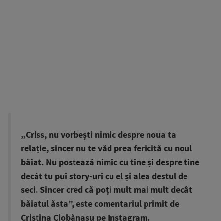
„
Cr
iss, nu vorbești nimic despre noua ta
relație, sincer nu te văd prea fericită cu noul
băiat. Nu postează nimic cu tine și despre tine
decât tu pui story-uri cu el și alea destul de
seci. Sincer cred că poți mult mai mult decât
băiatul ăsta”, este comentariul primit de
Cristina Ciobănașu pe Instagram.