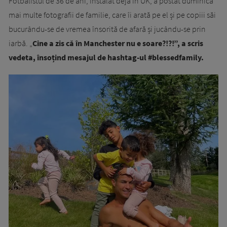
Fotbalistul de 36 de ani, instalat deja în UK, a postat duminică
mai multe fotografii de familie, care îi arată pe el și pe copiii săi
bucurându-se de vremea însorită de afară și jucându-se prin
iarbă. „
Cine a zis că în Manchester nu e soare?!?!”, a scris
vedeta, însoțind mesajul de hashtag-ul #blessedfamily.