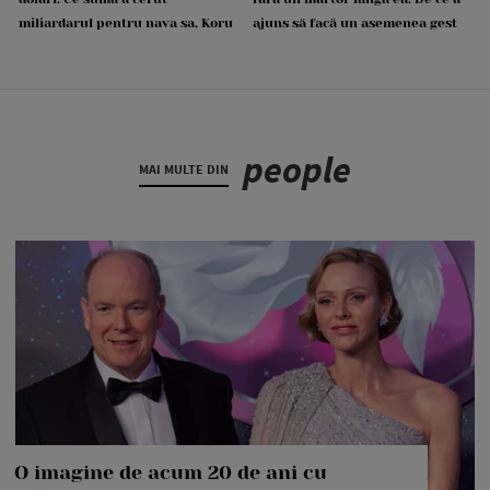
miliardarul pentru nava sa, Koru
ajuns să facă un asemenea gest
people
MAI MULTE DIN
O imagine de acum 20 de ani cu