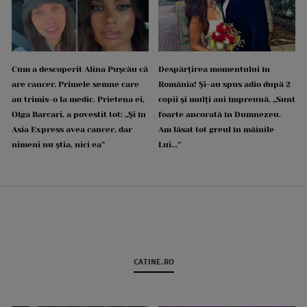
Cum a descoperit Alina Pușcău că
Despărțirea momentului în
are cancer. Primele semne care
România! Și-au spus adio după 2
au trimis-o la medic. Prietena ei,
copii și mulți ani împreună. „Sunt
Olga Barcari, a povestit tot: „Și în
foarte ancorată în Dumnezeu.
Asia Express avea cancer, dar
Am lăsat tot greul în mâinile
nimeni nu știa, nici ea”
Lui...”
CATINE.RO