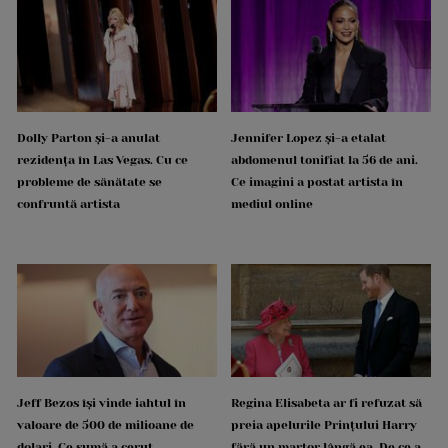
Dolly Parton și-a anulat
Jennifer Lopez și-a etalat
rezidența în Las Vegas. Cu ce
abdomenul tonifiat la 56 de ani.
probleme de sănătate se
Ce imagini a postat artista în
confruntă artista
mediul online
Jeff Bezos își vinde iahtul în
Regina Elisabeta ar fi refuzat să
valoare de 500 de milioane de
preia apelurile Prințului Harry
dolari. Ce sumă a cerut
fără un martor lângă ea. De ce a