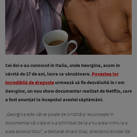
Cei doi s-au cunoscut în Italia, unde Georgina, acum în
vârstă de 27 de ani, lucra ca vânzătoare.
Povestea lor
incredibilă de dragoste
urmează să fie dezvăluită în
I am
Georgina
, un nou show documentar realizat de Netflix, care
a fost anunțat la începutul acestei săptămâni.
„Georgina este cât se poate de cinstită și recunoaște în
documentar că viața ei s-a schimbat de la a nu avea nimic la a
avea absolut totul”, a declarat Alvaro Diaz, directorul diviziei de