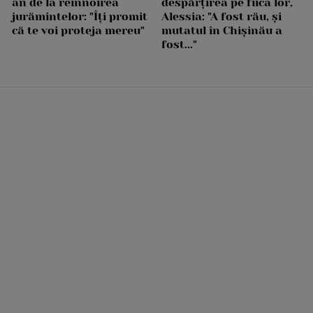
an de la reînnoirea
despărțirea pe fiica lor,
jurămintelor: "Îți promit
Alessia: "A fost rău, și
că te voi proteja mereu"
mutatul în Chișinău a
fost..."