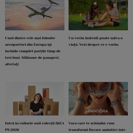
Unul dintre cele mai folosite
Un vecin instruit poate salva o
aeroporturi din Europa își
viață. Vezi despre ce e vorba
închide complet porțile timp de
trei luni. Milioane de pasageri,
afectați
Intră în culisele noii colecții IKEA
Vara care te schimbă: cum
PS 2026
transformi fiecare amintire într-