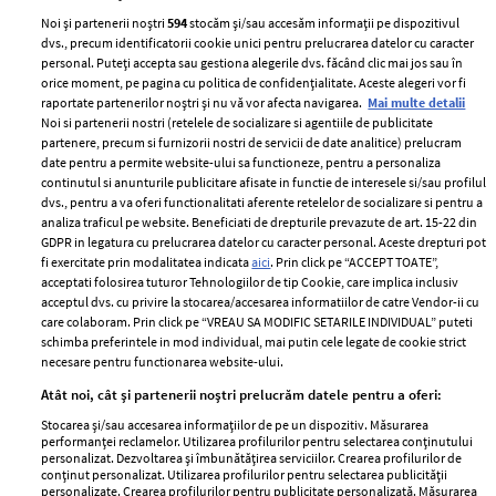
Noi și partenerii noștri
594
stocăm și/sau accesăm informații pe dispozitivul
dvs., precum identificatorii cookie unici pentru prelucrarea datelor cu caracter
personal. Puteți accepta sau gestiona alegerile dvs. făcând clic mai jos sau în
orice moment, pe pagina cu politica de confidențialitate. Aceste alegeri vor fi
raportate partenerilor noștri și nu vă vor afecta navigarea.
Mai multe detalii
Noi si partenerii nostri (retelele de socializare si agentiile de publicitate
partenere, precum si furnizorii nostri de servicii de date analitice) prelucram
ELLE Style Awards
Termeni si conditii
date pentru a permite website-ului sa functioneze, pentru a personaliza
2024
continutul si anunturile publicitare afisate in functie de interesele si/sau profilul
Politica de
dvs., pentru a va oferi functionalitati aferente retelelor de socializare si pentru a
Despre ELLE
confidențialitate
analiza traficul pe website. Beneficiati de drepturile prevazute de art. 15-22 din
Romania
GDPR in legatura cu prelucrarea datelor cu caracter personal. Aceste drepturi pot
Politica de cookies
fi exercitate prin modalitatea indicata
aici
. Prin click pe “ACCEPT TOATE”,
Contact
Publicitate
acceptati folosirea tuturor Tehnologiilor de tip Cookie, care implica inclusiv
acceptul dvs. cu privire la stocarea/accesarea informatiilor de catre Vendor-ii cu
Abonamente
care colaboram. Prin click pe “VREAU SA MODIFIC SETARILE INDIVIDUAL” puteti
schimba preferintele in mod individual, mai putin cele legate de cookie strict
necesare pentru functionarea website-ului.
Stiri
Libertatea pentru
Atât noi, cât și partenerii noștri prelucrăm datele pentru a oferi:
femei
GSP
Stocarea și/sau accesarea informațiilor de pe un dispozitiv. Măsurarea
Viva
performanței reclamelor. Utilizarea profilurilor pentru selectarea conținutului
Unica
personalizat. Dezvoltarea și îmbunătățirea serviciilor. Crearea profilurilor de
Avantaje
conținut personalizat. Utilizarea profilurilor pentru selectarea publicității
Baby
personalizate. Crearea profilurilor pentru publicitate personalizată. Măsurarea