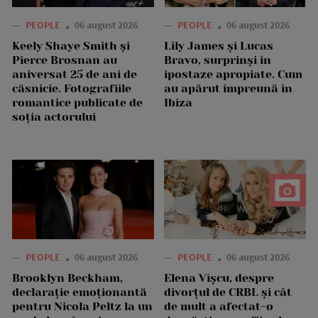
—
PEOPLE
06 august 2026
—
PEOPLE
06 august 2026
Keely Shaye Smith și
Lily James și Lucas
Pierce Brosnan au
Bravo, surprinși în
aniversat 25 de ani de
ipostaze apropiate. Cum
căsnicie. Fotografiile
au apărut împreună în
romantice publicate de
Ibiza
soția actorului
—
PEOPLE
06 august 2026
—
PEOPLE
06 august 2026
Brooklyn Beckham,
Elena Vîșcu, despre
declarație emoționantă
divorțul de CRBL și cât
pentru Nicola Peltz la un
de mult a afectat-o