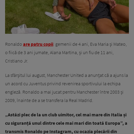
Ronaldo
are patru copii
: gemenii de 4 ani, Eva Maria și Mateo,
o fiică de 3 ani jumate, Alana Martina, și un fiu de 11 ani,
Cristiano Jr.
La sfârșitul lui august, Manchester United a anunțat că a ajuns la
un acord cu Juventus privind revenirea sportivului la echipa
engleză. Ronaldo a mai jucat pentru Manchester între 2003 și
2009, înainte de a se transfera la Real Madrid.
„Astăzi plec de la un club uimitor, cel mai mare din Italia și
cu siguranță unul dintre cele mai mari din toată Europa”, a
transmis Ronaldo pe Instagram, cu ocazia plecării din