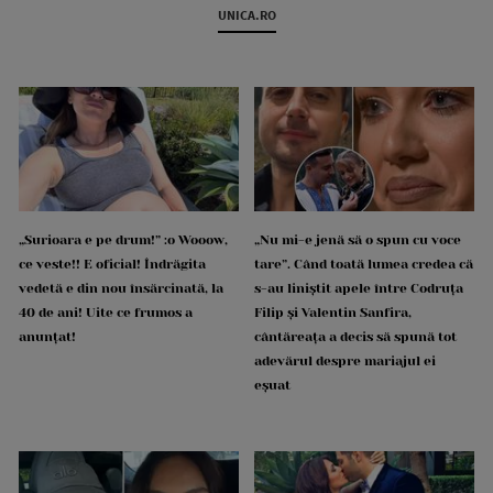
UNICA.RO
„Surioara e pe drum!” :o Wooow,
„Nu mi-e jenă să o spun cu voce
ce veste!! E oficial! Îndrăgita
tare”. Când toată lumea credea că
vedetă e din nou însărcinată, la
s-au liniștit apele între Codruța
40 de ani! Uite ce frumos a
Filip și Valentin Sanfira,
anunțat!
cântăreața a decis să spună tot
adevărul despre mariajul ei
eșuat