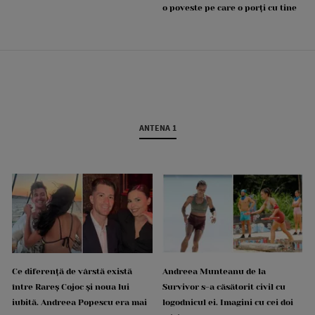
o poveste pe care o porți cu tine
ANTENA 1
Ce diferență de vârstă există
Andreea Munteanu de la
între Rareș Cojoc și noua lui
Survivor s-a căsătorit civil cu
iubită. Andreea Popescu era mai
logodnicul ei. Imagini cu cei doi