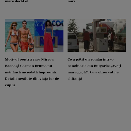
mare decât el
miri
Motivul pentru care Mircea
Ce a pățit un român într-o
Badea și Carmen Brumă nu
benzinărie din Bulgaria: „Aveți
mănâncă niciodată împreună.
mare grijă!”. Ce a observat pe
Detalii neștiute din viața lor de
chitanță
cuplu