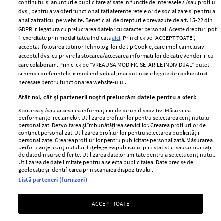
2024
continutul si anunturile publicitare afisate in functie de interesele si/sau profilul
Politica de
dvs., pentru a va oferi functionalitati aferente retelelor de socializare si pentru a
Despre ELLE
confidențialitate
analiza traficul pe website. Beneficiati de drepturile prevazute de art. 15-22 din
Romania
GDPR in legatura cu prelucrarea datelor cu caracter personal. Aceste drepturi pot
Politica de cookies
fi exercitate prin modalitatea indicata
aici
. Prin click pe “ACCEPT TOATE”,
Contact
Publicitate
acceptati folosirea tuturor Tehnologiilor de tip Cookie, care implica inclusiv
acceptul dvs. cu privire la stocarea/accesarea informatiilor de catre Vendor-ii cu
Abonamente
care colaboram. Prin click pe “VREAU SA MODIFIC SETARILE INDIVIDUAL” puteti
schimba preferintele in mod individual, mai putin cele legate de cookie strict
necesare pentru functionarea website-ului.
Stiri
Libertatea pentru
Atât noi, cât și partenerii noștri prelucrăm datele pentru a oferi:
femei
GSP
Stocarea și/sau accesarea informațiilor de pe un dispozitiv. Măsurarea
Viva
performanței reclamelor. Utilizarea profilurilor pentru selectarea conținutului
Unica
personalizat. Dezvoltarea și îmbunătățirea serviciilor. Crearea profilurilor de
Avantaje
conținut personalizat. Utilizarea profilurilor pentru selectarea publicității
Baby
personalizate. Crearea profilurilor pentru publicitate personalizată. Măsurarea
Retete practice
performanței conținutului. Înțelegerea publicului prin statistici sau combinații
Retete
de date din surse diferite. Utilizarea datelor limitate pentru a selecta conținutul.
Utilizarea de date limitate pentru a selecta publicitatea. Date precise de
geolocație și identificarea prin scanarea dispozitivului.
Pariază responsabil! Decizia ONJN nr. 821/25.09.2025.
Listă parteneri (furnizori)
Jocurile de noroc sunt interzise minorilor.
ACCEPT TOATE