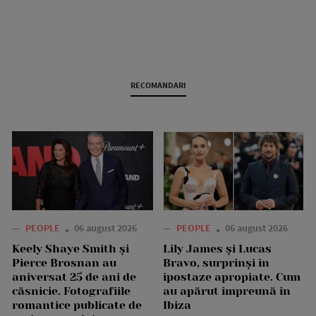
RECOMANDARI
—
PEOPLE
06 august 2026
—
PEOPLE
06 august 2026
Keely Shaye Smith și
Lily James și Lucas
Pierce Brosnan au
Bravo, surprinși în
aniversat 25 de ani de
ipostaze apropiate. Cum
căsnicie. Fotografiile
au apărut împreună în
romantice publicate de
Ibiza