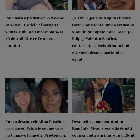
„Surioara e pe drum!” :o Wooow,
„Nu mi-e jenă să o spun cu voce
ce veste!! E oficial! Îndrăgita
tare”. Când toată lumea credea că
vedetă e din nou însărcinată, la
s-au liniștit apele între Codruța
40 de ani! Uite ce frumos a
Filip și Valentin Sanfira,
anunțat!
cântăreața a decis să spună tot
adevărul despre mariajul ei
eșuat
Cum a descoperit Alina Pușcău că
Despărțirea momentului în
are cancer. Primele semne care
România! Și-au spus adio după 2
au trimis-o la medic. Prietena ei,
copii și mulți ani împreună. „Sunt