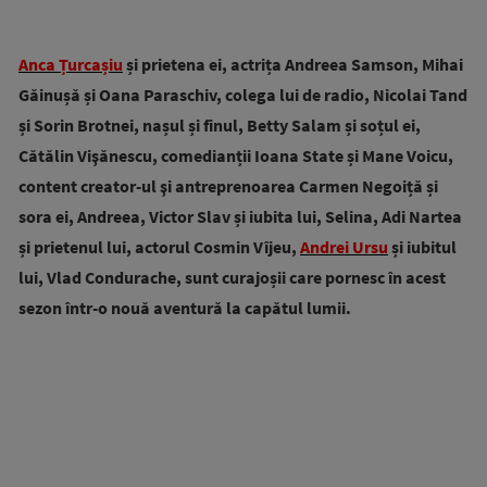
Anca Țurcașiu
și prietena ei, actrița Andreea Samson, Mihai
Găinușă și Oana Paraschiv, colega lui de radio, Nicolai Tand
și Sorin Brotnei, nașul și finul, Betty Salam și soțul ei,
Cătălin Vişănescu, comedianții Ioana State și Mane Voicu,
content creator-ul şi antreprenoarea Carmen Negoiță și
sora ei, Andreea, Victor Slav și iubita lui, Selina, Adi Nartea
și prietenul lui, actorul Cosmin Vîjeu,
Andrei Ursu
și iubitul
lui, Vlad Condurache, sunt curajoșii care pornesc în acest
sezon într-o nouă aventură la capătul lumii.