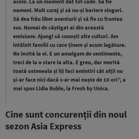
acolo. La un moment dat tot cade. Să fie
oameni. Mult curaj și să nu-și bariere singuri.
Să dea frâu liber aventurii și să fie cu fruntea
sus. Numai de câștigat ai din această
emisiune. Ajungi să cunoști alte culturi. Am
întâlnit familii cu care ținem și acum legătura.
Ne invită la ei. E un amalgam de sentimente,
treci de la o stare la alta. E greu, dar merită
toată osteneala și îți faci amintiri cât alții nu
și-ar face nici dacă s-ar mai naște de 10 ori”, a
mai spus Lidia Buble, la Fresh by Unica.
Cine sunt concurenții din noul
sezon Asia Express