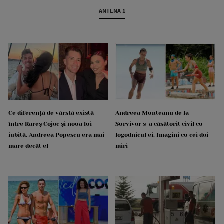
ANTENA 1
Ce diferență de vârstă există
Andreea Munteanu de la
între Rareș Cojoc și noua lui
Survivor s-a căsătorit civil cu
iubită. Andreea Popescu era mai
logodnicul ei. Imagini cu cei doi
mare decât el
miri