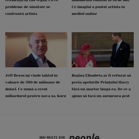
probleme de sănătate se
Ce imagini a postat artista în
confruntă artista
mediul online
Jeff Bezos își vinde iahtul în
Regina Elisabeta ar fi refuzat să
valoare de 500 de milioane de
preia apelurile Prințului Harry
dolari. Ce sumă a cerut
fără un martor lângă ea. De ce a
miliardarul pentru nava sa, Koru
ajuns să facă un asemenea gest
people
MAI MULTE DIN