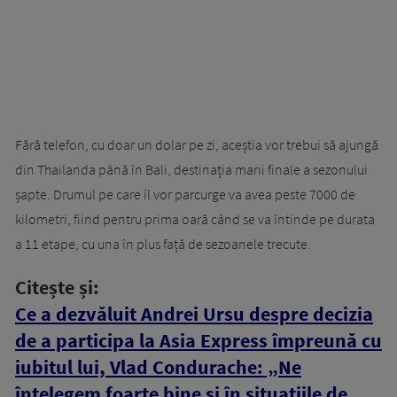
Fără telefon, cu doar un dolar pe zi, aceștia vor trebui să ajungă
din Thailanda până în Bali, destinația marii finale a sezonului
șapte. Drumul pe care îl vor parcurge va avea peste 7000 de
kilometri, fiind pentru prima oară când se va întinde pe durata
a 11 etape, cu una în plus față de sezoanele trecute.
Citește și:
Ce a dezvăluit Andrei Ursu despre decizia
de a participa la Asia Express împreună cu
iubitul lui, Vlad Condurache: „Ne
înțelegem foarte bine și în situațiile de