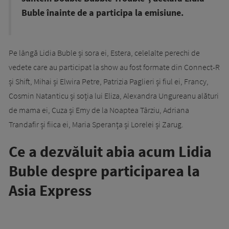
Buble înainte de a participa la emisiune.
Pe lângă Lidia Buble și sora ei, Estera, celelalte perechi de
vedete care au participat la show au fost formate din Connect-R
și Shift, Mihai și Elwira Petre, Patrizia Paglieri și fiul ei, Francy,
Cosmin Natanticu și soția lui Eliza, Alexandra Ungureanu alături
de mama ei, Cuza și Emy de la Noaptea Târziu, Adriana
Trandafir și fiica ei, Maria Speranța și Lorelei și Zarug.
Ce a dezvăluit abia acum Lidia
Buble despre participarea la
Asia Express