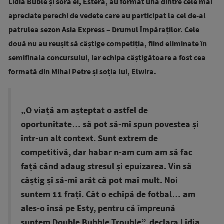
Lidia Buble și sora ei, Estera, au format una dintre cele mai
apreciate perechi de vedete care au participat la cel de-al
patrulea sezon Asia Express – Drumul Împăraților. Cele
două nu au reușit să câștige competiția, fiind eliminate în
semifinala concursului, iar echipa câștigătoare a fost cea
formată din Mihai Petre și soția lui, Elwira.
„O viață am așteptat o astfel de
oportunitate… să pot să-mi spun povestea și
într-un alt context. Sunt extrem de
competitivă, dar habar n-am cum am să fac
față când adaug stresul și epuizarea. Vin să
câștig și să-mi arăt că pot mai mult. Noi
suntem 11 frați. Cât o echipă de fotbal… am
ales-o însă pe Esty, pentru că împreună
suntem Double Bubble Trouble”, declara Lidia