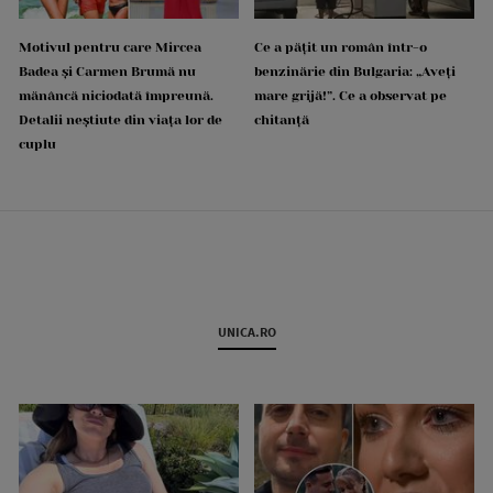
Motivul pentru care Mircea
Ce a pățit un român într-o
Badea și Carmen Brumă nu
benzinărie din Bulgaria: „Aveți
mănâncă niciodată împreună.
mare grijă!”. Ce a observat pe
Detalii neștiute din viața lor de
chitanță
cuplu
UNICA.RO