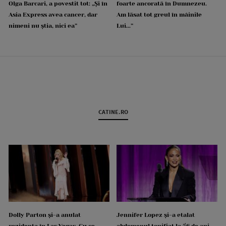
Olga Barcari, a povestit tot: „Și în
foarte ancorată în Dumnezeu.
Asia Express avea cancer, dar
Am lăsat tot greul în mâinile
nimeni nu știa, nici ea”
Lui...”
CATINE.RO
Dolly Parton și-a anulat
Jennifer Lopez și-a etalat
rezidența în Las Vegas. Cu ce
abdomenul tonifiat la 56 de ani.