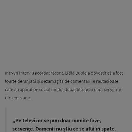
Într-un interviu acordat recent, Lidia Buble a povestit că a fost
foarte deranjată și dezamăgită de comentariile răutăcioase
care au apărut pe social media după difuzarea unor secvențe
din emisiune.
„Pe televizor se pun doar numite faze,
secvențe. Oamenii nu știu ce se află în spate.