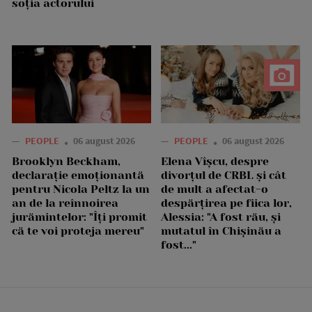
soția actorului
—
PEOPLE
06 august 2026
—
PEOPLE
06 august 2026
Brooklyn Beckham,
Elena Vîșcu, despre
declarație emoționantă
divorțul de CRBL și cât
pentru Nicola Peltz la un
de mult a afectat-o
an de la reînnoirea
despărțirea pe fiica lor,
jurămintelor: "Îți promit
Alessia: "A fost rău, și
că te voi proteja mereu"
mutatul în Chișinău a
fost..."