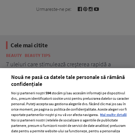
Urmareste-ne pe:
Cele mai citite
BEAUTY
BEAUTY TIPS
BE
țe
7 uleiuri care stimulează creșterea rapidă a
Ce
părului
de
Nouă ne pasă ca datele tale personale să rămână
confidențiale
Noi și partenerii noștri
594
stocăm și/sau accesăm informații pe dispozitivul
dvs., precum identificatorii cookie unici pentru prelucrarea datelor cu caracter
personal. Puteți accepta sau gestiona alegerile dvs. făcând clic mai jos sau în
orice moment, pe pagina cu politica de confidențialitate. Aceste alegeri vor fi
raportate partenerilor noștri și nu vă vor afecta navigarea.
Mai multe detalii
Noi si partenerii nostri (retelele de socializare si agentiile de publicitate
partenere, precum si furnizorii nostri de servicii de date analitice) prelucram
ELLE Style Awards
Termeni si conditii
date pentru a permite website-ului sa functioneze, pentru a personaliza