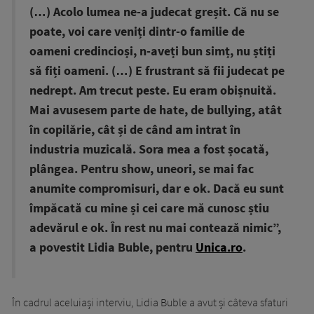
(…) Acolo lumea ne-a judecat greșit. Că nu se
poate, voi care veniți dintr-o familie de
oameni credincioși, n-aveți bun simț, nu știți
să fiți oameni. (…) E frustrant să fii judecat pe
nedrept. Am trecut peste. Eu eram obișnuită.
Mai avusesem parte de hate, de bullying, atât
în copilărie, cât și de când am intrat în
industria muzicală. Sora mea a fost șocată,
plângea. Pentru show, uneori, se mai fac
anumite compromisuri, dar e ok. Dacă eu sunt
împăcată cu mine și cei care mă cunosc știu
adevărul e ok. În rest nu mai contează nimic”,
a povestit Lidia Buble, pentru
Unica.ro
.
În cadrul aceluiași interviu, Lidia Buble a avut și câteva sfaturi