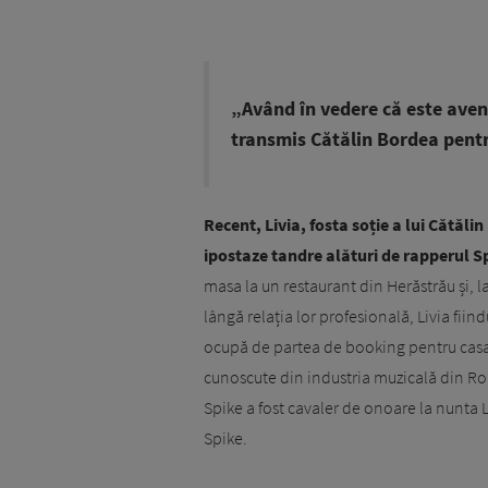
„Având în vedere că este aventu
transmis Cătălin Bordea pent
Recent, Livia, fosta soție a lui Cătăli
ipostaze tandre alături de rapperul S
masa la un restaurant din Herăstrău și, 
lângă relația lor profesională, Livia fiin
ocupă de partea de booking pentru casa
cunoscute din industria muzicală din Rom
Spike a fost cavaler de onoare la nunta L
Spike.