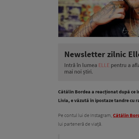
Newsletter zilnic Ell
Intră în lumea
ELLE
pentru a afl
mai noi știri.
Cătălin Bordea a reacționat după ce în 
Livia, e văzută în ipostaze tandre cu 
Pe contul lui de Instagram,
Cătălin Bor
lui parteneră de viață.