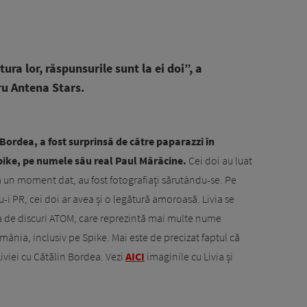
ra lor, răspunsurile sunt la ei doi”, a
ru Antena Stars.
n Bordea, a fost surprinsă de către paparazzi în
pike, pe numele său real Paul Mărăcine.
Cei doi au luat
la un moment dat, au fost fotografiați sărutându-se. Pe
du-i PR, cei doi ar avea și o legătură amoroasă. Livia se
 de discuri ATOM, care reprezintă mai multe nume
ânia, inclusiv pe Spike. Mai este de precizat faptul că
iviei cu Cătălin Bordea. Vezi
AICI
imaginile cu Livia și