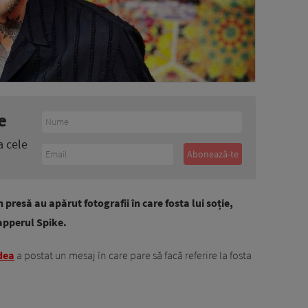
e
a cele
presă au apărut fotografii în care fosta lui soție,
rapperul Spike.
dea
a postat un mesaj în care pare să facă referire la fosta