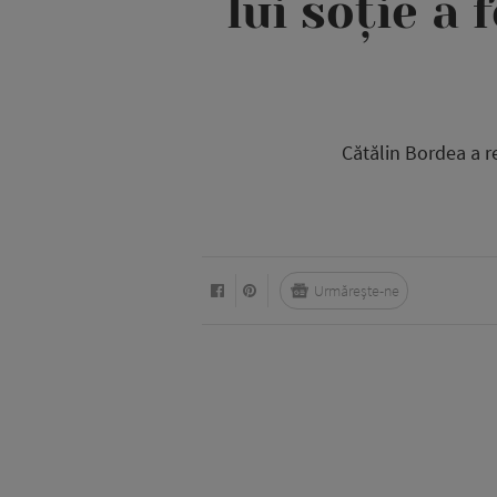
lui soție a
Cătălin Bordea a re
Urmărește-ne