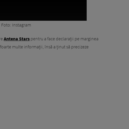
Foto: Instagram
tre
Antena Stars
pentru a face declarații pe marginea
foarte multe informații, însă a ținut să precizeze