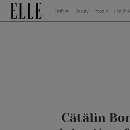
Fashion
Beauty
People
Health &
Cătălin Bor