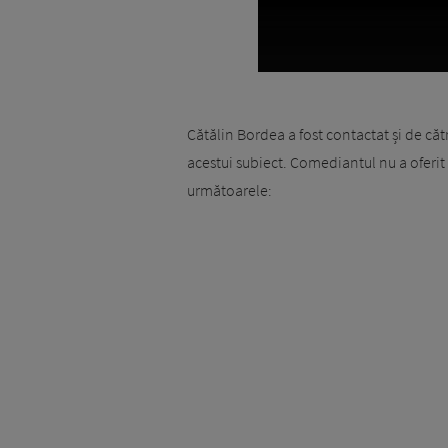
Cătălin Bordea a fost contactat și de că
acestui subiect. Comediantul nu a oferit 
următoarele: