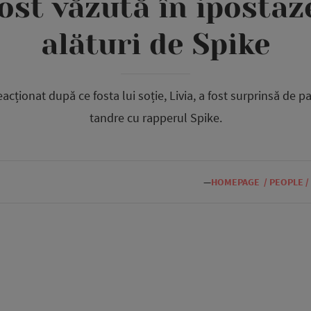
 fost văzută în iposta
alături de Spike
acționat după ce fosta lui soție, Livia, a fost surprinsă de p
tandre cu rapperul Spike.
—
HOMEPAGE
/
PEOPLE
/