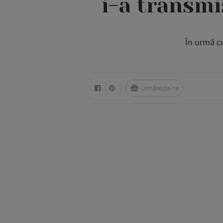
i-a transm
În urmă cu
Urmărește-ne