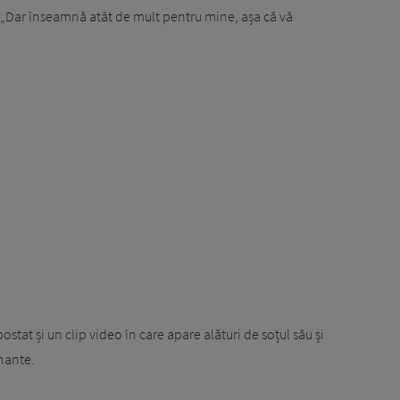
 „Dar înseamnă atât de mult pentru mine, așa că vă
at și un clip video în care apare alături de soțul său și
nante.