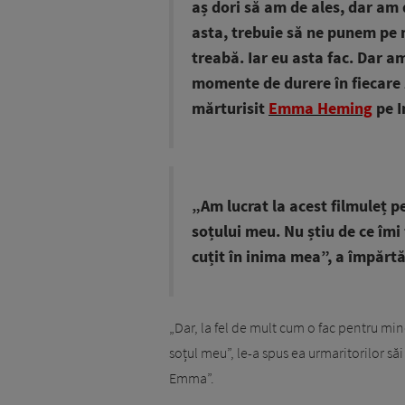
aș dori să am de ales, dar am 
asta, trebuie să ne punem pe 
treabă. Iar eu asta fac. Dar a
momente de durere în fiecare zi,
mărturisit
Emma Heming
pe I
„Am lucrat la acest filmuleț p
soțului meu. Nu știu de ce îmi 
cuțit în inima mea”, a împărt
„Dar, la fel de mult cum o fac pentru mine
soțul meu”, le-a spus ea urmaritorilor să
Emma”.