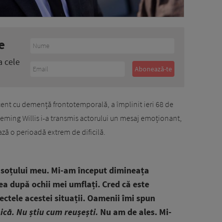
e
a cele
ecent cu demență frontotemporală, a împlinit ieri 68 de
Heming Willis i-a transmis actorului un mesaj emoționant,
ză o perioadă extrem de dificilă.
a soțului meu. Mi-am început dimineața
a după ochii mei umflați. Cred că este
ctele acestei situații. Oamenii îmi spun
ică. Nu știu cum reușești.
Nu am de ales. Mi-