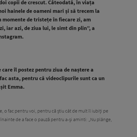
doi copii de crescut. Câteodată, în viața
noi hainele de oameni mari și să trecem la
m momente de tristețe în fiecare zi, am
 iar azi, de ziua lui, le simt din plin”, a
nstagram.
e care îl postez pentru ziua de naștere a
fac asta, pentru că videoclipurile sunt ca un
ășit Emma.
, o fac pentru voi, pentru că știu cât de mult îl iubiți pe
i înainte de a face o pauză pentru a-și aminti: „Nu plânge,