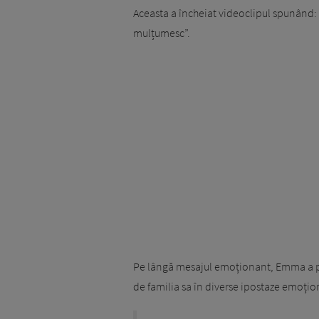
Aceasta a încheiat videoclipul spunând:
mulțumesc”.
Pe lângă mesajul emoționant, Emma a post
de familia sa în diverse ipostaze emoțio