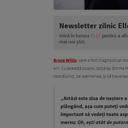
Newsletter zilnic Ell
Intră în lumea
ELLE
pentru a afl
mai noi știri.
Bruce Willis
, care a fost diagnosticat r
ani. Cu această ocazie, soția sa, Emma 
dezvăluind, de asemenea, și că traversea
„Astăzi este ziua de naștere 
plângând, așa cum puteți vede
important să vedeți toate aspe
mereu:
Oh, ești atât de putern