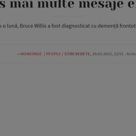
is mai multe mesaje 
 o lună, Bruce Willis a fost diagnosticat cu demență front
—
HOMEPAGE
/
PEOPLE
/
STIRI VEDETE
,
20.03.2023, 12:51
. Actu