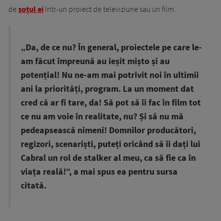
de
soțul ei
într-un proiect de televiziune sau un film.
„Da, de ce nu? În general, proiectele pe care le-
am făcut împreună au ieșit mișto și au
potențial! Nu ne-am mai potrivit noi în ultimii
ani la priorități, program. La un moment dat
cred că ar fi tare, da! Să pot să îi fac în film tot
ce nu am voie în realitate, nu? Și să nu mă
pedeapsească nimeni! Domnilor producători,
regizori, scenariști, puteți oricând să îi dați lui
Cabral un rol de stalker al meu, ca să fie ca în
viața reală!”, a mai spus ea pentru sursa
citată.