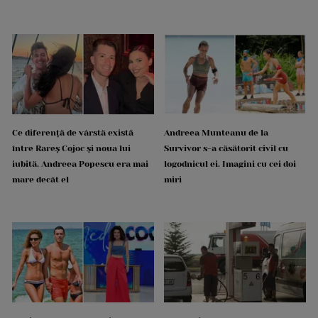
Ce diferență de vârstă există
Andreea Munteanu de la
între Rareș Cojoc și noua lui
Survivor s-a căsătorit civil cu
iubită. Andreea Popescu era mai
logodnicul ei. Imagini cu cei doi
mare decât el
miri