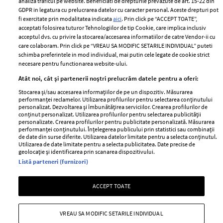
analiza traficul pe website. Beneficiati de drepturile prevazute de art. 15-22 din
Romania
GDPR in legatura cu prelucrarea datelor cu caracter personal. Aceste drepturi pot
Politica de cookies
fi exercitate prin modalitatea indicata
aici
. Prin click pe “ACCEPT TOATE”,
Contact
Publicitate
acceptati folosirea tuturor Tehnologiilor de tip Cookie, care implica inclusiv
acceptul dvs. cu privire la stocarea/accesarea informatiilor de catre Vendor-ii cu
Abonamente
care colaboram. Prin click pe “VREAU SA MODIFIC SETARILE INDIVIDUAL” puteti
schimba preferintele in mod individual, mai putin cele legate de cookie strict
necesare pentru functionarea website-ului.
Stiri
Libertatea pentru
Atât noi, cât și partenerii noștri prelucrăm datele pentru a oferi:
femei
GSP
Stocarea și/sau accesarea informațiilor de pe un dispozitiv. Măsurarea
Viva
performanței reclamelor. Utilizarea profilurilor pentru selectarea conținutului
Unica
personalizat. Dezvoltarea și îmbunătățirea serviciilor. Crearea profilurilor de
Avantaje
conținut personalizat. Utilizarea profilurilor pentru selectarea publicității
Baby
personalizate. Crearea profilurilor pentru publicitate personalizată. Măsurarea
Retete practice
performanței conținutului. Înțelegerea publicului prin statistici sau combinații
Retete
de date din surse diferite. Utilizarea datelor limitate pentru a selecta conținutul.
Utilizarea de date limitate pentru a selecta publicitatea. Date precise de
geolocație și identificarea prin scanarea dispozitivului.
Pariază responsabil! Decizia ONJN nr. 821/25.09.2025.
Listă parteneri (furnizori)
Jocurile de noroc sunt interzise minorilor.
ACCEPT TOATE
Copyright © 2026 Ringier Romania SRL
VREAU SA MODIFIC SETARILE INDIVIDUAL