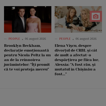
—
PEOPLE
06 august 2026
—
PEOPLE
06 august 2026
Brooklyn Beckham,
Elena Vîșcu, despre
declarație emoționantă
divorțul de CRBL și cât
pentru Nicola Peltz la un
de mult a afectat-o
an de la reînnoirea
despărțirea pe fiica lor,
jurămintelor: "Îți promit
Alessia: "A fost rău, și
că te voi proteja mereu"
mutatul în Chișinău a
fost..."