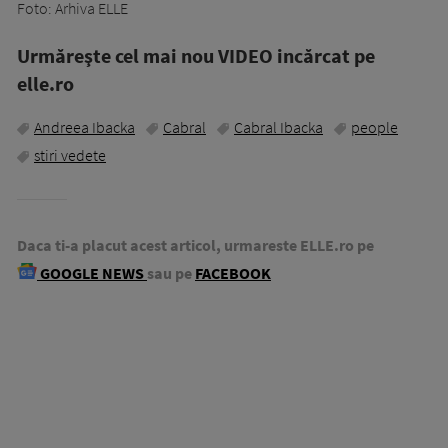
Foto: Arhiva ELLE
Urmăreşte cel mai nou VIDEO incărcat pe
elle.ro
Andreea Ibacka
Cabral
Cabral Ibacka
people
stiri vedete
Daca ti-a placut acest articol, urmareste ELLE.ro pe
GOOGLE NEWS
sau pe
FACEBOOK