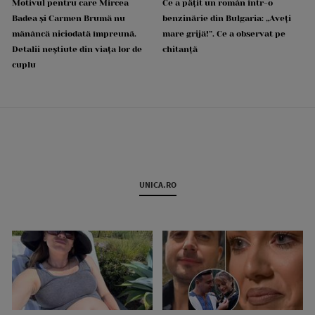
Motivul pentru care Mircea
Ce a pățit un român într-o
Badea și Carmen Brumă nu
benzinărie din Bulgaria: „Aveți
mănâncă niciodată împreună.
mare grijă!”. Ce a observat pe
Detalii neștiute din viața lor de
chitanță
cuplu
UNICA.RO