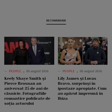
RECOMANDARI
—
PEOPLE
06 august 2026
—
PEOPLE
06 august 2026
Keely Shaye Smith și
Lily James și Lucas
Pierce Brosnan au
Bravo, surprinși în
aniversat 25 de ani de
ipostaze apropiate. Cum
căsnicie. Fotografiile
au apărut împreună în
romantice publicate de
Ibiza
soția actorului