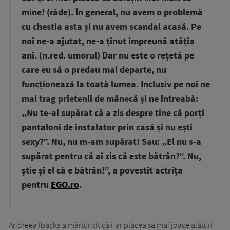
mine! (râde). În general, nu avem o problemă
cu chestia asta și nu avem scandal acasă. Pe
noi ne-a ajutat, ne-a ținut împreună atâția
ani. (n.red. umorul) Dar nu este o rețetă pe
care eu să o predau mai departe, nu
funcționează la toată lumea. Inclusiv pe noi ne
mai trag prietenii de mânecă și ne întreabă:
„Nu te-ai supărat că a zis despre tine că porți
pantaloni de instalator prin casă și nu ești
sexy?”. Nu, nu m-am supărat! Sau: „El nu s-a
supărat pentru că ai zis că este bătrân?”. Nu,
știe și el că e bătrân!”, a povestit actrița
pentru
EGO.ro
.
Andreea Ibacka a mărturisit că i-ar plăcea să mai joace alături