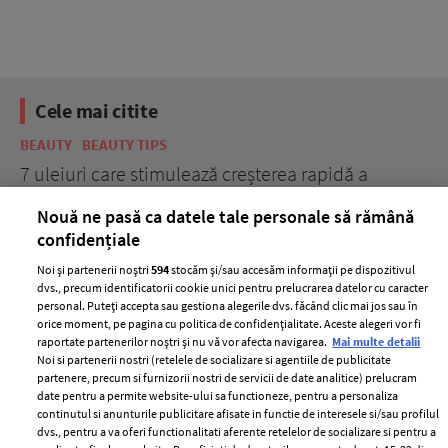
Cele mai citite
BEAUTY
BEAUTY TIPS
BE
țe
7 uleiuri care stimulează creșterea rapidă a
Ce
părului
de
Nouă ne pasă ca datele tale personale să rămână
confidențiale
Noi și partenerii noștri
594
stocăm și/sau accesăm informații pe dispozitivul
dvs., precum identificatorii cookie unici pentru prelucrarea datelor cu caracter
personal. Puteți accepta sau gestiona alegerile dvs. făcând clic mai jos sau în
orice moment, pe pagina cu politica de confidențialitate. Aceste alegeri vor fi
raportate partenerilor noștri și nu vă vor afecta navigarea.
Mai multe detalii
Noi si partenerii nostri (retelele de socializare si agentiile de publicitate
partenere, precum si furnizorii nostri de servicii de date analitice) prelucram
ELLE Style Awards
Termeni si conditii
date pentru a permite website-ului sa functioneze, pentru a personaliza
2024
continutul si anunturile publicitare afisate in functie de interesele si/sau profilul
Politica de
dvs., pentru a va oferi functionalitati aferente retelelor de socializare si pentru a
Despre ELLE
confidențialitate