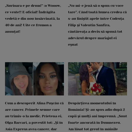
„Surioara e pe drum!” :o Wooow,
„Nu mi-e jenă să o spun cu voce
ce veste!! E oficial! Îndrăgita
tare”. Când toată lumea credea că
vedetă e din nou însărcinată, la
s-au liniștit apele între Codruța
40 de ani! Uite ce frumos a
Filip și Valentin Sanfira,
anunțat!
cântăreața a decis să spună tot
adevărul despre mariajul ei
eșuat
Cum a descoperit Alina Pușcău că
Despărțirea momentului în
are cancer. Primele semne care
România! Și-au spus adio după 2
au trimis-o la medic. Prietena ei,
copii și mulți ani împreună. „Sunt
Olga Barcari, a povestit tot: „Și în
foarte ancorată în Dumnezeu.
Asia Express avea cancer, dar
Am lăsat tot greul în mâinile