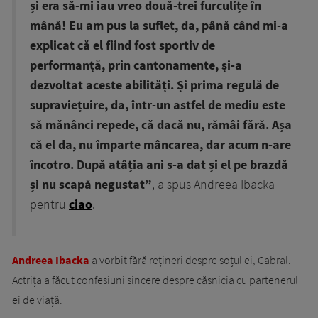
și era să-mi iau vreo două-trei furculițe în
mână! Eu am pus la suflet, da, până când mi-a
explicat că el fiind fost sportiv de
performanță, prin cantonamente, și-a
dezvoltat aceste abilități. Și prima regulă de
supraviețuire, da, într-un astfel de mediu este
să mănânci repede, că dacă nu, rămâi fără. Așa
că el da, nu împarte mâncarea, dar acum n-are
încotro. După atâția ani s-a dat și el pe brazdă
și nu scapă negustat”
, a spus Andreea Ibacka
pentru
ciao
.
Andreea Ibacka
a vorbit fără rețineri despre soțul ei, Cabral.
Actrița a făcut confesiuni sincere despre căsnicia cu partenerul
ei de viață.