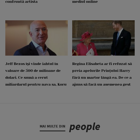
confruntă artista
mediul online
Jeff Bezos își vinde iahtul în
Regina Elisabeta ar fi refuzat să
valoare de 500 de milioane de
preia apelurile Prințului Harry
dolari. Ce sumă a cerut
fără un martor lângă ea. De ce a
miliardarul pentru nava sa, Koru
ajuns să facă un asemenea gest
people
MAI MULTE DIN