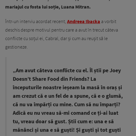
mariajul cu fosta lui soție, Luana Mitran.
Într-un interviu acordat recent,
Andreea Ibacka
a vorbit
deschis despre motivul pentru care a avut în trecut câteva
conflicte cu soțul ei, Cabral, dar și cum au reușit să le
gestioneze.
„Am avut câteva conflicte cu el. Îl știi pe Joey
Doesn’t Share Food din Friends? La
începuturile noastre ieșeam la masă în oraș și
am crezut că e un fel de a spune, că e o glumă,
că nu va împărți cu mine. Cum să nu împarți?
Adică eu nu vreau să-mi comand ce ți-ai luat
tu, vreau doar să gust. Știi cum e: una e să
mănânci și una e să guști! Și guști și tot guști