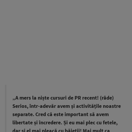
„A mers la niște cursuri de PR recent! (râde)
Serios, într-adevăr avem și activitățile noastre
separate. Cred că este important să avem
libertate și încredere. Și eu mai plec cu fetele,
dar și el mai pleacă cu băieții! Mai mult ca